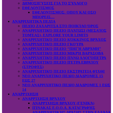
ΔΗΜΟΣΙΕΎΣΕΙΣ ΓΙΑ ΤΟ ΣΎΛΛΟΓΟ
ΕΘΕΛΟΝΤΙΣΜΟΣ
ΕΘΕΛΟΝΤΙΣΜΟΣ: OΠOY KAI ΟΣΟ
ΜΠΟΡΕΙΣ…
ΑΝΑΡΡΙΧΗΤΙΚΆ ΠΕΔΊΑ
ΠΕΔΊΟ ΖΑΧΑΡΙΤΣΑ ΣΤΟ ΠΟΙΚΊΛΟ ΌΡΟΣ
ΑΝΑΡΡΙΧΗΤΙΚΌ ΠΕΔΊΟ ΠΛΆΤΩΣΙ (ΜΕΣΑΊΟΣ
ΤΟΜΈΑΣ), EXPLORE YOUR LIMITS
ΑΝΑΡΡΙΧΗΤΙΚΌ ΠΕΔΊΟ ΚΌΚΚΙΝΟΣ ΒΡΆΧΟΣ
ΑΝΑΡΡΙΧΗΤΙΚΌ ΠΕΔΊΟ ΓΚΟΎΡΑ
ΑΝΑΡΡΙΧΗΤΙΚΌ ΠΕΔΊΟ “ΠΗΓΉ ΑΒΡΆΜΗ”
ΑΝΑΡΡΙΧΗΤΙΚΌ ΠΕΔΊΟ ΜΙΚΡΉ ΒΑΡΆΣΟΒΑ
ΑΝΑΡΡΙΧΗΤΙΚΌ ΠΕΔΊΟ ΠΆΝΩ ΑΛΟΓΌΠΕΤΡΑ
ΑΝΑΡΡΙΧΗΤΙΚΌ ΠΕΔΊΟ ΠΈΤΡΑ ΕΒΡΑΊΟΥ
(ΣΤΡΟΦΈΣ)
ΑΝΑΡΡΙΧΗΤΙΚΌ ΠΕΔΊΟ ΕΚΣΤΡΑΤΕΙΑ ΦΊΧΘΙ
ΝΕΟ ΑΝΑΡΡΙΧΗΤΙΚΟ ΠΕΔΙΟ ΔΙΑΔΡΟΜΕΣ 15
ΕΩΣ 27
ΝΕΟ ΑΝΑΡΡΙΧΗΤΙΚΟ ΠΕΔΙΟ ΔΙΑΔΡΟΜΕΣ 1 ΕΩΣ
14
ΑΝΑΡΡΊΧΗΣΗ
ΑΝΑΡΡΊΧΗΣΗ ΒΡΆΧΟΥ
ΑΝΑΡΡΊΧΗΣΗ ΒΡΆΧΟΥ (ΓΕΝΙΚΆ)
ΠΊΝΑΚΑΣ Ε.Ο.Ο.Α. ΚΑΤΑΓΡΑΦΉΣ
ΑΝΑΡΡΙΧΗΤΙΚΉΣ ΔΡΆΣΗΣ ΣΤΗΝ ΕΛΛΆΔΑ