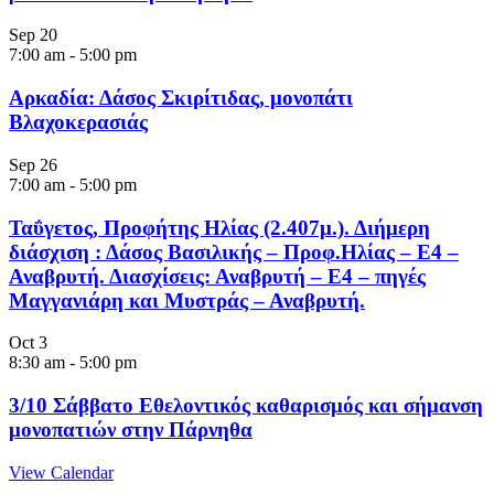
Sep
20
7:00 am
-
5:00 pm
Αρκαδία: Δάσος Σκιρίτιδας, μονοπάτι
Βλαχοκερασιάς
Sep
26
7:00 am
-
5:00 pm
Ταΰγετος, Προφήτης Ηλίας (2.407μ.). Διήμερη
διάσχιση : Δάσος Βασιλικής – Προφ.Ηλίας – Ε4 –
Αναβρυτή. Διασχίσεις: Αναβρυτή – Ε4 – πηγές
Μαγγανιάρη και Μυστράς – Αναβρυτή.
Oct
3
8:30 am
-
5:00 pm
3/10 Σάββατο Εθελοντικός καθαρισμός και σήμανση
μονοπατιών στην Πάρνηθα
View Calendar