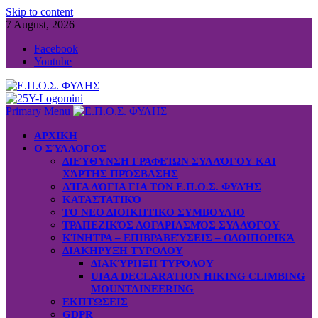
Skip to content
7 August, 2026
Facebook
Youtube
Primary Menu
ΑΡΧΙΚΗ
Ο ΣΎΛΛΟΓΟΣ
ΔΙΕΎΘΥΝΣΗ ΓΡΑΦΕΊΩΝ ΣΥΛΛΌΓΟΥ ΚΑΙ
ΧΆΡΤΗΣ ΠΡΌΣΒΑΣΗΣ
ΛΊΓΑ ΛΌΓΙΑ ΓΙΑ ΤΟΝ Ε.Π.Ο.Σ. ΦΥΛΉΣ
ΚΑΤΑΣΤΑΤΙΚΌ
ΤΟ ΝΕΟ ΔΙΟΙΚΗΤΙΚΟ ΣΥΜΒΟΥΛΙΟ
ΤΡΑΠΕΖΙΚΌΣ ΛΟΓΑΡΙΑΣΜΌΣ ΣΥΛΛΌΓΟΥ
ΚΊΝΗΤΡΑ – ΕΠΙΒΡΑΒΕΎΣΕΙΣ – ΟΔΟΙΠΟΡΙΚΆ
ΔΙΑΚΗΡΥΞΗ ΤΥΡΟΛΟΥ
ΔΙΑΚΎΡΗΞΗ ΤΥΡΌΛΟΥ
UIAA DECLARATION HIKING CLIMBING
MOUNTAINEERING
ΕΚΠΤΩΣΕΙΣ
GDPR