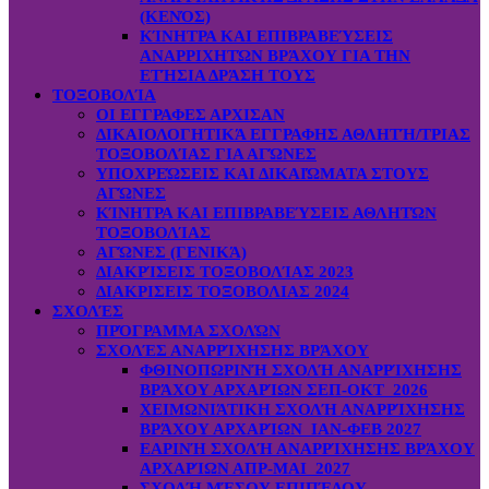
(ΚΕΝΌΣ)
ΚΊΝΗΤΡΑ ΚΑΙ ΕΠΙΒΡΑΒΕΎΣΕΙΣ
ΑΝΑΡΡΙΧΗΤΏΝ ΒΡΆΧΟΥ ΓΙΑ ΤΗΝ
ΕΤΉΣΙΑ ΔΡΆΣΗ ΤΟΥΣ
ΤΟΞΟΒΟΛΊΑ
ΟΙ ΕΓΓΡΑΦΕΣ ΑΡΧΙΣΑΝ
ΔΙΚΑΙΟΛΟΓΗΤΙΚΆ ΕΓΓΡΑΦΗΣ ΑΘΛΗΤΉ/ΤΡΙΑΣ
ΤΟΞΟΒΟΛΊΑΣ ΓΙΑ ΑΓΏΝΕΣ
ΥΠΟΧΡΕΏΣΕΙΣ ΚΑΙ ΔΙΚΑΙΏΜΑΤΑ ΣΤΟΥΣ
ΑΓΏΝΕΣ
ΚΊΝΗΤΡΑ ΚΑΙ ΕΠΙΒΡΑΒΕΎΣΕΙΣ ΑΘΛΗΤΏΝ
ΤΟΞΟΒΟΛΊΑΣ
ΑΓΏΝΕΣ (ΓΕΝΙΚΆ)
ΔΙΑΚΡΊΣΕΙΣ ΤΟΞΟΒΟΛΊΑΣ 2023
ΔΙΑΚΡΙΣΕΙΣ ΤΟΞΟΒΟΛΙΑΣ 2024
ΣΧΟΛΈΣ
ΠΡΌΓΡΑΜΜΑ ΣΧΟΛΏΝ
ΣΧΟΛΈΣ ΑΝΑΡΡΊΧΗΣΗΣ ΒΡΆΧΟΥ
ΦΘΙΝΟΠΩΡΙΝΉ ΣΧΟΛΉ ΑΝΑΡΡΊΧΗΣΗΣ
ΒΡΆΧΟΥ ΑΡΧΑΡΊΩΝ ΣΕΠ-ΟΚΤ 2026
ΧΕΙΜΩΝΙΆΤΙΚΗ ΣΧΟΛΉ ΑΝΑΡΡΊΧΗΣΗΣ
ΒΡΆΧΟΥ ΑΡΧΑΡΊΩΝ ΙΑΝ-ΦΕΒ 2027
ΕΑΡΙΝΉ ΣΧΟΛΉ ΑΝΑΡΡΊΧΗΣΗΣ ΒΡΆΧΟΥ
ΑΡΧΑΡΊΩΝ ΑΠΡ-ΜΑΙ 2027
ΣΧΟΛΉ ΜΈΣΟΥ ΕΠΙΠΈΔΟΥ