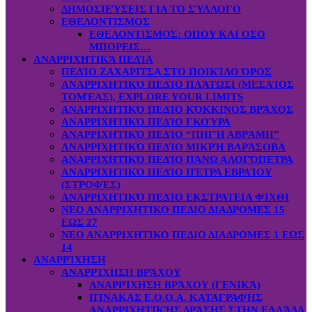
ΔΗΜΟΣΙΕΎΣΕΙΣ ΓΙΑ ΤΟ ΣΎΛΛΟΓΟ
ΕΘΕΛΟΝΤΙΣΜΟΣ
ΕΘΕΛΟΝΤΙΣΜΟΣ: OΠOY KAI ΟΣΟ
ΜΠΟΡΕΙΣ…
ΑΝΑΡΡΙΧΗΤΙΚΆ ΠΕΔΊΑ
ΠΕΔΊΟ ΖΑΧΑΡΙΤΣΑ ΣΤΟ ΠΟΙΚΊΛΟ ΌΡΟΣ
ΑΝΑΡΡΙΧΗΤΙΚΌ ΠΕΔΊΟ ΠΛΆΤΩΣΙ (ΜΕΣΑΊΟΣ
ΤΟΜΈΑΣ), EXPLORE YOUR LIMITS
ΑΝΑΡΡΙΧΗΤΙΚΌ ΠΕΔΊΟ ΚΌΚΚΙΝΟΣ ΒΡΆΧΟΣ
ΑΝΑΡΡΙΧΗΤΙΚΌ ΠΕΔΊΟ ΓΚΟΎΡΑ
ΑΝΑΡΡΙΧΗΤΙΚΌ ΠΕΔΊΟ “ΠΗΓΉ ΑΒΡΆΜΗ”
ΑΝΑΡΡΙΧΗΤΙΚΌ ΠΕΔΊΟ ΜΙΚΡΉ ΒΑΡΆΣΟΒΑ
ΑΝΑΡΡΙΧΗΤΙΚΌ ΠΕΔΊΟ ΠΆΝΩ ΑΛΟΓΌΠΕΤΡΑ
ΑΝΑΡΡΙΧΗΤΙΚΌ ΠΕΔΊΟ ΠΈΤΡΑ ΕΒΡΑΊΟΥ
(ΣΤΡΟΦΈΣ)
ΑΝΑΡΡΙΧΗΤΙΚΌ ΠΕΔΊΟ ΕΚΣΤΡΑΤΕΙΑ ΦΊΧΘΙ
ΝΕΟ ΑΝΑΡΡΙΧΗΤΙΚΟ ΠΕΔΙΟ ΔΙΑΔΡΟΜΕΣ 15
ΕΩΣ 27
ΝΕΟ ΑΝΑΡΡΙΧΗΤΙΚΟ ΠΕΔΙΟ ΔΙΑΔΡΟΜΕΣ 1 ΕΩΣ
14
ΑΝΑΡΡΊΧΗΣΗ
ΑΝΑΡΡΊΧΗΣΗ ΒΡΆΧΟΥ
ΑΝΑΡΡΊΧΗΣΗ ΒΡΆΧΟΥ (ΓΕΝΙΚΆ)
ΠΊΝΑΚΑΣ Ε.Ο.Ο.Α. ΚΑΤΑΓΡΑΦΉΣ
ΑΝΑΡΡΙΧΗΤΙΚΉΣ ΔΡΆΣΗΣ ΣΤΗΝ ΕΛΛΆΔΑ