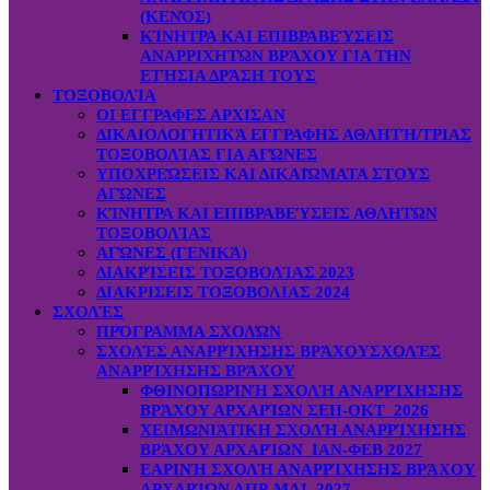
(ΚΕΝΌΣ)
ΚΊΝΗΤΡΑ ΚΑΙ ΕΠΙΒΡΑΒΕΎΣΕΙΣ
ΑΝΑΡΡΙΧΗΤΏΝ ΒΡΆΧΟΥ ΓΙΑ ΤΗΝ
ΕΤΉΣΙΑ ΔΡΆΣΗ ΤΟΥΣ
ΤΟΞΟΒΟΛΊΑ
ΟΙ ΕΓΓΡΑΦΕΣ ΑΡΧΙΣΑΝ
ΔΙΚΑΙΟΛΟΓΗΤΙΚΆ ΕΓΓΡΑΦΗΣ ΑΘΛΗΤΉ/ΤΡΙΑΣ
ΤΟΞΟΒΟΛΊΑΣ ΓΙΑ ΑΓΏΝΕΣ
ΥΠΟΧΡΕΏΣΕΙΣ ΚΑΙ ΔΙΚΑΙΏΜΑΤΑ ΣΤΟΥΣ
ΑΓΏΝΕΣ
ΚΊΝΗΤΡΑ ΚΑΙ ΕΠΙΒΡΑΒΕΎΣΕΙΣ ΑΘΛΗΤΏΝ
ΤΟΞΟΒΟΛΊΑΣ
ΑΓΏΝΕΣ (ΓΕΝΙΚΆ)
ΔΙΑΚΡΊΣΕΙΣ ΤΟΞΟΒΟΛΊΑΣ 2023
ΔΙΑΚΡΙΣΕΙΣ ΤΟΞΟΒΟΛΙΑΣ 2024
ΣΧΟΛΈΣ
ΠΡΌΓΡΑΜΜΑ ΣΧΟΛΏΝ
ΣΧΟΛΈΣ ΑΝΑΡΡΊΧΗΣΗΣ ΒΡΆΧΟΥ
ΣΧΟΛΈΣ
ΑΝΑΡΡΊΧΗΣΗΣ ΒΡΆΧΟΥ
ΦΘΙΝΟΠΩΡΙΝΉ ΣΧΟΛΉ ΑΝΑΡΡΊΧΗΣΗΣ
ΒΡΆΧΟΥ ΑΡΧΑΡΊΩΝ ΣΕΠ-ΟΚΤ 2026
ΧΕΙΜΩΝΙΆΤΙΚΗ ΣΧΟΛΉ ΑΝΑΡΡΊΧΗΣΗΣ
ΒΡΆΧΟΥ ΑΡΧΑΡΊΩΝ ΙΑΝ-ΦΕΒ 2027
ΕΑΡΙΝΉ ΣΧΟΛΉ ΑΝΑΡΡΊΧΗΣΗΣ ΒΡΆΧΟΥ
ΑΡΧΑΡΊΩΝ ΑΠΡ-ΜΑΙ 2027