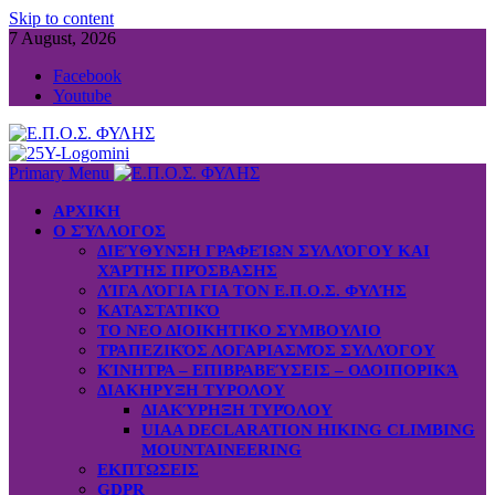
Skip to content
7 August, 2026
Facebook
Youtube
Primary Menu
ΑΡΧΙΚΗ
Ο ΣΎΛΛΟΓΟΣ
ΔΙΕΎΘΥΝΣΗ ΓΡΑΦΕΊΩΝ ΣΥΛΛΌΓΟΥ ΚΑΙ
ΧΆΡΤΗΣ ΠΡΌΣΒΑΣΗΣ
ΛΊΓΑ ΛΌΓΙΑ ΓΙΑ ΤΟΝ Ε.Π.Ο.Σ. ΦΥΛΉΣ
ΚΑΤΑΣΤΑΤΙΚΌ
ΤΟ ΝΕΟ ΔΙΟΙΚΗΤΙΚΟ ΣΥΜΒΟΥΛΙΟ
ΤΡΑΠΕΖΙΚΌΣ ΛΟΓΑΡΙΑΣΜΌΣ ΣΥΛΛΌΓΟΥ
ΚΊΝΗΤΡΑ – ΕΠΙΒΡΑΒΕΎΣΕΙΣ – ΟΔΟΙΠΟΡΙΚΆ
ΔΙΑΚΗΡΥΞΗ ΤΥΡΟΛΟΥ
ΔΙΑΚΎΡΗΞΗ ΤΥΡΌΛΟΥ
UIAA DECLARATION HIKING CLIMBING
MOUNTAINEERING
ΕΚΠΤΩΣΕΙΣ
GDPR