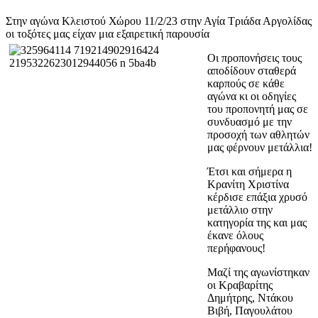
Στην αγώνα Κλειστού Χώρου 11/2/23 στην Αγία Τριάδα Αργολίδας
οι τοξότες μας είχαν μια εξαιρετική παρουσία
Οι προπονήσεις τους
αποδίδουν σταθερά
καρπούς σε κάθε
αγώνα κι οι οδηγίες
του προπονητή μας σε
συνδυασμό με την
προσοχή των αθλητών
μας φέρνουν μετάλλια!
Έτσι και σήμερα η
Κρανίτη Χριστίνα
κέρδισε επάξια χρυσό
μετάλλιο στην
κατηγορία της και μας
έκανε όλους
περήφανους!
Μαζί της αγωνίστηκαν
οι Κραβαρίτης
Δημήτρης, Ντάκου
Βιβή, Παγουλάτου