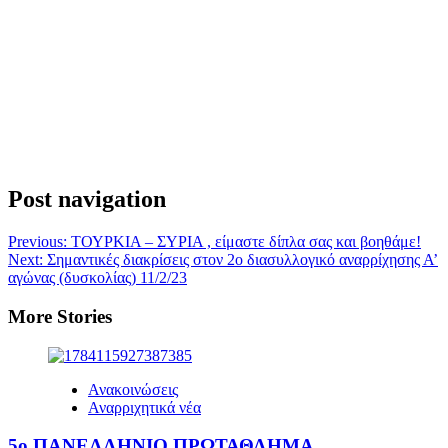
Post navigation
Previous:
TΟΥΡΚΙΑ – ΣΥΡΙΑ , είμαστε δίπλα σας και βοηθάμε!
Next:
Σημαντικές διακρίσεις στον 2ο διασυλλογικό αναρρίχησης Α’
αγώνας (δυσκολίας) 11/2/23
More Stories
Ανακοινώσεις
Αναρριχητικά νέα
5ο ΠΑΝΕΛΛΗΝΙΟ ΠΡΩΤΑΘΛΗΜΑ