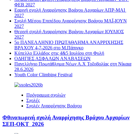
ΦΕΒ 2027
Εαρινή σχολή Αναρρίχησης Βράχου Αρχαρίων ΑΠΡ-ΜΑΙ
2027
Σχολή Μέσου Επιπέδου Αναρρίχησης Βράχου ΜΑΪ-ΙΟΥΝ
2027
Θερινή σχολή Αναρρίχησης Βράχου Αρχαρίων ΙΟΥΛΙΟΣ
2027
5ο ΠΑΝΕΛΛΗΝΙΟ ΠΡΩΤΑΘΛΗΜΑ ΑΝΑΡΡΙΧΗΣΗΣ
ΒΡΑΧΟΥ 4-7-2026 στο Μ.Πάπιγκο
Κύπελλο Ελλάδος στις 4&5 Ιουλίου στη Φυλή
ΟΔΗΓΙΕΣ ΑΣΦΑΛΩΝ ΑΝΑΒΑΣΕΩΝ
Πανελλήνιο Πρωτάθλημα Νέων Α.Χ Τοξοβολίας στη Νίκαια
28.6.2026
Youth Color Climbing Festival
Πρόγραμμα σχολών
Σχολές
Σχολές Αναρρίχησης Βράχου
Φθινοπωρινή σχολή Αναρρίχησης Βράχου Αρχαρίων
ΣΕΠ-ΟΚΤ 2026