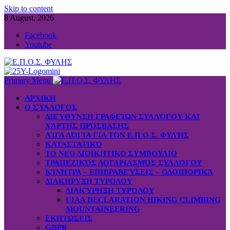
Skip to content
8 August, 2026
Facebook
Youtube
Primary Menu
ΑΡΧΙΚΗ
Ο ΣΎΛΛΟΓΟΣ
ΔΙΕΎΘΥΝΣΗ ΓΡΑΦΕΊΩΝ ΣΥΛΛΌΓΟΥ ΚΑΙ
ΧΆΡΤΗΣ ΠΡΌΣΒΑΣΗΣ
ΛΊΓΑ ΛΌΓΙΑ ΓΙΑ ΤΟΝ Ε.Π.Ο.Σ. ΦΥΛΉΣ
ΚΑΤΑΣΤΑΤΙΚΌ
ΤΟ ΝΕΟ ΔΙΟΙΚΗΤΙΚΟ ΣΥΜΒΟΥΛΙΟ
ΤΡΑΠΕΖΙΚΌΣ ΛΟΓΑΡΙΑΣΜΌΣ ΣΥΛΛΌΓΟΥ
ΚΊΝΗΤΡΑ – ΕΠΙΒΡΑΒΕΎΣΕΙΣ – ΟΔΟΙΠΟΡΙΚΆ
ΔΙΑΚΗΡΥΞΗ ΤΥΡΟΛΟΥ
ΔΙΑΚΎΡΗΞΗ ΤΥΡΌΛΟΥ
UIAA DECLARATION HIKING CLIMBING
MOUNTAINEERING
ΕΚΠΤΩΣΕΙΣ
GDPR