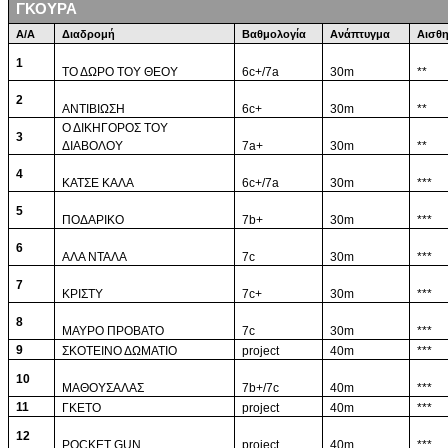
ΓΚΟΥΡΑ
Α/Α
Διαδρομή
Bαθμολογία
Ανάπτυγμα
Αισθη
1
ΤΟ ΔΩΡΟ ΤΟΥ ΘΕΟΥ
6c+/7a
30m
**
2
ΑΝΤΙΒΙΩΣΗ
6c+
30
m
**
Ο ΔΙΚΗΓΟΡΟΣ ΤΟΥ
3
ΔΙΑΒΟΛΟΥ
7a+
30m
**
4
ΚΑΤΣΕ ΚΑΛΑ
6c+/7a
30m
***
5
ΠΟΔΑΡΙΚΟ
7b+
30m
***
6
ΑΛΑ ΝΤΑΛΑ
7c
30m
***
7
ΚΡΙΣΤΥ
7c+
30m
***
8
ΜΑΥΡΟ ΠΡΟΒΑΤΟ
7c
30m
***
9
ΣΚΟΤΕΙΝΟ ΔΩΜΑΤΙΟ
project
40m
***
10
ΜΑΘΟΥΣΑΛΑΣ
7b+/7c
40m
***
11
ΓΚΕΤΟ
project
40m
***
12
POCKET GUN
project
40m
***