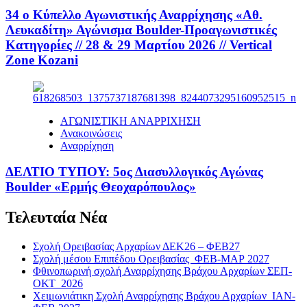
34 ο Κύπελλο Αγωνιστικής Αναρρίχησης «Αθ.
Λευκαδίτη» Αγώνισμα Boulder-Προαγωνιστικές
Κατηγορίες // 28 & 29 Μαρτίου 2026 // Vertical
Zone Kozani
ΑΓΩΝΙΣΤΙΚΗ ΑΝΑΡΡΙΧΗΣΗ
Ανακοινώσεις
Αναρρίχηση
ΔΕΛΤΙΟ ΤΥΠΟΥ: 5ος Διασυλλογικός Αγώνας
Boulder «Ερμής Θεοχαρόπουλος»
Τελευταία Νέα
Σχολή Ορειβασίας Αρχαρίων ΔΕΚ26 – ΦΕΒ27
Σχολή μέσου Επιπέδου Ορειβασίας ΦΕΒ-ΜΑΡ 2027
Φθινοπωρινή σχολή Αναρρίχησης Βράχου Αρχαρίων ΣΕΠ-
ΟΚΤ 2026
Χειμωνιάτικη Σχολή Αναρρίχησης Βράχου Αρχαρίων ΙΑΝ-