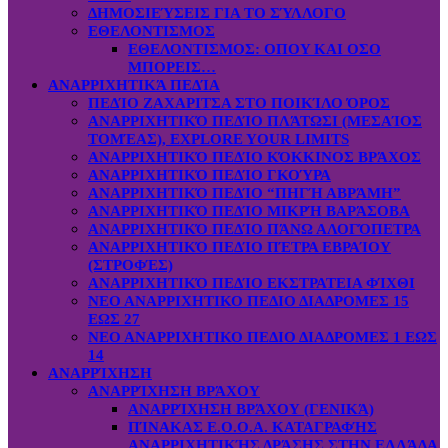
ΔΗΜΟΣΙΕΎΣΕΙΣ ΓΙΑ ΤΟ ΣΎΛΛΟΓΟ
ΕΘΕΛΟΝΤΙΣΜΟΣ
ΕΘΕΛΟΝΤΙΣΜΟΣ: OΠOY KAI ΟΣΟ
ΜΠΟΡΕΙΣ…
ΑΝΑΡΡΙΧΗΤΙΚΆ ΠΕΔΊΑ
ΠΕΔΊΟ ΖΑΧΑΡΙΤΣΑ ΣΤΟ ΠΟΙΚΊΛΟ ΌΡΟΣ
ΑΝΑΡΡΙΧΗΤΙΚΌ ΠΕΔΊΟ ΠΛΆΤΩΣΙ (ΜΕΣΑΊΟΣ
ΤΟΜΈΑΣ), EXPLORE YOUR LIMITS
ΑΝΑΡΡΙΧΗΤΙΚΌ ΠΕΔΊΟ ΚΌΚΚΙΝΟΣ ΒΡΆΧΟΣ
ΑΝΑΡΡΙΧΗΤΙΚΌ ΠΕΔΊΟ ΓΚΟΎΡΑ
ΑΝΑΡΡΙΧΗΤΙΚΌ ΠΕΔΊΟ “ΠΗΓΉ ΑΒΡΆΜΗ”
ΑΝΑΡΡΙΧΗΤΙΚΌ ΠΕΔΊΟ ΜΙΚΡΉ ΒΑΡΆΣΟΒΑ
ΑΝΑΡΡΙΧΗΤΙΚΌ ΠΕΔΊΟ ΠΆΝΩ ΑΛΟΓΌΠΕΤΡΑ
ΑΝΑΡΡΙΧΗΤΙΚΌ ΠΕΔΊΟ ΠΈΤΡΑ ΕΒΡΑΊΟΥ
(ΣΤΡΟΦΈΣ)
ΑΝΑΡΡΙΧΗΤΙΚΌ ΠΕΔΊΟ ΕΚΣΤΡΑΤΕΙΑ ΦΊΧΘΙ
ΝΕΟ ΑΝΑΡΡΙΧΗΤΙΚΟ ΠΕΔΙΟ ΔΙΑΔΡΟΜΕΣ 15
ΕΩΣ 27
ΝΕΟ ΑΝΑΡΡΙΧΗΤΙΚΟ ΠΕΔΙΟ ΔΙΑΔΡΟΜΕΣ 1 ΕΩΣ
14
ΑΝΑΡΡΊΧΗΣΗ
ΑΝΑΡΡΊΧΗΣΗ ΒΡΆΧΟΥ
ΑΝΑΡΡΊΧΗΣΗ ΒΡΆΧΟΥ (ΓΕΝΙΚΆ)
ΠΊΝΑΚΑΣ Ε.Ο.Ο.Α. ΚΑΤΑΓΡΑΦΉΣ
ΑΝΑΡΡΙΧΗΤΙΚΉΣ ΔΡΆΣΗΣ ΣΤΗΝ ΕΛΛΆΔΑ