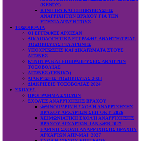
(ΚΕΝΌΣ)
ΚΊΝΗΤΡΑ ΚΑΙ ΕΠΙΒΡΑΒΕΎΣΕΙΣ
ΑΝΑΡΡΙΧΗΤΏΝ ΒΡΆΧΟΥ ΓΙΑ ΤΗΝ
ΕΤΉΣΙΑ ΔΡΆΣΗ ΤΟΥΣ
ΤΟΞΟΒΟΛΊΑ
ΟΙ ΕΓΓΡΑΦΕΣ ΑΡΧΙΣΑΝ
ΔΙΚΑΙΟΛΟΓΗΤΙΚΆ ΕΓΓΡΑΦΗΣ ΑΘΛΗΤΉ/ΤΡΙΑΣ
ΤΟΞΟΒΟΛΊΑΣ ΓΙΑ ΑΓΏΝΕΣ
ΥΠΟΧΡΕΏΣΕΙΣ ΚΑΙ ΔΙΚΑΙΏΜΑΤΑ ΣΤΟΥΣ
ΑΓΏΝΕΣ
ΚΊΝΗΤΡΑ ΚΑΙ ΕΠΙΒΡΑΒΕΎΣΕΙΣ ΑΘΛΗΤΏΝ
ΤΟΞΟΒΟΛΊΑΣ
ΑΓΏΝΕΣ (ΓΕΝΙΚΆ)
ΔΙΑΚΡΊΣΕΙΣ ΤΟΞΟΒΟΛΊΑΣ 2023
ΔΙΑΚΡΙΣΕΙΣ ΤΟΞΟΒΟΛΙΑΣ 2024
ΣΧΟΛΈΣ
ΠΡΌΓΡΑΜΜΑ ΣΧΟΛΏΝ
ΣΧΟΛΈΣ ΑΝΑΡΡΊΧΗΣΗΣ ΒΡΆΧΟΥ
ΦΘΙΝΟΠΩΡΙΝΉ ΣΧΟΛΉ ΑΝΑΡΡΊΧΗΣΗΣ
ΒΡΆΧΟΥ ΑΡΧΑΡΊΩΝ ΣΕΠ-ΟΚΤ 2026
ΧΕΙΜΩΝΙΆΤΙΚΗ ΣΧΟΛΉ ΑΝΑΡΡΊΧΗΣΗΣ
ΒΡΆΧΟΥ ΑΡΧΑΡΊΩΝ ΙΑΝ-ΦΕΒ 2027
ΕΑΡΙΝΉ ΣΧΟΛΉ ΑΝΑΡΡΊΧΗΣΗΣ ΒΡΆΧΟΥ
ΑΡΧΑΡΊΩΝ ΑΠΡ-ΜΑΙ 2027
ΣΧΟΛΉ ΜΈΣΟΥ ΕΠΙΠΈΔΟΥ