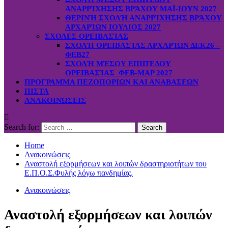
ΑΝΑΡΡΊΧΗΣΗΣ ΒΡΆΧΟΥ ΜΑΪ-ΙΟΥΝ 2027
ΘΕΡΙΝΉ ΣΧΟΛΉ ΑΝΑΡΡΊΧΗΣΗΣ ΒΡΆΧΟΥ
ΑΡΧΑΡΊΩΝ ΙΟΥΛΙΟΣ 2027
ΣΧΟΛΕΣ ΟΡΕΙΒΑΣΊΑΣ
ΣΧΟΛΉ ΟΡΕΙΒΑΣΊΑΣ ΑΡΧΑΡΊΩΝ ΔΕΚ26 –
ΦΕΒ27
ΣΧΟΛΉ ΜΈΣΟΥ ΕΠΙΠΈΔΟΥ
ΟΡΕΙΒΑΣΊΑΣ ΦΕΒ-ΜΑΡ 2027
ΠΡΟΓΡΑΜΜΑ ΠΕΖΟΠΟΡΙΩΝ ΚΑΙ ΑΝΑΒΑΣΕΩΝ
ΠΙΣΤΑ
ΑΝΑΚΟΙΝΏΣΕΙΣ
Search for:
Home
Ανακοινώσεις
Αναστολή εξορμήσεων και λοιπών δραστηριοτήτων του
Ε.Π.Ο.Σ.Φυλής λόγω πανδημίας.
Ανακοινώσεις
Αναστολή εξορμήσεων και λοιπών