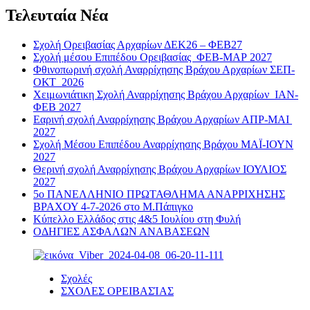
Τελευταία Νέα
Σχολή Ορειβασίας Αρχαρίων ΔΕΚ26 – ΦΕΒ27
Σχολή μέσου Επιπέδου Ορειβασίας ΦΕΒ-ΜΑΡ 2027
Φθινοπωρινή σχολή Αναρρίχησης Βράχου Αρχαρίων ΣΕΠ-
ΟΚΤ 2026
Χειμωνιάτικη Σχολή Αναρρίχησης Βράχου Αρχαρίων ΙΑΝ-
ΦΕΒ 2027
Εαρινή σχολή Αναρρίχησης Βράχου Αρχαρίων ΑΠΡ-ΜΑΙ
2027
Σχολή Μέσου Επιπέδου Αναρρίχησης Βράχου ΜΑΪ-ΙΟΥΝ
2027
Θερινή σχολή Αναρρίχησης Βράχου Αρχαρίων ΙΟΥΛΙΟΣ
2027
5ο ΠΑΝΕΛΛΗΝΙΟ ΠΡΩΤΑΘΛΗΜΑ ΑΝΑΡΡΙΧΗΣΗΣ
ΒΡΑΧΟΥ 4-7-2026 στο Μ.Πάπιγκο
Κύπελλο Ελλάδος στις 4&5 Ιουλίου στη Φυλή
ΟΔΗΓΙΕΣ ΑΣΦΑΛΩΝ ΑΝΑΒΑΣΕΩΝ
Σχολές
ΣΧΟΛΕΣ ΟΡΕΙΒΑΣΊΑΣ