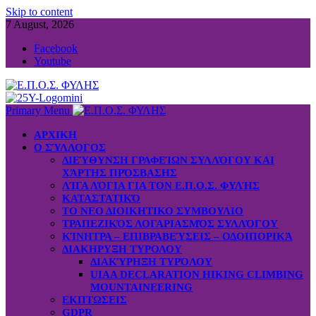
Skip to content
7 August, 2026
Facebook
Youtube
Primary Menu
ΑΡΧΙΚΗ
Ο ΣΎΛΛΟΓΟΣ
ΔΙΕΎΘΥΝΣΗ ΓΡΑΦΕΊΩΝ ΣΥΛΛΌΓΟΥ ΚΑΙ
ΧΆΡΤΗΣ ΠΡΌΣΒΑΣΗΣ
ΛΊΓΑ ΛΌΓΙΑ ΓΙΑ ΤΟΝ Ε.Π.Ο.Σ. ΦΥΛΉΣ
ΚΑΤΑΣΤΑΤΙΚΌ
ΤΟ ΝΕΟ ΔΙΟΙΚΗΤΙΚΟ ΣΥΜΒΟΥΛΙΟ
ΤΡΑΠΕΖΙΚΌΣ ΛΟΓΑΡΙΑΣΜΌΣ ΣΥΛΛΌΓΟΥ
ΚΊΝΗΤΡΑ – ΕΠΙΒΡΑΒΕΎΣΕΙΣ – ΟΔΟΙΠΟΡΙΚΆ
ΔΙΑΚΗΡΥΞΗ ΤΥΡΟΛΟΥ
ΔΙΑΚΎΡΗΞΗ ΤΥΡΌΛΟΥ
UIAA DECLARATION HIKING CLIMBING
MOUNTAINEERING
ΕΚΠΤΩΣΕΙΣ
GDPR