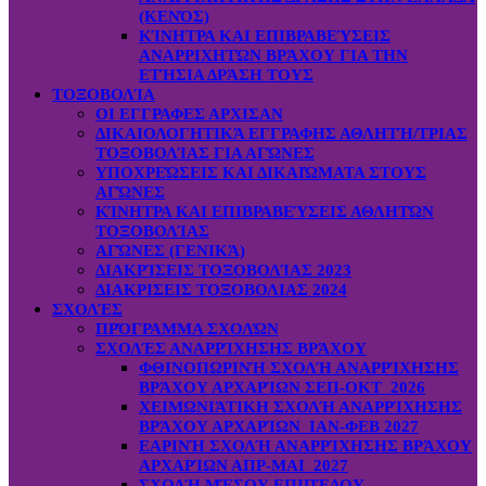
(ΚΕΝΌΣ)
ΚΊΝΗΤΡΑ ΚΑΙ ΕΠΙΒΡΑΒΕΎΣΕΙΣ
ΑΝΑΡΡΙΧΗΤΏΝ ΒΡΆΧΟΥ ΓΙΑ ΤΗΝ
ΕΤΉΣΙΑ ΔΡΆΣΗ ΤΟΥΣ
ΤΟΞΟΒΟΛΊΑ
ΟΙ ΕΓΓΡΑΦΕΣ ΑΡΧΙΣΑΝ
ΔΙΚΑΙΟΛΟΓΗΤΙΚΆ ΕΓΓΡΑΦΗΣ ΑΘΛΗΤΉ/ΤΡΙΑΣ
ΤΟΞΟΒΟΛΊΑΣ ΓΙΑ ΑΓΏΝΕΣ
ΥΠΟΧΡΕΏΣΕΙΣ ΚΑΙ ΔΙΚΑΙΏΜΑΤΑ ΣΤΟΥΣ
ΑΓΏΝΕΣ
ΚΊΝΗΤΡΑ ΚΑΙ ΕΠΙΒΡΑΒΕΎΣΕΙΣ ΑΘΛΗΤΏΝ
ΤΟΞΟΒΟΛΊΑΣ
ΑΓΏΝΕΣ (ΓΕΝΙΚΆ)
ΔΙΑΚΡΊΣΕΙΣ ΤΟΞΟΒΟΛΊΑΣ 2023
ΔΙΑΚΡΙΣΕΙΣ ΤΟΞΟΒΟΛΙΑΣ 2024
ΣΧΟΛΈΣ
ΠΡΌΓΡΑΜΜΑ ΣΧΟΛΏΝ
ΣΧΟΛΈΣ ΑΝΑΡΡΊΧΗΣΗΣ ΒΡΆΧΟΥ
ΦΘΙΝΟΠΩΡΙΝΉ ΣΧΟΛΉ ΑΝΑΡΡΊΧΗΣΗΣ
ΒΡΆΧΟΥ ΑΡΧΑΡΊΩΝ ΣΕΠ-ΟΚΤ 2026
ΧΕΙΜΩΝΙΆΤΙΚΗ ΣΧΟΛΉ ΑΝΑΡΡΊΧΗΣΗΣ
ΒΡΆΧΟΥ ΑΡΧΑΡΊΩΝ ΙΑΝ-ΦΕΒ 2027
ΕΑΡΙΝΉ ΣΧΟΛΉ ΑΝΑΡΡΊΧΗΣΗΣ ΒΡΆΧΟΥ
ΑΡΧΑΡΊΩΝ ΑΠΡ-ΜΑΙ 2027
ΣΧΟΛΉ ΜΈΣΟΥ ΕΠΙΠΈΔΟΥ