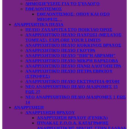
ΔΗΜΟΣΙΕΎΣΕΙΣ ΓΙΑ ΤΟ ΣΎΛΛΟΓΟ
ΕΘΕΛΟΝΤΙΣΜΟΣ
ΕΘΕΛΟΝΤΙΣΜΟΣ: OΠOY KAI ΟΣΟ
ΜΠΟΡΕΙΣ…
ΑΝΑΡΡΙΧΗΤΙΚΆ ΠΕΔΊΑ
ΠΕΔΊΟ ΖΑΧΑΡΙΤΣΑ ΣΤΟ ΠΟΙΚΊΛΟ ΌΡΟΣ
ΑΝΑΡΡΙΧΗΤΙΚΌ ΠΕΔΊΟ ΠΛΆΤΩΣΙ (ΜΕΣΑΊΟΣ
ΤΟΜΈΑΣ), EXPLORE YOUR LIMITS
ΑΝΑΡΡΙΧΗΤΙΚΌ ΠΕΔΊΟ ΚΌΚΚΙΝΟΣ ΒΡΆΧΟΣ
ΑΝΑΡΡΙΧΗΤΙΚΌ ΠΕΔΊΟ ΓΚΟΎΡΑ
ΑΝΑΡΡΙΧΗΤΙΚΌ ΠΕΔΊΟ “ΠΗΓΉ ΑΒΡΆΜΗ”
ΑΝΑΡΡΙΧΗΤΙΚΌ ΠΕΔΊΟ ΜΙΚΡΉ ΒΑΡΆΣΟΒΑ
ΑΝΑΡΡΙΧΗΤΙΚΌ ΠΕΔΊΟ ΠΆΝΩ ΑΛΟΓΌΠΕΤΡΑ
ΑΝΑΡΡΙΧΗΤΙΚΌ ΠΕΔΊΟ ΠΈΤΡΑ ΕΒΡΑΊΟΥ
(ΣΤΡΟΦΈΣ)
ΑΝΑΡΡΙΧΗΤΙΚΌ ΠΕΔΊΟ ΕΚΣΤΡΑΤΕΙΑ ΦΊΧΘΙ
ΝΕΟ ΑΝΑΡΡΙΧΗΤΙΚΟ ΠΕΔΙΟ ΔΙΑΔΡΟΜΕΣ 15
ΕΩΣ 27
ΝΕΟ ΑΝΑΡΡΙΧΗΤΙΚΟ ΠΕΔΙΟ ΔΙΑΔΡΟΜΕΣ 1 ΕΩΣ
14
ΑΝΑΡΡΊΧΗΣΗ
ΑΝΑΡΡΊΧΗΣΗ ΒΡΆΧΟΥ
ΑΝΑΡΡΊΧΗΣΗ ΒΡΆΧΟΥ (ΓΕΝΙΚΆ)
ΠΊΝΑΚΑΣ Ε.Ο.Ο.Α. ΚΑΤΑΓΡΑΦΉΣ
ΑΝΑΡΡΙΧΗΤΙΚΉΣ ΔΡΆΣΗΣ ΣΤΗΝ ΕΛΛΆΔΑ