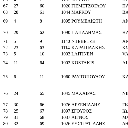
67
27
60
1020
ΓΙΕΜΕΤΖΟΓΛΟΥ
Π
68
28
61
1044
ΜΑΡΚΟΥ
ΒΑ
69
4
8
1095
ΡΟΥΜΕΛΙΩΤΗ
Α
70
29
62
1090
ΠΑΠΑΔΗΜΑΣ
ΗΛ
71
5
9
1140
ΝΤΕΒΕΤΖΗ
Α
72
23
63
1114
ΚΑΡΑΠΙΔΑΚΗΣ
Κ
73
5
10
1003
LAITINEN
VA
74
11
64
1002
KOSTAKIS
A
75
6
11
1060
ΡΑΥΤΟΠΟΥΛΟΥ
ΚΑ
76
24
65
1045
ΜΑΧΑΙΡΑΣ
ΝΙ
77
30
66
1076
ΑΡΣΕΝΙΑΔΗΣ
ΓΙ
78
25
67
1097
ΣΓΟΥΡΟΣ
Ι
79
31
68
1037
ΛΙΓΝΟΣ
Μ
80
32
69
1026
ΕΥΣΤΡΑΤΙΑΔΗΣ
Δ