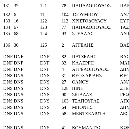
131
35
121
78
ΠΑΠΑΔΟΠΟΥΛΟΣ
ΠΑ
132
6
11
104
ΤΣΟΥΜΠΟΥ
ΑΝΑ
133
16
122
112
ΧΡΙΣΤΟΔΟΥΛΟΥ
ΕΥΓ
134
67
123
77
ΠΑΠΑΔΟΠΟΥΛΟΣ
ΤΑΣ
135
68
124
93
ΣΤΕΛΛΑΣ
ΑΝ
136
36
125
2
ΑΓΓΕΛΗΣ
ΒΑΣ
DNF
DNF
DNF
82
ΠΑΤΣΕΛΗΣ
ΒΑΣ
DNF
DNF
DNF
33
ΚΑΛΕΡΓΗ
ΜΑΡ
DNF
DNF
DNF
4
ΑΓΓΕΛΟΠΟΥΛΟΣ
ΔΗΜ
DNS
DNS
DNS
31
ΘΕΟΧΑΡΙΔΗΣ
ΘΕ
DNS
DNS
DNS
27
ΘΑΝΟΥ
ΑΝΑ
DNS
DNS
DNS
128
ΠΙΝΗ
ΣΤ
DNS
DNS
DNS
90
ΣΚΙΑΔΑΣ
ΓΕΩ
DNS
DNS
DNS
103
ΤΣΑΠΟΥΡΑΣ
ΑΠ
DNS
DNS
DNS
64
ΜΠΟΝΗΣ
ΔΗΜ
DNS
DNS
DNS
58
ΜΕΝΤΖΕΛΙΩΤΗ
ΔΕΣ
DNS
DNS
DNS
41
ΚΟΥΜΑΝΤΑΣ
ΚΩ