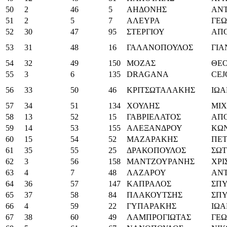
50
2
46
5
ΑΗΔΟΝΗΣ
ΑΝ
51
2
5
7
ΑΛΕΥΡΑ
ΓΕΩ
52
30
47
95
ΣΤΕΡΓΙΟΥ
ΑΠ
53
31
48
16
ΓΑΛΑΝΟΠΟΥΛΟΣ
ΓΙΑ
54
32
49
150
ΜΟΖΑΣ
ΘΕ
55
3
6
135
DRAGANA
CEJ
56
33
50
46
ΚΡΙΤΣΩΤΑΛΑΚΗΣ
ΙΩ
57
34
51
134
ΧΟΥΛΗΣ
ΜΙ
58
13
52
15
ΓΑΒΡΙΕΛΑΤΟΣ
ΑΠ
59
14
53
155
ΑΛΕΞΑΝΔΡΟΥ
ΚΩ
60
15
54
52
ΜΑΖΑΡΑΚΗΣ
ΠΕΤ
61
35
55
25
ΔΡΑΚΟΠΟΥΛΟΣ
ΣΩ
62
3
56
158
ΜΑΝΤΖΟΥΡΑΝΗΣ
ΧΡΙ
63
4
7
48
ΛΑΖΑΡΟΥ
ΑΝ
64
36
57
147
ΚΑΠΡΑΛΟΣ
ΣΠ
65
37
58
84
ΠΛΑΚΟΥΤΣΗΣ
ΣΠ
66
4
59
22
ΓΥΠΑΡΑΚΗΣ
ΙΩ
67
38
60
49
ΛΑΜΠΡΟΓΙΩΤΑΣ
ΓΕΩ