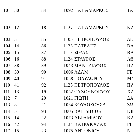
101
30
84
1092
ΠΑΠΑΜΑΡΚΟΣ
ΤΑ
102
12
18
1127
ΠΑΠΑΜΑΡΚΟΥ
ΚΑ
103
31
85
1105
ΠΕΤΡΟΠΟΥΛΟΣ
ΔΙ
104
14
86
1123
ΠΑΤΕΛΗΣ
ΒΑ
105
15
87
1117
ΣΙΨΑΣ
ΒΑ
106
16
88
1124
ΣΤΑΥΡΟΣ
Α
107
38
89
1043
ΜΑΝΤΖΙΑΦΟΣ
Π
108
39
90
1006
ΑΔΑΜ
ΓΕ
109
40
91
1058
ΠΟΛΥΔΩΡΟΥ
Μ
110
41
92
1125
ΠΕΤΡΟΠΟΥΛΟΣ
Π
111
13
19
1052
ΟΥΖΟΥΝΟΓΛΟΥ
ΧΑ
112
7
20
1021
ΓΙΩΤΗ
Δ
113
8
21
1034
ΚΟΥΛΟΣΟΥΣΑ
ΣΩ
114
5
93
1005
RAITSIDIUS
DI
115
14
22
1073
ΑΒΡΑΜΙΔΟΥ
Κ
116
42
94
1134
ΚΑΤΡΑΚΑΖΑΣ
ΓΕ
117
15
23
1075
ΑΝΤΩΝΙΟΥ
Ν