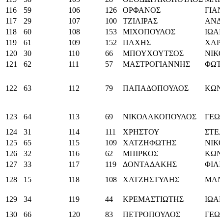
116
59
106
126
ΟΡΦΑΝΟΣ
ΓΙΑ
117
29
107
100
ΤΖΙΛΙΡΑΣ
ΑΝ
118
60
108
153
ΜΙΧΟΠΟΥΛΟΣ
ΙΩ
119
61
109
152
ΠΑΧΗΣ
ΧΑ
120
30
110
66
ΜΠΟΥΧΟΥΤΣΟΣ
ΝΙ
121
62
111
57
ΜΑΣΤΡΟΓΙΑΝΝΗΣ
ΦΩΤ
122
63
112
79
ΠΑΠΑΔΟΠΟΥΛΟΣ
ΚΩ
123
64
113
69
ΝΙΚΟΛΑΚΟΠΟΥΛΟΣ
ΓΕΩ
124
31
114
111
ΧΡΗΣΤΟΥ
ΣΤΕ
125
65
115
109
ΧΑΤΖΗΦΩΤΗΣ
ΝΙ
126
32
116
62
ΜΠΙΡΚΟΣ
ΚΩ
127
33
117
119
ΔΟΝΤΑΔΑΚΗΣ
ΦΙΛ
128
15
118
108
ΧΑΤΖΗΣΤΥΛΗΣ
ΜΑ
129
34
119
44
ΚΡΕΜΑΣΤΙΩΤΗΣ
ΙΩ
130
66
120
83
ΠΕΤΡΟΠΟΥΛΟΣ
ΓΕΩ