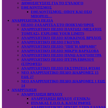
ΔΗΜΟΣΙΕΎΣΕΙΣ ΓΙΑ ΤΟ ΣΎΛΛΟΓΟ
ΕΘΕΛΟΝΤΙΣΜΟΣ
ΕΘΕΛΟΝΤΙΣΜΟΣ: OΠOY KAI ΟΣΟ
ΜΠΟΡΕΙΣ…
ΑΝΑΡΡΙΧΗΤΙΚΆ ΠΕΔΊΑ
ΠΕΔΊΟ ΖΑΧΑΡΙΤΣΑ ΣΤΟ ΠΟΙΚΊΛΟ ΌΡΟΣ
ΑΝΑΡΡΙΧΗΤΙΚΌ ΠΕΔΊΟ ΠΛΆΤΩΣΙ (ΜΕΣΑΊΟΣ
ΤΟΜΈΑΣ), EXPLORE YOUR LIMITS
ΑΝΑΡΡΙΧΗΤΙΚΌ ΠΕΔΊΟ ΚΌΚΚΙΝΟΣ ΒΡΆΧΟΣ
ΑΝΑΡΡΙΧΗΤΙΚΌ ΠΕΔΊΟ ΓΚΟΎΡΑ
ΑΝΑΡΡΙΧΗΤΙΚΌ ΠΕΔΊΟ “ΠΗΓΉ ΑΒΡΆΜΗ”
ΑΝΑΡΡΙΧΗΤΙΚΌ ΠΕΔΊΟ ΜΙΚΡΉ ΒΑΡΆΣΟΒΑ
ΑΝΑΡΡΙΧΗΤΙΚΌ ΠΕΔΊΟ ΠΆΝΩ ΑΛΟΓΌΠΕΤΡΑ
ΑΝΑΡΡΙΧΗΤΙΚΌ ΠΕΔΊΟ ΠΈΤΡΑ ΕΒΡΑΊΟΥ
(ΣΤΡΟΦΈΣ)
ΑΝΑΡΡΙΧΗΤΙΚΌ ΠΕΔΊΟ ΕΚΣΤΡΑΤΕΙΑ ΦΊΧΘΙ
ΝΕΟ ΑΝΑΡΡΙΧΗΤΙΚΟ ΠΕΔΙΟ ΔΙΑΔΡΟΜΕΣ 15
ΕΩΣ 27
ΝΕΟ ΑΝΑΡΡΙΧΗΤΙΚΟ ΠΕΔΙΟ ΔΙΑΔΡΟΜΕΣ 1 ΕΩΣ
14
ΑΝΑΡΡΊΧΗΣΗ
ΑΝΑΡΡΊΧΗΣΗ ΒΡΆΧΟΥ
ΑΝΑΡΡΊΧΗΣΗ ΒΡΆΧΟΥ (ΓΕΝΙΚΆ)
ΠΊΝΑΚΑΣ Ε.Ο.Ο.Α. ΚΑΤΑΓΡΑΦΉΣ
ΑΝΑΡΡΙΧΗΤΙΚΉΣ ΔΡΆΣΗΣ ΣΤΗΝ ΕΛΛΆΔΑ