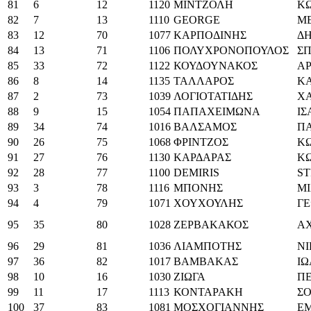
81
6
12
1120
ΜΙΝΤΖΟΛΗ
Κ
82
7
13
1110
GEORGE
ME
83
12
70
1077
ΚΑΡΠΟΔΙΝΗΣ
Δ
84
13
71
1106
ΠΟΛΥΧΡΟΝΟΠΟΥΛΟΣ
Σ
85
33
72
1122
ΚΟΥΔΟΥΝΑΚΟΣ
Α
86
8
14
1135
ΤΑΛΛΑΡΟΣ
Κ
87
2
73
1039
ΛΟΓΙΟΤΑΤΙΔΗΣ
Χ
88
9
15
1054
ΠΑΠΑΧΕΙΜΩΝΑ
Ι
89
34
74
1016
ΒΑΛΣΑΜΟΣ
Π
90
26
75
1068
ΦΡΙΝΤΖΟΣ
Κ
91
27
76
1130
ΚΑΡΔΑΡΑΣ
Κ
92
28
77
1100
DEMIRIS
S
93
3
78
1116
ΜΠΟΝΗΣ
Μ
94
4
79
1071
ΧΟΥΧΟΥΛΗΣ
ΓΕ
95
35
80
1028
ΖΕΡΒΑΚΑΚΟΣ
Α
96
29
81
1036
ΛΙΑΜΠΟΤΗΣ
Ν
97
36
82
1017
ΒΑΜΒΑΚΑΣ
Ι
98
10
16
1030
ΖΙΩΓΑ
Π
99
11
17
1113
ΚΟΝΤΑΡΑΚΗ
ΣΟ
100
37
83
1081
ΜΟΣΧΟΓΙΑΝΝΗΣ
Ε