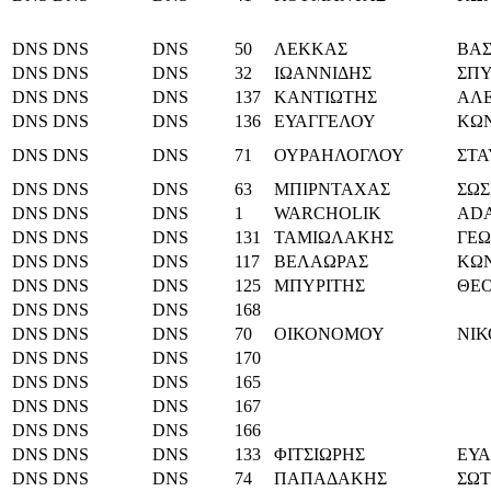
DNS
DNS
DNS
50
ΛΕΚΚΑΣ
ΒΑΣ
DNS
DNS
DNS
32
ΙΩΑΝΝΙΔΗΣ
ΣΠ
DNS
DNS
DNS
137
ΚΑΝΤΙΩΤΗΣ
ΑΛ
DNS
DNS
DNS
136
ΕΥΑΓΓΕΛΟΥ
ΚΩ
DNS
DNS
DNS
71
ΟΥΡΑΗΛΟΓΛΟΥ
ΣΤΑ
DNS
DNS
DNS
63
ΜΠΙΡΝΤΑΧΑΣ
ΣΩΣ
DNS
DNS
DNS
1
WARCHOLIK
AD
DNS
DNS
DNS
131
ΤΑΜΙΩΛΑΚΗΣ
ΓΕΩ
DNS
DNS
DNS
117
ΒΕΛΑΩΡΑΣ
ΚΩ
DNS
DNS
DNS
125
ΜΠΥΡΙΤΗΣ
ΘΕ
DNS
DNS
DNS
168
DNS
DNS
DNS
70
ΟΙΚΟΝΟΜΟΥ
ΝΙ
DNS
DNS
DNS
170
DNS
DNS
DNS
165
DNS
DNS
DNS
167
DNS
DNS
DNS
166
DNS
DNS
DNS
133
ΦΙΤΣΙΩΡΗΣ
ΕΥΑ
DNS
DNS
DNS
74
ΠΑΠΑΔΑΚΗΣ
ΣΩ