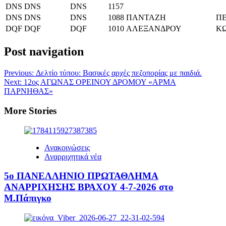
DNS
DNS
DNS
1157
DNS
DNS
DNS
1088
ΠΑΝΤΑΖΗ
Π
DQF
DQF
DQF
1010
ΑΛΕΞΑΝΔΡΟΥ
Κ
Post navigation
Previous:
Δελτίο τύπου: Βασικές αρχές πεζοπορίας με παιδιά.
Next:
12ος ΑΓΩΝΑΣ ΟΡΕΙΝΟΥ ΔΡΟΜΟΥ «ΑΡΜΑ
ΠΑΡΝΗΘΑΣ»
More Stories
Ανακοινώσεις
Αναρριχητικά νέα
5ο ΠΑΝΕΛΛΗΝΙΟ ΠΡΩΤΑΘΛΗΜΑ
ΑΝΑΡΡΙΧΗΣΗΣ ΒΡΑΧΟΥ 4-7-2026 στο
Μ.Πάπιγκο