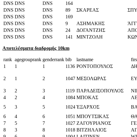
DNS
DNS
DNS
164
DNS
DNS
DNS
89
ΣΚΑΡΕΑΣ
ΣΠ
DNS
DNS
DNS
169
DNS
DNS
DNS
9
ΑΣΗΜΑΚΗΣ
ΆΓΓ
DNS
DNS
DNS
24
ΔΟΓΑΝΤΖΗΣ
ΑΠ
DNS
DNS
DNS
141
ΜΙΝΤΖΟΛΗ
ΚΩ
Αποτελέσματα διαδρομής 10km
rank
agegrouprank
genderrank
bib
lastname
fir
1
1
1
1136
ΡΟΝΤΟΠΟΥΛΟΣ
Δ
2
1
2
1047
ΜΕΣΟΛΩΡΑΣ
Ε
3
2
3
1119
ΠΑΡΑΔΕΙΣΟΠΟΥΛΟΣ
Ν
4
2
4
1084
ΜΠΟΚΑΣ
Λ
5
3
5
1024
ΈΞΑΡΧΟΣ
ΒΑ
6
4
6
1051
ΜΠΟΥΤΣΙΚΑΣ
Θ
7
5
7
1027
ΖΑΓΟΥΡΙΑΝΟΣ
ΓΕ
8
3
8
1018
ΒΙΤΖΗΛΑΙΟΣ
Α
9
6
9
1004
LAITINEN
W