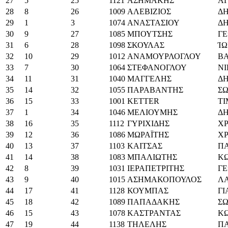
27
5
25
1121
ΑΣΗΜΑΚΗΣ
Α
28
8
26
1009
ΑΛΕΒΙΖΙΟΣ
Δ
29
1
3
1074
ΑΝΑΣΤΑΣΙΟΥ
Δ
30
9
27
1085
ΜΠΟΥΤΣΗΣ
ΓΕ
31
6
28
1098
ΣΚΟΥΛΑΣ
Ί
32
10
29
1012
ΑΝΑΜΟΥΡΛΟΓΛΟΥ
ΒΑ
33
7
30
1064
ΣΤΕΦΑΝΟΓΛΟΥ
Ν
34
11
31
1040
ΜΑΓΓΕΛΗΣ
Δ
35
14
32
1055
ΠΑΡΑΒΑΝΤΗΣ
Σ
36
15
33
1001
KETTER
T
37
1
34
1046
ΜΕΛΙΟΥΜΗΣ
Δ
38
16
35
1112
ΓΥΡΙΧΙΔΗΣ
Χ
39
12
36
1086
ΜΩΡΑΪΤΗΣ
Χ
40
13
37
1103
ΚΑΙΤΣΑΣ
Π
41
14
38
1083
ΜΠΑΛΙΩΤΗΣ
Κ
42
8
39
1031
ΙΕΡΑΠΕΤΡΙΤΗΣ
ΓΕ
43
9
40
1015
ΑΣΗΜΑΚΟΠΟΥΛΟΣ
Λ
44
17
41
1128
ΚΟΥΜΠΑΣ
Γ
45
18
42
1089
ΠΑΠΑΔΑΚΗΣ
Σ
46
15
43
1078
ΚΑΣΤΡΑΝΤΑΣ
Κ
47
19
44
1138
ΤΗΛΕΛΗΣ
Π