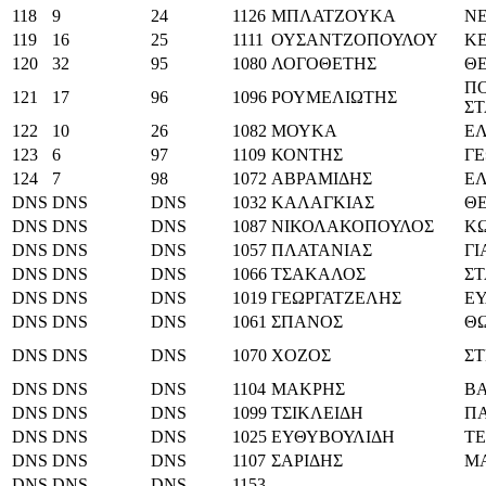
118
9
24
1126
ΜΠΛΑΤΖΟΥΚΑ
Ν
119
16
25
1111
ΟΥΣΑΝΤΖΟΠΟΥΛΟΥ
Κ
120
32
95
1080
ΛΟΓΟΘΕΤΗΣ
Θ
ΠΟ
121
17
96
1096
ΡΟΥΜΕΛΙΩΤΗΣ
ΣΤ
122
10
26
1082
ΜΟΥΚΑ
Ε
123
6
97
1109
ΚΟΝΤΗΣ
ΓΕ
124
7
98
1072
ΑΒΡΑΜΙΔΗΣ
ΕΛ
DNS
DNS
DNS
1032
ΚΑΛΑΓΚΙΑΣ
Θ
DNS
DNS
DNS
1087
ΝΙΚΟΛΑΚΟΠΟΥΛΟΣ
Κ
DNS
DNS
DNS
1057
ΠΛΑΤΑΝΙΑΣ
Γ
DNS
DNS
DNS
1066
ΤΣΑΚΑΛΟΣ
Σ
DNS
DNS
DNS
1019
ΓΕΩΡΓΑΤΖΕΛΗΣ
Ε
DNS
DNS
DNS
1061
ΣΠΑΝΟΣ
Θ
DNS
DNS
DNS
1070
ΧΟΖΟΣ
ΣΤ
DNS
DNS
DNS
1104
ΜΑΚΡΗΣ
ΒΑ
DNS
DNS
DNS
1099
ΤΣΙΚΛΕΙΔΗ
ΠΑ
DNS
DNS
DNS
1025
ΕΥΘΥΒΟΥΛΙΔΗ
Τ
DNS
DNS
DNS
1107
ΣΑΡΙΔΗΣ
Μ
DNS
DNS
DNS
1153