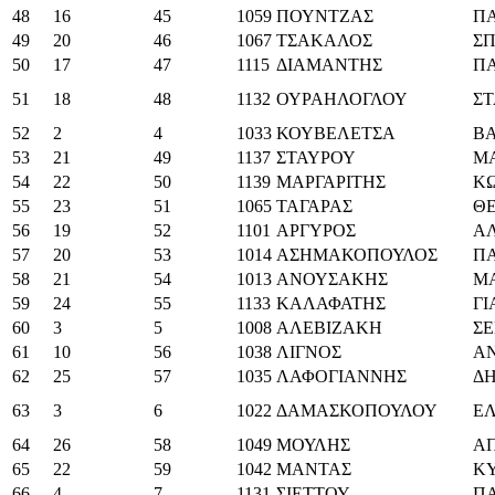
48
16
45
1059
ΠΟΥΝΤΖΑΣ
Π
49
20
46
1067
ΤΣΑΚΑΛΟΣ
Σ
50
17
47
1115
ΔΙΑΜΑΝΤΗΣ
Π
51
18
48
1132
ΟΥΡΑΗΛΟΓΛΟΥ
ΣΤ
52
2
4
1033
ΚΟΥΒΕΛΕΤΣΑ
ΒΑ
53
21
49
1137
ΣΤΑΥΡΟΥ
Μ
54
22
50
1139
ΜΑΡΓΑΡΙΤΗΣ
Κ
55
23
51
1065
ΤΑΓΑΡΑΣ
Θ
56
19
52
1101
ΑΡΓΥΡΟΣ
Α
57
20
53
1014
ΑΣΗΜΑΚΟΠΟΥΛΟΣ
Π
58
21
54
1013
ΑΝΟΥΣΑΚΗΣ
Μ
59
24
55
1133
ΚΑΛΑΦΑΤΗΣ
Γ
60
3
5
1008
ΑΛΕΒΙΖΑΚΗ
Σ
61
10
56
1038
ΛΙΓΝΟΣ
Α
62
25
57
1035
ΛΑΦΟΓΙΑΝΝΗΣ
Δ
63
3
6
1022
ΔΑΜΑΣΚΟΠΟΥΛΟΥ
ΕΛ
64
26
58
1049
ΜΟΥΛΗΣ
Α
65
22
59
1042
ΜΑΝΤΑΣ
Κ
66
4
7
1131
ΣΙΕΤΤΟΥ
Π