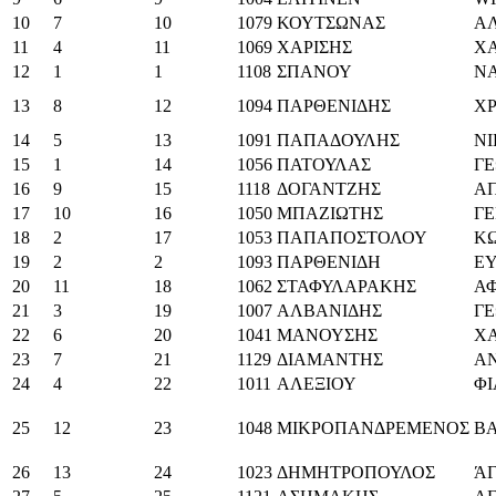
10
7
10
1079
ΚΟΥΤΣΩΝΑΣ
Α
11
4
11
1069
ΧΑΡΙΣΗΣ
ΧΑ
12
1
1
1108
ΣΠΑΝΟΥ
Ν
13
8
12
1094
ΠΑΡΘΕΝΙΔΗΣ
Χ
14
5
13
1091
ΠΑΠΑΔΟΥΛΗΣ
ΝΙ
15
1
14
1056
ΠΑΤΟΥΛΑΣ
ΓΕ
16
9
15
1118
ΔΟΓΑΝΤΖΗΣ
Α
17
10
16
1050
ΜΠΑΖΙΩΤΗΣ
ΓΕ
18
2
17
1053
ΠΑΠΑΠΟΣΤΟΛΟΥ
Κ
19
2
2
1093
ΠΑΡΘΕΝΙΔΗ
ΕΥ
20
11
18
1062
ΣΤΑΦΥΛΑΡΑΚΗΣ
Α
21
3
19
1007
ΑΛΒΑΝΙΔΗΣ
ΓΕ
22
6
20
1041
ΜΑΝΟΥΣΗΣ
Χ
23
7
21
1129
ΔΙΑΜΑΝΤΗΣ
Α
24
4
22
1011
ΑΛΕΞΙΟΥ
ΦΙ
25
12
23
1048
ΜΙΚΡΟΠΑΝΔΡΕΜΕΝΟΣ
ΒΑ
26
13
24
1023
ΔΗΜΗΤΡΟΠΟΥΛΟΣ
Ά