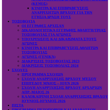
(ΚΕΝΌΣ)
ΚΊΝΗΤΡΑ ΚΑΙ ΕΠΙΒΡΑΒΕΎΣΕΙΣ
ΑΝΑΡΡΙΧΗΤΏΝ ΒΡΆΧΟΥ ΓΙΑ ΤΗΝ
ΕΤΉΣΙΑ ΔΡΆΣΗ ΤΟΥΣ
ΤΟΞΟΒΟΛΊΑ
ΟΙ ΕΓΓΡΑΦΕΣ ΑΡΧΙΣΑΝ
ΔΙΚΑΙΟΛΟΓΗΤΙΚΆ ΕΓΓΡΑΦΗΣ ΑΘΛΗΤΉ/ΤΡΙΑΣ
ΤΟΞΟΒΟΛΊΑΣ ΓΙΑ ΑΓΏΝΕΣ
ΥΠΟΧΡΕΏΣΕΙΣ ΚΑΙ ΔΙΚΑΙΏΜΑΤΑ ΣΤΟΥΣ
ΑΓΏΝΕΣ
ΚΊΝΗΤΡΑ ΚΑΙ ΕΠΙΒΡΑΒΕΎΣΕΙΣ ΑΘΛΗΤΏΝ
ΤΟΞΟΒΟΛΊΑΣ
ΑΓΏΝΕΣ (ΓΕΝΙΚΆ)
ΔΙΑΚΡΊΣΕΙΣ ΤΟΞΟΒΟΛΊΑΣ 2023
ΔΙΑΚΡΙΣΕΙΣ ΤΟΞΟΒΟΛΙΑΣ 2024
ΣΧΟΛΈΣ
ΠΡΌΓΡΑΜΜΑ ΣΧΟΛΏΝ
ΣΧΟΛΉ ΑΝΑΡΡΊΧΗΣΗΣ ΒΡΆΧΟΥ ΜΈΣΟΥ
ΕΠΙΠΈΔΟΥ ΜΆΙΟΣ – ΙΟΥΝ 2026
ΣΧΟΛΉ ΑΝΑΡΡΊΧΗΣΗΣ ΒΡΆΧΟΥ ΑΡΧΑΡΊΩΝ
ΑΠΡ.-ΜΑΙΟΣ 26
ΚΑΛΟΚΑΙΡΙΝΗ ΣΧΟΛΗ ΑΝΑΡΡΙΧΗΣΗΣ ΒΡΑΧΟΥ
ΙΟΎΝΙΟΣ-ΙΟΎΛΙΟΣ 2026
ΠΙΣΤΑ
ΠΡΟΓΡΑΜΜΑ ΠΕΖΟΠΟΡΙΩΝ ΚΑΙ ΑΝΑΒΑΣΕΩΝ