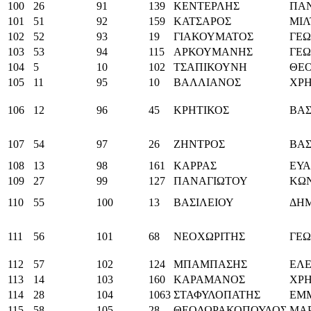
100
26
91
139
ΚΕΝΤΕΡΛΗΣ
ΠΑ
101
51
92
159
ΚΑΤΣΑΡΟΣ
ΜΙΛ
102
52
93
19
ΓΙΑΚΟΥΜΑΤΟΣ
ΓΕΩ
103
53
94
115
ΑΡΚΟΥΜΑΝΗΣ
ΓΕΩ
104
5
10
102
ΤΣΑΠΙΚΟΥΝΗ
ΘΕ
105
11
95
10
ΒΑΛΛΙΑΝΟΣ
ΧΡ
106
12
96
45
ΚΡΗΤΙΚΟΣ
ΒΑΣ
107
54
97
26
ΖΗΝΤΡΟΣ
ΒΑΣ
108
13
98
161
ΚΑΡΡΑΣ
ΕΥΑ
109
27
99
127
ΠΑΝΑΓΙΩΤΟΥ
ΚΩ
110
55
100
13
ΒΑΣΙΛΕΙΟΥ
ΔΗΜ
111
56
101
68
ΝΕΟΧΩΡΙΤΗΣ
ΓΕΩ
112
57
102
124
ΜΠΑΜΠΑΣΗΣ
ΕΛΕ
113
14
103
160
ΚΑΡΑΜΑΝΟΣ
ΧΡ
114
28
104
1063
ΣΤΑΦΥΛΟΠΑΤΗΣ
ΕΜ
115
58
105
28
ΘΕΟΔΩΡΑΚΟΠΟΥΛΟΣ
ΜΑ