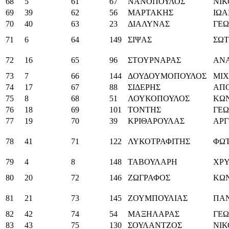
68
5
61
67
ΝΑΝΟΠΟΥΛΟΣ
ΝΙ
69
39
62
56
ΜΑΡΤΑΚΗΣ
ΙΩ
70
40
63
23
ΔΙΑΛΥΝΑΣ
ΓΕΩ
71
6
64
149
ΣΙΨΑΣ
ΣΩ
72
16
65
96
ΣΤΟΥΡΝΑΡΑΣ
ΑΝΑ
73
7
66
144
ΔΟΥΔΟΥΜΟΠΟΥΛΟΣ
ΜΙ
74
17
67
88
ΣΙΔΕΡΗΣ
ΑΠ
75
8
68
51
ΛΟΥΚΟΠΟΥΛΟΣ
ΚΩ
76
18
69
101
ΤΟΝΤΗΣ
ΓΕΩ
77
19
70
39
ΚΡΙΘΑΡΟΥΛΑΣ
ΑΡΓ
78
41
71
122
ΛΥΚΟΤΡΑΦΙΤΗΣ
ΦΩΤ
79
4
8
148
ΤΑΒΟΥΛΑΡΗ
ΧΡΥ
80
20
72
146
ΖΩΓΡΑΦΟΣ
ΚΩ
81
21
73
145
ΖΟΥΜΠΟΥΛΙΑΣ
ΠΑ
82
42
74
54
ΜΑΞΗΛΑΡΑΣ
ΓΕΩ
83
43
75
130
ΣΟΥΛΑΝΤΖΟΣ
ΝΙ