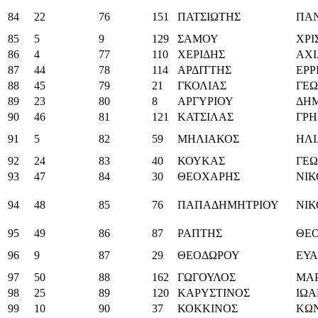
84
22
76
151
ΠΑΤΣΙΩΤΗΣ
ΠΑ
85
5
9
129
ΣΑΜΟΥ
ΧΡΙ
86
4
77
110
ΧΕΡΙΔΗΣ
ΑΧ
87
44
78
114
ΑΡΔΙΤΤΗΣ
ΕΡΡ
88
45
79
21
ΓΚΟΛΙΑΣ
ΓΕΩ
89
23
80
8
ΑΡΓΥΡΙΟΥ
ΔΗΜ
90
46
81
121
ΚΑΤΣΙΛΑΣ
ΓΡΗ
91
5
82
59
ΜΗΛΙΑΚΟΣ
ΗΛΙ
92
24
83
40
ΚΟΥΚΑΣ
ΓΕΩ
93
47
84
30
ΘΕΟΧΑΡΗΣ
ΝΙ
94
48
85
76
ΠΑΠΑΔΗΜΗΤΡΙΟΥ
ΝΙ
95
49
86
87
ΡΑΠΤΗΣ
ΘΕ
96
9
87
29
ΘΕΟΔΩΡΟΥ
ΕΥΑ
97
50
88
162
ΓΩΓΟΥΛΟΣ
ΜΑ
98
25
89
120
ΚΑΡΥΣΤΙΝΟΣ
ΙΩ
99
10
90
37
ΚΟΚΚΙΝΟΣ
ΚΩ