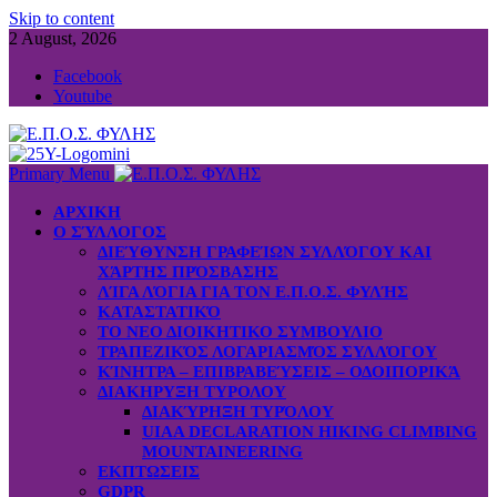
Skip to content
2 August, 2026
Facebook
Youtube
Primary Menu
ΑΡΧΙΚΗ
Ο ΣΎΛΛΟΓΟΣ
ΔΙΕΎΘΥΝΣΗ ΓΡΑΦΕΊΩΝ ΣΥΛΛΌΓΟΥ ΚΑΙ
ΧΆΡΤΗΣ ΠΡΌΣΒΑΣΗΣ
ΛΊΓΑ ΛΌΓΙΑ ΓΙΑ ΤΟΝ Ε.Π.Ο.Σ. ΦΥΛΉΣ
ΚΑΤΑΣΤΑΤΙΚΌ
ΤΟ ΝΕΟ ΔΙΟΙΚΗΤΙΚΟ ΣΥΜΒΟΥΛΙΟ
ΤΡΑΠΕΖΙΚΌΣ ΛΟΓΑΡΙΑΣΜΌΣ ΣΥΛΛΌΓΟΥ
ΚΊΝΗΤΡΑ – ΕΠΙΒΡΑΒΕΎΣΕΙΣ – ΟΔΟΙΠΟΡΙΚΆ
ΔΙΑΚΗΡΥΞΗ ΤΥΡΟΛΟΥ
ΔΙΑΚΎΡΗΞΗ ΤΥΡΌΛΟΥ
UIAA DECLARATION HIKING CLIMBING
MOUNTAINEERING
ΕΚΠΤΩΣΕΙΣ
GDPR