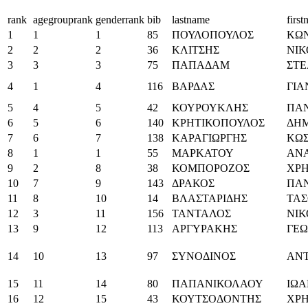
rank
agegrouprank
genderrank
bib
lastname
firs
1
1
1
85
ΠΟΥΛΟΠΟΥΛΟΣ
ΚΩ
2
2
2
36
ΚΛΙΤΣΗΣ
ΝΙ
3
3
3
75
ΠΑΠΑΔΑΜ
ΣΤΕ
4
1
4
116
ΒΑΡΔΑΣ
ΓΙΑ
5
4
5
42
ΚΟΥΡΟΥΚΛΗΣ
ΠΑ
6
5
6
140
ΚΡΗΤΙΚΟΠΟΥΛΟΣ
ΔΗΜ
7
6
7
138
ΚΑΡΑΓΙΩΡΓΗΣ
ΚΩ
8
1
1
55
ΜΑΡΚΑΤΟΥ
ΑΝΑ
9
2
8
38
ΚΟΜΠΟΡΟΖΟΣ
ΧΡ
10
7
9
143
ΔΡΑΚΟΣ
ΠΑ
11
8
10
14
ΒΛΑΣΤΑΡΙΔΗΣ
ΤΑΣ
12
3
11
156
ΤΑΝΤΑΛΟΣ
ΝΙΚ
13
9
12
113
ΑΡΓΥΡΑΚΗΣ
ΓΕΩ
14
10
13
97
ΣΥΝΟΔΙΝΟΣ
ΑΝ
15
11
14
80
ΠΑΠΑΝΙΚΟΛΑΟΥ
ΙΩ
16
12
15
43
ΚΟΥΤΣΟΔΟΝΤΗΣ
ΧΡ