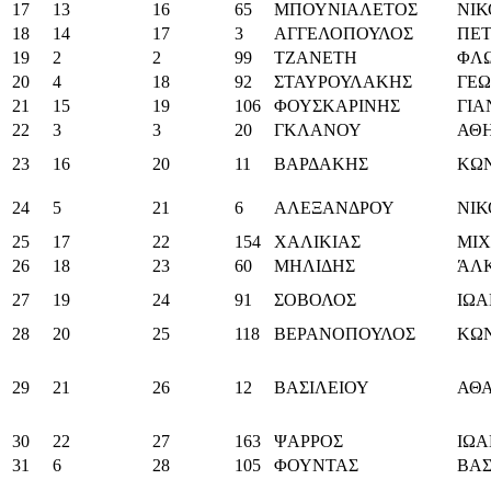
17
13
16
65
ΜΠΟΥΝΙΑΛΕΤΟΣ
ΝΙ
18
14
17
3
ΑΓΓΕΛΟΠΟΥΛΟΣ
ΠΕΤ
19
2
2
99
ΤΖΑΝΕΤΗ
ΦΛ
20
4
18
92
ΣΤΑΥΡΟΥΛΑΚΗΣ
ΓΕΩ
21
15
19
106
ΦΟΥΣΚΑΡΙΝΗΣ
ΓΙΑ
22
3
3
20
ΓΚΛΑΝΟΥ
ΑΘ
23
16
20
11
ΒΑΡΔΑΚΗΣ
ΚΩ
24
5
21
6
ΑΛΕΞΑΝΔΡΟΥ
ΝΙ
25
17
22
154
ΧΑΛΙΚΙΑΣ
ΜΙ
26
18
23
60
ΜΗΛΙΔΗΣ
ΆΛ
27
19
24
91
ΣΟΒΟΛΟΣ
ΙΩ
28
20
25
118
ΒΕΡΑΝΟΠΟΥΛΟΣ
ΚΩ
29
21
26
12
ΒΑΣΙΛΕΙΟΥ
ΑΘΑ
30
22
27
163
ΨΑΡΡΟΣ
ΙΩ
31
6
28
105
ΦΟΥΝΤΑΣ
ΒΑΣ