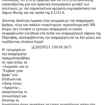
εγκαινιάζοντας μια νέα πρακτική συνεργασιών μεταξύ των
συλλόγων, με την σημαντική και αμέριστη συμπαράσταση του
Δήμου Φυλής και την αιγίδα της Ε.Ο.Ο.Α.
Δίνοντας ιδιαίτερη έμφαση στην γνωριμία με την αναρρίχηση
βράχου, νέων και παιδιών συγκέντρωσε περισσότερα από 500
άτομα. Δεν έλειψαν οι έμπειροι αναρριχητές οι οποίοι
σκαρφάλωσαν ελεύθερα στα πεδία του αναρριχητικού πάρκου της
Πάρνηθας, απολαμβάνοντας την αναρρίχηση και τις δύο μέρες και
κερδίζοντας πλούσια δώρα!
Η «γνωριμία με
την αναρρίχηση»
πραγματοποιήθηκε
σε τρία πεδία, τα
«Ακριανά» και το
“Explore your
limits” στο
Πλάτωσι και
επίσης στους
«Αχαρνείς»,
αποφεύγοντας το
συνωστισμό και
δίνοντας τη
δυνατότητα στους αρχαρίους να έχουν περισσότερο χρόνο στη