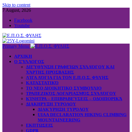
Skip to content
7 August, 2026
Facebook
Youtube
Primary Menu
ΑΡΧΙΚΗ
Ο ΣΎΛΛΟΓΟΣ
ΔΙΕΎΘΥΝΣΗ ΓΡΑΦΕΊΩΝ ΣΥΛΛΌΓΟΥ ΚΑΙ
ΧΆΡΤΗΣ ΠΡΌΣΒΑΣΗΣ
ΛΊΓΑ ΛΌΓΙΑ ΓΙΑ ΤΟΝ Ε.Π.Ο.Σ. ΦΥΛΉΣ
ΚΑΤΑΣΤΑΤΙΚΌ
ΤΟ ΝΕΟ ΔΙΟΙΚΗΤΙΚΟ ΣΥΜΒΟΥΛΙΟ
ΤΡΑΠΕΖΙΚΌΣ ΛΟΓΑΡΙΑΣΜΌΣ ΣΥΛΛΌΓΟΥ
ΚΊΝΗΤΡΑ – ΕΠΙΒΡΑΒΕΎΣΕΙΣ – ΟΔΟΙΠΟΡΙΚΆ
ΔΙΑΚΗΡΥΞΗ ΤΥΡΟΛΟΥ
ΔΙΑΚΎΡΗΞΗ ΤΥΡΌΛΟΥ
UIAA DECLARATION HIKING CLIMBING
MOUNTAINEERING
ΕΚΠΤΩΣΕΙΣ
GDPR