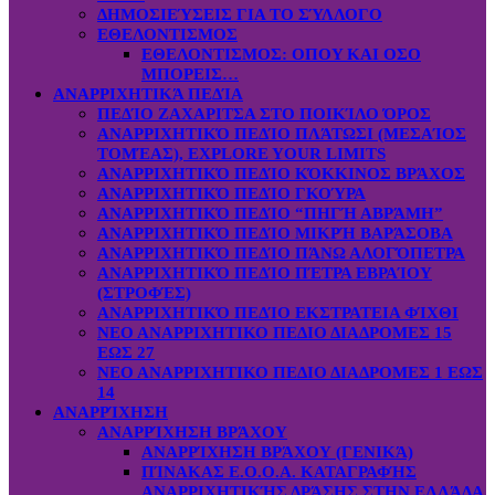
ΔΗΜΟΣΙΕΎΣΕΙΣ ΓΙΑ ΤΟ ΣΎΛΛΟΓΟ
ΕΘΕΛΟΝΤΙΣΜΟΣ
ΕΘΕΛΟΝΤΙΣΜΟΣ: OΠOY KAI ΟΣΟ
ΜΠΟΡΕΙΣ…
ΑΝΑΡΡΙΧΗΤΙΚΆ ΠΕΔΊΑ
ΠΕΔΊΟ ΖΑΧΑΡΙΤΣΑ ΣΤΟ ΠΟΙΚΊΛΟ ΌΡΟΣ
ΑΝΑΡΡΙΧΗΤΙΚΌ ΠΕΔΊΟ ΠΛΆΤΩΣΙ (ΜΕΣΑΊΟΣ
ΤΟΜΈΑΣ), EXPLORE YOUR LIMITS
ΑΝΑΡΡΙΧΗΤΙΚΌ ΠΕΔΊΟ ΚΌΚΚΙΝΟΣ ΒΡΆΧΟΣ
ΑΝΑΡΡΙΧΗΤΙΚΌ ΠΕΔΊΟ ΓΚΟΎΡΑ
ΑΝΑΡΡΙΧΗΤΙΚΌ ΠΕΔΊΟ “ΠΗΓΉ ΑΒΡΆΜΗ”
ΑΝΑΡΡΙΧΗΤΙΚΌ ΠΕΔΊΟ ΜΙΚΡΉ ΒΑΡΆΣΟΒΑ
ΑΝΑΡΡΙΧΗΤΙΚΌ ΠΕΔΊΟ ΠΆΝΩ ΑΛΟΓΌΠΕΤΡΑ
ΑΝΑΡΡΙΧΗΤΙΚΌ ΠΕΔΊΟ ΠΈΤΡΑ ΕΒΡΑΊΟΥ
(ΣΤΡΟΦΈΣ)
ΑΝΑΡΡΙΧΗΤΙΚΌ ΠΕΔΊΟ ΕΚΣΤΡΑΤΕΙΑ ΦΊΧΘΙ
ΝΕΟ ΑΝΑΡΡΙΧΗΤΙΚΟ ΠΕΔΙΟ ΔΙΑΔΡΟΜΕΣ 15
ΕΩΣ 27
ΝΕΟ ΑΝΑΡΡΙΧΗΤΙΚΟ ΠΕΔΙΟ ΔΙΑΔΡΟΜΕΣ 1 ΕΩΣ
14
ΑΝΑΡΡΊΧΗΣΗ
ΑΝΑΡΡΊΧΗΣΗ ΒΡΆΧΟΥ
ΑΝΑΡΡΊΧΗΣΗ ΒΡΆΧΟΥ (ΓΕΝΙΚΆ)
ΠΊΝΑΚΑΣ Ε.Ο.Ο.Α. ΚΑΤΑΓΡΑΦΉΣ
ΑΝΑΡΡΙΧΗΤΙΚΉΣ ΔΡΆΣΗΣ ΣΤΗΝ ΕΛΛΆΔΑ