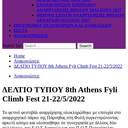
ΣΧΟΛΉ ΜΈΣΟΥ ΕΠΙΠΈΔΟΥ
ΑΝΑΡΡΊΧΗΣΗΣ ΒΡΆΧΟΥ ΜΑΪ-ΙΟΥΝ 2027
ΘΕΡΙΝΉ ΣΧΟΛΉ ΑΝΑΡΡΊΧΗΣΗΣ ΒΡΆΧΟΥ
ΑΡΧΑΡΊΩΝ ΙΟΥΛΙΟΣ 2027
ΠΡΟΓΡΑΜΜΑ ΠΕΖΟΠΟΡΙΩΝ ΚΑΙ ΑΝΑΒΑΣΕΩΝ
ΠΙΣΤΑ
ΑΝΑΚΟΙΝΏΣΕΙΣ
Search for:
Home
Ανακοινώσεις
ΔΕΛΤΙΟ ΤΥΠΟΥ 8th Athens Fyli Climb Fest 21-22/5/2022
Ανακοινώσεις
ΔΕΛΤΙΟ ΤΥΠΟΥ 8th Athens Fyli
Climb Fest 21-22/5/2022
To φετινό φεστιβάλ αναρρίχησης ολοκληρώθηκε με επιτυχία στο
αναρριχητικό πάρκο της Πάρνηθας στη Φυλή συγκεντρώνοντας
αρκετό κόσμο και υλοποιήθηκε σε συνεργασία με άλλους δύο
συλλόγους, τον Ε.Ο.Σ.Αχαρνών και τον Π.Ο.Σ.Πετρούπολης