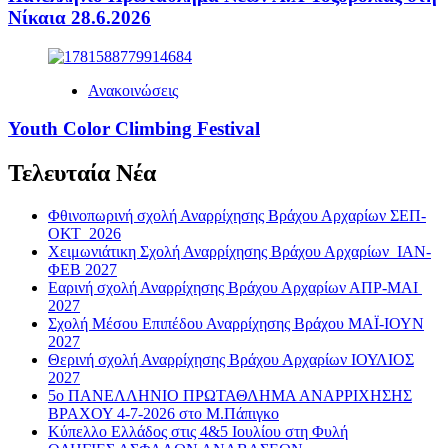
Νίκαια 28.6.2026
Ανακοινώσεις
Youth Color Climbing Festival
Τελευταία Νέα
Φθινοπωρινή σχολή Αναρρίχησης Βράχου Αρχαρίων ΣΕΠ-
ΟΚΤ 2026
Χειμωνιάτικη Σχολή Αναρρίχησης Βράχου Αρχαρίων ΙΑΝ-
ΦΕΒ 2027
Εαρινή σχολή Αναρρίχησης Βράχου Αρχαρίων ΑΠΡ-ΜΑΙ
2027
Σχολή Μέσου Επιπέδου Αναρρίχησης Βράχου ΜΑΪ-ΙΟΥΝ
2027
Θερινή σχολή Αναρρίχησης Βράχου Αρχαρίων ΙΟΥΛΙΟΣ
2027
5ο ΠΑΝΕΛΛΗΝΙΟ ΠΡΩΤΑΘΛΗΜΑ ΑΝΑΡΡΙΧΗΣΗΣ
ΒΡΑΧΟΥ 4-7-2026 στο Μ.Πάπιγκο
Κύπελλο Ελλάδος στις 4&5 Ιουλίου στη Φυλή