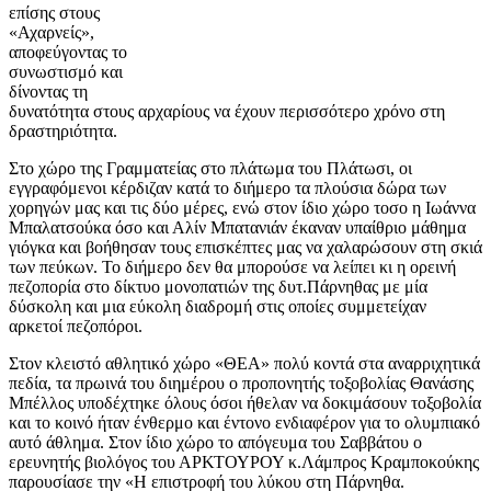
επίσης στους
«Αχαρνείς»,
αποφεύγοντας το
συνωστισμό και
δίνοντας τη
δυνατότητα στους αρχαρίους να έχουν περισσότερο χρόνο στη
δραστηριότητα.
Στο χώρο της Γραμματείας στο πλάτωμα του Πλάτωσι, οι
εγγραφόμενοι κέρδιζαν κατά το διήμερο τα πλούσια δώρα των
χορηγών μας και τις δύο μέρες, ενώ στον ίδιο χώρο τοσο η Ιωάννα
Μπαλατσούκα όσο και Αλίν Μπατανιάν έκαναν υπαίθριο μάθημα
γιόγκα και βοήθησαν τους επισκέπτες μας να χαλαρώσουν στη σκιά
των πεύκων. Το διήμερο δεν θα μπορούσε να λείπει κι η ορεινή
πεζοπορία στο δίκτυο μονοπατιών της δυτ.Πάρνηθας με μία
δύσκολη και μια εύκολη διαδρομή στις οποίες συμμετείχαν
αρκετοί πεζοπόροι.
Στον κλειστό αθλητικό χώρο «ΘΕΑ» πολύ κοντά στα αναρριχητικά
πεδία, τα πρωινά του διημέρου ο προπονητής τοξοβολίας Θανάσης
Μπέλλος υποδέχτηκε όλους όσοι ήθελαν να δοκιμάσουν τοξοβολία
και το κοινό ήταν ένθερμο και έντονο ενδιαφέρον για το ολυμπιακό
αυτό άθλημα. Στον ίδιο χώρο το απόγευμα του Σαββάτου ο
ερευνητής βιολόγος του ΑΡΚΤΟΥΡΟΥ κ.Λάμπρος Κραμποκούκης
παρουσίασε την «Η επιστροφή του λύκου στη Πάρνηθα.