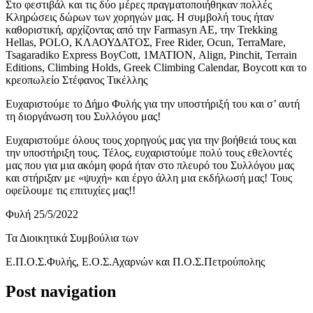
Στο φεστιβάλ και τις δύο μέρες πραγματοποιήθηκαν πολλές
Κληρώσεις δώρων των χορηγών μας. Η συμβολή τους ήταν
καθοριστική, αρχίζοντας από την Farmasyn AE, την Trekking
Hellas, POLO, ΚΛΑΟΥΔΑΤΟΣ, Free Rider, Ocun, TerraMare,
Tsagaradiko Express BoyCott, 1ΜΑΤΙΟΝ, Align, Pinchit, Terrain
Editions, Climbing Holds, Greek Climbing Calendar, Boycott και το
κρεοπωλείο Στέφανος Τικέλλης
Ευχαριστούμε το Δήμο Φυλής για την υποστήριξή του και σ’ αυτή
τη διοργάνωση του Συλλόγου μας!
Ευχαριστούμε όλους τους χορηγούς μας για την βοήθειά τους και
την υποστήριξη τους. Τέλος, ευχαριστούμε πολύ τους εθελοντές
μας που για μια ακόμη φορά ήταν στο πλευρό του Συλλόγου μας
και στήριξαν με «ψυχή» και έργο άλλη μια εκδήλωσή μας! Τους
οφείλουμε τις επιτυχίες μας!!
Φυλή 25/5/2022
Τα Διοικητικά Συμβούλια των
Ε.Π.Ο.Σ.Φυλής, Ε.Ο.Σ.Αχαρνών και Π.Ο.Σ.Πετρούπολης
Post navigation