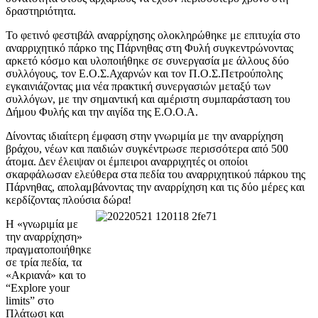
δραστηριότητα.
To φετινό φεστιβάλ αναρρίχησης ολοκληρώθηκε με επιτυχία στο
αναρριχητικό πάρκο της Πάρνηθας στη Φυλή συγκεντρώνοντας
αρκετό κόσμο και υλοποιήθηκε σε συνεργασία με άλλους δύο
συλλόγους, τον Ε.Ο.Σ.Αχαρνών και τον Π.Ο.Σ.Πετρούπολης
εγκαινιάζοντας μια νέα πρακτική συνεργασιών μεταξύ των
συλλόγων, με την σημαντική και αμέριστη συμπαράσταση του
Δήμου Φυλής και την αιγίδα της Ε.Ο.Ο.Α.
Δίνοντας ιδιαίτερη έμφαση στην γνωριμία με την αναρρίχηση
βράχου, νέων και παιδιών συγκέντρωσε περισσότερα από 500
άτομα. Δεν έλειψαν οι έμπειροι αναρριχητές οι οποίοι
σκαρφάλωσαν ελεύθερα στα πεδία του αναρριχητικού πάρκου της
Πάρνηθας, απολαμβάνοντας την αναρρίχηση και τις δύο μέρες και
κερδίζοντας πλούσια δώρα!
Η «γνωριμία με
την αναρρίχηση»
πραγματοποιήθηκε
σε τρία πεδία, τα
«Ακριανά» και το
“Explore your
limits” στο
Πλάτωσι και