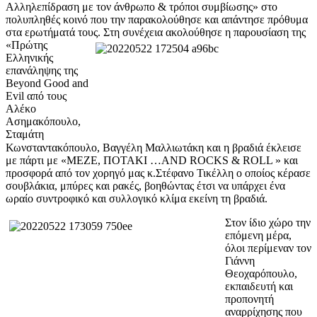
Αλληλεπίδραση με τον άνθρωπο & τρόποι συμβίωσης» στο
πολυπληθές κοινό που την παρακολούθησε και απάντησε πρόθυμα
στα ερωτήματά τους.
Στη συνέχεια ακολούθησε η παρουσίαση της
«Πρώτης
Ελληνικής
επανάληψης της
Beyond Good and
Evil από τους
Αλέκο
Ασημακόπουλο,
Σταμάτη
Κωνσταντακόπουλο, Βαγγέλη Μαλλιωτάκη και η βραδιά έκλεισε
με πάρτι με «MEZE, ΠΟΤΑΚΙ …AND ROCKS & ROLL » και
προσφορά από τον χορηγό μας κ.Στέφανο Τικέλλη ο οποίος κέρασε
σουβλάκια, μπύρες και ρακές, βοηθώντας έτσι να υπάρχει ένα
ωραίο συντροφικό και συλλογικό κλίμα εκείνη τη βραδιά.
Στον ίδιο χώρο την
επόμενη μέρα,
όλοι περίμεναν τον
Γιάννη
Θεοχαρόπουλο,
εκπαιδευτή και
προπονητή
αναρρίχησης που