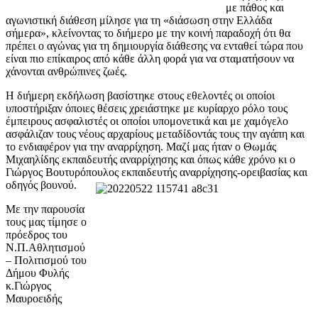
με πάθος και
αγωνιστική διάθεση μίλησε για τη «διάσωση στην Ελλάδα
σήμερα», κλείνοντας το διήμερο με την κοινή παραδοχή ότι θα
πρέπει ο αγώνας για τη δημιουργία διάθεσης να ενταθεί τώρα που
είναι πιο επίκαιρος από κάθε άλλη φορά για να σταματήσουν να
χάνονται ανθρώπινες ζωές.
Η διήμερη εκδήλωση βασίστηκε στους εθελοντές οι οποίοι
υποστήριξαν όποιες θέσεις χρειάστηκε με κυρίαρχο ρόλο τους
έμπειρους ασφαλιστές οι οποίοι υπομονετικά και με χαμόγελο
ασφάλιζαν τους νέους αρχαρίους μεταδίδοντάς τους την αγάπη και
το ενδιαφέρον για την αναρρίχηση. Μαζί μας ήταν ο Θωμάς
Μιχαηλίδης εκπαιδευτής αναρρίχησης και όπως κάθε χρόνο κι ο
Γιώργος Βουτυρόπουλος εκπαιδευτής αναρρίχησης-ορειβασίας και
οδηγός βουνού.
Με την παρουσία
τους μας τίμησε ο
πρόεδρος του
Ν.Π.Αθλητισμού
– Πολιτισμού του
Δήμου Φυλής
κ.Γιώργος
Μαυροειδής