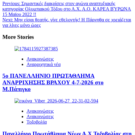
Previous:
Σημαντικές διακρίσεις στον αγώνα αναπτυξιακής
κατηγορίας Ολυμπιακού Τόξου στο Α.Χ. Α.Ο. ΚΑΡΕΑ ΒΎΡΩΝΑ
15 Μαϊου 2022 !!
Next:
Μην είσαι θεατής, γίνε εθελοντής! Η Πάρνηθα σε χρειάζεται
για λίγες μόνο ώρες
More Stories
Ανακοινώσεις
Αναρριχητικά νέα
5ο ΠΑΝΕΛΛΗΝΙΟ ΠΡΩΤΑΘΛΗΜΑ
ΑΝΑΡΡΙΧΗΣΗΣ ΒΡΑΧΟΥ 4-7-2026 στο
Μ.Πάπιγκο
Ανακοινώσεις
Ανακοινώσεις
Τοξοβολία
Πανελλήνιο Πρωτάθλημα Νέων Α.Χ Τοξοβολίας στη