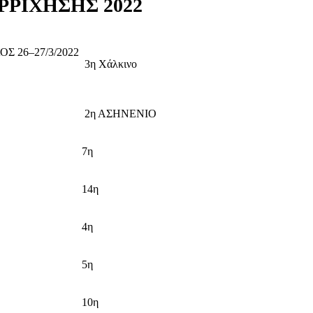
ΡΡΙΧΗΣΗΣ 2022
Σ 26–27/3/2022
3η Χάλκινο
2η ΑΣΗΝΕΝΙΟ
7η
14η
4η
5η
10η