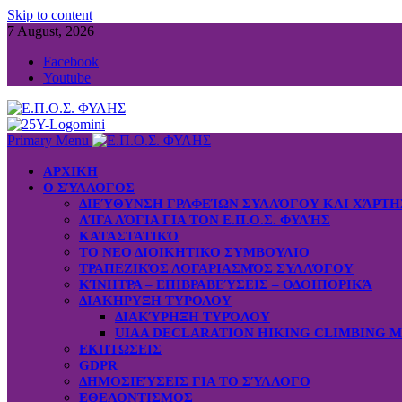
Skip to content
7 August, 2026
Facebook
Youtube
Primary Menu
ΑΡΧΙΚΗ
Ο ΣΎΛΛΟΓΟΣ
ΔΙΕΎΘΥΝΣΗ ΓΡΑΦΕΊΩΝ ΣΥΛΛΌΓΟΥ ΚΑΙ ΧΆΡΤ
ΛΊΓΑ ΛΌΓΙΑ ΓΙΑ ΤΟΝ Ε.Π.Ο.Σ. ΦΥΛΉΣ
ΚΑΤΑΣΤΑΤΙΚΌ
ΤΟ ΝΕΟ ΔΙΟΙΚΗΤΙΚΟ ΣΥΜΒΟΥΛΙΟ
ΤΡΑΠΕΖΙΚΌΣ ΛΟΓΑΡΙΑΣΜΌΣ ΣΥΛΛΌΓΟΥ
ΚΊΝΗΤΡΑ – ΕΠΙΒΡΑΒΕΎΣΕΙΣ – ΟΔΟΙΠΟΡΙΚΆ
ΔΙΑΚΗΡΥΞΗ ΤΥΡΟΛΟΥ
ΔΙΑΚΎΡΗΞΗ ΤΥΡΌΛΟΥ
UIAA DECLARATION HIKING CLIMBING 
ΕΚΠΤΩΣΕΙΣ
GDPR
ΔΗΜΟΣΙΕΎΣΕΙΣ ΓΙΑ ΤΟ ΣΎΛΛΟΓΟ
ΕΘΕΛΟΝΤΙΣΜΟΣ