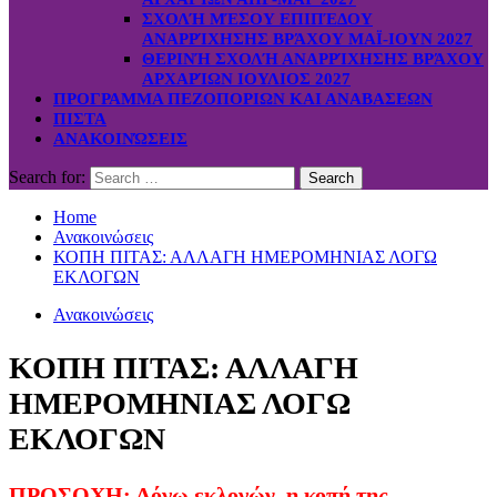
ΣΧΟΛΉ ΜΈΣΟΥ ΕΠΙΠΈΔΟΥ
ΑΝΑΡΡΊΧΗΣΗΣ ΒΡΆΧΟΥ ΜΑΪ-ΙΟΥΝ 2027
ΘΕΡΙΝΉ ΣΧΟΛΉ ΑΝΑΡΡΊΧΗΣΗΣ ΒΡΆΧΟΥ
ΑΡΧΑΡΊΩΝ ΙΟΥΛΙΟΣ 2027
ΠΡΟΓΡΑΜΜΑ ΠΕΖΟΠΟΡΙΩΝ ΚΑΙ ΑΝΑΒΑΣΕΩΝ
ΠΙΣΤΑ
ΑΝΑΚΟΙΝΏΣΕΙΣ
Search for:
Home
Ανακοινώσεις
ΚΟΠΗ ΠΙΤΑΣ: ΑΛΛΑΓΗ ΗΜΕΡΟΜΗΝΙΑΣ ΛΟΓΩ
ΕΚΛΟΓΩΝ
Ανακοινώσεις
ΚΟΠΗ ΠΙΤΑΣ: ΑΛΛΑΓΗ
ΗΜΕΡΟΜΗΝΙΑΣ ΛΟΓΩ
ΕΚΛΟΓΩΝ
ΠΡΟΣΟΧΗ: Λόγω εκλογών, η κοπή της