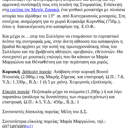
αρμονική συνύπαρξή τους στη λεκάνη της Στυμφαλίας. Επίσκεψη
στ
α ερείπια της Μονής Ζαρακά
, ένα γοτθικό μοναστήρι με πλούσια
ο
ιστορία που ιδρύθηκε το 13
αι. από Κιστερκιανούς μοναχούς. Στη
συνέχεια, αναχώρηση για το χωριό Κεφαλάρι Κορινθίας (750μ.),
όπου η διανυκτέρευση στο καταφύγιο της Ε.Ο.Φ..
Και μέχρι οι …σεφ του Συλλόγου να ετοιμάσουν το εορταστικό
δείπνο της συντροφιάς μας, στην άνετη αίθουσα του καταφυγίου η
βραδιά θα αρχίσει με την κοπή της πρωτοχρονιάτικης πίτας του
Συλλόγου και την βράβευση αθλητών, ορειβατών, εθελοντών. Θα
συνεχιστεί με μουσικές επιλογές που θα κάνουν οι Μαρία
Μαργιώλου και ΘένιαΦέτση για την περίσταση και χορός.
Κυριακή
:
Δύσκολη πορεία
:
Ανάβαση στην κορυφή Βουνό
Ντουσιάς (2.086μ.) της Μικρής Ζήρειας και επιστροφή. Ω.Π.: 7-8,
Υ.Δ.: 1.330μ., Β.Δ.: 1 (ή 5 με χιόνι). Χειμερινός εξοπλισμός .
Εύκολη πορεία
:
Πεζοπορία μέχρι τα ισώματα (1.200μ.) ή και λίγο
παραπάνω (ανάλογα τις δυνατότητες των συμμετεχόντων) και
επιστροφή. Ω.Π.: 4-5, Υ.Δ.: 450μ., Β.Δ.: 1
Συντονιστές δύσκολης πορείας: Μέλη του Δ.Σ.
Συντονίστρια εύκολης πορείας: Μαρία Μαργιώλου, τηλ.:
6973495689
[p1]