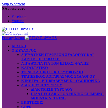
Skip to content
6 August, 2026
Facebook
Youtube
Primary Menu
ΑΡΧΙΚΗ
Ο ΣΎΛΛΟΓΟΣ
ΔΙΕΎΘΥΝΣΗ ΓΡΑΦΕΊΩΝ ΣΥΛΛΌΓΟΥ ΚΑΙ
ΧΆΡΤΗΣ ΠΡΌΣΒΑΣΗΣ
ΛΊΓΑ ΛΌΓΙΑ ΓΙΑ ΤΟΝ Ε.Π.Ο.Σ. ΦΥΛΉΣ
ΚΑΤΑΣΤΑΤΙΚΌ
ΤΟ ΝΕΟ ΔΙΟΙΚΗΤΙΚΟ ΣΥΜΒΟΥΛΙΟ
ΤΡΑΠΕΖΙΚΌΣ ΛΟΓΑΡΙΑΣΜΌΣ ΣΥΛΛΌΓΟΥ
ΚΊΝΗΤΡΑ – ΕΠΙΒΡΑΒΕΎΣΕΙΣ – ΟΔΟΙΠΟΡΙΚΆ
ΔΙΑΚΗΡΥΞΗ ΤΥΡΟΛΟΥ
ΔΙΑΚΎΡΗΞΗ ΤΥΡΌΛΟΥ
UIAA DECLARATION HIKING CLIMBING
MOUNTAINEERING
ΕΚΠΤΩΣΕΙΣ
GDPR