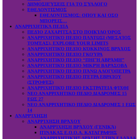
ΔΗΜΟΣΙΕΎΣΕΙΣ ΓΙΑ ΤΟ ΣΎΛΛΟΓΟ
ΕΘΕΛΟΝΤΙΣΜΟΣ
ΕΘΕΛΟΝΤΙΣΜΟΣ: OΠOY KAI ΟΣΟ
ΜΠΟΡΕΙΣ…
ΑΝΑΡΡΙΧΗΤΙΚΆ ΠΕΔΊΑ
ΠΕΔΊΟ ΖΑΧΑΡΙΤΣΑ ΣΤΟ ΠΟΙΚΊΛΟ ΌΡΟΣ
ΑΝΑΡΡΙΧΗΤΙΚΌ ΠΕΔΊΟ ΠΛΆΤΩΣΙ (ΜΕΣΑΊΟΣ
ΤΟΜΈΑΣ), EXPLORE YOUR LIMITS
ΑΝΑΡΡΙΧΗΤΙΚΌ ΠΕΔΊΟ ΚΌΚΚΙΝΟΣ ΒΡΆΧΟΣ
ΑΝΑΡΡΙΧΗΤΙΚΌ ΠΕΔΊΟ ΓΚΟΎΡΑ
ΑΝΑΡΡΙΧΗΤΙΚΌ ΠΕΔΊΟ “ΠΗΓΉ ΑΒΡΆΜΗ”
ΑΝΑΡΡΙΧΗΤΙΚΌ ΠΕΔΊΟ ΜΙΚΡΉ ΒΑΡΆΣΟΒΑ
ΑΝΑΡΡΙΧΗΤΙΚΌ ΠΕΔΊΟ ΠΆΝΩ ΑΛΟΓΌΠΕΤΡΑ
ΑΝΑΡΡΙΧΗΤΙΚΌ ΠΕΔΊΟ ΠΈΤΡΑ ΕΒΡΑΊΟΥ
(ΣΤΡΟΦΈΣ)
ΑΝΑΡΡΙΧΗΤΙΚΌ ΠΕΔΊΟ ΕΚΣΤΡΑΤΕΙΑ ΦΊΧΘΙ
ΝΕΟ ΑΝΑΡΡΙΧΗΤΙΚΟ ΠΕΔΙΟ ΔΙΑΔΡΟΜΕΣ 15
ΕΩΣ 27
ΝΕΟ ΑΝΑΡΡΙΧΗΤΙΚΟ ΠΕΔΙΟ ΔΙΑΔΡΟΜΕΣ 1 ΕΩΣ
14
ΑΝΑΡΡΊΧΗΣΗ
ΑΝΑΡΡΊΧΗΣΗ ΒΡΆΧΟΥ
ΑΝΑΡΡΊΧΗΣΗ ΒΡΆΧΟΥ (ΓΕΝΙΚΆ)
ΠΊΝΑΚΑΣ Ε.Ο.Ο.Α. ΚΑΤΑΓΡΑΦΉΣ
ΑΝΑΡΡΙΧΗΤΙΚΉΣ ΔΡΆΣΗΣ ΣΤΗΝ ΕΛΛΆΔΑ