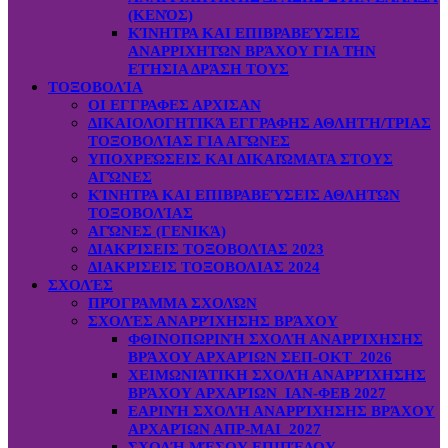
(ΚΕΝΌΣ)
ΚΊΝΗΤΡΑ ΚΑΙ ΕΠΙΒΡΑΒΕΎΣΕΙΣ
ΑΝΑΡΡΙΧΗΤΏΝ ΒΡΆΧΟΥ ΓΙΑ ΤΗΝ
ΕΤΉΣΙΑ ΔΡΆΣΗ ΤΟΥΣ
ΤΟΞΟΒΟΛΊΑ
ΟΙ ΕΓΓΡΑΦΕΣ ΑΡΧΙΣΑΝ
ΔΙΚΑΙΟΛΟΓΗΤΙΚΆ ΕΓΓΡΑΦΗΣ ΑΘΛΗΤΉ/ΤΡΙΑΣ
ΤΟΞΟΒΟΛΊΑΣ ΓΙΑ ΑΓΏΝΕΣ
ΥΠΟΧΡΕΏΣΕΙΣ ΚΑΙ ΔΙΚΑΙΏΜΑΤΑ ΣΤΟΥΣ
ΑΓΏΝΕΣ
ΚΊΝΗΤΡΑ ΚΑΙ ΕΠΙΒΡΑΒΕΎΣΕΙΣ ΑΘΛΗΤΏΝ
ΤΟΞΟΒΟΛΊΑΣ
ΑΓΏΝΕΣ (ΓΕΝΙΚΆ)
ΔΙΑΚΡΊΣΕΙΣ ΤΟΞΟΒΟΛΊΑΣ 2023
ΔΙΑΚΡΙΣΕΙΣ ΤΟΞΟΒΟΛΙΑΣ 2024
ΣΧΟΛΈΣ
ΠΡΌΓΡΑΜΜΑ ΣΧΟΛΏΝ
ΣΧΟΛΈΣ ΑΝΑΡΡΊΧΗΣΗΣ ΒΡΆΧΟΥ
ΦΘΙΝΟΠΩΡΙΝΉ ΣΧΟΛΉ ΑΝΑΡΡΊΧΗΣΗΣ
ΒΡΆΧΟΥ ΑΡΧΑΡΊΩΝ ΣΕΠ-ΟΚΤ 2026
ΧΕΙΜΩΝΙΆΤΙΚΗ ΣΧΟΛΉ ΑΝΑΡΡΊΧΗΣΗΣ
ΒΡΆΧΟΥ ΑΡΧΑΡΊΩΝ ΙΑΝ-ΦΕΒ 2027
ΕΑΡΙΝΉ ΣΧΟΛΉ ΑΝΑΡΡΊΧΗΣΗΣ ΒΡΆΧΟΥ
ΑΡΧΑΡΊΩΝ ΑΠΡ-ΜΑΙ 2027
ΣΧΟΛΉ ΜΈΣΟΥ ΕΠΙΠΈΔΟΥ