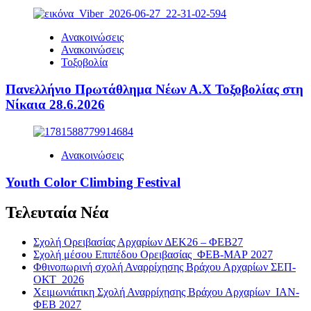
Ανακοινώσεις
Ανακοινώσεις
Τοξοβολία
Πανελλήνιο Πρωτάθλημα Νέων Α.Χ Τοξοβολίας στη
Νίκαια 28.6.2026
Ανακοινώσεις
Youth Color Climbing Festival
Τελευταία Νέα
Σχολή Ορειβασίας Αρχαρίων ΔΕΚ26 – ΦΕΒ27
Σχολή μέσου Επιπέδου Ορειβασίας ΦΕΒ-ΜΑΡ 2027
Φθινοπωρινή σχολή Αναρρίχησης Βράχου Αρχαρίων ΣΕΠ-
ΟΚΤ 2026
Χειμωνιάτικη Σχολή Αναρρίχησης Βράχου Αρχαρίων ΙΑΝ-
ΦΕΒ 2027