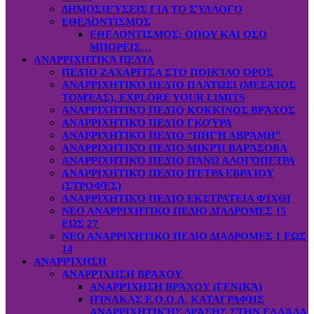
ΔΗΜΟΣΙΕΎΣΕΙΣ ΓΙΑ ΤΟ ΣΎΛΛΟΓΟ
ΕΘΕΛΟΝΤΙΣΜΟΣ
ΕΘΕΛΟΝΤΙΣΜΟΣ: OΠOY KAI ΟΣΟ
ΜΠΟΡΕΙΣ…
ΑΝΑΡΡΙΧΗΤΙΚΆ ΠΕΔΊΑ
ΠΕΔΊΟ ΖΑΧΑΡΙΤΣΑ ΣΤΟ ΠΟΙΚΊΛΟ ΌΡΟΣ
ΑΝΑΡΡΙΧΗΤΙΚΌ ΠΕΔΊΟ ΠΛΆΤΩΣΙ (ΜΕΣΑΊΟΣ
ΤΟΜΈΑΣ), EXPLORE YOUR LIMITS
ΑΝΑΡΡΙΧΗΤΙΚΌ ΠΕΔΊΟ ΚΌΚΚΙΝΟΣ ΒΡΆΧΟΣ
ΑΝΑΡΡΙΧΗΤΙΚΌ ΠΕΔΊΟ ΓΚΟΎΡΑ
ΑΝΑΡΡΙΧΗΤΙΚΌ ΠΕΔΊΟ “ΠΗΓΉ ΑΒΡΆΜΗ”
ΑΝΑΡΡΙΧΗΤΙΚΌ ΠΕΔΊΟ ΜΙΚΡΉ ΒΑΡΆΣΟΒΑ
ΑΝΑΡΡΙΧΗΤΙΚΌ ΠΕΔΊΟ ΠΆΝΩ ΑΛΟΓΌΠΕΤΡΑ
ΑΝΑΡΡΙΧΗΤΙΚΌ ΠΕΔΊΟ ΠΈΤΡΑ ΕΒΡΑΊΟΥ
(ΣΤΡΟΦΈΣ)
ΑΝΑΡΡΙΧΗΤΙΚΌ ΠΕΔΊΟ ΕΚΣΤΡΑΤΕΙΑ ΦΊΧΘΙ
ΝΕΟ ΑΝΑΡΡΙΧΗΤΙΚΟ ΠΕΔΙΟ ΔΙΑΔΡΟΜΕΣ 15
ΕΩΣ 27
ΝΕΟ ΑΝΑΡΡΙΧΗΤΙΚΟ ΠΕΔΙΟ ΔΙΑΔΡΟΜΕΣ 1 ΕΩΣ
14
ΑΝΑΡΡΊΧΗΣΗ
ΑΝΑΡΡΊΧΗΣΗ ΒΡΆΧΟΥ
ΑΝΑΡΡΊΧΗΣΗ ΒΡΆΧΟΥ (ΓΕΝΙΚΆ)
ΠΊΝΑΚΑΣ Ε.Ο.Ο.Α. ΚΑΤΑΓΡΑΦΉΣ
ΑΝΑΡΡΙΧΗΤΙΚΉΣ ΔΡΆΣΗΣ ΣΤΗΝ ΕΛΛΆΔΑ