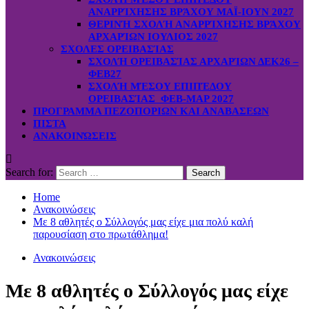
ΑΝΑΡΡΊΧΗΣΗΣ ΒΡΆΧΟΥ ΜΑΪ-ΙΟΥΝ 2027
ΘΕΡΙΝΉ ΣΧΟΛΉ ΑΝΑΡΡΊΧΗΣΗΣ ΒΡΆΧΟΥ
ΑΡΧΑΡΊΩΝ ΙΟΥΛΙΟΣ 2027
ΣΧΟΛΕΣ ΟΡΕΙΒΑΣΊΑΣ
ΣΧΟΛΉ ΟΡΕΙΒΑΣΊΑΣ ΑΡΧΑΡΊΩΝ ΔΕΚ26 –
ΦΕΒ27
ΣΧΟΛΉ ΜΈΣΟΥ ΕΠΙΠΈΔΟΥ
ΟΡΕΙΒΑΣΊΑΣ ΦΕΒ-ΜΑΡ 2027
ΠΡΟΓΡΑΜΜΑ ΠΕΖΟΠΟΡΙΩΝ ΚΑΙ ΑΝΑΒΑΣΕΩΝ
ΠΙΣΤΑ
ΑΝΑΚΟΙΝΏΣΕΙΣ
Search for:
Home
Ανακοινώσεις
Με 8 αθλητές ο Σύλλογός μας είχε μια πολύ καλή
παρουσίαση στο πρωτάθλημα!
Ανακοινώσεις
Με 8 αθλητές ο Σύλλογός μας είχε