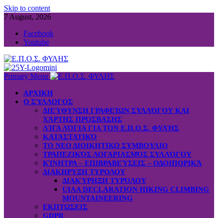
Skip to content
7 August, 2026
Facebook
Youtube
Primary Menu
ΑΡΧΙΚΗ
Ο ΣΎΛΛΟΓΟΣ
ΔΙΕΎΘΥΝΣΗ ΓΡΑΦΕΊΩΝ ΣΥΛΛΌΓΟΥ ΚΑΙ
ΧΆΡΤΗΣ ΠΡΌΣΒΑΣΗΣ
ΛΊΓΑ ΛΌΓΙΑ ΓΙΑ ΤΟΝ Ε.Π.Ο.Σ. ΦΥΛΉΣ
ΚΑΤΑΣΤΑΤΙΚΌ
ΤΟ ΝΕΟ ΔΙΟΙΚΗΤΙΚΟ ΣΥΜΒΟΥΛΙΟ
ΤΡΑΠΕΖΙΚΌΣ ΛΟΓΑΡΙΑΣΜΌΣ ΣΥΛΛΌΓΟΥ
ΚΊΝΗΤΡΑ – ΕΠΙΒΡΑΒΕΎΣΕΙΣ – ΟΔΟΙΠΟΡΙΚΆ
ΔΙΑΚΗΡΥΞΗ ΤΥΡΟΛΟΥ
ΔΙΑΚΎΡΗΞΗ ΤΥΡΌΛΟΥ
UIAA DECLARATION HIKING CLIMBING
MOUNTAINEERING
ΕΚΠΤΩΣΕΙΣ
GDPR