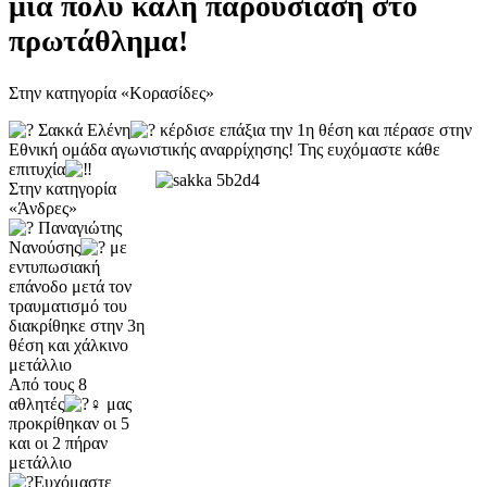
μια πολύ καλή παρουσίαση στο
πρωτάθλημα!
Στην
κατηγορία «Κορασίδες»
Σακκά Ελένη
κέρδισε επάξια την 1η θέση και πέρασε στην
Εθνική ομάδα αγωνιστικής αναρρίχησης! Της ευχόμαστε κάθε
επιτυχία
Στην κατηγορία
«Άνδρες»
Παναγιώτης
Νανούσης
με
εντυπωσιακή
επάνοδο μετά τον
τραυματισμό του
διακρίθηκε στην 3η
θέση και χάλκινο
μετάλλιο
Από τους 8
αθλητές
μας
προκρίθηκαν οι 5
και οι 2 πήραν
μετάλλιο
Ευχόμαστε