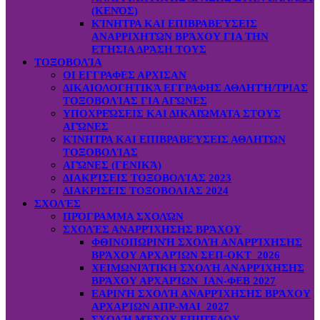
(ΚΕΝΌΣ)
ΚΊΝΗΤΡΑ ΚΑΙ ΕΠΙΒΡΑΒΕΎΣΕΙΣ
ΑΝΑΡΡΙΧΗΤΏΝ ΒΡΆΧΟΥ ΓΙΑ ΤΗΝ
ΕΤΉΣΙΑ ΔΡΆΣΗ ΤΟΥΣ
ΤΟΞΟΒΟΛΊΑ
ΟΙ ΕΓΓΡΑΦΕΣ ΑΡΧΙΣΑΝ
ΔΙΚΑΙΟΛΟΓΗΤΙΚΆ ΕΓΓΡΑΦΗΣ ΑΘΛΗΤΉ/ΤΡΙΑΣ
ΤΟΞΟΒΟΛΊΑΣ ΓΙΑ ΑΓΏΝΕΣ
ΥΠΟΧΡΕΏΣΕΙΣ ΚΑΙ ΔΙΚΑΙΏΜΑΤΑ ΣΤΟΥΣ
ΑΓΏΝΕΣ
ΚΊΝΗΤΡΑ ΚΑΙ ΕΠΙΒΡΑΒΕΎΣΕΙΣ ΑΘΛΗΤΏΝ
ΤΟΞΟΒΟΛΊΑΣ
ΑΓΏΝΕΣ (ΓΕΝΙΚΆ)
ΔΙΑΚΡΊΣΕΙΣ ΤΟΞΟΒΟΛΊΑΣ 2023
ΔΙΑΚΡΙΣΕΙΣ ΤΟΞΟΒΟΛΙΑΣ 2024
ΣΧΟΛΈΣ
ΠΡΌΓΡΑΜΜΑ ΣΧΟΛΏΝ
ΣΧΟΛΈΣ ΑΝΑΡΡΊΧΗΣΗΣ ΒΡΆΧΟΥ
ΦΘΙΝΟΠΩΡΙΝΉ ΣΧΟΛΉ ΑΝΑΡΡΊΧΗΣΗΣ
ΒΡΆΧΟΥ ΑΡΧΑΡΊΩΝ ΣΕΠ-ΟΚΤ 2026
ΧΕΙΜΩΝΙΆΤΙΚΗ ΣΧΟΛΉ ΑΝΑΡΡΊΧΗΣΗΣ
ΒΡΆΧΟΥ ΑΡΧΑΡΊΩΝ ΙΑΝ-ΦΕΒ 2027
ΕΑΡΙΝΉ ΣΧΟΛΉ ΑΝΑΡΡΊΧΗΣΗΣ ΒΡΆΧΟΥ
ΑΡΧΑΡΊΩΝ ΑΠΡ-ΜΑΙ 2027
ΣΧΟΛΉ ΜΈΣΟΥ ΕΠΙΠΈΔΟΥ