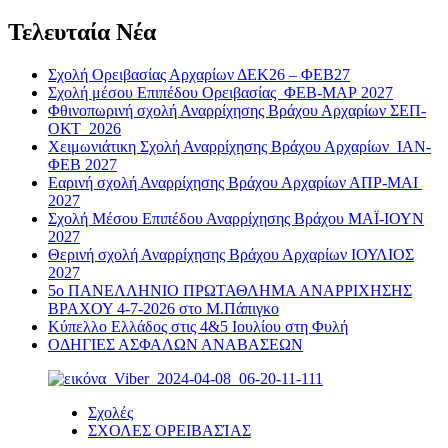
Τελευταία Νέα
Σχολή Ορειβασίας Αρχαρίων ΔΕΚ26 – ΦΕΒ27
Σχολή μέσου Επιπέδου Ορειβασίας ΦΕΒ-ΜΑΡ 2027
Φθινοπωρινή σχολή Αναρρίχησης Βράχου Αρχαρίων ΣΕΠ-
ΟΚΤ 2026
Χειμωνιάτικη Σχολή Αναρρίχησης Βράχου Αρχαρίων ΙΑΝ-
ΦΕΒ 2027
Εαρινή σχολή Αναρρίχησης Βράχου Αρχαρίων ΑΠΡ-ΜΑΙ
2027
Σχολή Μέσου Επιπέδου Αναρρίχησης Βράχου ΜΑΪ-ΙΟΥΝ
2027
Θερινή σχολή Αναρρίχησης Βράχου Αρχαρίων ΙΟΥΛΙΟΣ
2027
5ο ΠΑΝΕΛΛΗΝΙΟ ΠΡΩΤΑΘΛΗΜΑ ΑΝΑΡΡΙΧΗΣΗΣ
ΒΡΑΧΟΥ 4-7-2026 στο Μ.Πάπιγκο
Κύπελλο Ελλάδος στις 4&5 Ιουλίου στη Φυλή
ΟΔΗΓΙΕΣ ΑΣΦΑΛΩΝ ΑΝΑΒΑΣΕΩΝ
Σχολές
ΣΧΟΛΕΣ ΟΡΕΙΒΑΣΊΑΣ