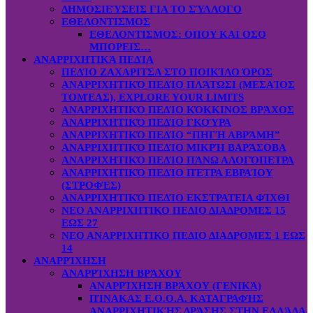
ΔΗΜΟΣΙΕΎΣΕΙΣ ΓΙΑ ΤΟ ΣΎΛΛΟΓΟ
ΕΘΕΛΟΝΤΙΣΜΟΣ
ΕΘΕΛΟΝΤΙΣΜΟΣ: OΠOY KAI ΟΣΟ
ΜΠΟΡΕΙΣ…
ΑΝΑΡΡΙΧΗΤΙΚΆ ΠΕΔΊΑ
ΠΕΔΊΟ ΖΑΧΑΡΙΤΣΑ ΣΤΟ ΠΟΙΚΊΛΟ ΌΡΟΣ
ΑΝΑΡΡΙΧΗΤΙΚΌ ΠΕΔΊΟ ΠΛΆΤΩΣΙ (ΜΕΣΑΊΟΣ
ΤΟΜΈΑΣ), EXPLORE YOUR LIMITS
ΑΝΑΡΡΙΧΗΤΙΚΌ ΠΕΔΊΟ ΚΌΚΚΙΝΟΣ ΒΡΆΧΟΣ
ΑΝΑΡΡΙΧΗΤΙΚΌ ΠΕΔΊΟ ΓΚΟΎΡΑ
ΑΝΑΡΡΙΧΗΤΙΚΌ ΠΕΔΊΟ “ΠΗΓΉ ΑΒΡΆΜΗ”
ΑΝΑΡΡΙΧΗΤΙΚΌ ΠΕΔΊΟ ΜΙΚΡΉ ΒΑΡΆΣΟΒΑ
ΑΝΑΡΡΙΧΗΤΙΚΌ ΠΕΔΊΟ ΠΆΝΩ ΑΛΟΓΌΠΕΤΡΑ
ΑΝΑΡΡΙΧΗΤΙΚΌ ΠΕΔΊΟ ΠΈΤΡΑ ΕΒΡΑΊΟΥ
(ΣΤΡΟΦΈΣ)
ΑΝΑΡΡΙΧΗΤΙΚΌ ΠΕΔΊΟ ΕΚΣΤΡΑΤΕΙΑ ΦΊΧΘΙ
ΝΕΟ ΑΝΑΡΡΙΧΗΤΙΚΟ ΠΕΔΙΟ ΔΙΑΔΡΟΜΕΣ 15
ΕΩΣ 27
ΝΕΟ ΑΝΑΡΡΙΧΗΤΙΚΟ ΠΕΔΙΟ ΔΙΑΔΡΟΜΕΣ 1 ΕΩΣ
14
ΑΝΑΡΡΊΧΗΣΗ
ΑΝΑΡΡΊΧΗΣΗ ΒΡΆΧΟΥ
ΑΝΑΡΡΊΧΗΣΗ ΒΡΆΧΟΥ (ΓΕΝΙΚΆ)
ΠΊΝΑΚΑΣ Ε.Ο.Ο.Α. ΚΑΤΑΓΡΑΦΉΣ
ΑΝΑΡΡΙΧΗΤΙΚΉΣ ΔΡΆΣΗΣ ΣΤΗΝ ΕΛΛΆΔΑ