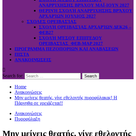
ΑΝΑΡΡΊΧΗΣΗΣ ΒΡΆΧΟΥ ΜΑΪ-ΙΟΥΝ 2027
ΘΕΡΙΝΉ ΣΧΟΛΉ ΑΝΑΡΡΊΧΗΣΗΣ ΒΡΆΧΟΥ
ΑΡΧΑΡΊΩΝ ΙΟΥΛΙΟΣ 2027
ΣΧΟΛΕΣ ΟΡΕΙΒΑΣΊΑΣ
ΣΧΟΛΉ ΟΡΕΙΒΑΣΊΑΣ ΑΡΧΑΡΊΩΝ ΔΕΚ26 –
ΦΕΒ27
ΣΧΟΛΉ ΜΈΣΟΥ ΕΠΙΠΈΔΟΥ
ΟΡΕΙΒΑΣΊΑΣ ΦΕΒ-ΜΑΡ 2027
ΠΡΟΓΡΑΜΜΑ ΠΕΖΟΠΟΡΙΩΝ ΚΑΙ ΑΝΑΒΑΣΕΩΝ
ΠΙΣΤΑ
ΑΝΑΚΟΙΝΏΣΕΙΣ
Search for:
Home
Ανακοινώσεις
Μην μείνεις θεατής, γίνε εθελοντής πυροφύλακας! Η
Πάρνηθα σε χρειάζεται!!
Ανακοινώσεις
Πυροφύλαξη
Μην μείνεις θεατής, γίνε εθελοντής