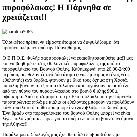
πυροφύλακας! Η Πάρνηθα σε
χρειάζεται!!
Όλοι φέτος πρέπει να είμαστε έτοιμοι να διαφυλάξουμε ότι
πράσινο απέμεινε από την Πάρνηθά μας.
Ο Ε.Π.Ο.Σ. Φυλής σας προσκαλεί να ευαισθητοποιηθείτε μαζί μας
και να βοηθήσετε στις εθελοντικές πυροφυλάξεις της από το
πυροφυλάκειο του Βουνού Φυλής. Καθημερινά, από 20.00-24:00
περίπου, οι εθελοντές ανά δύο άτομα (ένας έμπειρος κι ένας νέος
εθελοντής) ανά βάρδια, φτάνουν με δικό τους όχημα στη Χασιά,
παραλαμβάνουν το τζιπ του συλλόγου και πηγαίνουν με αυτό έξω
από τον πύργο του πυροφυλακείου στο βουνό Φυλής 900μ.
υψόμετρο. Από τη τζαμαρία του με θέα σ΄ολόκληρη την Πάρνηθα
παρατηρώντας απλά με κιάλια οι εθελοντές μπορούν να προλάβουν
κάθε απειλητική σπίθα που μπορεί να ξαναβλάψει το βουνό μας.
Ένα βράδυ στο πυροφυλάκειο του βουνού Φυλής μπορεί να είναι
λίγες πολύ χρήσιμες ώρες για ότι απέμεινε από το βουνό-πνεύμονα
της Αθήνας!!
Παράλληλα ο Σύλλογός μας έχει θεσπίσει επιβραβεύσεις με