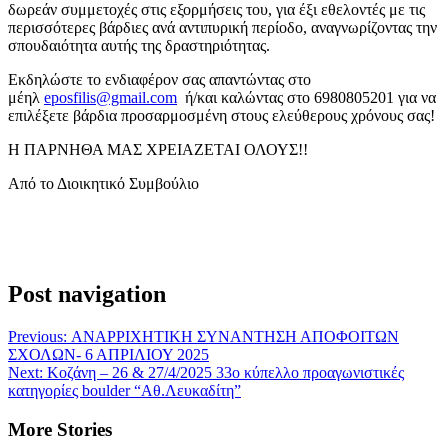
δωρεάν συμμετοχές στις εξορμήσεις του, για έξι εθελοντές με τις
περισσότερες βάρδιες ανά αντιπυρική περίοδο, αναγνωρίζοντας την
σπουδαιότητα αυτής της δραστηριότητας.
Εκδηλώστε το ενδιαφέρον σας απαντώντας στο
μέηλ
eposfilis@gmail.com
ή/και καλώντας στο 6980805201 για να
επιλέξετε βάρδια προσαρμοσμένη στους ελεύθερους χρόνους σας!
Η ΠΑΡΝΗΘΑ ΜΑΣ ΧΡΕΙΑΖΕΤΑΙ ΟΛΟΥΣ!!
Από το Διοικητικό Συμβούλιο
Post navigation
Previous:
ΑΝΑΡΡΙΧΗΤΙΚΗ ΣΥΝΑΝΤΗΣΗ ΑΠΟΦΟΙΤΩΝ
ΣΧΟΛΩΝ- 6 ΑΠΡΙΛΙΟΥ 2025
Next:
Κοζάνη – 26 & 27/4/2025 33ο κύπελλο προαγωνιστικές
κατηγορίες boulder “Αθ.Λευκαδίτη”
More Stories