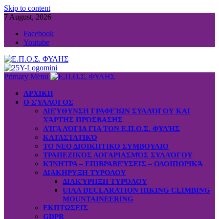
Skip to content
7 August, 2026
Facebook
Youtube
Primary Menu
ΑΡΧΙΚΗ
Ο ΣΎΛΛΟΓΟΣ
ΔΙΕΎΘΥΝΣΗ ΓΡΑΦΕΊΩΝ ΣΥΛΛΌΓΟΥ ΚΑΙ
ΧΆΡΤΗΣ ΠΡΌΣΒΑΣΗΣ
ΛΊΓΑ ΛΌΓΙΑ ΓΙΑ ΤΟΝ Ε.Π.Ο.Σ. ΦΥΛΉΣ
ΚΑΤΑΣΤΑΤΙΚΌ
ΤΟ ΝΕΟ ΔΙΟΙΚΗΤΙΚΟ ΣΥΜΒΟΥΛΙΟ
ΤΡΑΠΕΖΙΚΌΣ ΛΟΓΑΡΙΑΣΜΌΣ ΣΥΛΛΌΓΟΥ
ΚΊΝΗΤΡΑ – ΕΠΙΒΡΑΒΕΎΣΕΙΣ – ΟΔΟΙΠΟΡΙΚΆ
ΔΙΑΚΗΡΥΞΗ ΤΥΡΟΛΟΥ
ΔΙΑΚΎΡΗΞΗ ΤΥΡΌΛΟΥ
UIAA DECLARATION HIKING CLIMBING
MOUNTAINEERING
ΕΚΠΤΩΣΕΙΣ
GDPR