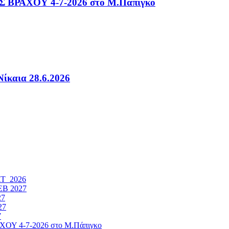
ΑΧΟΥ 4-7-2026 στο Μ.Πάπιγκο
ίκαια 28.6.2026
ΚΤ 2026
ΕΒ 2027
27
27
7
4-7-2026 στο Μ.Πάπιγκο