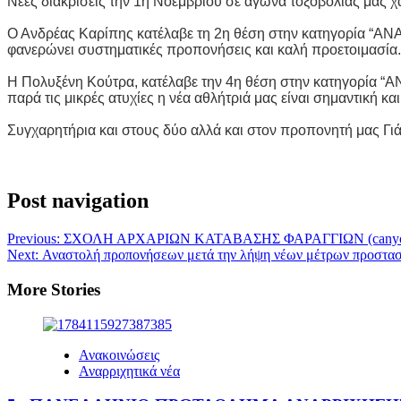
Νέες διακρίσεις την 1η Νοεμβρίου σε αγώνα τοξοβολίας μας χά
Ο Ανδρέας Καρίπης κατέλαβε τη 2η θέση στην κατηγορία “Α
φανερώνει συστηματικές προπονήσεις και καλή προετοιμασία.
Η Πολυξένη Κούτρα, κατέλαβε την 4η θέση στην κατηγορία
παρά τις μικρές ατυχίες η νέα αθλήτριά μας είναι σημαντική κ
Συγχαρητήρια και στους δύο αλλά και στον προπονητή μας Γι
Post navigation
Previous:
ΣΧΟΛΗ ΑΡΧΑΡΙΩΝ ΚΑΤΑΒΑΣΗΣ ΦΑΡΑΓΓΙΩΝ (canyonin
Next:
Αναστολή προπονήσεων μετά την λήψη νέων μέτρων προστασί
More Stories
Ανακοινώσεις
Αναρριχητικά νέα