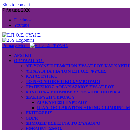
Skip to content
7 August, 2026
Facebook
Youtube
Primary Menu
ΑΡΧΙΚΗ
Ο ΣΎΛΛΟΓΟΣ
ΔΙΕΎΘΥΝΣΗ ΓΡΑΦΕΊΩΝ ΣΥΛΛΌΓΟΥ ΚΑΙ ΧΆΡΤ
ΛΊΓΑ ΛΌΓΙΑ ΓΙΑ ΤΟΝ Ε.Π.Ο.Σ. ΦΥΛΉΣ
ΚΑΤΑΣΤΑΤΙΚΌ
ΤΟ ΝΕΟ ΔΙΟΙΚΗΤΙΚΟ ΣΥΜΒΟΥΛΙΟ
ΤΡΑΠΕΖΙΚΌΣ ΛΟΓΑΡΙΑΣΜΌΣ ΣΥΛΛΌΓΟΥ
ΚΊΝΗΤΡΑ – ΕΠΙΒΡΑΒΕΎΣΕΙΣ – ΟΔΟΙΠΟΡΙΚΆ
ΔΙΑΚΗΡΥΞΗ ΤΥΡΟΛΟΥ
ΔΙΑΚΎΡΗΞΗ ΤΥΡΌΛΟΥ
UIAA DECLARATION HIKING CLIMBING 
ΕΚΠΤΩΣΕΙΣ
GDPR
ΔΗΜΟΣΙΕΎΣΕΙΣ ΓΙΑ ΤΟ ΣΎΛΛΟΓΟ
ΕΘΕΛΟΝΤΙΣΜΟΣ