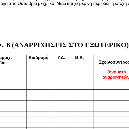
εποχή από Οκτώβριο μέχρι και Μάϊο και χειμερινή περίοδος η εποχή 
6 (ΑΝΑΡΡΙΧΗΣΕΙΣ ΣΤΟ ΕΞΩΤΕΡΙΚΟ)
αρριχ.
Διαδρομή
Υ.Δ.
Β.Δ.
Σχοινοσυντρο
δίο
(ονόματα
αναρριχητών