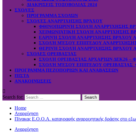
ΔΙΑΚΡΙΣΕΙΣ ΤΟΞΟΒΟΛΙΑΣ 2024
ΣΧΟΛΈΣ
ΠΡΌΓΡΑΜΜΑ ΣΧΟΛΏΝ
ΣΧΟΛΈΣ ΑΝΑΡΡΊΧΗΣΗΣ ΒΡΆΧΟΥ
ΦΘΙΝΟΠΩΡΙΝΉ ΣΧΟΛΉ ΑΝΑΡΡΊΧΗΣΗΣ ΒΡ
ΧΕΙΜΩΝΙΆΤΙΚΗ ΣΧΟΛΉ ΑΝΑΡΡΊΧΗΣΗΣ ΒΡ
ΕΑΡΙΝΉ ΣΧΟΛΉ ΑΝΑΡΡΊΧΗΣΗΣ ΒΡΆΧΟΥ Α
ΣΧΟΛΉ ΜΈΣΟΥ ΕΠΙΠΈΔΟΥ ΑΝΑΡΡΊΧΗΣΗΣ 
ΘΕΡΙΝΉ ΣΧΟΛΉ ΑΝΑΡΡΊΧΗΣΗΣ ΒΡΆΧΟΥ Α
ΣΧΟΛΕΣ ΟΡΕΙΒΑΣΊΑΣ
ΣΧΟΛΉ ΟΡΕΙΒΑΣΊΑΣ ΑΡΧΑΡΊΩΝ ΔΕΚ26 – 
ΣΧΟΛΉ ΜΈΣΟΥ ΕΠΙΠΈΔΟΥ ΟΡΕΙΒΑΣΊΑΣ Φ
ΠΡΟΓΡΑΜΜΑ ΠΕΖΟΠΟΡΙΩΝ ΚΑΙ ΑΝΑΒΑΣΕΩΝ
ΠΙΣΤΑ
ΑΝΑΚΟΙΝΏΣΕΙΣ
Search for:
Home
Αναρρίχηση
Πίνακας Ε.Ο.Ο.Α. καταγραφής αναρριχητικής δράσης στο εξωτ
Αναρρίχηση