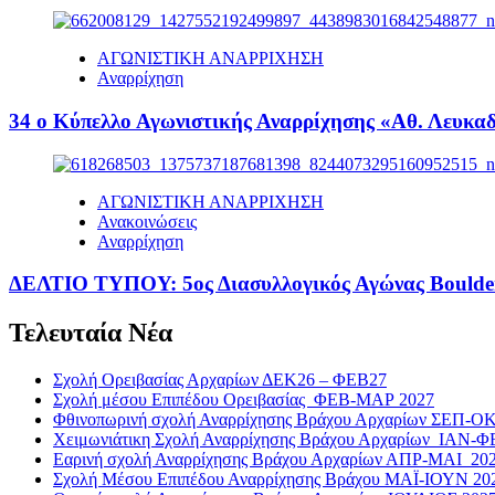
ΑΓΩΝΙΣΤΙΚΗ ΑΝΑΡΡΙΧΗΣΗ
Αναρρίχηση
34 ο Κύπελλο Αγωνιστικής Αναρρίχησης «Αθ. Λευκαδί
ΑΓΩΝΙΣΤΙΚΗ ΑΝΑΡΡΙΧΗΣΗ
Ανακοινώσεις
Αναρρίχηση
ΔΕΛΤΙΟ ΤΥΠΟΥ: 5ος Διασυλλογικός Αγώνας Boulde
Τελευταία Νέα
Σχολή Ορειβασίας Αρχαρίων ΔΕΚ26 – ΦΕΒ27
Σχολή μέσου Επιπέδου Ορειβασίας ΦΕΒ-ΜΑΡ 2027
Φθινοπωρινή σχολή Αναρρίχησης Βράχου Αρχαρίων ΣΕΠ-Ο
Χειμωνιάτικη Σχολή Αναρρίχησης Βράχου Αρχαρίων ΙΑΝ-Φ
Εαρινή σχολή Αναρρίχησης Βράχου Αρχαρίων ΑΠΡ-ΜΑΙ 20
Σχολή Μέσου Επιπέδου Αναρρίχησης Βράχου ΜΑΪ-ΙΟΥΝ 20