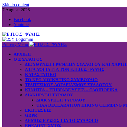
Skip to content
7 August, 2026
Facebook
Youtube
Primary Menu
ΑΡΧΙΚΗ
Ο ΣΎΛΛΟΓΟΣ
ΔΙΕΎΘΥΝΣΗ ΓΡΑΦΕΊΩΝ ΣΥΛΛΌΓΟΥ ΚΑΙ ΧΆΡΤ
ΛΊΓΑ ΛΌΓΙΑ ΓΙΑ ΤΟΝ Ε.Π.Ο.Σ. ΦΥΛΉΣ
ΚΑΤΑΣΤΑΤΙΚΌ
ΤΟ ΝΕΟ ΔΙΟΙΚΗΤΙΚΟ ΣΥΜΒΟΥΛΙΟ
ΤΡΑΠΕΖΙΚΌΣ ΛΟΓΑΡΙΑΣΜΌΣ ΣΥΛΛΌΓΟΥ
ΚΊΝΗΤΡΑ – ΕΠΙΒΡΑΒΕΎΣΕΙΣ – ΟΔΟΙΠΟΡΙΚΆ
ΔΙΑΚΗΡΥΞΗ ΤΥΡΟΛΟΥ
ΔΙΑΚΎΡΗΞΗ ΤΥΡΌΛΟΥ
UIAA DECLARATION HIKING CLIMBING 
ΕΚΠΤΩΣΕΙΣ
GDPR
ΔΗΜΟΣΙΕΎΣΕΙΣ ΓΙΑ ΤΟ ΣΎΛΛΟΓΟ
ΕΘΕΛΟΝΤΙΣΜΟΣ