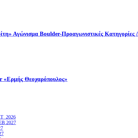
τη» Αγώνισμα Boulder-Προαγωνιστικές Κατηγορίες // 
r «Ερμής Θεοχαρόπουλος»
ΚΤ 2026
ΕΒ 2027
27
27