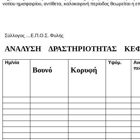
νοτίου ημισφαιρίου, αντίθετα, καλοκαιρινή περίοδος θεωρείται η 
Σύλλογος …Ε.Π.Ο.Σ. Φυλής
ΑΝΑΛΥΣΗ ΔΡΑΣΤΗΡΙΟΤΗΤΑΣ ΚΕΦ. 
Ημ/νία
Υψόμ.
Αν
πε
Βουνό
Κορυφή