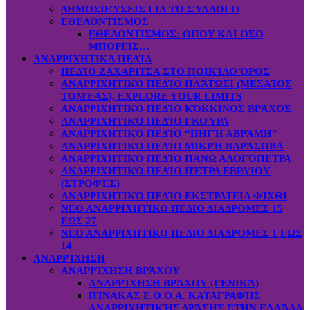
ΔΗΜΟΣΙΕΎΣΕΙΣ ΓΙΑ ΤΟ ΣΎΛΛΟΓΟ
ΕΘΕΛΟΝΤΙΣΜΟΣ
ΕΘΕΛΟΝΤΙΣΜΟΣ: OΠOY KAI ΟΣΟ
ΜΠΟΡΕΙΣ…
ΑΝΑΡΡΙΧΗΤΙΚΆ ΠΕΔΊΑ
ΠΕΔΊΟ ΖΑΧΑΡΙΤΣΑ ΣΤΟ ΠΟΙΚΊΛΟ ΌΡΟΣ
ΑΝΑΡΡΙΧΗΤΙΚΌ ΠΕΔΊΟ ΠΛΆΤΩΣΙ (ΜΕΣΑΊΟΣ
ΤΟΜΈΑΣ), EXPLORE YOUR LIMITS
ΑΝΑΡΡΙΧΗΤΙΚΌ ΠΕΔΊΟ ΚΌΚΚΙΝΟΣ ΒΡΆΧΟΣ
ΑΝΑΡΡΙΧΗΤΙΚΌ ΠΕΔΊΟ ΓΚΟΎΡΑ
ΑΝΑΡΡΙΧΗΤΙΚΌ ΠΕΔΊΟ “ΠΗΓΉ ΑΒΡΆΜΗ”
ΑΝΑΡΡΙΧΗΤΙΚΌ ΠΕΔΊΟ ΜΙΚΡΉ ΒΑΡΆΣΟΒΑ
ΑΝΑΡΡΙΧΗΤΙΚΌ ΠΕΔΊΟ ΠΆΝΩ ΑΛΟΓΌΠΕΤΡΑ
ΑΝΑΡΡΙΧΗΤΙΚΌ ΠΕΔΊΟ ΠΈΤΡΑ ΕΒΡΑΊΟΥ
(ΣΤΡΟΦΈΣ)
ΑΝΑΡΡΙΧΗΤΙΚΌ ΠΕΔΊΟ ΕΚΣΤΡΑΤΕΙΑ ΦΊΧΘΙ
ΝΕΟ ΑΝΑΡΡΙΧΗΤΙΚΟ ΠΕΔΙΟ ΔΙΑΔΡΟΜΕΣ 15
ΕΩΣ 27
ΝΕΟ ΑΝΑΡΡΙΧΗΤΙΚΟ ΠΕΔΙΟ ΔΙΑΔΡΟΜΕΣ 1 ΕΩΣ
14
ΑΝΑΡΡΊΧΗΣΗ
ΑΝΑΡΡΊΧΗΣΗ ΒΡΆΧΟΥ
ΑΝΑΡΡΊΧΗΣΗ ΒΡΆΧΟΥ (ΓΕΝΙΚΆ)
ΠΊΝΑΚΑΣ Ε.Ο.Ο.Α. ΚΑΤΑΓΡΑΦΉΣ
ΑΝΑΡΡΙΧΗΤΙΚΉΣ ΔΡΆΣΗΣ ΣΤΗΝ ΕΛΛΆΔΑ