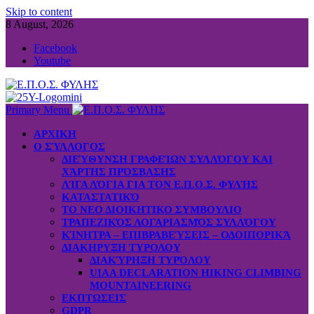
Skip to content
8 August, 2026
Facebook
Youtube
Primary Menu
ΑΡΧΙΚΗ
Ο ΣΎΛΛΟΓΟΣ
ΔΙΕΎΘΥΝΣΗ ΓΡΑΦΕΊΩΝ ΣΥΛΛΌΓΟΥ ΚΑΙ
ΧΆΡΤΗΣ ΠΡΌΣΒΑΣΗΣ
ΛΊΓΑ ΛΌΓΙΑ ΓΙΑ ΤΟΝ Ε.Π.Ο.Σ. ΦΥΛΉΣ
ΚΑΤΑΣΤΑΤΙΚΌ
ΤΟ ΝΕΟ ΔΙΟΙΚΗΤΙΚΟ ΣΥΜΒΟΥΛΙΟ
ΤΡΑΠΕΖΙΚΌΣ ΛΟΓΑΡΙΑΣΜΌΣ ΣΥΛΛΌΓΟΥ
ΚΊΝΗΤΡΑ – ΕΠΙΒΡΑΒΕΎΣΕΙΣ – ΟΔΟΙΠΟΡΙΚΆ
ΔΙΑΚΗΡΥΞΗ ΤΥΡΟΛΟΥ
ΔΙΑΚΎΡΗΞΗ ΤΥΡΌΛΟΥ
UIAA DECLARATION HIKING CLIMBING
MOUNTAINEERING
ΕΚΠΤΩΣΕΙΣ
GDPR