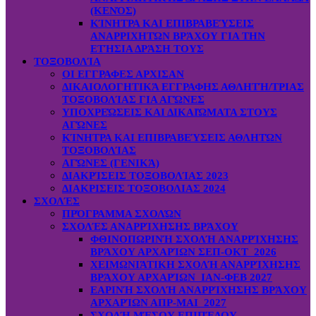
(ΚΕΝΌΣ)
ΚΊΝΗΤΡΑ ΚΑΙ ΕΠΙΒΡΑΒΕΎΣΕΙΣ
ΑΝΑΡΡΙΧΗΤΏΝ ΒΡΆΧΟΥ ΓΙΑ ΤΗΝ
ΕΤΉΣΙΑ ΔΡΆΣΗ ΤΟΥΣ
ΤΟΞΟΒΟΛΊΑ
ΟΙ ΕΓΓΡΑΦΕΣ ΑΡΧΙΣΑΝ
ΔΙΚΑΙΟΛΟΓΗΤΙΚΆ ΕΓΓΡΑΦΗΣ ΑΘΛΗΤΉ/ΤΡΙΑΣ
ΤΟΞΟΒΟΛΊΑΣ ΓΙΑ ΑΓΏΝΕΣ
ΥΠΟΧΡΕΏΣΕΙΣ ΚΑΙ ΔΙΚΑΙΏΜΑΤΑ ΣΤΟΥΣ
ΑΓΏΝΕΣ
ΚΊΝΗΤΡΑ ΚΑΙ ΕΠΙΒΡΑΒΕΎΣΕΙΣ ΑΘΛΗΤΏΝ
ΤΟΞΟΒΟΛΊΑΣ
ΑΓΏΝΕΣ (ΓΕΝΙΚΆ)
ΔΙΑΚΡΊΣΕΙΣ ΤΟΞΟΒΟΛΊΑΣ 2023
ΔΙΑΚΡΙΣΕΙΣ ΤΟΞΟΒΟΛΙΑΣ 2024
ΣΧΟΛΈΣ
ΠΡΌΓΡΑΜΜΑ ΣΧΟΛΏΝ
ΣΧΟΛΈΣ ΑΝΑΡΡΊΧΗΣΗΣ ΒΡΆΧΟΥ
ΦΘΙΝΟΠΩΡΙΝΉ ΣΧΟΛΉ ΑΝΑΡΡΊΧΗΣΗΣ
ΒΡΆΧΟΥ ΑΡΧΑΡΊΩΝ ΣΕΠ-ΟΚΤ 2026
ΧΕΙΜΩΝΙΆΤΙΚΗ ΣΧΟΛΉ ΑΝΑΡΡΊΧΗΣΗΣ
ΒΡΆΧΟΥ ΑΡΧΑΡΊΩΝ ΙΑΝ-ΦΕΒ 2027
ΕΑΡΙΝΉ ΣΧΟΛΉ ΑΝΑΡΡΊΧΗΣΗΣ ΒΡΆΧΟΥ
ΑΡΧΑΡΊΩΝ ΑΠΡ-ΜΑΙ 2027
ΣΧΟΛΉ ΜΈΣΟΥ ΕΠΙΠΈΔΟΥ