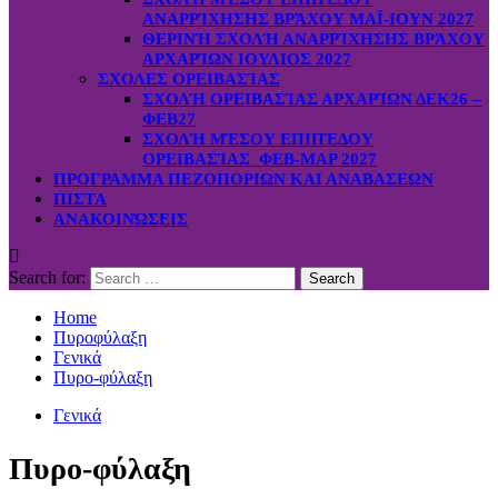
ΑΝΑΡΡΊΧΗΣΗΣ ΒΡΆΧΟΥ ΜΑΪ-ΙΟΥΝ 2027
ΘΕΡΙΝΉ ΣΧΟΛΉ ΑΝΑΡΡΊΧΗΣΗΣ ΒΡΆΧΟΥ
ΑΡΧΑΡΊΩΝ ΙΟΥΛΙΟΣ 2027
ΣΧΟΛΕΣ ΟΡΕΙΒΑΣΊΑΣ
ΣΧΟΛΉ ΟΡΕΙΒΑΣΊΑΣ ΑΡΧΑΡΊΩΝ ΔΕΚ26 –
ΦΕΒ27
ΣΧΟΛΉ ΜΈΣΟΥ ΕΠΙΠΈΔΟΥ
ΟΡΕΙΒΑΣΊΑΣ ΦΕΒ-ΜΑΡ 2027
ΠΡΟΓΡΑΜΜΑ ΠΕΖΟΠΟΡΙΩΝ ΚΑΙ ΑΝΑΒΑΣΕΩΝ
ΠΙΣΤΑ
ΑΝΑΚΟΙΝΏΣΕΙΣ
Search for:
Home
Πυροφύλαξη
Γενικά
Πυρο-φύλαξη
Γενικά
Πυρο-φύλαξη