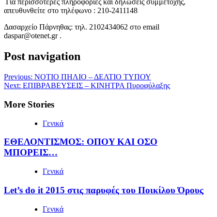
Για περισσότερες πληροφορίες και δηλώσεις συμμετοχής,
απευθυνθείτε στο τηλέφωνο : 210-2411148
Δασαρχείο Πάρνηθας: τηλ. 2102434062 στο email
daspar@otenet.gr .
Post navigation
Previous:
ΝΟΤΙΟ ΠΗΛΙΟ – ΔΕΛΤΙΟ ΤΥΠΟΥ
Next:
ΕΠΙΒΡΑΒΕΥΣΕΙΣ – ΚΙΝΗΤΡΑ Πυροφύλαξης
More Stories
Γενικά
ΕΘΕΛΟΝΤΙΣΜΟΣ: OΠOY KAI ΟΣΟ
ΜΠΟΡΕΙΣ…
Γενικά
Let’s do it 2015 στις παρυφές του Ποικίλου Όρους
Γενικά