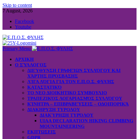
Skip to content
7 August, 2026
Facebook
Youtube
Primary Menu
ΑΡΧΙΚΗ
Ο ΣΎΛΛΟΓΟΣ
ΔΙΕΎΘΥΝΣΗ ΓΡΑΦΕΊΩΝ ΣΥΛΛΌΓΟΥ ΚΑΙ
ΧΆΡΤΗΣ ΠΡΌΣΒΑΣΗΣ
ΛΊΓΑ ΛΌΓΙΑ ΓΙΑ ΤΟΝ Ε.Π.Ο.Σ. ΦΥΛΉΣ
ΚΑΤΑΣΤΑΤΙΚΌ
ΤΟ ΝΕΟ ΔΙΟΙΚΗΤΙΚΟ ΣΥΜΒΟΥΛΙΟ
ΤΡΑΠΕΖΙΚΌΣ ΛΟΓΑΡΙΑΣΜΌΣ ΣΥΛΛΌΓΟΥ
ΚΊΝΗΤΡΑ – ΕΠΙΒΡΑΒΕΎΣΕΙΣ – ΟΔΟΙΠΟΡΙΚΆ
ΔΙΑΚΗΡΥΞΗ ΤΥΡΟΛΟΥ
ΔΙΑΚΎΡΗΞΗ ΤΥΡΌΛΟΥ
UIAA DECLARATION HIKING CLIMBING
MOUNTAINEERING
ΕΚΠΤΩΣΕΙΣ
GDPR