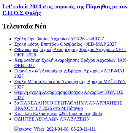
Let’ s do it 2014 στις παρυφές της Πάρνηθας με τον
Ε.Π.Ο.Σ.Φυλής
Τελευταία Νέα
Σχολή Ορειβασίας Αρχαρίων ΔΕΚ26 – ΦΕΒ27
Σχολή μέσου Επιπέδου Ορειβασίας ΦΕΒ-ΜΑΡ 2027
Φθινοπωρινή σχολή Αναρρίχησης Βράχου Αρχαρίων ΣΕΠ-
ΟΚΤ 2026
Χειμωνιάτικη Σχολή Αναρρίχησης Βράχου Αρχαρίων ΙΑΝ-
ΦΕΒ 2027
Εαρινή σχολή Αναρρίχησης Βράχου Αρχαρίων ΑΠΡ-ΜΑΙ
2027
Σχολή Μέσου Επιπέδου Αναρρίχησης Βράχου ΜΑΪ-ΙΟΥΝ
2027
Θερινή σχολή Αναρρίχησης Βράχου Αρχαρίων ΙΟΥΛΙΟΣ
2027
5ο ΠΑΝΕΛΛΗΝΙΟ ΠΡΩΤΑΘΛΗΜΑ ΑΝΑΡΡΙΧΗΣΗΣ
ΒΡΑΧΟΥ 4-7-2026 στο Μ.Πάπιγκο
Κύπελλο Ελλάδος στις 4&5 Ιουλίου στη Φυλή
ΟΔΗΓΙΕΣ ΑΣΦΑΛΩΝ ΑΝΑΒΑΣΕΩΝ