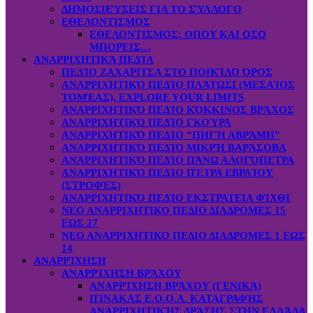
ΔΗΜΟΣΙΕΎΣΕΙΣ ΓΙΑ ΤΟ ΣΎΛΛΟΓΟ
ΕΘΕΛΟΝΤΙΣΜΟΣ
ΕΘΕΛΟΝΤΙΣΜΟΣ: OΠOY KAI ΟΣΟ
ΜΠΟΡΕΙΣ…
ΑΝΑΡΡΙΧΗΤΙΚΆ ΠΕΔΊΑ
ΠΕΔΊΟ ΖΑΧΑΡΙΤΣΑ ΣΤΟ ΠΟΙΚΊΛΟ ΌΡΟΣ
ΑΝΑΡΡΙΧΗΤΙΚΌ ΠΕΔΊΟ ΠΛΆΤΩΣΙ (ΜΕΣΑΊΟΣ
ΤΟΜΈΑΣ), EXPLORE YOUR LIMITS
ΑΝΑΡΡΙΧΗΤΙΚΌ ΠΕΔΊΟ ΚΌΚΚΙΝΟΣ ΒΡΆΧΟΣ
ΑΝΑΡΡΙΧΗΤΙΚΌ ΠΕΔΊΟ ΓΚΟΎΡΑ
ΑΝΑΡΡΙΧΗΤΙΚΌ ΠΕΔΊΟ “ΠΗΓΉ ΑΒΡΆΜΗ”
ΑΝΑΡΡΙΧΗΤΙΚΌ ΠΕΔΊΟ ΜΙΚΡΉ ΒΑΡΆΣΟΒΑ
ΑΝΑΡΡΙΧΗΤΙΚΌ ΠΕΔΊΟ ΠΆΝΩ ΑΛΟΓΌΠΕΤΡΑ
ΑΝΑΡΡΙΧΗΤΙΚΌ ΠΕΔΊΟ ΠΈΤΡΑ ΕΒΡΑΊΟΥ
(ΣΤΡΟΦΈΣ)
ΑΝΑΡΡΙΧΗΤΙΚΌ ΠΕΔΊΟ ΕΚΣΤΡΑΤΕΙΑ ΦΊΧΘΙ
ΝΕΟ ΑΝΑΡΡΙΧΗΤΙΚΟ ΠΕΔΙΟ ΔΙΑΔΡΟΜΕΣ 15
ΕΩΣ 27
ΝΕΟ ΑΝΑΡΡΙΧΗΤΙΚΟ ΠΕΔΙΟ ΔΙΑΔΡΟΜΕΣ 1 ΕΩΣ
14
ΑΝΑΡΡΊΧΗΣΗ
ΑΝΑΡΡΊΧΗΣΗ ΒΡΆΧΟΥ
ΑΝΑΡΡΊΧΗΣΗ ΒΡΆΧΟΥ (ΓΕΝΙΚΆ)
ΠΊΝΑΚΑΣ Ε.Ο.Ο.Α. ΚΑΤΑΓΡΑΦΉΣ
ΑΝΑΡΡΙΧΗΤΙΚΉΣ ΔΡΆΣΗΣ ΣΤΗΝ ΕΛΛΆΔΑ