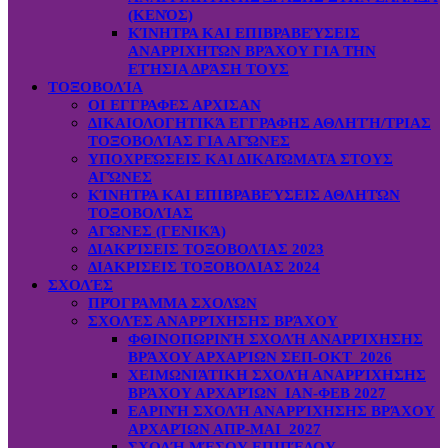
(ΚΕΝΌΣ)
ΚΊΝΗΤΡΑ ΚΑΙ ΕΠΙΒΡΑΒΕΎΣΕΙΣ
ΑΝΑΡΡΙΧΗΤΏΝ ΒΡΆΧΟΥ ΓΙΑ ΤΗΝ
ΕΤΉΣΙΑ ΔΡΆΣΗ ΤΟΥΣ
ΤΟΞΟΒΟΛΊΑ
ΟΙ ΕΓΓΡΑΦΕΣ ΑΡΧΙΣΑΝ
ΔΙΚΑΙΟΛΟΓΗΤΙΚΆ ΕΓΓΡΑΦΗΣ ΑΘΛΗΤΉ/ΤΡΙΑΣ
ΤΟΞΟΒΟΛΊΑΣ ΓΙΑ ΑΓΏΝΕΣ
ΥΠΟΧΡΕΏΣΕΙΣ ΚΑΙ ΔΙΚΑΙΏΜΑΤΑ ΣΤΟΥΣ
ΑΓΏΝΕΣ
ΚΊΝΗΤΡΑ ΚΑΙ ΕΠΙΒΡΑΒΕΎΣΕΙΣ ΑΘΛΗΤΏΝ
ΤΟΞΟΒΟΛΊΑΣ
ΑΓΏΝΕΣ (ΓΕΝΙΚΆ)
ΔΙΑΚΡΊΣΕΙΣ ΤΟΞΟΒΟΛΊΑΣ 2023
ΔΙΑΚΡΙΣΕΙΣ ΤΟΞΟΒΟΛΙΑΣ 2024
ΣΧΟΛΈΣ
ΠΡΌΓΡΑΜΜΑ ΣΧΟΛΏΝ
ΣΧΟΛΈΣ ΑΝΑΡΡΊΧΗΣΗΣ ΒΡΆΧΟΥ
ΦΘΙΝΟΠΩΡΙΝΉ ΣΧΟΛΉ ΑΝΑΡΡΊΧΗΣΗΣ
ΒΡΆΧΟΥ ΑΡΧΑΡΊΩΝ ΣΕΠ-ΟΚΤ 2026
ΧΕΙΜΩΝΙΆΤΙΚΗ ΣΧΟΛΉ ΑΝΑΡΡΊΧΗΣΗΣ
ΒΡΆΧΟΥ ΑΡΧΑΡΊΩΝ ΙΑΝ-ΦΕΒ 2027
ΕΑΡΙΝΉ ΣΧΟΛΉ ΑΝΑΡΡΊΧΗΣΗΣ ΒΡΆΧΟΥ
ΑΡΧΑΡΊΩΝ ΑΠΡ-ΜΑΙ 2027
ΣΧΟΛΉ ΜΈΣΟΥ ΕΠΙΠΈΔΟΥ