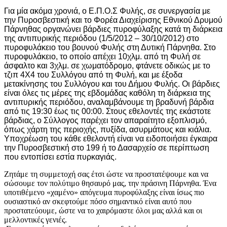
Για μία ακόμα χρονιά, ο Ε.Π.Ο.Σ Φυλής, σε συνεργασία με
την Πυροσβεστική και το Φορέα Διαχείρισης Εθνικού Δρυμού
Πάρνηθας οργανώνει βάρδιες πυροφύλαξης κατά τη διάρκεια
της αντιπυρικής περιόδου (1/5/2012 – 30/10/2012) στο
πυροφυλάκειο του βουνού Φυλής στη Δυτική Πάρνηθα. Στο
πυροφυλάκειο, το οποίο απέχει 10χλμ. από τη Φυλή σε
άσφαλτο και 3χλμ. σε χωματόδρομο, φτάνετε οδικώς με το
τζιπ 4Χ4 του Συλλόγου από τη Φυλή, και με έξοδα
μετακίνησης του Συλλόγου και του Δήμου Φυλής. Οι βάρδιες
είναι όλες τις μέρες της εβδομάδας καθόλη τη διάρκεια της
αντιπυρικής περιόδου, αναλαμβάνουμε τη βραδυνή βάρδια
από τις 19:30 έως τις 00:00. Στους εθελοντές της εκάστοτε
βάρδιας, ο Σύλλογος παρέχει τον απαραίτητο εξοπλισμό,
όπως χάρτη της περιοχής, πυξίδα, ασυρμάτους και κιάλια.
Υποχρέωση του κάθε εθελοντή είναι να ειδοποιήσει έγκαιρα
την Πυροσβεστική στο 199 ή το Δασαρχείο σε περίπτωση
που εντοπίσει εστία πυρκαγιάς.
Ζητάμε τη συμμετοχή σας έτσι ώστε να προστατέψουμε και να
σώσουμε τον πολύτιμο θησαυρό μας, την πράσινη Πάρνηθα. Ένα
υποτιθέμενο «χαμένο» απόγευμα πυροφύλαξης είναι ίσως πιο
ουσιαστικό αν σκεφτούμε πόσο σημαντικό είναι αυτό που
προστατεύουμε, ώστε να το χαιρόμαστε όλοι μας αλλά και οι
μελλοντικές γενιές.