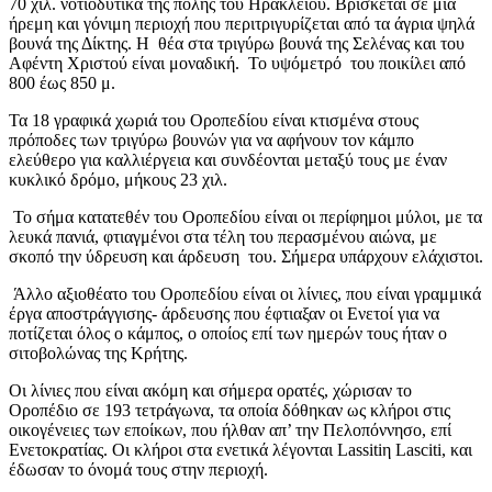
70 χιλ. νοτιοδυτικά της πόλης του Ηρακλείου. Βρίσκεται σε μια
ήρεμη και γόνιμη περιοχή που περιτριγυρίζεται από τα άγρια ψηλά
βουνά της Δίκτης. Η θέα στα τριγύρω βουνά της Σελένας και του
Αφέντη Χριστού είναι μοναδική. Το υψόμετρό του ποικίλει από
800 έως 850 μ.
Τα 18 γραφικά χωριά του Οροπεδίου είναι κτισμένα στους
πρόποδες των τριγύρω βουνών για να αφήνουν τον κάμπο
ελεύθερο για καλλιέργεια και συνδέονται μεταξύ τους με έναν
κυκλικό δρόμο, μήκους 23 χιλ.
Το σήμα κατατεθέν του Οροπεδίου είναι οι περίφημοι μύλοι, με τα
λευκά πανιά, φτιαγμένοι στα τέλη του περασμένου αιώνα, με
σκοπό την ύδρευση και άρδευση του. Σήμερα υπάρχουν ελάχιστοι.
Άλλο αξιοθέατο του Οροπεδίου είναι οι λίνιες, που είναι γραμμικά
έργα αποστράγγισης- άρδευσης που έφτιαξαν οι Ενετοί για να
ποτίζεται όλος ο κάμπος, ο οποίος επί των ημερών τους ήταν ο
σιτοβολώνας της Κρήτης.
Οι λίνιες που είναι ακόμη και σήμερα ορατές, χώρισαν το
Οροπέδιο σε 193 τετράγωνα, τα οποία δόθηκαν ως κλήροι στις
οικογένειες των εποίκων, που ήλθαν απ’ την Πελοπόννησο, επί
Ενετοκρατίας. Οι κλήροι στα ενετικά λέγονται Lassitiη Lasciti, και
έδωσαν το όνομά τους στην περιοχή.