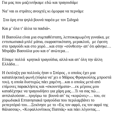
Για μας που μαζευτήκαμε εδώ και τραγουδάμε
Να’ ναι οι στράτες ανοιχτές κι όμορφα να περνάμε
Στα όρη στα ψηλά βουνά παρέα με τον Σιδηρά
Και μ’ όλα τ’ άλλα τα παιδιά».
Η Βασούλα είναι μια συμπαθέστατη, λεπτοκαμωμένη γυναίκα, με
εντυπωσιακά μπλέ μάτια, εκφραστικότατη, μερακλού, με έφεση
στο τραγούδι και στο χορό…και στην «σύνθεση» απ’ ότι φάνηκε…
Μπράβο Βασούλα μου και σ’ ανώτερα…
Είπαμε πολλά κρητικά τραγούδια, αλλά και απ’ όλη την άλλη
Ελλάδα…
Η έκπληξη για πολλούς ήταν ο Σπύρος , ο οποίος έχει μια
καταπληκτική φωνή (τύφλα να’ χει ο Μάριος Φραγκούλης μπροστά
του), η οποία δυστυχώς πάει χαμένη…και ο οποίος μετά από
επίμονες παρακλήσεις και «σκουντήματα»…εκ μέρους μου
καταδέχτηκε να τραγουδήσει για χάρη μας…Τι να σας πώ…
αντιλαλούσαν…τριγύρω τα βουνά απ’ τις «κορώνες»… του, σε
χορωδιακά Επτανησιακά τραγούδια που περιλαμβάνει το
ρεπερτόριό του…Ξεκίνησε με το «Εις τον αφρό, εις τον αφρό της
θάλασσας», «Κεφαλλονίτικος Παππάς» και πάει λέγοντας…