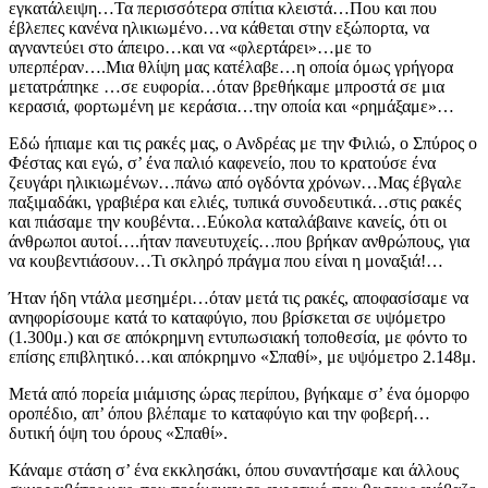
εγκατάλειψη…Τα περισσότερα σπίτια κλειστά…Που και που
έβλεπες κανένα ηλικιωμένο…να κάθεται στην εξώπορτα, να
αγναντεύει στο άπειρο…και να «φλερτάρει»…με το
υπερπέραν….Μια θλίψη μας κατέλαβε…η οποία όμως γρήγορα
μετατράπηκε …σε ευφορία…όταν βρεθήκαμε μπροστά σε μια
κερασιά, φορτωμένη με κεράσια…την οποία και «ρημάξαμε»…
Εδώ ήπιαμε και τις ρακές μας, ο Ανδρέας με την Φιλιώ, ο Σπύρος ο
Φέστας και εγώ, σ’ ένα παλιό καφενείο, που το κρατούσε ένα
ζευγάρι ηλικιωμένων…πάνω από ογδόντα χρόνων…Μας έβγαλε
παξιμαδάκι, γραβιέρα και ελιές, τυπικά συνοδευτικά…στις ρακές
και πιάσαμε την κουβέντα…Εύκολα καταλάβαινε κανείς, ότι οι
άνθρωποι αυτοί….ήταν πανευτυχείς…που βρήκαν ανθρώπους, για
να κουβεντιάσουν…Τι σκληρό πράγμα που είναι η μοναξιά!…
Ήταν ήδη ντάλα μεσημέρι…όταν μετά τις ρακές, αποφασίσαμε να
ανηφορίσουμε κατά το καταφύγιο, που βρίσκεται σε υψόμετρο
(1.300μ.) και σε απόκρημνη εντυπωσιακή τοποθεσία, με φόντο το
επίσης επιβλητικό…και απόκρημνο «Σπαθί», με υψόμετρο 2.148μ.
Μετά από πορεία μιάμισης ώρας περίπου, βγήκαμε σ’ ένα όμορφο
οροπέδιο, απ’ όπου βλέπαμε το καταφύγιο και την φοβερή…
δυτική όψη του όρους «Σπαθί».
Κάναμε στάση σ’ ένα εκκλησάκι, όπου συναντήσαμε και άλλους