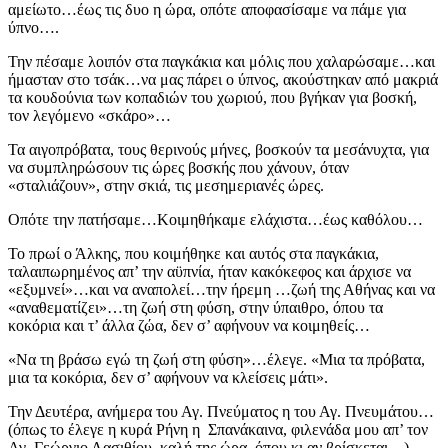
αμείωτο…έως τις δυο η ώρα, οπότε αποφασίσαμε να πάμε για
ύπνο….
Την πέσαμε λοιπόν στα παγκάκια και μόλις που χαλαρώσαμε…και
ήμασταν στο τσάκ…να μας πάρει ο ύπνος, ακούστηκαν από μακριά
τα κουδούνια των κοπαδιών του χωριού, που βγήκαν για βοσκή,
τον λεγόμενο «σκάρο»…
Τα αιγοπρόβατα, τους θερινούς μήνες, βοσκούν τα μεσάνυχτα, για
να συμπληρώσουν τις ώρες βοσκής που χάνουν, όταν
«σταλιάζουν», στην σκιά, τις μεσημεριανές ώρες.
Οπότε την πατήσαμε…Κοιμηθήκαμε ελάχιστα…έως καθόλου…
Το πρωί ο Άλκης, που κοιμήθηκε και αυτός στα παγκάκια,
ταλαιπωρημένος απ’ την αϋπνία, ήταν κακόκεφος και άρχισε να
«εξυμνεί»…και να αναπολεί…την ήρεμη …ζωή της Αθήνας και να
«αναθεματίζει»…τη ζωή στη φύση, στην ύπαιθρο, όπου τα
κοκόρια και τ’ άλλα ζώα, δεν σ’ αφήνουν να κοιμηθείς…
«Να τη βράσω εγώ τη ζωή στη φύση»…έλεγε. «Μια τα πρόβατα,
μια τα κοκόρια, δεν σ’ αφήνουν να κλείσεις μάτι».
Την Δευτέρα, ανήμερα του Αγ. Πνεύματος η του Αγ. Πνευμάτου…
(όπως το έλεγε η κυρά Ρήνη η Σπανάκαινα, φιλενάδα μου απ’ τον
Αγ. Γεώργιο Λασιθίου, καλή της ώρα, όπου κι αν βρίσκεται…),