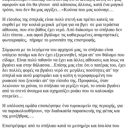
αφορούν και ότι θα γίνουν από κάποιους άλλους, κατά ένα μαγικό
τρόπο, που δεν θα μας αγγίξει…«Κούνια που μας κούναγε…
Η είσοδος της σπηλιάς είναι πολύ στενή και πρέπει κανείς να
συρθεί με την κοιλιά μερικά μέτρα για να βγει σε μια τεράστια
αίθουσα, που στο βάθος έχει νερό. Από διάκοσμο το σπήλαιο δεν
λέει τίποτα…και αφού βγάλαμε τις καθιερωμένες αναμνηστικές
φωτογραφίες, πήραμε το μονοπάτι της επιστροφής.
Σύμφωνα με τα λεγόμενα του αρχηγού μας, το σπήλαιο είναι
υπόγειο ποτάμι και δεν έχει εξερευνηθεί, πέρα απ’ τον θάλαμο που
είδαμε. Είναι πολύ πιθανόν να έχει και άλλες αίθουσες και ίσως να
βγαίνει και στην θάλασσα…Επίσης μας είπε ότι ο πατέρας του, έχει
δει πολλές φορές να βγαίνει νερό σε μεγάλες ποσότητες απ’ την
σπηλιά και αυτό μαρτυράει και η κοίτη η νεροφαγωμένη του
ρυακιού που ξεκινάει απ’ την είσοδο της. Προφανώς, όταν
λειώνουν τα χιόνια, το σπήλαιο να γεμίζει νερό, το οποίο βγαίνει
από το στενό άνοιγμα και σχηματίζει ρυάκι που το καλοκαίρι
στερεύει…
Η υπόλοιπη ομάδα επισκέφτηκε ένα τυροκομείο της περιοχής, για
να παρακολουθήσουν, την διαδικασία παρασκευής της φέτας και
της μυτζήθρας….
Επιστρέψαμε από το σπήλαιο κατά το μεσημέρι και ίσα-ίσα που