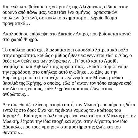
Και ενώ κατεβαίναμε τις «στροφές της Αλέξαινας», είδαμε στον
ουρανό από πάνω μας, να πετάει ένα σμήνος αρπακτικών
πουλιών (αετών), σε κυκλικό σχηματισμό…Ωραίο θέαμα
πραγματικά…
Aκολούθησε επίσκεψη στο Δικταίον Άντρο, που βρίσκεται κοντά
στο χωριό Ψυχρό.
Το σπήλαιο αυτό έχει διαδραματίσει σπουδαίο λατρευτικό ρόλο
στην αρχαιότητα, καθώς ο μύθος ήθελε να γεννιέται εδώ ο Δίας, ο
θεός των θεών και των ανθρώπων…Γι’ αυτό και το Λασίθι
ονομάζεται και Βηθλεέμ της αρχαιότητας…Επίσης σύμφωνα με
την παράδοση, στο σπήλαιο αυτό ενώθηκε…ο Δίας με την
Ευρώπη, η οποία στη συνέχεια…γέννησε τον Μίνωα, μυθικό
βασιλιά της Κρήτης, ο οποίος, εδώ σ’ αυτόν τον τόπο έπαιρνε από
τον Δία τους νόμους, κάθε 9 χρόνια και τους έδινε στους
ανθρώπους…
Δεν σας θυμίζει λίγο η ιστορία αυτή, τον Μωυσή που πήρε τις δέκα
εντολές στο όρος Σινά και τις έκανε νόμους του κράτους του
Ισραήλ?…Επίσης από άλλη πηγή είναι γνωστό ότι ο Μίνωας με τον
Μωυσή, έζησαν την ίδια εποχή και είχαν στην Αίγυπτο, τον ίδιο
Δάσκαλο, που τους «μύησε» στα μυστήρια της ζωής και του
θανάτου…