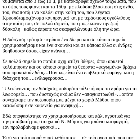
κυμαίνεται από 3 έως 10 μ, με κατακόρυφα σχεδόν τοιχώματα, που
το ύψος τους φτάνει και τα 150μ. με πλούσια βλάστηση στις όχθες
του, ένα ποτάμι να κυλάει στην κοίτη του, που λέγεται
Κρυοπόταμος(όνομα και πράγμα) και με τεράστιους ογκόλιθους
στην κοίτη του, σε πολλά σημεία, που μας έκαναν την ζωή
δύσκολη , καθώς έπρεπε να σκαρφαλώνουμε όλη την ώρα.
Η διάσχιση κράτησε περίπου ένα δίωρο και σε κάποια σημεία
χρησιμοποιήσαμε και ένα σκοινάκι και σε κάποια άλλα οι άνδρες
βοηθούσαν όσους είχαν ανάγκη…
Σε πολλά σημεία το ποτάμι σχηματίζει βάθρες, όπου αρκετοί
κολύμπησαν και σε κάποια σημεία τα θεόρατα «φαγωμένα» βράχια
σου προκαλούν δέος…Πάντως είναι ένα επιβλητικό φαράγγι και η
διάσχισή του….ενδιαφέρουσα…
Τελειώνοντας την διάσχιση, ποδαράτα πάλι πήραμε το δρόμο για το
λεωφορείο… που δυστυχώς ακόμα δεν «απαγκιστρωθεί»…οπότε
συνεχίσαμε την πεζοπορία μας μέχρι το χωριό Μύθοι, όπου
καταλύσαμε σε καφενείο για αναψυχή…
Εδώ αποφασίστηκε να χρησιμοποιήσουμε και πάλι αγροτικά για
την μετάβασή μας στο χωριό Ν. Μύρτος για μπάνιο και φαγητό,
εάν προλαβαίναμε φυσικά….
Έτσι για τρίτη φορά «παστωθήκαμε»….σε τρία αγροτικά, που μας