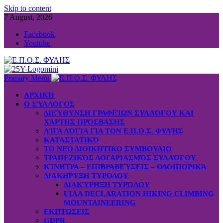
Skip to content
7 August, 2026
Facebook
Youtube
Primary Menu
ΑΡΧΙΚΗ
Ο ΣΎΛΛΟΓΟΣ
ΔΙΕΎΘΥΝΣΗ ΓΡΑΦΕΊΩΝ ΣΥΛΛΌΓΟΥ ΚΑΙ
ΧΆΡΤΗΣ ΠΡΌΣΒΑΣΗΣ
ΛΊΓΑ ΛΌΓΙΑ ΓΙΑ ΤΟΝ Ε.Π.Ο.Σ. ΦΥΛΉΣ
ΚΑΤΑΣΤΑΤΙΚΌ
ΤΟ ΝΕΟ ΔΙΟΙΚΗΤΙΚΟ ΣΥΜΒΟΥΛΙΟ
ΤΡΑΠΕΖΙΚΌΣ ΛΟΓΑΡΙΑΣΜΌΣ ΣΥΛΛΌΓΟΥ
ΚΊΝΗΤΡΑ – ΕΠΙΒΡΑΒΕΎΣΕΙΣ – ΟΔΟΙΠΟΡΙΚΆ
ΔΙΑΚΗΡΥΞΗ ΤΥΡΟΛΟΥ
ΔΙΑΚΎΡΗΞΗ ΤΥΡΌΛΟΥ
UIAA DECLARATION HIKING CLIMBING
MOUNTAINEERING
ΕΚΠΤΩΣΕΙΣ
GDPR