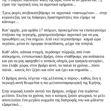
είχαν την τιμητική τους τα αγροτικά οχήματα…
Τρεις φορές ανεβοκατεβήκαμε σε αγροτικά «παστωμένοι»… στην
κυριολεξία, για τις διάφορες δραστηριότητες που είχαμε να
κάνουμε…
Κατ’ αρχήν, μια ομάδα 17 ατόμων, προκειμένου να επισκεφτούμε
σπήλαιο της περιοχής, χρησιμοποιήσαμε αγροτικό για να μας
προωθήσει ως ένα σημείο. Από εκεί περπατήσαμε καμιά ώρα
περίπου, μέσα σε όμορφο πευκόδασος, μέχρι την σπηλιά.
Καθ’ οδόν, κάποια στιγμή, περάσαμε σύρριζα, από έναν
απόκρημνο, εντυπωσιακό βράχο, όπου σταθήκαμε για ανάπαυλα
και για να μας αφηγηθεί ο τοπικός οδηγός μια τραγική«ιστορία»,
που έλαβε χώρα, στον βράχο αυτό, τα παλιά τα χρόνια…πόσο
παλιά…κανείς δεν ξέρει και ούτε και έχει και σημασία…
Ο βράχος αυτός λέγεται «της μέλισσας ο πόρος», καθώς όλη η
περιοχή αυτή θεωρείται η πιο μελισσοπαραγωγική της Κρήτης.
Στην κορυφή λοιπόν αυτού του βράχου, υπήρχε ένα τεράστιο
μελίσσι. Εκείνα τα χρόνια, που ο κόσμος ζούσε φτωχικά, το μέλι
αποτελούσε ένα μεγάλο κομμάτι της διατροφής του και μάλιστα
εξαιρετικό…