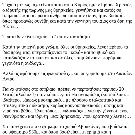
Τυχαίο μήπως τάχα είναι και το ότι ο Κύριος ημών Ιησούς Χριστός,
ο ιδρυτής της τωρινής μας θρησκείας, γεννήθηκε και αυτός σε
σπήλαιο…και οι πρώτοι άνθρωποι που τον είδαν, ήταν βοσκοί…
όπως προφανώς συνέβη και κατά την γέννηση του Διός στα όρη της
Δίκτης…
Τίποτα δεν είναι τυχαίο…σ’ αυτόν τον κόσμο…
Κατά την ταπεινή μου γνώμη, όλες οι θρησκείες, λένε περίπου τα
ίδια πράγματα, υπερασπίζονται το «καλό» και το ηθικό και
καταδικάζουν το «κακό» και σε όλες «συμβαίνουν» παρόμοια
γεγονότα η ανάλογα…
Αλλά ας αφήσουμε τις φιλοσοφίες…και ας γυρίσουμε στο Δικταίον
Άντρο.
Για να φτάσεις στο σπήλαιο, πρέπει να περπατήσεις περίπου 20
λεπτά, αλλά αξίζει τον κόπο…γιατί θα αντικρίσεις ένα σπήλαιο…
ιδιαίτερο…άκρως μυστηριακό…με πλούσιο σταλακτιτικό και
σταλαγμιτικό διάκοσμο, κυρίως κουνουπιδοειδούς μορφής και
νερό στο βάθος. Ένας τόπος… «ιδανικός»…για την γέννηση ενός
θεανθρώπου και ιδρυτή μιας θρησκείας…που κράτησε χιλιετίες…
Στη συνέχεια επισκεφτήκαμε το χωριό Αβρακόντε, που βρίσκεται
σε υψόμετρο 930μ. και όπου βασιλεύει…η ερημιά και η