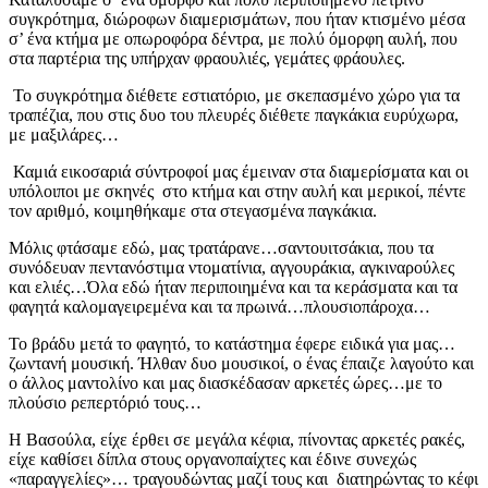
συγκρότημα, διώροφων διαμερισμάτων, που ήταν κτισμένο μέσα
σ’ ένα κτήμα με οπωροφόρα δέντρα, με πολύ όμορφη αυλή, που
στα παρτέρια της υπήρχαν φραουλιές, γεμάτες φράουλες.
Το συγκρότημα διέθετε εστιατόριο, με σκεπασμένο χώρο για τα
τραπέζια, που στις δυο του πλευρές διέθετε παγκάκια ευρύχωρα,
με μαξιλάρες…
Καμιά εικοσαριά σύντροφοί μας έμειναν στα διαμερίσματα και οι
υπόλοιποι με σκηνές στο κτήμα και στην αυλή και μερικοί, πέντε
τον αριθμό, κοιμηθήκαμε στα στεγασμένα παγκάκια.
Μόλις φτάσαμε εδώ, μας τρατάρανε…σαντουιτσάκια, που τα
συνόδευαν πεντανόστιμα ντοματίνια, αγγουράκια, αγκιναρούλες
και ελιές…Όλα εδώ ήταν περιποιημένα και τα κεράσματα και τα
φαγητά καλομαγειρεμένα και τα πρωινά…πλουσιοπάροχα…
Το βράδυ μετά το φαγητό, το κατάστημα έφερε ειδικά για μας…
ζωντανή μουσική. Ήλθαν δυο μουσικοί, ο ένας έπαιζε λαγούτο και
ο άλλος μαντολίνο και μας διασκέδασαν αρκετές ώρες…με το
πλούσιο ρεπερτόριό τους…
Η Βασούλα, είχε έρθει σε μεγάλα κέφια, πίνοντας αρκετές ρακές,
είχε καθίσει δίπλα στους οργανοπαίχτες και έδινε συνεχώς
«παραγγελίες»… τραγουδώντας μαζί τους και διατηρώντας το κέφι