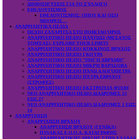
ΔΗΜΟΣΙΕΎΣΕΙΣ ΓΙΑ ΤΟ ΣΎΛΛΟΓΟ
ΕΘΕΛΟΝΤΙΣΜΟΣ
ΕΘΕΛΟΝΤΙΣΜΟΣ: OΠOY KAI ΟΣΟ
ΜΠΟΡΕΙΣ…
ΑΝΑΡΡΙΧΗΤΙΚΆ ΠΕΔΊΑ
ΠΕΔΊΟ ΖΑΧΑΡΙΤΣΑ ΣΤΟ ΠΟΙΚΊΛΟ ΌΡΟΣ
ΑΝΑΡΡΙΧΗΤΙΚΌ ΠΕΔΊΟ ΠΛΆΤΩΣΙ (ΜΕΣΑΊΟΣ
ΤΟΜΈΑΣ), EXPLORE YOUR LIMITS
ΑΝΑΡΡΙΧΗΤΙΚΌ ΠΕΔΊΟ ΚΌΚΚΙΝΟΣ ΒΡΆΧΟΣ
ΑΝΑΡΡΙΧΗΤΙΚΌ ΠΕΔΊΟ ΓΚΟΎΡΑ
ΑΝΑΡΡΙΧΗΤΙΚΌ ΠΕΔΊΟ “ΠΗΓΉ ΑΒΡΆΜΗ”
ΑΝΑΡΡΙΧΗΤΙΚΌ ΠΕΔΊΟ ΜΙΚΡΉ ΒΑΡΆΣΟΒΑ
ΑΝΑΡΡΙΧΗΤΙΚΌ ΠΕΔΊΟ ΠΆΝΩ ΑΛΟΓΌΠΕΤΡΑ
ΑΝΑΡΡΙΧΗΤΙΚΌ ΠΕΔΊΟ ΠΈΤΡΑ ΕΒΡΑΊΟΥ
(ΣΤΡΟΦΈΣ)
ΑΝΑΡΡΙΧΗΤΙΚΌ ΠΕΔΊΟ ΕΚΣΤΡΑΤΕΙΑ ΦΊΧΘΙ
ΝΕΟ ΑΝΑΡΡΙΧΗΤΙΚΟ ΠΕΔΙΟ ΔΙΑΔΡΟΜΕΣ 15
ΕΩΣ 27
ΝΕΟ ΑΝΑΡΡΙΧΗΤΙΚΟ ΠΕΔΙΟ ΔΙΑΔΡΟΜΕΣ 1 ΕΩΣ
14
ΑΝΑΡΡΊΧΗΣΗ
ΑΝΑΡΡΊΧΗΣΗ ΒΡΆΧΟΥ
ΑΝΑΡΡΊΧΗΣΗ ΒΡΆΧΟΥ (ΓΕΝΙΚΆ)
ΠΊΝΑΚΑΣ Ε.Ο.Ο.Α. ΚΑΤΑΓΡΑΦΉΣ
ΑΝΑΡΡΙΧΗΤΙΚΉΣ ΔΡΆΣΗΣ ΣΤΗΝ ΕΛΛΆΔΑ