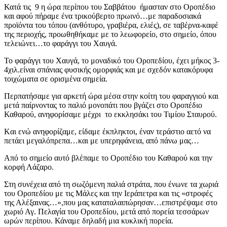
Κατά τις 9 η ώρα περίπου του Σαββάτου ήμασταν στο Οροπέδιο
και αφού πήραμε ένα τρικούβερτο πρωινό…με παραδοσιακά
προϊόντα του τόπου (ανθότυρο, γραβιέρα, ελιές), σε ταβέρνα-καφέ
της περιοχής, προωθηθήκαμε με το λεωφορείο, στο σημείο, όπου
τελειώνει…το φαράγγι του Χαυγά.
Το φαράγγι του Χαυγά, το μοναδικό του Οροπεδίου, έχει μήκος 3-
4χιλ.είναι σπάνιας φυσικής ομορφιάς και με σχεδόν κατακόρυφα
τοιχώματα σε ορισμένα σημεία.
Περπατήσαμε για αρκετή ώρα μέσα στην κοίτη του φαραγγιού και
μετά παίρνοντας το παλιό μονοπάτι που βγάζει στο Οροπέδιο
Καθαρού, ανηφορίσαμε μέχρι το εκκλησάκι του Τιμίου Σταυρού.
Kαι ενώ ανηφορίζαμε, είδαμε έκπληκτοι, έναν τεράστιο αετό να
πετάει μεγαλόπρεπα…και με υπερηφάνεια, από πάνω μας…
Από το σημείο αυτό βλέπαμε το Οροπέδιο του Καθαρού και την
κορφή Λάζαρο.
Στη συνέχεια από τη σωζόμενη παλιά στράτα, που ένωνε τα χωριά
του Οροπεδίου με τις Μάλες και την Ιεράπετρα και τις «στροφές
της Αλέξαινας…»,που μας καταταλαιπώρησαν…επιστρέψαμε στο
χωριό Αγ. Πελαγία του Οροπεδίου, μετά από πορεία τεσσάρων
ωρών περίπου. Κάναμε δηλαδή μια κυκλική πορεία.