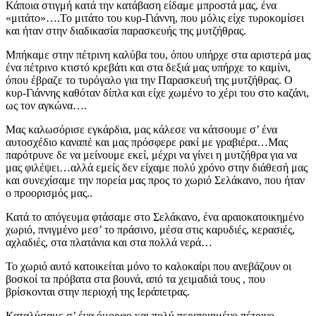
Κάποια στιγμή κατά την κατάβαση είδαμε μπροστά μας, ένα
«μιτάτο»….Το μιτάτο του κυρ-Γιάννη, που μόλις είχε τυροκομίσει
και ήταν στην διαδικασία παρασκευής της μυτζήθρας.
Μπήκαμε στην πέτρινη καλύβα του, όπου υπήρχε στα αριστερά μας
ένα πέτρινο κτιστό κρεβάτι και στα δεξιά μας υπήρχε το καμίνι,
όπου έβραζε το τυρόγαλο για την Παρασκευή της μυτζήθρας. Ο
κυρ-Γιάννης καθόταν δίπλα και είχε χωμένο το χέρι του στο καζάνι,
ως τον αγκώνα….
Μας καλωσόρισε εγκάρδια, μας κάλεσε να κάτσουμε σ’ ένα
αυτοσχέδιο καναπέ και μας πρόσφερε ρακί με γραβιέρα…Μας
παρότρυνε δε να μείνουμε εκεί, μέχρι να γίνει η μυτζήθρα για να
μας φιλέψει…αλλά εμείς δεν είχαμε πολύ χρόνο στην διάθεσή μας
και συνεχίσαμε την πορεία μας προς το χωριό Σελάκανο, που ήταν
ο προορισμός μας..
Κατά το απόγευμα φτάσαμε στο Σελάκανο, ένα αραιοκατοικημένο
χωριό, πνιγμένο μεσ’ το πράσινο, μέσα στις καρυδιές, κερασιές,
αχλαδιές, στα πλατάνια και στα πολλά νερά…
Το χωριό αυτό κατοικείται μόνο το καλοκαίρι που ανεβάζουν οι
βοσκοί τα πρόβατα στα βουνά, από τα χειμαδιά τους , που
βρίσκονται στην περιοχή της Ιεράπετρας.
Καταλύσαμε σ’ ένα όμορφο και πολύ περιποιημένο πέτρινο