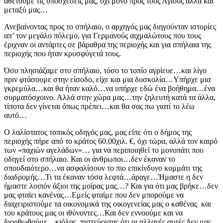
αθετούμε τις υποσχέσεις μας, όχι μόνο προς τους Αγίους αλλά και
μεταξύ μας…
Ανεβαίνοντας προς το σπήλαιο, ο αρχηγός μας διηγούνταν ιστορίες
απ’ τον μεγάλο πόλεμο, για Γερμανούς αιχμαλώτους που τους
έριχναν οι αντάρτες σε βάραθρα της περιοχής και για σπήλαια της
περιοχής που ήταν κρυσφύγετά τους.
Όσο πλησιάζαμε στο σπήλαιο, τόσο το τοπίο αγρίευε…και λίγο
πριν φτάσουμε στην είσοδο, είχε και μια δυσκολία…Υπήρχε μια
γκρεμύλα…και θα ήταν καλό…να υπήρχε εδώ ένα βοήθημα…ένα
συρματόσχοινο. Αλλά στην χώρα μας…την ζηλευτή κατά τα άλλα,
τίποτα δεν γίνεται όπως πρέπει…και θα σας πω γιατί το λέω
αυτό…
Ο λαλίστατος τοπικός οδηγός μας, μας είπε ότι ο δήμος της
περιοχής πήρε από το κράτος 60.00χιλ. €, όχι τώρα, αλλά τον καιρό
των «παχιών αγελάδων»… για να περιποιηθεί το μονοπάτι που
οδηγεί στο σπήλαιο. Και οι άνθρωποι…δεν έκαναν το
σπουδαιότερο…να ασφαλίσουν το πιο επικίνδυνο κομμάτι της
διαδρομής…Τι τα έκαναν τόσα λεφτά…άραγε…Ήμαστε η δεν
ήμαστε λοιπόν άξιοι της μοίρας μας…? Και για ότι μας βρήκε…δεν
μας φταίει κανένας…Εμείς φταίμε που δεν μπορούμε να
διαχειριστούμε τα οικονομικά της οικογενείας μας ο καθένας και
του κράτους μας οι ιθύνοντες…Και δεν εννοούμε και να
διορθωθούμε…κιόλας, πιστεύοντας ότι οι αλλαγές αυτές δεν μας