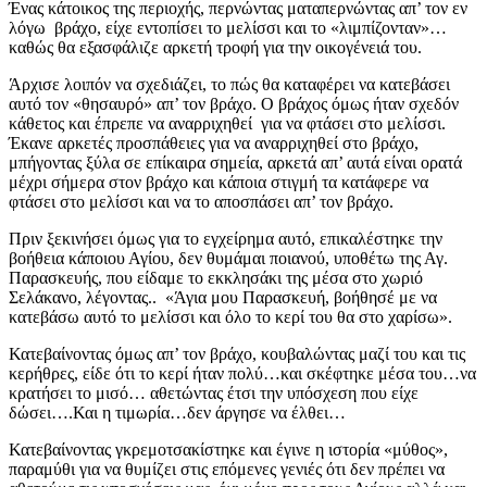
Ένας κάτοικος της περιοχής, περνώντας ματαπερνώντας απ’ τον εν
λόγω βράχο, είχε εντοπίσει το μελίσσι και το «λιμπίζονταν»…
καθώς θα εξασφάλιζε αρκετή τροφή για την οικογένειά του.
Άρχισε λοιπόν να σχεδιάζει, το πώς θα καταφέρει να κατεβάσει
αυτό τον «θησαυρό» απ’ τον βράχο. Ο βράχος όμως ήταν σχεδόν
κάθετος και έπρεπε να αναρριχηθεί για να φτάσει στο μελίσσι.
Έκανε αρκετές προσπάθειες για να αναρριχηθεί στο βράχο,
μπήγοντας ξύλα σε επίκαιρα σημεία, αρκετά απ’ αυτά είναι ορατά
μέχρι σήμερα στον βράχο και κάποια στιγμή τα κατάφερε να
φτάσει στο μελίσσι και να το αποσπάσει απ’ τον βράχο.
Πριν ξεκινήσει όμως για το εγχείρημα αυτό, επικαλέστηκε την
βοήθεια κάποιου Αγίου, δεν θυμάμαι ποιανού, υποθέτω της Αγ.
Παρασκευής, που είδαμε το εκκλησάκι της μέσα στο χωριό
Σελάκανο, λέγοντας.. «Άγια μου Παρασκευή, βοήθησέ με να
κατεβάσω αυτό το μελίσσι και όλο το κερί του θα στο χαρίσω».
Κατεβαίνοντας όμως απ’ τον βράχο, κουβαλώντας μαζί του και τις
κερήθρες, είδε ότι το κερί ήταν πολύ…και σκέφτηκε μέσα του…να
κρατήσει το μισό… αθετώντας έτσι την υπόσχεση που είχε
δώσει….Και η τιμωρία…δεν άργησε να έλθει…
Κατεβαίνοντας γκρεμοτσακίστηκε και έγινε η ιστορία «μύθος»,
παραμύθι για να θυμίζει στις επόμενες γενιές ότι δεν πρέπει να