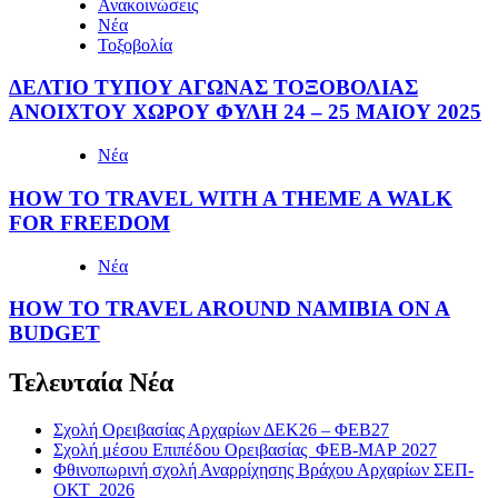
Ανακοινώσεις
Νέα
Τοξοβολία
ΔΕΛΤΙΟ ΤΥΠΟΥ ΑΓΩΝΑΣ ΤΟΞΟΒΟΛΙΑΣ
ΑΝΟΙΧΤΟΥ ΧΩΡΟΥ ΦΥΛΗ 24 – 25 ΜΑΙΟΥ 2025
Νέα
HOW TO TRAVEL WITH A THEME A WALK
FOR FREEDOM
Νέα
HOW TO TRAVEL AROUND NAMIBIA ON A
BUDGET
Τελευταία Νέα
Σχολή Ορειβασίας Αρχαρίων ΔΕΚ26 – ΦΕΒ27
Σχολή μέσου Επιπέδου Ορειβασίας ΦΕΒ-ΜΑΡ 2027
Φθινοπωρινή σχολή Αναρρίχησης Βράχου Αρχαρίων ΣΕΠ-
ΟΚΤ 2026