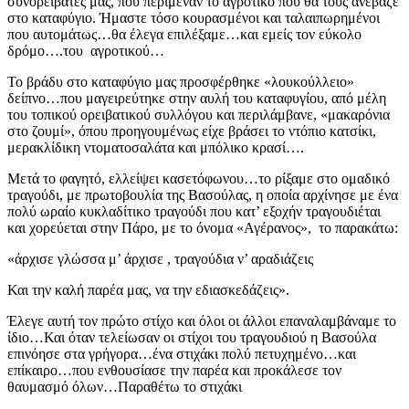
συνορειβάτες μας, που περίμεναν το αγροτικό που θα τους ανέβαζε
στο καταφύγιο. Ήμαστε τόσο κουρασμένοι και ταλαιπωρημένοι
που αυτομάτως…θα έλεγα επιλέξαμε…και εμείς τον εύκολο
δρόμο….του αγροτικού…
Το βράδυ στο καταφύγιο μας προσφέρθηκε «λουκούλλειο»
δείπνο…που μαγειρεύτηκε στην αυλή του καταφυγίου, από μέλη
του τοπικού ορειβατικού συλλόγου και περιλάμβανε, «μακαρόνια
στο ζουμί», όπου προηγουμένως είχε βράσει το ντόπιο κατσίκι,
μερακλίδικη ντοματοσαλάτα και μπόλικο κρασί….
Μετά το φαγητό, ελλείψει κασετόφωνου…το ρίξαμε στο ομαδικό
τραγούδι, με πρωτοβουλία της Βασούλας, η οποία αρχίνησε με ένα
πολύ ωραίο κυκλαδίτικο τραγούδι που κατ’ εξοχήν τραγουδιέται
και χορεύεται στην Πάρο, με το όνομα «Αγέρανος», το παρακάτω:
«άρχισε γλώσσα μ’ άρχισε , τραγούδια ν’ αραδιάζεις
Και την καλή παρέα μας, να την εδιασκεδάζεις».
Έλεγε αυτή τον πρώτο στίχο και όλοι οι άλλοι επαναλαμβάναμε το
ίδιο…Και όταν τελείωσαν οι στίχοι του τραγουδιού η Βασούλα
επινόησε στα γρήγορα…ένα στιχάκι πολύ πετυχημένο…και
επίκαιρο…που ενθουσίασε την παρέα και προκάλεσε τον
θαυμασμό όλων…Παραθέτω το στιχάκι