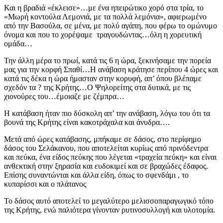
Και η βραδιά «έκλεισε»…με ένα ηπειρώτικο χορό στα τρία, το
«Μωρή κοντούλα Λεμονιά, με τα πολλά λεμόνια», αφιερωμένο
από την Βασούλα, σε μένα, με πολύ αγάπη, που φέρω το ομώνυμο
όνομα και που το χορέψαμε τραγουδώντας…όλη η χορευτική
ομάδα…
Την άλλη μέρα το πρωί, κατά τις 6 η ώρα, ξεκινήσαμε την πορεία
μας για την κορφή Σπαθί…Η ανάβαση κράτησε περίπου 4 ώρες και
κατά τις δέκα η ώρα ήμασταν στην κορυφή, απ’ όπου βλέπαμε
σχεδόν τα ? της Κρήτης…Ο Ψηλορείτης στα δυτικά, με τις
χιονούρες του…έμοιαζε με ζέμπρα…
Η κατάβαση ήταν πιο δύσκολη απ’ την ανάβαση, λόγω του ότι τα
βουνά της Κρήτης είναι κακοτράχαλα και άνυδρα….
Μετά από ώρες κατάβασης, μπήκαμε σε δάσος, στο περίφημο
δάσος του Σελάκανου, που αποτελείται κυρίως από πρινόδεντρα
και πεύκα, ένα είδος πεύκης που λέγεται «τραχεία πεύκη» και είναι
ανθεκτική στην ξηρασία και ευδοκιμεί και σε βραχώδες έδαφος.
Επίσης συναντώνται και άλλα είδη, όπως το σφενδάμι , το
κυπαρίσσι και ο πλάτανος
Το δάσος αυτό αποτελεί το μεγαλύτερο μελισσοπαραγωγικό τόπο
της Κρήτης, ενώ παλιότερα γίνονταν ρυτινοσυλλογή και υλοτομία.