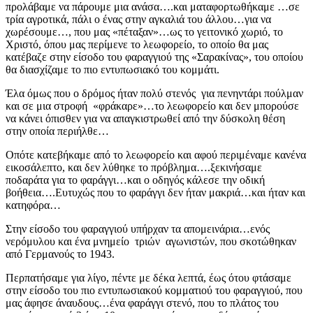
προλάβαμε να πάρουμε μια ανάσα….και ματαφορτωθήκαμε …σε
τρία αγροτικά, πάλι ο ένας στην αγκαλιά του άλλου…για να
χωρέσουμε…, που μας «πέταξαν»…ως το γειτονικό χωριό, το
Χριστό, όπου μας περίμενε το λεωφορείο, το οποίο θα μας
κατέβαζε στην είσοδο του φαραγγιού της «Σαρακίνας», του οποίου
θα διασχίζαμε το πιο εντυπωσιακό του κομμάτι.
Έλα όμως που ο δρόμος ήταν πολύ στενός για πενηντάρι πούλμαν
και σε μια στροφή «φράκαρε»…το λεωφορείο και δεν μπορούσε
να κάνει όπισθεν για να απαγκιστρωθεί από την δύσκολη θέση
στην οποία περιήλθε…
Οπότε κατεβήκαμε από το λεωφορείο και αφού περιμέναμε κανένα
εικοσάλεπτο, και δεν λύθηκε το πρόβλημα….ξεκινήσαμε
ποδαράτα για το φαράγγι…και ο οδηγός κάλεσε την οδική
βοήθεια….Ευτυχώς που το φαράγγι δεν ήταν μακριά…και ήταν και
κατηφόρα…
Στην είσοδο του φαραγγιού υπήρχαν τα απομεινάρια…ενός
νερόμυλου και ένα μνημείο τριών αγωνιστών, που σκοτώθηκαν
από Γερμανούς το 1943.
Περπατήσαμε για λίγο, πέντε με δέκα λεπτά, έως ότου φτάσαμε
στην είσοδο του πιο εντυπωσιακού κομματιού του φαραγγιού, που
μας άφησε άναυδους…ένα φαράγγι στενό, που το πλάτος του