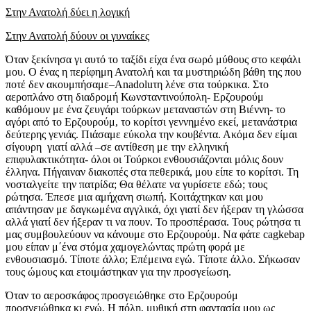
Στην Ανατολή δύει η λογική
Στην Ανατολή δύουν οι γυναίκες
Όταν ξεκίνησα γι αυτό το ταξίδι είχα ένα σωρό μύθους στο κεφάλι
μου. Ο ένας η περίφημη Ανατολή και τα μυστηριώδη βάθη της που
ποτέ δεν ακουμπήσαμε–Anadoluτη λένε στα τούρκικα. Στο
αεροπλάνο στη διαδρομή Κωνσταντινούπολη- Ερζουρούμ
καθόμουν με ένα ζευγάρι τούρκων μεταναστών στη Βιέννη- το
αγόρι από το Ερζουρούμ, το κορίτσι γεννημένο εκεί, μετανάστρια
δεύτερης γενιάς. Πιάσαμε εύκολα την κουβέντα. Ακόμα δεν είμαι
σίγουρη γιατί αλλά –σε αντίθεση με την ελληνική
επιφυλακτικότητα- όλοι οι Τούρκοι ενθουσιάζονται μόλις δουν
έλληνα. Πήγαιναν διακοπές στα πεθερικά, μου είπε το κορίτσι. Τη
νοσταλγείτε την πατρίδα; Θα θέλατε να γυρίσετε εδώ; τους
ρώτησα. Έπεσε μια αμήχανη σιωπή. Κοιτάχτηκαν και μου
απάντησαν με δαγκωμένα αγγλικά, όχι γιατί δεν ήξεραν τη γλώσσα
αλλά γιατί δεν ήξεραν τι να πουν. Το προσπέρασα. Τους ρώτησα τι
μας συμβουλεύουν να κάνουμε στο Ερζουρούμ. Να φάτε cagkebap
μου είπαν μ΄ένα στόμα χαμογελώντας πρώτη φορά με
ενθουσιασμό. Τίποτε άλλο; Επέμεινα εγώ. Τίποτε άλλο. Σήκωσαν
τους ώμους και ετοιμάστηκαν για την προσγείωση.
Όταν το αεροσκάφος προσγειώθηκε στο Ερζουρούμ
προσγειώθηκα κι εγώ. Η πόλη, μυθική στη φαντασία μου ως