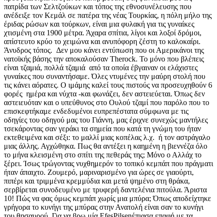
πατρίδα των Σελτζούκων και τόπος της εθνοσυνέλευσης που
ανέδειξε τον Κεμάλ σε πατέρα της νέας Τουρκίας, η πόλη μήλο της
έριδας ρώσων και τούρκων, είναι μια φυλακή για τις γυναίκες
χτισμένη στα 1900 μέτρα. Άχαρα σπίτια, λίγοι και λοξοί δρόμοι,
απίστευτο κρύο το χειμώνα και ανυπόφορη ζέστη το καλοκαίρι.
Άνυδρος τόπος. Δεν μου κάνει εντύπωση που οι Αμερικάνοι της
νατοϊκής βάσης την αποκαλούσαν Therock. Το μόνο που βλέπεις
είναι τζαμιά, πολλά τζαμιά από τα οποία έβγαιναν οι ελάχιστες
γυναίκες που συναντήσαμε. Όλες ντυμένες την μαύρη στολή που
τις κάνει αόρατες. Ο ιμάμης καλεί τους πιστούς να προσευχηθούν 6
φορές ημέρα και νύχτα -και φωνάζει, δεν αστειεύεται. Όπως δεν
αστειευόταν και ο υπεύθυνος στο Ουλού τζαμί που παρόλο που το
επισκεφτήκαμε ενδεδυμένοι ευπρεπέστατα σύμφωνα με τις
οδηγίες του οδηγού μας του Γιάννη, μας έριχνε συνεχώς μαντήλες
τσεκάροντας σαν γεράκι τα σημεία που κατά τη γνώμη του ήταν
εκτεθειμένα και σέξι: το μαλλί μιας κοπέλας λ.χ. ή τον αστράγαλο
μιας άλλης. Αγχώθηκα. Πως θα αντέξει η καημένη η βιεννέζα όλο
το μήνα κλεισμένη στο σπίτι της πεθεράς της; Μόνο ο Αλλάχ το
ξέρει. Ίσως τρώγοντας νυχθημερόν το τοπικό κεμπάπ που πράγματι
ήταν άπαιχτο. Ζουμερό, μαριναρισμένο για ώρες σε γιαούρτι,
πιπέρι και τριμμένα κρεμμύδια και μετά ψημένο στη θράκα,
σερβίρεται συνοδευμένο με τρυφερή δαντελένια πιτούλα. Άριστα
10! Πώς να φας όμως κεμπάπ χωρίς μια μπύρα; Όπως αποδείχτηκε
γρήγορα το κυνήγι της μπύρας στην Ανατολή είναι σαν το κυνήγι
του θησαυρού. Για να βρω μία EfesPilsenέπιασα επαφή με τα