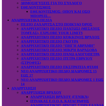
ΔΗΜΟΣΙΕΎΣΕΙΣ ΓΙΑ ΤΟ ΣΎΛΛΟΓΟ
ΕΘΕΛΟΝΤΙΣΜΟΣ
ΕΘΕΛΟΝΤΙΣΜΟΣ: OΠOY KAI ΟΣΟ
ΜΠΟΡΕΙΣ…
ΑΝΑΡΡΙΧΗΤΙΚΆ ΠΕΔΊΑ
ΠΕΔΊΟ ΖΑΧΑΡΙΤΣΑ ΣΤΟ ΠΟΙΚΊΛΟ ΌΡΟΣ
ΑΝΑΡΡΙΧΗΤΙΚΌ ΠΕΔΊΟ ΠΛΆΤΩΣΙ (ΜΕΣΑΊΟΣ
ΤΟΜΈΑΣ), EXPLORE YOUR LIMITS
ΑΝΑΡΡΙΧΗΤΙΚΌ ΠΕΔΊΟ ΚΌΚΚΙΝΟΣ ΒΡΆΧΟΣ
ΑΝΑΡΡΙΧΗΤΙΚΌ ΠΕΔΊΟ ΓΚΟΎΡΑ
ΑΝΑΡΡΙΧΗΤΙΚΌ ΠΕΔΊΟ “ΠΗΓΉ ΑΒΡΆΜΗ”
ΑΝΑΡΡΙΧΗΤΙΚΌ ΠΕΔΊΟ ΜΙΚΡΉ ΒΑΡΆΣΟΒΑ
ΑΝΑΡΡΙΧΗΤΙΚΌ ΠΕΔΊΟ ΠΆΝΩ ΑΛΟΓΌΠΕΤΡΑ
ΑΝΑΡΡΙΧΗΤΙΚΌ ΠΕΔΊΟ ΠΈΤΡΑ ΕΒΡΑΊΟΥ
(ΣΤΡΟΦΈΣ)
ΑΝΑΡΡΙΧΗΤΙΚΌ ΠΕΔΊΟ ΕΚΣΤΡΑΤΕΙΑ ΦΊΧΘΙ
ΝΕΟ ΑΝΑΡΡΙΧΗΤΙΚΟ ΠΕΔΙΟ ΔΙΑΔΡΟΜΕΣ 15
ΕΩΣ 27
ΝΕΟ ΑΝΑΡΡΙΧΗΤΙΚΟ ΠΕΔΙΟ ΔΙΑΔΡΟΜΕΣ 1 ΕΩΣ
14
ΑΝΑΡΡΊΧΗΣΗ
ΑΝΑΡΡΊΧΗΣΗ ΒΡΆΧΟΥ
ΑΝΑΡΡΊΧΗΣΗ ΒΡΆΧΟΥ (ΓΕΝΙΚΆ)
ΠΊΝΑΚΑΣ Ε.Ο.Ο.Α. ΚΑΤΑΓΡΑΦΉΣ
ΑΝΑΡΡΙΧΗΤΙΚΉΣ ΔΡΆΣΗΣ ΣΤΗΝ ΕΛΛΆΔΑ