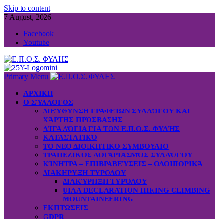
Skip to content
7 August, 2026
Facebook
Youtube
Primary Menu
ΑΡΧΙΚΗ
Ο ΣΎΛΛΟΓΟΣ
ΔΙΕΎΘΥΝΣΗ ΓΡΑΦΕΊΩΝ ΣΥΛΛΌΓΟΥ ΚΑΙ
ΧΆΡΤΗΣ ΠΡΌΣΒΑΣΗΣ
ΛΊΓΑ ΛΌΓΙΑ ΓΙΑ ΤΟΝ Ε.Π.Ο.Σ. ΦΥΛΉΣ
ΚΑΤΑΣΤΑΤΙΚΌ
ΤΟ ΝΕΟ ΔΙΟΙΚΗΤΙΚΟ ΣΥΜΒΟΥΛΙΟ
ΤΡΑΠΕΖΙΚΌΣ ΛΟΓΑΡΙΑΣΜΌΣ ΣΥΛΛΌΓΟΥ
ΚΊΝΗΤΡΑ – ΕΠΙΒΡΑΒΕΎΣΕΙΣ – ΟΔΟΙΠΟΡΙΚΆ
ΔΙΑΚΗΡΥΞΗ ΤΥΡΟΛΟΥ
ΔΙΑΚΎΡΗΞΗ ΤΥΡΌΛΟΥ
UIAA DECLARATION HIKING CLIMBING
MOUNTAINEERING
ΕΚΠΤΩΣΕΙΣ
GDPR