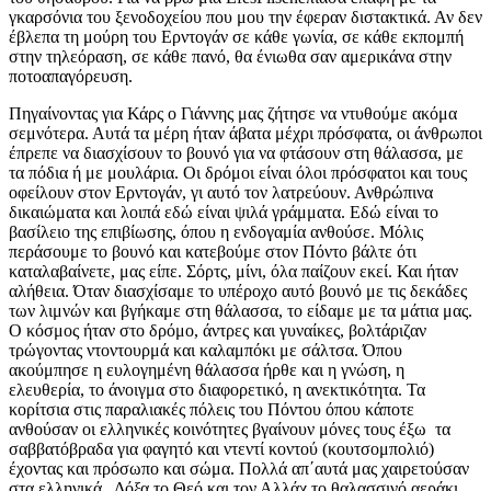
γκαρσόνια του ξενοδοχείου που μου την έφεραν διστακτικά. Αν δεν
έβλεπα τη μούρη του Ερντογάν σε κάθε γωνία, σε κάθε εκπομπή
στην τηλεόραση, σε κάθε πανό, θα ένιωθα σαν αμερικάνα στην
ποτοαπαγόρευση.
Πηγαίνοντας για Κάρς ο Γιάννης μας ζήτησε να ντυθούμε ακόμα
σεμνότερα. Αυτά τα μέρη ήταν άβατα μέχρι πρόσφατα, οι άνθρωποι
έπρεπε να διασχίσουν το βουνό για να φτάσουν στη θάλασσα, με
τα πόδια ή με μουλάρια. Οι δρόμοι είναι όλοι πρόσφατοι και τους
οφείλουν στον Ερντογάν, γι αυτό τον λατρεύουν. Ανθρώπινα
δικαιώματα και λοιπά εδώ είναι ψιλά γράμματα. Εδώ είναι το
βασίλειο της επιβίωσης, όπου η ενδογαμία ανθούσε. Μόλις
περάσουμε το βουνό και κατεβούμε στον Πόντο βάλτε ότι
καταλαβαίνετε, μας είπε. Σόρτς, μίνι, όλα παίζουν εκεί. Και ήταν
αλήθεια. Όταν διασχίσαμε το υπέροχο αυτό βουνό με τις δεκάδες
των λιμνών και βγήκαμε στη θάλασσα, το είδαμε με τα μάτια μας.
Ο κόσμος ήταν στο δρόμο, άντρες και γυναίκες, βολτάριζαν
τρώγοντας ντοντουρμά και καλαμπόκι με σάλτσα. Όπου
ακούμπησε η ευλογημένη θάλασσα ήρθε και η γνώση, η
ελευθερία, το άνοιγμα στο διαφορετικό, η ανεκτικότητα. Τα
κορίτσια στις παραλιακές πόλεις του Πόντου όπου κάποτε
ανθούσαν οι ελληνικές κοινότητες βγαίνουν μόνες τους έξω τα
σαββατόβραδα για φαγητό και ντεντί κοντού (κουτσομπολιό)
έχοντας και πρόσωπο και σώμα. Πολλά απ΄αυτά μας χαιρετούσαν
στα ελληνικά. Δόξα το Θεό και τον Αλλάχ το θαλασσινό αεράκι