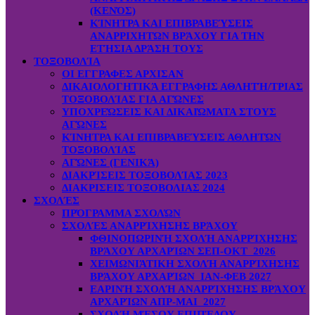
(ΚΕΝΌΣ)
ΚΊΝΗΤΡΑ ΚΑΙ ΕΠΙΒΡΑΒΕΎΣΕΙΣ
ΑΝΑΡΡΙΧΗΤΏΝ ΒΡΆΧΟΥ ΓΙΑ ΤΗΝ
ΕΤΉΣΙΑ ΔΡΆΣΗ ΤΟΥΣ
ΤΟΞΟΒΟΛΊΑ
ΟΙ ΕΓΓΡΑΦΕΣ ΑΡΧΙΣΑΝ
ΔΙΚΑΙΟΛΟΓΗΤΙΚΆ ΕΓΓΡΑΦΗΣ ΑΘΛΗΤΉ/ΤΡΙΑΣ
ΤΟΞΟΒΟΛΊΑΣ ΓΙΑ ΑΓΏΝΕΣ
ΥΠΟΧΡΕΏΣΕΙΣ ΚΑΙ ΔΙΚΑΙΏΜΑΤΑ ΣΤΟΥΣ
ΑΓΏΝΕΣ
ΚΊΝΗΤΡΑ ΚΑΙ ΕΠΙΒΡΑΒΕΎΣΕΙΣ ΑΘΛΗΤΏΝ
ΤΟΞΟΒΟΛΊΑΣ
ΑΓΏΝΕΣ (ΓΕΝΙΚΆ)
ΔΙΑΚΡΊΣΕΙΣ ΤΟΞΟΒΟΛΊΑΣ 2023
ΔΙΑΚΡΙΣΕΙΣ ΤΟΞΟΒΟΛΙΑΣ 2024
ΣΧΟΛΈΣ
ΠΡΌΓΡΑΜΜΑ ΣΧΟΛΏΝ
ΣΧΟΛΈΣ ΑΝΑΡΡΊΧΗΣΗΣ ΒΡΆΧΟΥ
ΦΘΙΝΟΠΩΡΙΝΉ ΣΧΟΛΉ ΑΝΑΡΡΊΧΗΣΗΣ
ΒΡΆΧΟΥ ΑΡΧΑΡΊΩΝ ΣΕΠ-ΟΚΤ 2026
ΧΕΙΜΩΝΙΆΤΙΚΗ ΣΧΟΛΉ ΑΝΑΡΡΊΧΗΣΗΣ
ΒΡΆΧΟΥ ΑΡΧΑΡΊΩΝ ΙΑΝ-ΦΕΒ 2027
ΕΑΡΙΝΉ ΣΧΟΛΉ ΑΝΑΡΡΊΧΗΣΗΣ ΒΡΆΧΟΥ
ΑΡΧΑΡΊΩΝ ΑΠΡ-ΜΑΙ 2027
ΣΧΟΛΉ ΜΈΣΟΥ ΕΠΙΠΈΔΟΥ