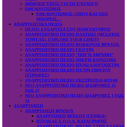
ΔΗΜΟΣΙΕΎΣΕΙΣ ΓΙΑ ΤΟ ΣΎΛΛΟΓΟ
ΕΘΕΛΟΝΤΙΣΜΟΣ
ΕΘΕΛΟΝΤΙΣΜΟΣ: OΠOY KAI ΟΣΟ
ΜΠΟΡΕΙΣ…
ΑΝΑΡΡΙΧΗΤΙΚΆ ΠΕΔΊΑ
ΠΕΔΊΟ ΖΑΧΑΡΙΤΣΑ ΣΤΟ ΠΟΙΚΊΛΟ ΌΡΟΣ
ΑΝΑΡΡΙΧΗΤΙΚΌ ΠΕΔΊΟ ΠΛΆΤΩΣΙ (ΜΕΣΑΊΟΣ
ΤΟΜΈΑΣ), EXPLORE YOUR LIMITS
ΑΝΑΡΡΙΧΗΤΙΚΌ ΠΕΔΊΟ ΚΌΚΚΙΝΟΣ ΒΡΆΧΟΣ
ΑΝΑΡΡΙΧΗΤΙΚΌ ΠΕΔΊΟ ΓΚΟΎΡΑ
ΑΝΑΡΡΙΧΗΤΙΚΌ ΠΕΔΊΟ “ΠΗΓΉ ΑΒΡΆΜΗ”
ΑΝΑΡΡΙΧΗΤΙΚΌ ΠΕΔΊΟ ΜΙΚΡΉ ΒΑΡΆΣΟΒΑ
ΑΝΑΡΡΙΧΗΤΙΚΌ ΠΕΔΊΟ ΠΆΝΩ ΑΛΟΓΌΠΕΤΡΑ
ΑΝΑΡΡΙΧΗΤΙΚΌ ΠΕΔΊΟ ΠΈΤΡΑ ΕΒΡΑΊΟΥ
(ΣΤΡΟΦΈΣ)
ΑΝΑΡΡΙΧΗΤΙΚΌ ΠΕΔΊΟ ΕΚΣΤΡΑΤΕΙΑ ΦΊΧΘΙ
ΝΕΟ ΑΝΑΡΡΙΧΗΤΙΚΟ ΠΕΔΙΟ ΔΙΑΔΡΟΜΕΣ 15
ΕΩΣ 27
ΝΕΟ ΑΝΑΡΡΙΧΗΤΙΚΟ ΠΕΔΙΟ ΔΙΑΔΡΟΜΕΣ 1 ΕΩΣ
14
ΑΝΑΡΡΊΧΗΣΗ
ΑΝΑΡΡΊΧΗΣΗ ΒΡΆΧΟΥ
ΑΝΑΡΡΊΧΗΣΗ ΒΡΆΧΟΥ (ΓΕΝΙΚΆ)
ΠΊΝΑΚΑΣ Ε.Ο.Ο.Α. ΚΑΤΑΓΡΑΦΉΣ
ΑΝΑΡΡΙΧΗΤΙΚΉΣ ΔΡΆΣΗΣ ΣΤΗΝ ΕΛΛΆΔΑ