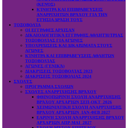
(ΚΕΝΌΣ)
ΚΊΝΗΤΡΑ ΚΑΙ ΕΠΙΒΡΑΒΕΎΣΕΙΣ
ΑΝΑΡΡΙΧΗΤΏΝ ΒΡΆΧΟΥ ΓΙΑ ΤΗΝ
ΕΤΉΣΙΑ ΔΡΆΣΗ ΤΟΥΣ
ΤΟΞΟΒΟΛΊΑ
ΟΙ ΕΓΓΡΑΦΕΣ ΑΡΧΙΣΑΝ
ΔΙΚΑΙΟΛΟΓΗΤΙΚΆ ΕΓΓΡΑΦΗΣ ΑΘΛΗΤΉ/ΤΡΙΑΣ
ΤΟΞΟΒΟΛΊΑΣ ΓΙΑ ΑΓΏΝΕΣ
ΥΠΟΧΡΕΏΣΕΙΣ ΚΑΙ ΔΙΚΑΙΏΜΑΤΑ ΣΤΟΥΣ
ΑΓΏΝΕΣ
ΚΊΝΗΤΡΑ ΚΑΙ ΕΠΙΒΡΑΒΕΎΣΕΙΣ ΑΘΛΗΤΏΝ
ΤΟΞΟΒΟΛΊΑΣ
ΑΓΏΝΕΣ (ΓΕΝΙΚΆ)
ΔΙΑΚΡΊΣΕΙΣ ΤΟΞΟΒΟΛΊΑΣ 2023
ΔΙΑΚΡΙΣΕΙΣ ΤΟΞΟΒΟΛΙΑΣ 2024
ΣΧΟΛΈΣ
ΠΡΌΓΡΑΜΜΑ ΣΧΟΛΏΝ
ΣΧΟΛΈΣ ΑΝΑΡΡΊΧΗΣΗΣ ΒΡΆΧΟΥ
ΦΘΙΝΟΠΩΡΙΝΉ ΣΧΟΛΉ ΑΝΑΡΡΊΧΗΣΗΣ
ΒΡΆΧΟΥ ΑΡΧΑΡΊΩΝ ΣΕΠ-ΟΚΤ 2026
ΧΕΙΜΩΝΙΆΤΙΚΗ ΣΧΟΛΉ ΑΝΑΡΡΊΧΗΣΗΣ
ΒΡΆΧΟΥ ΑΡΧΑΡΊΩΝ ΙΑΝ-ΦΕΒ 2027
ΕΑΡΙΝΉ ΣΧΟΛΉ ΑΝΑΡΡΊΧΗΣΗΣ ΒΡΆΧΟΥ
ΑΡΧΑΡΊΩΝ ΑΠΡ-ΜΑΙ 2027
ΣΧΟΛΉ ΜΈΣΟΥ ΕΠΙΠΈΔΟΥ