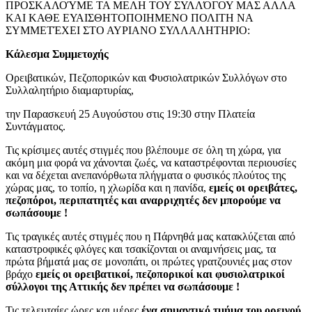
ΠΡΟΣΚΑΛΟΎΜΕ ΤΑ ΜΕΛΗ ΤΟΥ ΣΥΛΛΌΓΟΥ ΜΑΣ ΑΛΛΑ
ΚΑΙ ΚΑΘΕ ΕΥΑΙΣΘΗΤΟΠΟΙΗΜΕΝΟ ΠΟΛΙΤΗ ΝΑ
ΣΥΜΜΕΤΈΧΕΙ ΣΤΟ ΑΥΡΙΑΝΟ ΣΥΛΛΑΛΗΤΗΡΙΟ:
Κάλεσμα Συμμετοχής
Ορειβατικών, Πεζοπορικών και Φυσιολατρικών Συλλόγων στο
Συλλαλητήριο διαμαρτυρίας,
την Παρασκευή 25 Αυγούστου στις 19:30 στην Πλατεία
Συντάγματος.
Τις κρίσιμες αυτές στιγμές που βλέπουμε σε όλη τη χώρα, για
ακόμη μια φορά να χάνονται ζωές, να καταστρέφονται περιουσίες
και να δέχεται ανεπανόρθωτα πλήγματα ο φυσικός πλούτος της
χώρας μας, το τοπίο, η χλωρίδα και η πανίδα,
εμείς οι ορειβάτες,
πεζοπόροι, περιπατητές και αναρριχητές δεν μπορούμε να
σωπάσουμε !
Τις τραγικές αυτές στιγμές που η Πάρνηθά μας κατακλύζεται από
καταστροφικές φλόγες και τσακίζονται οι αναμνήσεις μας, τα
πρώτα βήματά μας σε μονοπάτι, οι πρώτες γρατζουνιές μας στον
βράχο
εμείς οι ορειβατικοί, πεζοπορικοί και φυσιολατρικοί
σύλλογοι της Αττικής δεν πρέπει να σωπάσουμε !
Τις τελευταίες ώρες και μέρες
ένα σημαντικό τμήμα του ορεινού