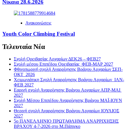
Νίκαια 28.6.2026
Ανακοινώσεις
Youth Color Climbing Festival
Τελευταία Νέα
Σχολή Ορειβασίας Αρχαρίων ΔΕΚ26 – ΦΕΒ27
Σχολή μέσου Επιπέδου Ορειβασίας ΦΕΒ-ΜΑΡ 2027
Φθινοπωρινή σχολή Αναρρίχησης Βράχου Αρχαρίων ΣΕΠ-
ΟΚΤ 2026
Χειμωνιάτικη Σχολή Αναρρίχησης Βράχου Αρχαρίων ΙΑΝ-
ΦΕΒ 2027
Εαρινή σχολή Αναρρίχησης Βράχου Αρχαρίων ΑΠΡ-ΜΑΙ
2027
Σχολή Μέσου Επιπέδου Αναρρίχησης Βράχου ΜΑΪ-ΙΟΥΝ
2027
Θερινή σχολή Αναρρίχησης Βράχου Αρχαρίων ΙΟΥΛΙΟΣ
2027
5ο ΠΑΝΕΛΛΗΝΙΟ ΠΡΩΤΑΘΛΗΜΑ ΑΝΑΡΡΙΧΗΣΗΣ
ΒΡΑΧΟΥ 4-7-2026 στο Μ.Πάπιγκο