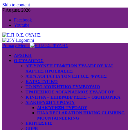
Skip to content
7 August, 2026
Facebook
Youtube
Primary Menu
ΑΡΧΙΚΗ
Ο ΣΎΛΛΟΓΟΣ
ΔΙΕΎΘΥΝΣΗ ΓΡΑΦΕΊΩΝ ΣΥΛΛΌΓΟΥ ΚΑΙ
ΧΆΡΤΗΣ ΠΡΌΣΒΑΣΗΣ
ΛΊΓΑ ΛΌΓΙΑ ΓΙΑ ΤΟΝ Ε.Π.Ο.Σ. ΦΥΛΉΣ
ΚΑΤΑΣΤΑΤΙΚΌ
ΤΟ ΝΕΟ ΔΙΟΙΚΗΤΙΚΟ ΣΥΜΒΟΥΛΙΟ
ΤΡΑΠΕΖΙΚΌΣ ΛΟΓΑΡΙΑΣΜΌΣ ΣΥΛΛΌΓΟΥ
ΚΊΝΗΤΡΑ – ΕΠΙΒΡΑΒΕΎΣΕΙΣ – ΟΔΟΙΠΟΡΙΚΆ
ΔΙΑΚΗΡΥΞΗ ΤΥΡΟΛΟΥ
ΔΙΑΚΎΡΗΞΗ ΤΥΡΌΛΟΥ
UIAA DECLARATION HIKING CLIMBING
MOUNTAINEERING
ΕΚΠΤΩΣΕΙΣ
GDPR