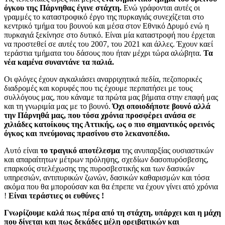
όγκου της Πάρνηθας έγινε στάχτη.
Ενώ γράφονται αυτές οι
γραμμές το καταστροφικό έργο της πυρκαγιάς συνεχίζεται στο
κεντρικό τμήμα του βουνού και μέσα στον Εθνικό Δρυμό ενώ η
πυρκαγιά ξεκίνησε στο δυτικό. Είναι μία καταστροφή που έρχεται
να προστεθεί σε αυτές του 2007, του 2021 και άλλες. Έχουν καεί
τεράστια τμήματα του δάσους που ήταν μέχρι τώρα αλώβητα.
Τα
νέα καμένα συναντάνε τα παλιά.
Οι φλόγες έχουν αγκαλιάσει αναρριχητικά πεδία, πεζοπορικές
διαδρομές και κορυφές που τις έχουμε περπατήσει με τους
συλλόγους μας, που κάναμε τα πρώτα μας βήματα στην επαφή μας
και τη γνωριμία μας με το βουνό.
Όχι οποιοδήποτε βουνό αλλά
την Πάρνηθά μας, που τόσα χρόνια προσφέρει ανάσα σε
χιλιάδες κατοίκους της Αττικής, ως ο πιο σημαντικός ορεινός
όγκος και πνεύμονας πρασίνου στο λεκανοπέδιο.
Αυτό είναι
το τραγικό αποτέλεσμα
της ανυπαρξίας ουσιαστικών
και απαραίτητων μέτρων πρόληψης, σχεδίων δασοπυρόσβεσης,
επαρκούς στελέχωσης της πυροσβεστικής και των δασικών
υπηρεσιών, αντιπυρικών ζωνών, δασικών καθαρισμών και τόσα
ακόμα που θα μπορούσαν και θα έπρεπε να έχουν γίνει από χρόνια
!
Είναι τεράστιες οι ευθύνες !
Γνωρίζουμε καλά πως πέρα από τη στάχτη, υπάρχει και η μάχη
που δίνεται και πως δεκάδες μέλη ορειβατικών και