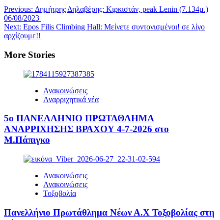
Previous:
Δημήτρης Δηλαβέρης: Κιρκιστάν, peak Lenin (7.134μ.)
06/08/2023
Next:
Epos Filis Climbing Hall: Μείνετε συντονισμένοι! σε λίγο
αρχίζουμε!!
More Stories
Ανακοινώσεις
Αναρριχητικά νέα
5ο ΠΑΝΕΛΛΗΝΙΟ ΠΡΩΤΑΘΛΗΜΑ
ΑΝΑΡΡΙΧΗΣΗΣ ΒΡΑΧΟΥ 4-7-2026 στο
Μ.Πάπιγκο
Ανακοινώσεις
Ανακοινώσεις
Τοξοβολία
Πανελλήνιο Πρωτάθλημα Νέων Α.Χ Τοξοβολίας στη