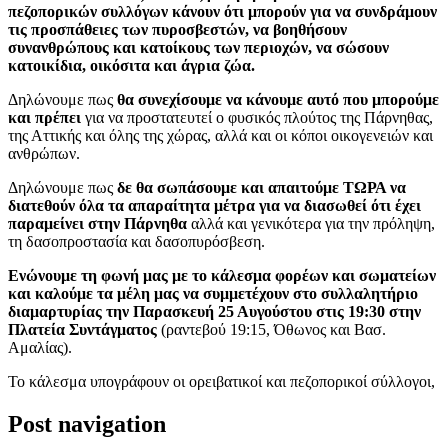
πεζοπορικών συλλόγων κάνουν ότι μπορούν για να συνδράμουν
τις προσπάθειες των πυροσβεστών, να βοηθήσουν
συνανθρώπους και κατοίκους των περιοχών, να σώσουν
κατοικίδια, οικόσιτα και άγρια ζώα.
Δηλώνουμε πως
θα συνεχίσουμε να κάνουμε αυτό που μπορούμε
και πρέπει
για να προστατευτεί ο φυσικός πλούτος της Πάρνηθας,
της Αττικής και όλης της χώρας, αλλά και οι κόποι οικογενειών και
ανθρώπων.
Δηλώνουμε πως
δε θα σωπάσουμε και απαιτούμε ΤΩΡΑ να
διατεθούν όλα τα απαραίτητα μέτρα για να διασωθεί ότι έχει
παραμείνει στην Πάρνηθα
αλλά και γενικότερα για την πρόληψη,
τη δασοπροστασία και δασοπυρόσβεση.
Ενώνουμε τη φωνή μας με το κάλεσμα φορέων και σωματείων
και καλούμε τα μέλη μας να συμμετέχουν στο συλλαλητήριο
διαμαρτυρίας την Παρασκευή 25 Αυγούστου στις 19:30 στην
Πλατεία Συντάγματος
(ραντεβού 19:15, Όθωνος και Βασ.
Αμαλίας).
Το κάλεσμα υπογράφουν οι ορειβατικοί και πεζοπορικοί σύλλογοι,
Post navigation