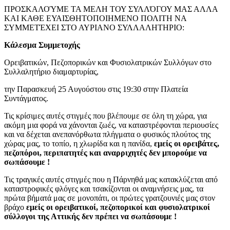
ΠΡΟΣΚΑΛΟΎΜΕ ΤΑ ΜΕΛΗ ΤΟΥ ΣΥΛΛΌΓΟΥ ΜΑΣ ΑΛΛΑ
ΚΑΙ ΚΑΘΕ ΕΥΑΙΣΘΗΤΟΠΟΙΗΜΕΝΟ ΠΟΛΙΤΗ ΝΑ
ΣΥΜΜΕΤΈΧΕΙ ΣΤΟ ΑΥΡΙΑΝΟ ΣΥΛΛΑΛΗΤΗΡΙΟ:
Κάλεσμα Συμμετοχής
Ορειβατικών, Πεζοπορικών και Φυσιολατρικών Συλλόγων στο
Συλλαλητήριο διαμαρτυρίας,
την Παρασκευή 25 Αυγούστου στις 19:30 στην Πλατεία
Συντάγματος.
Τις κρίσιμες αυτές στιγμές που βλέπουμε σε όλη τη χώρα, για
ακόμη μια φορά να χάνονται ζωές, να καταστρέφονται περιουσίες
και να δέχεται ανεπανόρθωτα πλήγματα ο φυσικός πλούτος της
χώρας μας, το τοπίο, η χλωρίδα και η πανίδα,
εμείς οι ορειβάτες,
πεζοπόροι, περιπατητές και αναρριχητές δεν μπορούμε να
σωπάσουμε !
Τις τραγικές αυτές στιγμές που η Πάρνηθά μας κατακλύζεται από
καταστροφικές φλόγες και τσακίζονται οι αναμνήσεις μας, τα
πρώτα βήματά μας σε μονοπάτι, οι πρώτες γρατζουνιές μας στον
βράχο
εμείς οι ορειβατικοί, πεζοπορικοί και φυσιολατρικοί
σύλλογοι της Αττικής δεν πρέπει να σωπάσουμε !