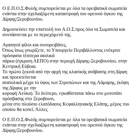
Ο Ε.Π.Ο.Σ.Φυλής συμπορεύεται με όλα τα ορειβατικά σωματεία
ενάντια στην σχεδιαζόμενη καταστροφή του ορεινού όγκου της
Δίρφης/Ξεροβουνίου.
Δημοσιεύσει την επιστολή του Α.Ο.Σ.προς όλα τα Σωματεία και
συντάσσεται με το περιεχόμενό της.
Αγαπητοί φίλοι και συνορειβάτες,
Όπως
ίσως γνωρίζετε, το Υπουργείο Περιβάλλοντος ενέκρινε
πρόσφατα τέσσερα αιολικά
πάρκα (έγκριση ΑΕΠΟ) στην περιοχή Δίρφης-Ξεροβουνίου, στην
Κεντρική Εύβοια.
Το πρώτο ξεκινά από την αρχή της κλασικής ανάβασης στη Δίρφη
και προεκτείνεται
ανατολικά μέχρι το ύψος των Στροπώνων και της Λάμαρης, (κόψη
της Δίρφυς με την
κορυφή Λεύκα). Το δεύτερο, εγκαθίσταται πάνω στο μονοπάτι
πρόσβασης στο Ξεροβουνι,
μέσα στο πλούσιο ελατόδασος Κεφαλληνιακής Ελάτης, μέρος του
οποίου θα κοπεί. Άλλες
Ο Ε.Π.Ο.Σ.Φυλής συμπορεύεται με όλα τα ορειβατικά σωματεία
ενάντια στην σχεδιαζόμενη καταστροφή του ορεινού όγκου της
Δίρφης/Ξεροβουνίου.