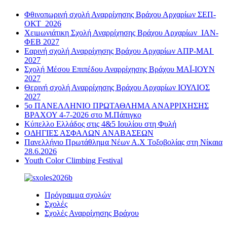
Φθινοπωρινή σχολή Αναρρίχησης Βράχου Αρχαρίων ΣΕΠ-
ΟΚΤ 2026
Χειμωνιάτικη Σχολή Αναρρίχησης Βράχου Αρχαρίων ΙΑΝ-
ΦΕΒ 2027
Εαρινή σχολή Αναρρίχησης Βράχου Αρχαρίων ΑΠΡ-ΜΑΙ
2027
Σχολή Μέσου Επιπέδου Αναρρίχησης Βράχου ΜΑΪ-ΙΟΥΝ
2027
Θερινή σχολή Αναρρίχησης Βράχου Αρχαρίων ΙΟΥΛΙΟΣ
2027
5ο ΠΑΝΕΛΛΗΝΙΟ ΠΡΩΤΑΘΛΗΜΑ ΑΝΑΡΡΙΧΗΣΗΣ
ΒΡΑΧΟΥ 4-7-2026 στο Μ.Πάπιγκο
Κύπελλο Ελλάδος στις 4&5 Ιουλίου στη Φυλή
ΟΔΗΓΙΕΣ ΑΣΦΑΛΩΝ ΑΝΑΒΑΣΕΩΝ
Πανελλήνιο Πρωτάθλημα Νέων Α.Χ Τοξοβολίας στη Νίκαια
28.6.2026
Youth Color Climbing Festival
Πρόγραμμα σχολών
Σχολές
Σχολές Αναρρίχησης Βράχου