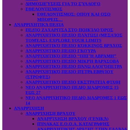
ΔΗΜΟΣΙΕΎΣΕΙΣ ΓΙΑ ΤΟ ΣΎΛΛΟΓΟ
ΕΘΕΛΟΝΤΙΣΜΟΣ
ΕΘΕΛΟΝΤΙΣΜΟΣ: OΠOY KAI ΟΣΟ
ΜΠΟΡΕΙΣ…
ΑΝΑΡΡΙΧΗΤΙΚΆ ΠΕΔΊΑ
ΠΕΔΊΟ ΖΑΧΑΡΙΤΣΑ ΣΤΟ ΠΟΙΚΊΛΟ ΌΡΟΣ
ΑΝΑΡΡΙΧΗΤΙΚΌ ΠΕΔΊΟ ΠΛΆΤΩΣΙ (ΜΕΣΑΊΟΣ
ΤΟΜΈΑΣ), EXPLORE YOUR LIMITS
ΑΝΑΡΡΙΧΗΤΙΚΌ ΠΕΔΊΟ ΚΌΚΚΙΝΟΣ ΒΡΆΧΟΣ
ΑΝΑΡΡΙΧΗΤΙΚΌ ΠΕΔΊΟ ΓΚΟΎΡΑ
ΑΝΑΡΡΙΧΗΤΙΚΌ ΠΕΔΊΟ “ΠΗΓΉ ΑΒΡΆΜΗ”
ΑΝΑΡΡΙΧΗΤΙΚΌ ΠΕΔΊΟ ΜΙΚΡΉ ΒΑΡΆΣΟΒΑ
ΑΝΑΡΡΙΧΗΤΙΚΌ ΠΕΔΊΟ ΠΆΝΩ ΑΛΟΓΌΠΕΤΡΑ
ΑΝΑΡΡΙΧΗΤΙΚΌ ΠΕΔΊΟ ΠΈΤΡΑ ΕΒΡΑΊΟΥ
(ΣΤΡΟΦΈΣ)
ΑΝΑΡΡΙΧΗΤΙΚΌ ΠΕΔΊΟ ΕΚΣΤΡΑΤΕΙΑ ΦΊΧΘΙ
ΝΕΟ ΑΝΑΡΡΙΧΗΤΙΚΟ ΠΕΔΙΟ ΔΙΑΔΡΟΜΕΣ 15
ΕΩΣ 27
ΝΕΟ ΑΝΑΡΡΙΧΗΤΙΚΟ ΠΕΔΙΟ ΔΙΑΔΡΟΜΕΣ 1 ΕΩΣ
14
ΑΝΑΡΡΊΧΗΣΗ
ΑΝΑΡΡΊΧΗΣΗ ΒΡΆΧΟΥ
ΑΝΑΡΡΊΧΗΣΗ ΒΡΆΧΟΥ (ΓΕΝΙΚΆ)
ΠΊΝΑΚΑΣ Ε.Ο.Ο.Α. ΚΑΤΑΓΡΑΦΉΣ
ΑΝΑΡΡΙΧΗΤΙΚΉΣ ΔΡΆΣΗΣ ΣΤΗΝ ΕΛΛΆΔΑ