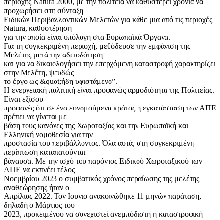
περιοχής Νatura 2000, με την πολιτεία να καθυστερεί χρόνια να
προχωρήσει στη σύνταξη
Ειδικών Περιβαλλοντικών Μελετών για κάθε μια από τις περιοχές
Νatura, καθυστέρηση
για την οποία είναι υπόλογη στα Ευρωπαϊκά Όργανα.
Για τη συγκεκριμένη περιοχή, μεθόδευσε την εμφάνιση της
Μελέτης μετά την αδειοδότηση
και για να δικαιολογήσει την επερχόμενη καταστροφή χαρακτηρίζει
στην Μελέτη, ψευδώς
το έργο ως &quot;ήδη υφιστάμενο”.
Η ενεργειακή πολιτική είναι προφανώς αρμοδιότητα της Πολιτείας.
Είναι εξίσου
προφανές ότι σε ένα ευνομούμενο κράτος η εγκατάσταση των ΑΠΕ
πρέπει να γίνεται με
βάση τους κανόνες της Χωροταξίας και την Ευρωπαϊκή και
Ελληνική νομοθεσία για την
προστασία του περιβάλλοντος. Όλα αυτά, στη συγκεκριμένη
περίπτωση καταπατούνται
βάναυσα. Με την ισχύ του παρόντος Ειδικού Χωροταξικού των
ΑΠΕ να εκπνέει τέλος
Νοεμβρίου 2023 ο συμβατικός χρόνος περαίωσης της μελέτης
αναθεώρησης ήταν ο
Απρίλιος 2022. Τον Ιουνιο ανακοινώθηκε 11 μηνών παράταση,
δηλαδή ο Μάρτιος του
2023, προκειμένου να συνεχιστεί ανεμπόδιστη η καταστροφική