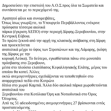
Δημοσιεύσει την επιστολή του Α.Ο.Σ.προς όλα τα Σωματεία και
συντάσσεται με το περιεχόμενό της.
Αγαπητοί φίλοι και συνορειβάτες,
Όπως
ίσως γνωρίζετε, το Υπουργείο Περιβάλλοντος ενέκρινε
πρόσφατα τέσσερα αιολικά
πάρκα (έγκριση ΑΕΠΟ) στην περιοχή Δίρφης-Ξεροβουνίου, στην
Κεντρική Εύβοια.
Το πρώτο ξεκινά από την αρχή της κλασικής ανάβασης στη Δίρφη
και προεκτείνεται
ανατολικά μέχρι το ύψος των Στροπώνων και της Λάμαρης, (κόψη
της Δίρφυς με την
κορυφή Λεύκα). Το δεύτερο, εγκαθίσταται πάνω στο μονοπάτι
πρόσβασης στο Ξεροβουνι,
μέσα στο πλούσιο ελατόδασος Κεφαλληνιακής Ελάτης, μέρος του
οποίου θα κοπεί. Άλλες
οκτώ ανεμογεννήτριες σχεδιάζονται να τοποθετηθούν στο
αναρριχητικό πεδίο στο Κοτρώνι
δίπλα στο χωριό Καμπιά. Άλλα δύο αιολικά πάρκα χωροθετούνται
ανατολικά του
Ξεροβουνίου στα Κοτύλαια Όρη και Νοτιοδυτικά στο Όρος
Όλυμπος.
Από τις 51 αδειοδοτημένες ανεμογεννήτριες 27 βρίσκονται εντός
προστατευόμενης