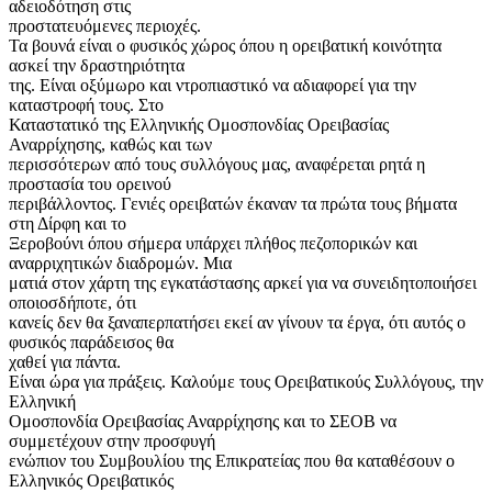
αδειοδότηση στις
προστατευόμενες περιοχές.
Τα βουνά είναι ο φυσικός χώρος όπου η ορειβατική κοινότητα
ασκεί την δραστηριότητα
της. Είναι οξύμωρο και ντροπιαστικό να αδιαφορεί για την
καταστροφή τους. Στο
Καταστατικό της Ελληνικής Ομοσπονδίας Ορειβασίας
Αναρρίχησης, καθώς και των
περισσότερων από τους συλλόγους μας, αναφέρεται ρητά η
προστασία του ορεινού
περιβάλλοντος. Γενιές ορειβατών έκαναν τα πρώτα τους βήματα
στη Δίρφη και το
Ξεροβούνι όπου σήμερα υπάρχει πλήθος πεζοπορικών και
αναρριχητικών διαδρομών. Μια
ματιά στον χάρτη της εγκατάστασης αρκεί για να συνειδητοποιήσει
οποιοσδήποτε, ότι
κανείς δεν θα ξαναπερπατήσει εκεί αν γίνουν τα έργα, ότι αυτός ο
φυσικός παράδεισος θα
χαθεί για πάντα.
Είναι ώρα για πράξεις. Καλούμε τους Ορειβατικούς Συλλόγους, την
Ελληνική
Ομοσπονδία Ορειβασίας Αναρρίχησης και το ΣΕΟΒ να
συμμετέχουν στην προσφυγή
ενώπιον του Συμβουλίου της Επικρατείας που θα καταθέσουν ο
Ελληνικός Ορειβατικός