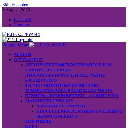
Skip to content
6 August, 2026
Facebook
Youtube
Primary Menu
ΑΡΧΙΚΗ
Ο ΣΎΛΛΟΓΟΣ
ΔΙΕΎΘΥΝΣΗ ΓΡΑΦΕΊΩΝ ΣΥΛΛΌΓΟΥ ΚΑΙ
ΧΆΡΤΗΣ ΠΡΌΣΒΑΣΗΣ
ΛΊΓΑ ΛΌΓΙΑ ΓΙΑ ΤΟΝ Ε.Π.Ο.Σ. ΦΥΛΉΣ
ΚΑΤΑΣΤΑΤΙΚΌ
ΤΟ ΝΕΟ ΔΙΟΙΚΗΤΙΚΟ ΣΥΜΒΟΥΛΙΟ
ΤΡΑΠΕΖΙΚΌΣ ΛΟΓΑΡΙΑΣΜΌΣ ΣΥΛΛΌΓΟΥ
ΚΊΝΗΤΡΑ – ΕΠΙΒΡΑΒΕΎΣΕΙΣ – ΟΔΟΙΠΟΡΙΚΆ
ΔΙΑΚΗΡΥΞΗ ΤΥΡΟΛΟΥ
ΔΙΑΚΎΡΗΞΗ ΤΥΡΌΛΟΥ
UIAA DECLARATION HIKING CLIMBING
MOUNTAINEERING
ΕΚΠΤΩΣΕΙΣ
GDPR