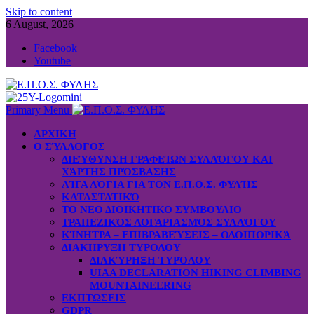
Skip to content
6 August, 2026
Facebook
Youtube
Primary Menu
ΑΡΧΙΚΗ
Ο ΣΎΛΛΟΓΟΣ
ΔΙΕΎΘΥΝΣΗ ΓΡΑΦΕΊΩΝ ΣΥΛΛΌΓΟΥ ΚΑΙ
ΧΆΡΤΗΣ ΠΡΌΣΒΑΣΗΣ
ΛΊΓΑ ΛΌΓΙΑ ΓΙΑ ΤΟΝ Ε.Π.Ο.Σ. ΦΥΛΉΣ
ΚΑΤΑΣΤΑΤΙΚΌ
ΤΟ ΝΕΟ ΔΙΟΙΚΗΤΙΚΟ ΣΥΜΒΟΥΛΙΟ
ΤΡΑΠΕΖΙΚΌΣ ΛΟΓΑΡΙΑΣΜΌΣ ΣΥΛΛΌΓΟΥ
ΚΊΝΗΤΡΑ – ΕΠΙΒΡΑΒΕΎΣΕΙΣ – ΟΔΟΙΠΟΡΙΚΆ
ΔΙΑΚΗΡΥΞΗ ΤΥΡΟΛΟΥ
ΔΙΑΚΎΡΗΞΗ ΤΥΡΌΛΟΥ
UIAA DECLARATION HIKING CLIMBING
MOUNTAINEERING
ΕΚΠΤΩΣΕΙΣ
GDPR