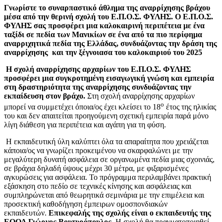
Γνωρίστε το συναρπαστικό άθλημα της αναρρίχησης βράχου
μέσα από την θερινή σχολή του Ε.Π.Ο.Σ. ΦΥΛΗΣ. Ο Ε.Π.Ο.Σ.
ΦΥΛΗΣ σας προσφέρει μια καλοκαιρινή περιπέτεια με ένα
ταξίδι σε πεδία των Μανικίων σε ένα από τα πιο περίφημα
αναρριχητικά πεδία της Ελλάδας, συνδυάζοντας την δράση της
αναρρίχησης και την ξέγνοιασα του καλοκαιριού του 2025
Η σχολή αναρρίχησης αρχαρίων του Ε.Π.Ο.Σ. ΦΥΛΗΣ
προσφέρει μια συγκροτημένη εισαγωγική γνώση και εμπειρία
στη δραστηριότητα της αναρρίχησης συνδυάζοντας την
εκπαίδευση στον βράχο.
Στη σχολή αναρρίχησης αρχαρίων
ο
μπορεί να συμμετέχει όποια/ος έχει κλείσει το 18
έτος της ηλικίας
του και δεν απαιτείται προηγούμενη σχετική εμπειρία παρά μόνο
λίγη διάθεση για περιπέτεια και αγάπη για τη φύση.
Η εκπαιδευτική ύλη καλύπτει όλα τα απαραίτητα που χρειάζεται
κάποια/ος να γνωρίζει προκειμένου να σκαρφαλώνει με την
μεγαλύτερη δυνατή ασφάλεια σε οργανωμένα πεδία μιας σχοινιάς,
σε βράχια δηλαδή ύψους μέχρι 30 μέτρα, με φιξαρισμένες
αγκυρώσεις για ασφάλεια. Το πρόγραμμα περιλαμβάνει πρακτική
εξάσκηση στο πεδίο σε τεχνικές κίνησης και ασφάλειας και
συμπληρώνεται από θεωρητικά σεμινάρια με την επιμέλεια και
προσεκτική καθοδήγηση έμπειρων ομοσπονδιακών
εκπαιδευτών.
Επικεφαλής της σχολής είναι ο εκπαιδευτής της
ΕΟΟΑ Γιώργος Βουτυρόπουλος
. Η σχολή θα πραγματοποιηθεί