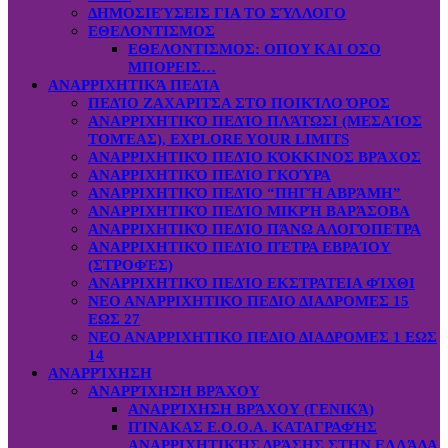
ΔΗΜΟΣΙΕΎΣΕΙΣ ΓΙΑ ΤΟ ΣΎΛΛΟΓΟ
ΕΘΕΛΟΝΤΙΣΜΟΣ
ΕΘΕΛΟΝΤΙΣΜΟΣ: OΠOY KAI ΟΣΟ
ΜΠΟΡΕΙΣ…
ΑΝΑΡΡΙΧΗΤΙΚΆ ΠΕΔΊΑ
ΠΕΔΊΟ ΖΑΧΑΡΙΤΣΑ ΣΤΟ ΠΟΙΚΊΛΟ ΌΡΟΣ
ΑΝΑΡΡΙΧΗΤΙΚΌ ΠΕΔΊΟ ΠΛΆΤΩΣΙ (ΜΕΣΑΊΟΣ
ΤΟΜΈΑΣ), EXPLORE YOUR LIMITS
ΑΝΑΡΡΙΧΗΤΙΚΌ ΠΕΔΊΟ ΚΌΚΚΙΝΟΣ ΒΡΆΧΟΣ
ΑΝΑΡΡΙΧΗΤΙΚΌ ΠΕΔΊΟ ΓΚΟΎΡΑ
ΑΝΑΡΡΙΧΗΤΙΚΌ ΠΕΔΊΟ “ΠΗΓΉ ΑΒΡΆΜΗ”
ΑΝΑΡΡΙΧΗΤΙΚΌ ΠΕΔΊΟ ΜΙΚΡΉ ΒΑΡΆΣΟΒΑ
ΑΝΑΡΡΙΧΗΤΙΚΌ ΠΕΔΊΟ ΠΆΝΩ ΑΛΟΓΌΠΕΤΡΑ
ΑΝΑΡΡΙΧΗΤΙΚΌ ΠΕΔΊΟ ΠΈΤΡΑ ΕΒΡΑΊΟΥ
(ΣΤΡΟΦΈΣ)
ΑΝΑΡΡΙΧΗΤΙΚΌ ΠΕΔΊΟ ΕΚΣΤΡΑΤΕΙΑ ΦΊΧΘΙ
ΝΕΟ ΑΝΑΡΡΙΧΗΤΙΚΟ ΠΕΔΙΟ ΔΙΑΔΡΟΜΕΣ 15
ΕΩΣ 27
ΝΕΟ ΑΝΑΡΡΙΧΗΤΙΚΟ ΠΕΔΙΟ ΔΙΑΔΡΟΜΕΣ 1 ΕΩΣ
14
ΑΝΑΡΡΊΧΗΣΗ
ΑΝΑΡΡΊΧΗΣΗ ΒΡΆΧΟΥ
ΑΝΑΡΡΊΧΗΣΗ ΒΡΆΧΟΥ (ΓΕΝΙΚΆ)
ΠΊΝΑΚΑΣ Ε.Ο.Ο.Α. ΚΑΤΑΓΡΑΦΉΣ
ΑΝΑΡΡΙΧΗΤΙΚΉΣ ΔΡΆΣΗΣ ΣΤΗΝ ΕΛΛΆΔΑ