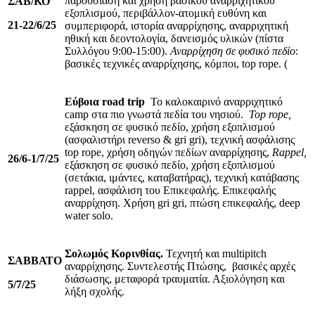
παρουσίαση και χρήση βασικού αναρριχητικού
ΣΑΒ/ΚΟ
εξοπλισμού, περιβάλλον-ατομική ευθύνη και
21-22/6/25
συμπεριφορά, ιστορία αναρρίχησης, αναρριχητική
ηθική και δεοντολογία, δανεισμός υλικών (πίστα
Συλλόγου 9:00-15:00).
Αναρρίχηση σε φυσικό πεδίο
:
βασικές τεχνικές αναρρίχησης, κόμποι, top rope. (
Εύβοια
road
trip
Το καλοκαιρινό αναρριχητικό
camp στα πιο γνωστά πεδία του νησιού.
Top
rope
,
εξάσκηση σε φυσικό πεδίο, χρήση εξοπλισμού
(ασφαλιστήρι reverso & gri gri), τεχνική ασφάλισης
top rope, χρήση οδηγών πεδίων αναρρίχησης,
Rappel
,
26/6-1/7/25
εξάσκηση σε φυσικό πεδίο, χρήση εξοπλισμού
(σετάκια, ιμάντες, καταβατήρας), τεχνική κατάβασης
rappel, ασφάλιση του Επικεφαλής. Επικεφαλής
αναρρίχηση. Χρήση gri gri, πτώση επικεφαλής, deep
water solo.
Σολωμός Κορινθίας.
Τεχνητή και multipitch
ΣΑΒΒΑΤΟ
αναρρίχησης. Συντελεστής Πτώσης, βασικές αρχές
διάσωσης, μεταφορά τραυματία. Αξιολόγηση και
5/7/25
λήξη σχολής.