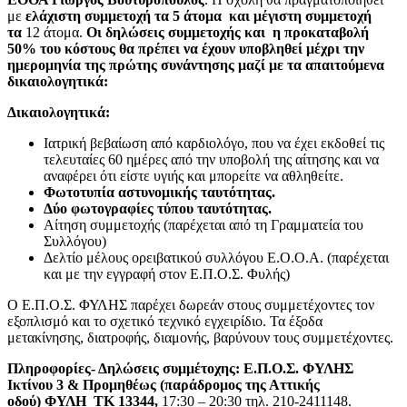
με
ελάχιστη συμμετοχή τα 5 άτομα και μέγιστη συμμετοχή
τα
12 άτομα.
Οι δηλώσεις συμμετοχής και η προκαταβολή
50% του κόστους θα πρέπει να έχουν υποβληθεί μέχρι την
ημερομηνία της πρώτης συνάντησης μαζί με τα απαιτούμενα
δικαιολογητικά:
Δικαιολογητικά:
Ιατρική βεβαίωση από καρδιολόγο, που να έχει εκδοθεί τις
τελευταίες 60 ημέρες από την υποβολή της αίτησης και να
αναφέρει ότι είστε υγιής και μπορείτε να αθληθείτε.
Φωτοτυπία αστυνομικής ταυτότητας.
Δύο φωτογραφίες τύπου ταυτότητας.
Αίτηση συμμετοχής (παρέχεται από τη Γραμματεία του
Συλλόγου)
Δελτίο μέλους ορειβατικού συλλόγου Ε.Ο.Ο.Α. (παρέχεται
και με την εγγραφή στον Ε.Π.Ο.Σ. Φυλής)
Ο Ε.Π.Ο.Σ. ΦΥΛΗΣ παρέχει δωρεάν στους συμμετέχοντες τον
εξοπλισμό και το σχετικό τεχνικό εγχειρίδιο. Τα έξοδα
μετακίνησης, διατροφής, διαμονής, βαρύνουν τους συμμετέχοντες.
Πληροφορίες- Δηλώσεις συμμέτοχης: Ε.Π.Ο.Σ. ΦΥΛΗΣ
Ικτίνου 3 & Προμηθέως (παράδρομος της Αττικής
οδού) ΦΥΛΗ ΤΚ 13344,
17:30 – 20:30 τηλ. 210-2411148.