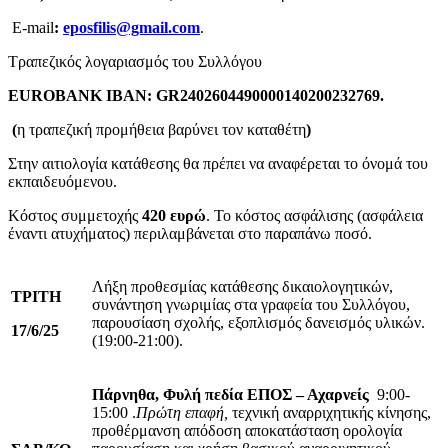
E-mail
:
eposfilis@gmail.com
.
Τραπεζικός λογαριασμός του Συλλόγου
EUROBAΝK ΙΒΑΝ: GR2402604490000140200232769.
(
η τραπεζική προμήθεια βαρύνει τον καταθέτη
)
Στην αιτιολογία κατάθεσης θα πρέπει να αναφέρεται το όνομά του
εκπαιδευόμενου.
Κόστος συμμετοχής
420 ευρώ
. Το κόστος ασφάλισης (ασφάλεια
έναντι ατυχήματος) περιλαμβάνεται στο παραπάνω ποσό.
Λήξη προθεσμίας κατάθεσης δικαιολογητικών,
ΤΡΙΤΗ
συνάντηση γνωριμίας στα γραφεία του Συλλόγου,
παρουσίαση σχολής, εξοπλισμός δανεισμός υλικών.
17/6/25
(19:00-21:00).
Πάρνηθα, Φυλή πεδία ΕΠΟΣ – Αχαρνείς
9:00-
15:00 .
Πρώτη επαφή,
τεχνική αναρριχητικής κίνησης,
προθέρμανση απόδοση αποκατάσταση ορολογία