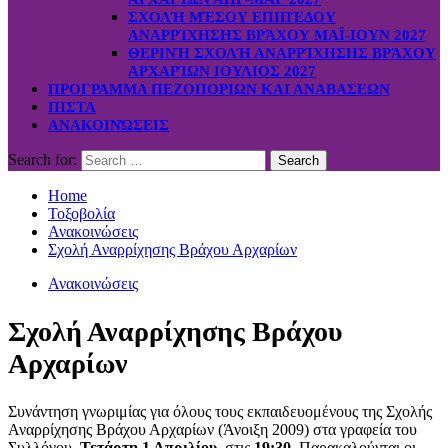
ΣΧΟΛΉ ΜΈΣΟΥ ΕΠΙΠΈΔΟΥ
ΑΝΑΡΡΊΧΗΣΗΣ ΒΡΆΧΟΥ ΜΑΪ-ΙΟΥΝ 2027
ΘΕΡΙΝΉ ΣΧΟΛΉ ΑΝΑΡΡΊΧΗΣΗΣ ΒΡΆΧΟΥ
ΑΡΧΑΡΊΩΝ ΙΟΥΛΙΟΣ 2027
ΠΡΟΓΡΑΜΜΑ ΠΕΖΟΠΟΡΙΩΝ ΚΑΙ ΑΝΑΒΑΣΕΩΝ
ΠΙΣΤΑ
ΑΝΑΚΟΙΝΏΣΕΙΣ
Search for:
Home
Τοξοβολία
Ανακοινώσεις
Σχολή Αναρρίχησης Βράχου Αρχαρίων
Ανακοινώσεις
Σχολή Αναρρίχησης Βράχου
Αρχαρίων
Συνάντηση γνωριμίας για όλους τους εκπαιδευομένους της Σχολής
Αναρρίχησης Βράχου Αρχαρίων (Άνοιξη 2009) στα γραφεία του
Συλλόγου,
Τετάρτη 1 Απριλίου
, στις
19:30
. Παρακαλούνται οι