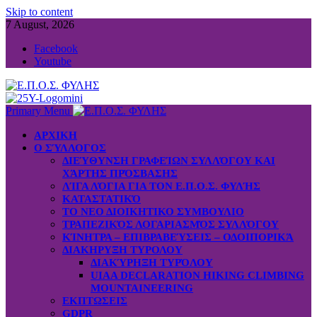
Skip to content
7 August, 2026
Facebook
Youtube
Primary Menu
ΑΡΧΙΚΗ
Ο ΣΎΛΛΟΓΟΣ
ΔΙΕΎΘΥΝΣΗ ΓΡΑΦΕΊΩΝ ΣΥΛΛΌΓΟΥ ΚΑΙ
ΧΆΡΤΗΣ ΠΡΌΣΒΑΣΗΣ
ΛΊΓΑ ΛΌΓΙΑ ΓΙΑ ΤΟΝ Ε.Π.Ο.Σ. ΦΥΛΉΣ
ΚΑΤΑΣΤΑΤΙΚΌ
ΤΟ ΝΕΟ ΔΙΟΙΚΗΤΙΚΟ ΣΥΜΒΟΥΛΙΟ
ΤΡΑΠΕΖΙΚΌΣ ΛΟΓΑΡΙΑΣΜΌΣ ΣΥΛΛΌΓΟΥ
ΚΊΝΗΤΡΑ – ΕΠΙΒΡΑΒΕΎΣΕΙΣ – ΟΔΟΙΠΟΡΙΚΆ
ΔΙΑΚΗΡΥΞΗ ΤΥΡΟΛΟΥ
ΔΙΑΚΎΡΗΞΗ ΤΥΡΌΛΟΥ
UIAA DECLARATION HIKING CLIMBING
MOUNTAINEERING
ΕΚΠΤΩΣΕΙΣ
GDPR