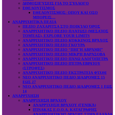
ΔΗΜΟΣΙΕΎΣΕΙΣ ΓΙΑ ΤΟ ΣΎΛΛΟΓΟ
ΕΘΕΛΟΝΤΙΣΜΟΣ
ΕΘΕΛΟΝΤΙΣΜΟΣ: OΠOY KAI ΟΣΟ
ΜΠΟΡΕΙΣ…
ΑΝΑΡΡΙΧΗΤΙΚΆ ΠΕΔΊΑ
ΠΕΔΊΟ ΖΑΧΑΡΙΤΣΑ ΣΤΟ ΠΟΙΚΊΛΟ ΌΡΟΣ
ΑΝΑΡΡΙΧΗΤΙΚΌ ΠΕΔΊΟ ΠΛΆΤΩΣΙ (ΜΕΣΑΊΟΣ
ΤΟΜΈΑΣ), EXPLORE YOUR LIMITS
ΑΝΑΡΡΙΧΗΤΙΚΌ ΠΕΔΊΟ ΚΌΚΚΙΝΟΣ ΒΡΆΧΟΣ
ΑΝΑΡΡΙΧΗΤΙΚΌ ΠΕΔΊΟ ΓΚΟΎΡΑ
ΑΝΑΡΡΙΧΗΤΙΚΌ ΠΕΔΊΟ “ΠΗΓΉ ΑΒΡΆΜΗ”
ΑΝΑΡΡΙΧΗΤΙΚΌ ΠΕΔΊΟ ΜΙΚΡΉ ΒΑΡΆΣΟΒΑ
ΑΝΑΡΡΙΧΗΤΙΚΌ ΠΕΔΊΟ ΠΆΝΩ ΑΛΟΓΌΠΕΤΡΑ
ΑΝΑΡΡΙΧΗΤΙΚΌ ΠΕΔΊΟ ΠΈΤΡΑ ΕΒΡΑΊΟΥ
(ΣΤΡΟΦΈΣ)
ΑΝΑΡΡΙΧΗΤΙΚΌ ΠΕΔΊΟ ΕΚΣΤΡΑΤΕΙΑ ΦΊΧΘΙ
ΝΕΟ ΑΝΑΡΡΙΧΗΤΙΚΟ ΠΕΔΙΟ ΔΙΑΔΡΟΜΕΣ 15
ΕΩΣ 27
ΝΕΟ ΑΝΑΡΡΙΧΗΤΙΚΟ ΠΕΔΙΟ ΔΙΑΔΡΟΜΕΣ 1 ΕΩΣ
14
ΑΝΑΡΡΊΧΗΣΗ
ΑΝΑΡΡΊΧΗΣΗ ΒΡΆΧΟΥ
ΑΝΑΡΡΊΧΗΣΗ ΒΡΆΧΟΥ (ΓΕΝΙΚΆ)
ΠΊΝΑΚΑΣ Ε.Ο.Ο.Α. ΚΑΤΑΓΡΑΦΉΣ
ΑΝΑΡΡΙΧΗΤΙΚΉΣ ΔΡΆΣΗΣ ΣΤΗΝ ΕΛΛΆΔΑ