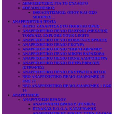
ΔΗΜΟΣΙΕΎΣΕΙΣ ΓΙΑ ΤΟ ΣΎΛΛΟΓΟ
ΕΘΕΛΟΝΤΙΣΜΟΣ
ΕΘΕΛΟΝΤΙΣΜΟΣ: OΠOY KAI ΟΣΟ
ΜΠΟΡΕΙΣ…
ΑΝΑΡΡΙΧΗΤΙΚΆ ΠΕΔΊΑ
ΠΕΔΊΟ ΖΑΧΑΡΙΤΣΑ ΣΤΟ ΠΟΙΚΊΛΟ ΌΡΟΣ
ΑΝΑΡΡΙΧΗΤΙΚΌ ΠΕΔΊΟ ΠΛΆΤΩΣΙ (ΜΕΣΑΊΟΣ
ΤΟΜΈΑΣ), EXPLORE YOUR LIMITS
ΑΝΑΡΡΙΧΗΤΙΚΌ ΠΕΔΊΟ ΚΌΚΚΙΝΟΣ ΒΡΆΧΟΣ
ΑΝΑΡΡΙΧΗΤΙΚΌ ΠΕΔΊΟ ΓΚΟΎΡΑ
ΑΝΑΡΡΙΧΗΤΙΚΌ ΠΕΔΊΟ “ΠΗΓΉ ΑΒΡΆΜΗ”
ΑΝΑΡΡΙΧΗΤΙΚΌ ΠΕΔΊΟ ΜΙΚΡΉ ΒΑΡΆΣΟΒΑ
ΑΝΑΡΡΙΧΗΤΙΚΌ ΠΕΔΊΟ ΠΆΝΩ ΑΛΟΓΌΠΕΤΡΑ
ΑΝΑΡΡΙΧΗΤΙΚΌ ΠΕΔΊΟ ΠΈΤΡΑ ΕΒΡΑΊΟΥ
(ΣΤΡΟΦΈΣ)
ΑΝΑΡΡΙΧΗΤΙΚΌ ΠΕΔΊΟ ΕΚΣΤΡΑΤΕΙΑ ΦΊΧΘΙ
ΝΕΟ ΑΝΑΡΡΙΧΗΤΙΚΟ ΠΕΔΙΟ ΔΙΑΔΡΟΜΕΣ 15
ΕΩΣ 27
ΝΕΟ ΑΝΑΡΡΙΧΗΤΙΚΟ ΠΕΔΙΟ ΔΙΑΔΡΟΜΕΣ 1 ΕΩΣ
14
ΑΝΑΡΡΊΧΗΣΗ
ΑΝΑΡΡΊΧΗΣΗ ΒΡΆΧΟΥ
ΑΝΑΡΡΊΧΗΣΗ ΒΡΆΧΟΥ (ΓΕΝΙΚΆ)
ΠΊΝΑΚΑΣ Ε.Ο.Ο.Α. ΚΑΤΑΓΡΑΦΉΣ
ΑΝΑΡΡΙΧΗΤΙΚΉΣ ΔΡΆΣΗΣ ΣΤΗΝ ΕΛΛΆΔΑ