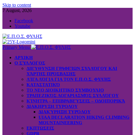
Skip to content
7 August, 2026
Facebook
Youtube
Primary Menu
ΑΡΧΙΚΗ
Ο ΣΎΛΛΟΓΟΣ
ΔΙΕΎΘΥΝΣΗ ΓΡΑΦΕΊΩΝ ΣΥΛΛΌΓΟΥ ΚΑΙ
ΧΆΡΤΗΣ ΠΡΌΣΒΑΣΗΣ
ΛΊΓΑ ΛΌΓΙΑ ΓΙΑ ΤΟΝ Ε.Π.Ο.Σ. ΦΥΛΉΣ
ΚΑΤΑΣΤΑΤΙΚΌ
ΤΟ ΝΕΟ ΔΙΟΙΚΗΤΙΚΟ ΣΥΜΒΟΥΛΙΟ
ΤΡΑΠΕΖΙΚΌΣ ΛΟΓΑΡΙΑΣΜΌΣ ΣΥΛΛΌΓΟΥ
ΚΊΝΗΤΡΑ – ΕΠΙΒΡΑΒΕΎΣΕΙΣ – ΟΔΟΙΠΟΡΙΚΆ
ΔΙΑΚΗΡΥΞΗ ΤΥΡΟΛΟΥ
ΔΙΑΚΎΡΗΞΗ ΤΥΡΌΛΟΥ
UIAA DECLARATION HIKING CLIMBING
MOUNTAINEERING
ΕΚΠΤΩΣΕΙΣ
GDPR