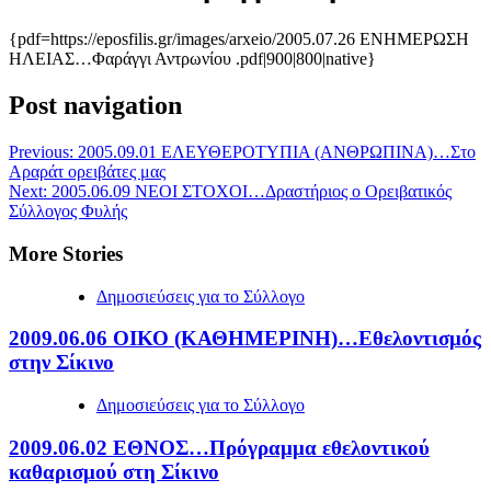
{pdf=https://eposfilis.gr/images/arxeio/2005.07.26 ΕΝΗΜΕΡΩΣΗ
ΗΛΕΙΑΣ…Φαράγγι Αντρωνίου .pdf|900|800|native}
Post navigation
Previous:
2005.09.01 ΕΛΕΥΘΕΡΟΤΥΠΙΑ (ΑΝΘΡΩΠΙΝΑ)…Στο
Αραράτ ορειβάτες μας
Next:
2005.06.09 ΝΕΟΙ ΣΤΟΧΟΙ…Δραστήριος ο Ορειβατικός
Σύλλογος Φυλής
More Stories
Δημοσιεύσεις για το Σύλλογο
2009.06.06 ΟΙΚΟ (ΚΑΘΗΜΕΡΙΝΗ)…Εθελοντισμός
στην Σίκινο
Δημοσιεύσεις για το Σύλλογο
2009.06.02 ΕΘΝΟΣ…Πρόγραμμα εθελοντικού
καθαρισμού στη Σίκινο