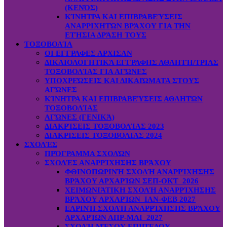
(ΚΕΝΌΣ)
ΚΊΝΗΤΡΑ ΚΑΙ ΕΠΙΒΡΑΒΕΎΣΕΙΣ
ΑΝΑΡΡΙΧΗΤΏΝ ΒΡΆΧΟΥ ΓΙΑ ΤΗΝ
ΕΤΉΣΙΑ ΔΡΆΣΗ ΤΟΥΣ
ΤΟΞΟΒΟΛΊΑ
ΟΙ ΕΓΓΡΑΦΕΣ ΑΡΧΙΣΑΝ
ΔΙΚΑΙΟΛΟΓΗΤΙΚΆ ΕΓΓΡΑΦΗΣ ΑΘΛΗΤΉ/ΤΡΙΑΣ
ΤΟΞΟΒΟΛΊΑΣ ΓΙΑ ΑΓΏΝΕΣ
ΥΠΟΧΡΕΏΣΕΙΣ ΚΑΙ ΔΙΚΑΙΏΜΑΤΑ ΣΤΟΥΣ
ΑΓΏΝΕΣ
ΚΊΝΗΤΡΑ ΚΑΙ ΕΠΙΒΡΑΒΕΎΣΕΙΣ ΑΘΛΗΤΏΝ
ΤΟΞΟΒΟΛΊΑΣ
ΑΓΏΝΕΣ (ΓΕΝΙΚΆ)
ΔΙΑΚΡΊΣΕΙΣ ΤΟΞΟΒΟΛΊΑΣ 2023
ΔΙΑΚΡΙΣΕΙΣ ΤΟΞΟΒΟΛΙΑΣ 2024
ΣΧΟΛΈΣ
ΠΡΌΓΡΑΜΜΑ ΣΧΟΛΏΝ
ΣΧΟΛΈΣ ΑΝΑΡΡΊΧΗΣΗΣ ΒΡΆΧΟΥ
ΦΘΙΝΟΠΩΡΙΝΉ ΣΧΟΛΉ ΑΝΑΡΡΊΧΗΣΗΣ
ΒΡΆΧΟΥ ΑΡΧΑΡΊΩΝ ΣΕΠ-ΟΚΤ 2026
ΧΕΙΜΩΝΙΆΤΙΚΗ ΣΧΟΛΉ ΑΝΑΡΡΊΧΗΣΗΣ
ΒΡΆΧΟΥ ΑΡΧΑΡΊΩΝ ΙΑΝ-ΦΕΒ 2027
ΕΑΡΙΝΉ ΣΧΟΛΉ ΑΝΑΡΡΊΧΗΣΗΣ ΒΡΆΧΟΥ
ΑΡΧΑΡΊΩΝ ΑΠΡ-ΜΑΙ 2027
ΣΧΟΛΉ ΜΈΣΟΥ ΕΠΙΠΈΔΟΥ