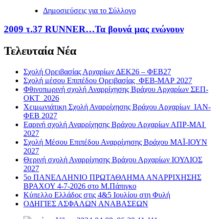
Δημοσιεύσεις για το Σύλλογο
2009 τ.37 RUNNER…Τα βουνά μας ενώνουν
Τελευταία Νέα
Σχολή Ορειβασίας Αρχαρίων ΔΕΚ26 – ΦΕΒ27
Σχολή μέσου Επιπέδου Ορειβασίας ΦΕΒ-ΜΑΡ 2027
Φθινοπωρινή σχολή Αναρρίχησης Βράχου Αρχαρίων ΣΕΠ-
ΟΚΤ 2026
Χειμωνιάτικη Σχολή Αναρρίχησης Βράχου Αρχαρίων ΙΑΝ-
ΦΕΒ 2027
Εαρινή σχολή Αναρρίχησης Βράχου Αρχαρίων ΑΠΡ-ΜΑΙ
2027
Σχολή Μέσου Επιπέδου Αναρρίχησης Βράχου ΜΑΪ-ΙΟΥΝ
2027
Θερινή σχολή Αναρρίχησης Βράχου Αρχαρίων ΙΟΥΛΙΟΣ
2027
5ο ΠΑΝΕΛΛΗΝΙΟ ΠΡΩΤΑΘΛΗΜΑ ΑΝΑΡΡΙΧΗΣΗΣ
ΒΡΑΧΟΥ 4-7-2026 στο Μ.Πάπιγκο
Κύπελλο Ελλάδος στις 4&5 Ιουλίου στη Φυλή
ΟΔΗΓΙΕΣ ΑΣΦΑΛΩΝ ΑΝΑΒΑΣΕΩΝ