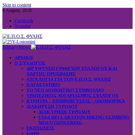
Skip to content
8 August, 2026
Facebook
Youtube
Primary Menu
ΑΡΧΙΚΗ
Ο ΣΎΛΛΟΓΟΣ
ΔΙΕΎΘΥΝΣΗ ΓΡΑΦΕΊΩΝ ΣΥΛΛΌΓΟΥ ΚΑΙ
ΧΆΡΤΗΣ ΠΡΌΣΒΑΣΗΣ
ΛΊΓΑ ΛΌΓΙΑ ΓΙΑ ΤΟΝ Ε.Π.Ο.Σ. ΦΥΛΉΣ
ΚΑΤΑΣΤΑΤΙΚΌ
ΤΟ ΝΕΟ ΔΙΟΙΚΗΤΙΚΟ ΣΥΜΒΟΥΛΙΟ
ΤΡΑΠΕΖΙΚΌΣ ΛΟΓΑΡΙΑΣΜΌΣ ΣΥΛΛΌΓΟΥ
ΚΊΝΗΤΡΑ – ΕΠΙΒΡΑΒΕΎΣΕΙΣ – ΟΔΟΙΠΟΡΙΚΆ
ΔΙΑΚΗΡΥΞΗ ΤΥΡΟΛΟΥ
ΔΙΑΚΎΡΗΞΗ ΤΥΡΌΛΟΥ
UIAA DECLARATION HIKING CLIMBING
MOUNTAINEERING
ΕΚΠΤΩΣΕΙΣ
GDPR