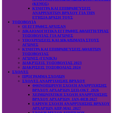
(ΚΕΝΌΣ)
ΚΊΝΗΤΡΑ ΚΑΙ ΕΠΙΒΡΑΒΕΎΣΕΙΣ
ΑΝΑΡΡΙΧΗΤΏΝ ΒΡΆΧΟΥ ΓΙΑ ΤΗΝ
ΕΤΉΣΙΑ ΔΡΆΣΗ ΤΟΥΣ
ΤΟΞΟΒΟΛΊΑ
ΟΙ ΕΓΓΡΑΦΕΣ ΑΡΧΙΣΑΝ
ΔΙΚΑΙΟΛΟΓΗΤΙΚΆ ΕΓΓΡΑΦΗΣ ΑΘΛΗΤΉ/ΤΡΙΑΣ
ΤΟΞΟΒΟΛΊΑΣ ΓΙΑ ΑΓΏΝΕΣ
ΥΠΟΧΡΕΏΣΕΙΣ ΚΑΙ ΔΙΚΑΙΏΜΑΤΑ ΣΤΟΥΣ
ΑΓΏΝΕΣ
ΚΊΝΗΤΡΑ ΚΑΙ ΕΠΙΒΡΑΒΕΎΣΕΙΣ ΑΘΛΗΤΏΝ
ΤΟΞΟΒΟΛΊΑΣ
ΑΓΏΝΕΣ (ΓΕΝΙΚΆ)
ΔΙΑΚΡΊΣΕΙΣ ΤΟΞΟΒΟΛΊΑΣ 2023
ΔΙΑΚΡΙΣΕΙΣ ΤΟΞΟΒΟΛΙΑΣ 2024
ΣΧΟΛΈΣ
ΠΡΌΓΡΑΜΜΑ ΣΧΟΛΏΝ
ΣΧΟΛΈΣ ΑΝΑΡΡΊΧΗΣΗΣ ΒΡΆΧΟΥ
ΦΘΙΝΟΠΩΡΙΝΉ ΣΧΟΛΉ ΑΝΑΡΡΊΧΗΣΗΣ
ΒΡΆΧΟΥ ΑΡΧΑΡΊΩΝ ΣΕΠ-ΟΚΤ 2026
ΧΕΙΜΩΝΙΆΤΙΚΗ ΣΧΟΛΉ ΑΝΑΡΡΊΧΗΣΗΣ
ΒΡΆΧΟΥ ΑΡΧΑΡΊΩΝ ΙΑΝ-ΦΕΒ 2027
ΕΑΡΙΝΉ ΣΧΟΛΉ ΑΝΑΡΡΊΧΗΣΗΣ ΒΡΆΧΟΥ
ΑΡΧΑΡΊΩΝ ΑΠΡ-ΜΑΙ 2027
ΣΧΟΛΉ ΜΈΣΟΥ ΕΠΙΠΈΔΟΥ