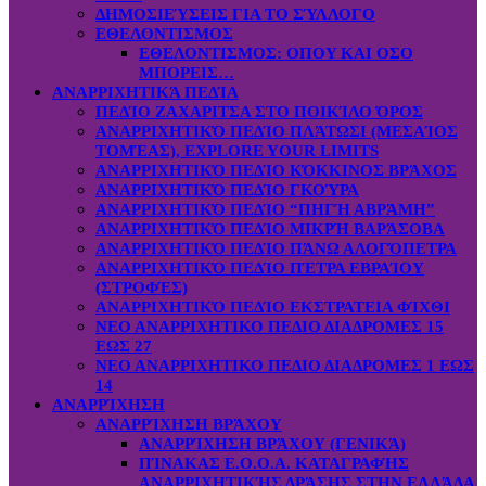
ΔΗΜΟΣΙΕΎΣΕΙΣ ΓΙΑ ΤΟ ΣΎΛΛΟΓΟ
ΕΘΕΛΟΝΤΙΣΜΟΣ
ΕΘΕΛΟΝΤΙΣΜΟΣ: OΠOY KAI ΟΣΟ
ΜΠΟΡΕΙΣ…
ΑΝΑΡΡΙΧΗΤΙΚΆ ΠΕΔΊΑ
ΠΕΔΊΟ ΖΑΧΑΡΙΤΣΑ ΣΤΟ ΠΟΙΚΊΛΟ ΌΡΟΣ
ΑΝΑΡΡΙΧΗΤΙΚΌ ΠΕΔΊΟ ΠΛΆΤΩΣΙ (ΜΕΣΑΊΟΣ
ΤΟΜΈΑΣ), EXPLORE YOUR LIMITS
ΑΝΑΡΡΙΧΗΤΙΚΌ ΠΕΔΊΟ ΚΌΚΚΙΝΟΣ ΒΡΆΧΟΣ
ΑΝΑΡΡΙΧΗΤΙΚΌ ΠΕΔΊΟ ΓΚΟΎΡΑ
ΑΝΑΡΡΙΧΗΤΙΚΌ ΠΕΔΊΟ “ΠΗΓΉ ΑΒΡΆΜΗ”
ΑΝΑΡΡΙΧΗΤΙΚΌ ΠΕΔΊΟ ΜΙΚΡΉ ΒΑΡΆΣΟΒΑ
ΑΝΑΡΡΙΧΗΤΙΚΌ ΠΕΔΊΟ ΠΆΝΩ ΑΛΟΓΌΠΕΤΡΑ
ΑΝΑΡΡΙΧΗΤΙΚΌ ΠΕΔΊΟ ΠΈΤΡΑ ΕΒΡΑΊΟΥ
(ΣΤΡΟΦΈΣ)
ΑΝΑΡΡΙΧΗΤΙΚΌ ΠΕΔΊΟ ΕΚΣΤΡΑΤΕΙΑ ΦΊΧΘΙ
ΝΕΟ ΑΝΑΡΡΙΧΗΤΙΚΟ ΠΕΔΙΟ ΔΙΑΔΡΟΜΕΣ 15
ΕΩΣ 27
ΝΕΟ ΑΝΑΡΡΙΧΗΤΙΚΟ ΠΕΔΙΟ ΔΙΑΔΡΟΜΕΣ 1 ΕΩΣ
14
ΑΝΑΡΡΊΧΗΣΗ
ΑΝΑΡΡΊΧΗΣΗ ΒΡΆΧΟΥ
ΑΝΑΡΡΊΧΗΣΗ ΒΡΆΧΟΥ (ΓΕΝΙΚΆ)
ΠΊΝΑΚΑΣ Ε.Ο.Ο.Α. ΚΑΤΑΓΡΑΦΉΣ
ΑΝΑΡΡΙΧΗΤΙΚΉΣ ΔΡΆΣΗΣ ΣΤΗΝ ΕΛΛΆΔΑ