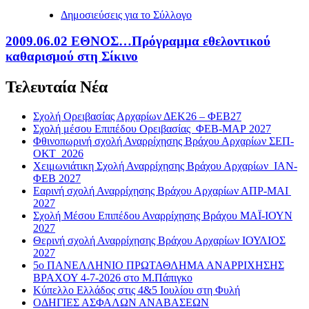
Δημοσιεύσεις για το Σύλλογο
2009.06.02 ΕΘΝΟΣ…Πρόγραμμα εθελοντικού
καθαρισμού στη Σίκινο
Τελευταία Νέα
Σχολή Ορειβασίας Αρχαρίων ΔΕΚ26 – ΦΕΒ27
Σχολή μέσου Επιπέδου Ορειβασίας ΦΕΒ-ΜΑΡ 2027
Φθινοπωρινή σχολή Αναρρίχησης Βράχου Αρχαρίων ΣΕΠ-
ΟΚΤ 2026
Χειμωνιάτικη Σχολή Αναρρίχησης Βράχου Αρχαρίων ΙΑΝ-
ΦΕΒ 2027
Εαρινή σχολή Αναρρίχησης Βράχου Αρχαρίων ΑΠΡ-ΜΑΙ
2027
Σχολή Μέσου Επιπέδου Αναρρίχησης Βράχου ΜΑΪ-ΙΟΥΝ
2027
Θερινή σχολή Αναρρίχησης Βράχου Αρχαρίων ΙΟΥΛΙΟΣ
2027
5ο ΠΑΝΕΛΛΗΝΙΟ ΠΡΩΤΑΘΛΗΜΑ ΑΝΑΡΡΙΧΗΣΗΣ
ΒΡΑΧΟΥ 4-7-2026 στο Μ.Πάπιγκο
Κύπελλο Ελλάδος στις 4&5 Ιουλίου στη Φυλή
ΟΔΗΓΙΕΣ ΑΣΦΑΛΩΝ ΑΝΑΒΑΣΕΩΝ