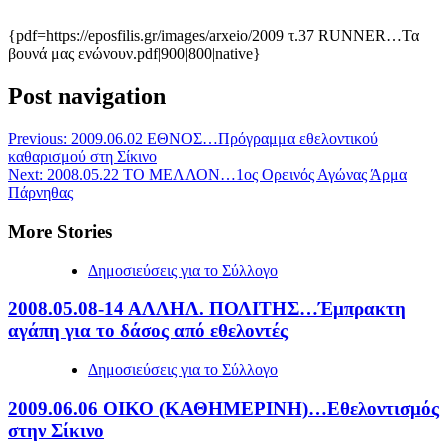
{pdf=https://eposfilis.gr/images/arxeio/2009 τ.37 RUNNER…Τα
βουνά μας ενώνουν.pdf|900|800|native}
Post navigation
Previous:
2009.06.02 ΕΘΝΟΣ…Πρόγραμμα εθελοντικού
καθαρισμού στη Σίκινο
Next:
2008.05.22 ΤΟ ΜΕΛΛΟΝ…1ος Ορεινός Αγώνας Άρμα
Πάρνηθας
More Stories
Δημοσιεύσεις για το Σύλλογο
2008.05.08-14 ΑΛΛΗΛ. ΠΟΛΙΤΗΣ…Έμπρακτη
αγάπη για το δάσος από εθελοντές
Δημοσιεύσεις για το Σύλλογο
2009.06.06 ΟΙΚΟ (ΚΑΘΗΜΕΡΙΝΗ)…Εθελοντισμός
στην Σίκινο