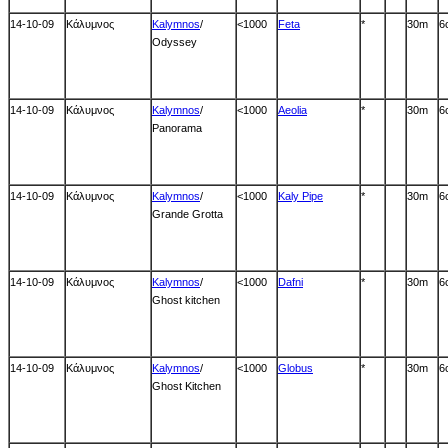
14-10-09
Κάλυμνος
Kalymnos
/
<1000
Feta
*
30m
6
Odyssey
14-10-09
Κάλυμνος
Kalymnos
/
<1000
Aeolia
*
30m
6
Panorama
14-10-09
Κάλυμνος
Kalymnos
/
<1000
Kaly Pipe
*
30m
6
Grande Grotta
14-10-09
Κάλυμνος
Kalymnos
/
<1000
Dafni
*
30m
6
Ghost kitchen
14-10-09
Κάλυμνος
Kalymnos
/
<1000
Globus
*
30m
6
Ghost Kitchen