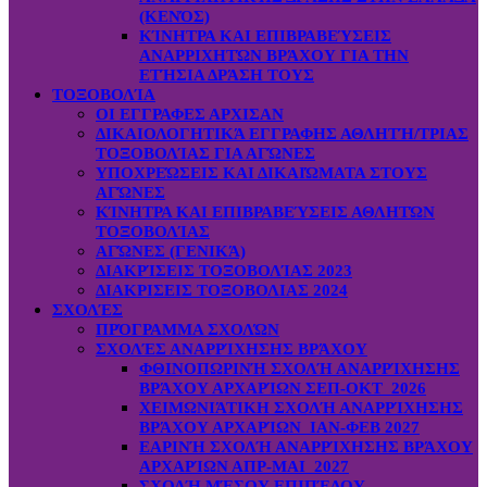
(ΚΕΝΌΣ)
ΚΊΝΗΤΡΑ ΚΑΙ ΕΠΙΒΡΑΒΕΎΣΕΙΣ
ΑΝΑΡΡΙΧΗΤΏΝ ΒΡΆΧΟΥ ΓΙΑ ΤΗΝ
ΕΤΉΣΙΑ ΔΡΆΣΗ ΤΟΥΣ
ΤΟΞΟΒΟΛΊΑ
ΟΙ ΕΓΓΡΑΦΕΣ ΑΡΧΙΣΑΝ
ΔΙΚΑΙΟΛΟΓΗΤΙΚΆ ΕΓΓΡΑΦΗΣ ΑΘΛΗΤΉ/ΤΡΙΑΣ
ΤΟΞΟΒΟΛΊΑΣ ΓΙΑ ΑΓΏΝΕΣ
ΥΠΟΧΡΕΏΣΕΙΣ ΚΑΙ ΔΙΚΑΙΏΜΑΤΑ ΣΤΟΥΣ
ΑΓΏΝΕΣ
ΚΊΝΗΤΡΑ ΚΑΙ ΕΠΙΒΡΑΒΕΎΣΕΙΣ ΑΘΛΗΤΏΝ
ΤΟΞΟΒΟΛΊΑΣ
ΑΓΏΝΕΣ (ΓΕΝΙΚΆ)
ΔΙΑΚΡΊΣΕΙΣ ΤΟΞΟΒΟΛΊΑΣ 2023
ΔΙΑΚΡΙΣΕΙΣ ΤΟΞΟΒΟΛΙΑΣ 2024
ΣΧΟΛΈΣ
ΠΡΌΓΡΑΜΜΑ ΣΧΟΛΏΝ
ΣΧΟΛΈΣ ΑΝΑΡΡΊΧΗΣΗΣ ΒΡΆΧΟΥ
ΦΘΙΝΟΠΩΡΙΝΉ ΣΧΟΛΉ ΑΝΑΡΡΊΧΗΣΗΣ
ΒΡΆΧΟΥ ΑΡΧΑΡΊΩΝ ΣΕΠ-ΟΚΤ 2026
ΧΕΙΜΩΝΙΆΤΙΚΗ ΣΧΟΛΉ ΑΝΑΡΡΊΧΗΣΗΣ
ΒΡΆΧΟΥ ΑΡΧΑΡΊΩΝ ΙΑΝ-ΦΕΒ 2027
ΕΑΡΙΝΉ ΣΧΟΛΉ ΑΝΑΡΡΊΧΗΣΗΣ ΒΡΆΧΟΥ
ΑΡΧΑΡΊΩΝ ΑΠΡ-ΜΑΙ 2027
ΣΧΟΛΉ ΜΈΣΟΥ ΕΠΙΠΈΔΟΥ