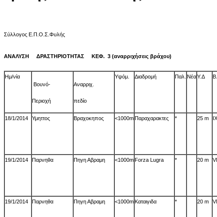
Σύλλογος Ε.Π.Ο.Σ.Φυλής
ΑΝΑΛΥΣΗ ΔΡΑΣΤΗΡΙΟΤΗΤΑΣ ΚΕΦ. 3 (αναρριχήσεις βράχου)
Ημ/νία
Υψόμ.
Διαδρομή
Παλ.
Νέα
Υ.Δ
Β
Βουνό-
Αναρριχ.
Περιοχή
πεδίο
18/1/2014
Υμηττος
Βραχοκηπος
<1000m
Παραχαρακτες
*
25 m
Ι
19/1/2014
Παρνηθα
Πηγη Αβραμη
<1000m
Forza Lugra
*
20 m
VI
19/1/2014
Παρνηθα
Πηγη Αβραμη
<1000m
Καταιγιδα
*
20 m
VI