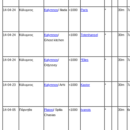
14-04-24
Κάλυμνος
Kalymnos
/ Iliada
<1000
Paris
*
30m
7
14-04-24
Κάλυμνος
Kalymnos
/
<1000
Totenhansel
*
30m
7
Ghost kitchen
14-04-24
Κάλυμνος
Kalymnos
/
<1000
*Elies
*
30m
7
Odyssey
14-04-23
Κάλυμνος
Kalymnos
/ Arhi
<1000
Kastor
*
30m
7
14-04-05
Πάρνηθα
Platosi
/ Spilia
<1000
Ivanois
*
30m
6
Chasias