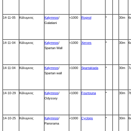
14-11-05
Κάλυμνος
Kalymnos
/
<1000
Rognol
*
30m
6
Galatiani
14-11-04
Κάλυμνος
Kalymnos
/
<1000
Xerxes
*
30m
6
Spartan Wall
14-11-04
Κάλυμνος
Kalymnos
/
<1000
Spartakiada
*
30m
7
Spartan wall
14-10-29
Κάλυμνος
Kalymnos
/
<1000
Fourtouna
*
30m
7
Odyssey
14-10-25
Κάλυμνος
Kalymnos
/
<1000
Cyclops
*
30m
6
Panorama