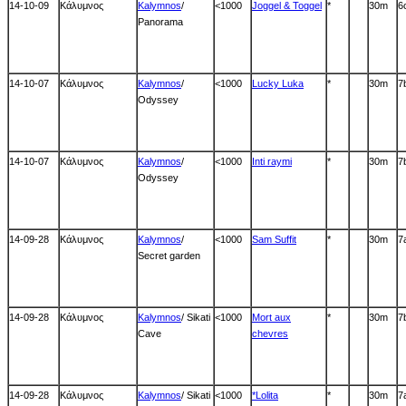
14-10-09
Κάλυμνος
Kalymnos
/
<1000
Joggel & Toggel
*
30m
6
Panorama
14-10-07
Κάλυμνος
Kalymnos
/
<1000
Lucky Luka
*
30m
7
Odyssey
14-10-07
Κάλυμνος
Kalymnos
/
<1000
Inti raymi
*
30m
7
Odyssey
14-09-28
Κάλυμνος
Kalymnos
/
<1000
Sam Suffit
*
30m
7
Secret garden
14-09-28
Κάλυμνος
Kalymnos
/ Sikati
<1000
Mort aux
*
30m
7
Cave
chevres
14-09-28
Κάλυμνος
Kalymnos
/ Sikati
<1000
*Lolita
*
30m
7