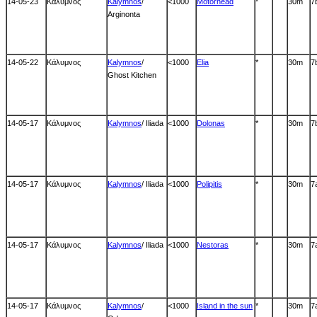
14-05-23
Κάλυμνος
Kalymnos
/
<1000
Motorhead
*
30m
7
Arginonta
14-05-22
Κάλυμνος
Kalymnos
/
<1000
Elia
*
30m
7
Ghost Kitchen
14-05-17
Κάλυμνος
Kalymnos
/ Iliada
<1000
Dolonas
*
30m
7
14-05-17
Κάλυμνος
Kalymnos
/ Iliada
<1000
Polipitis
*
30m
7
14-05-17
Κάλυμνος
Kalymnos
/ Iliada
<1000
Nestoras
*
30m
7
14-05-17
Κάλυμνος
Kalymnos
/
<1000
Island in the sun
*
30m
7