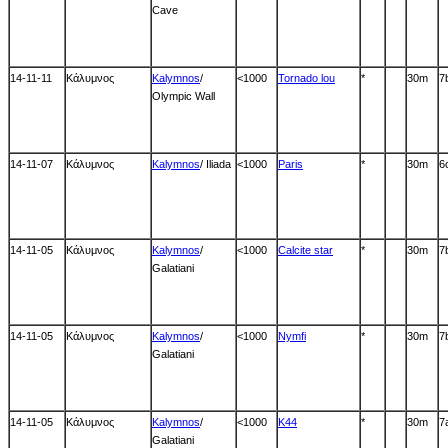
Cave
14-11-11
Κάλυμνος
Kalymnos
/
<1000
Tornado lou
*
30m
7
Olympic Wall
14-11-07
Κάλυμνος
Kalymnos
/ Iliada
<1000
Paris
*
30m
6
14-11-05
Κάλυμνος
Kalymnos
/
<1000
Calcite star
*
30m
7
Galatiani
14-11-05
Κάλυμνος
Kalymnos
/
<1000
Nymfi
*
30m
7
Galatiani
14-11-05
Κάλυμνος
Kalymnos
/
<1000
K44
*
30m
7
Galatiani