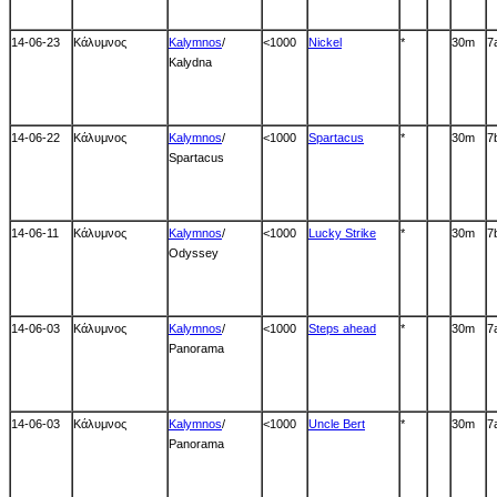
14-06-23
Κάλυμνος
Kalymnos
/
<1000
Nickel
*
30m
7
Kalydna
14-06-22
Κάλυμνος
Kalymnos
/
<1000
Spartacus
*
30m
7
Spartacus
14-06-11
Κάλυμνος
Kalymnos
/
<1000
Lucky Strike
*
30m
7
Odyssey
14-06-03
Κάλυμνος
Kalymnos
/
<1000
Steps ahead
*
30m
7
Panorama
14-06-03
Κάλυμνος
Kalymnos
/
<1000
Uncle Bert
*
30m
7
Panorama