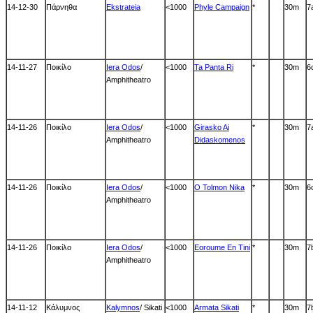
14-12-30
Πάρνηθα
Ekstrateia
<1000
Phyle Campaign
*
30m
7
14-11-27
Ποικίλο
Iera Odos
/
<1000
Ta Panta Ri
*
30m
6
Amphitheatro
14-11-26
Ποικίλο
Iera Odos
/
<1000
Girasko Ai
*
30m
7
Amphitheatro
Didaskomenos
14-11-26
Ποικίλο
Iera Odos
/
<1000
O Tolmon Nika
*
30m
6
Amphitheatro
14-11-26
Ποικίλο
Iera Odos
/
<1000
Eoroume En Tini
*
30m
7
Amphitheatro
14-11-12
Κάλυμνος
Kalymnos
/ Sikati
<1000
Armata Sikati
*
30m
7