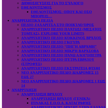
ΔΗΜΟΣΙΕΎΣΕΙΣ ΓΙΑ ΤΟ ΣΎΛΛΟΓΟ
ΕΘΕΛΟΝΤΙΣΜΟΣ
ΕΘΕΛΟΝΤΙΣΜΟΣ: OΠOY KAI ΟΣΟ
ΜΠΟΡΕΙΣ…
ΑΝΑΡΡΙΧΗΤΙΚΆ ΠΕΔΊΑ
ΠΕΔΊΟ ΖΑΧΑΡΙΤΣΑ ΣΤΟ ΠΟΙΚΊΛΟ ΌΡΟΣ
ΑΝΑΡΡΙΧΗΤΙΚΌ ΠΕΔΊΟ ΠΛΆΤΩΣΙ (ΜΕΣΑΊΟΣ
ΤΟΜΈΑΣ), EXPLORE YOUR LIMITS
ΑΝΑΡΡΙΧΗΤΙΚΌ ΠΕΔΊΟ ΚΌΚΚΙΝΟΣ ΒΡΆΧΟΣ
ΑΝΑΡΡΙΧΗΤΙΚΌ ΠΕΔΊΟ ΓΚΟΎΡΑ
ΑΝΑΡΡΙΧΗΤΙΚΌ ΠΕΔΊΟ “ΠΗΓΉ ΑΒΡΆΜΗ”
ΑΝΑΡΡΙΧΗΤΙΚΌ ΠΕΔΊΟ ΜΙΚΡΉ ΒΑΡΆΣΟΒΑ
ΑΝΑΡΡΙΧΗΤΙΚΌ ΠΕΔΊΟ ΠΆΝΩ ΑΛΟΓΌΠΕΤΡΑ
ΑΝΑΡΡΙΧΗΤΙΚΌ ΠΕΔΊΟ ΠΈΤΡΑ ΕΒΡΑΊΟΥ
(ΣΤΡΟΦΈΣ)
ΑΝΑΡΡΙΧΗΤΙΚΌ ΠΕΔΊΟ ΕΚΣΤΡΑΤΕΙΑ ΦΊΧΘΙ
ΝΕΟ ΑΝΑΡΡΙΧΗΤΙΚΟ ΠΕΔΙΟ ΔΙΑΔΡΟΜΕΣ 15
ΕΩΣ 27
ΝΕΟ ΑΝΑΡΡΙΧΗΤΙΚΟ ΠΕΔΙΟ ΔΙΑΔΡΟΜΕΣ 1 ΕΩΣ
14
ΑΝΑΡΡΊΧΗΣΗ
ΑΝΑΡΡΊΧΗΣΗ ΒΡΆΧΟΥ
ΑΝΑΡΡΊΧΗΣΗ ΒΡΆΧΟΥ (ΓΕΝΙΚΆ)
ΠΊΝΑΚΑΣ Ε.Ο.Ο.Α. ΚΑΤΑΓΡΑΦΉΣ
ΑΝΑΡΡΙΧΗΤΙΚΉΣ ΔΡΆΣΗΣ ΣΤΗΝ ΕΛΛΆΔΑ