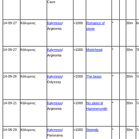
Cave
14-09-27
Κάλυμνος
Kalymnos
/
<1000
Romance of
*
30m
6
Arginonta
stone
14-09-27
Κάλυμνος
Kalymnos
/
<1000
Motörhead
*
30m
7
Arginonta
14-09-26
Κάλυμνος
Kalymnos
/
<1000
The beast
*
30m
7
Odyssey
14-09-21
Κάλυμνος
Kalymnos
/
<1000
No sleep til
*
30m
7
Arginonta
Hammersmith
14-08-29
Κάλυμνος
Kalymnos
/
<1000
Steinpilz
*
30m
7
Panorama