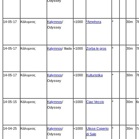
Odyssey
14-05-17
Κάλυμνος
Kalymnos
/
<1000
*Amphora
*
30m
7
Odyssey
14-05-17
Κάλυμνος
Kalymnos
/ Iliada
<1000
Zorba le gros
*
30m
7
14-05-17
Κάλυμνος
Kalymnos
/
<1000
Kulturistika
*
30m
7
Odyssey
14-05-15
Κάλυμνος
Kalymnos
/
<1000
Ciao Veccio
*
30m
6
Odyssey
14-04-25
Κάλυμνος
Kalymnos
/
<1000
Ulisse Coperto
*
30m
7
Odyssey
di Sale