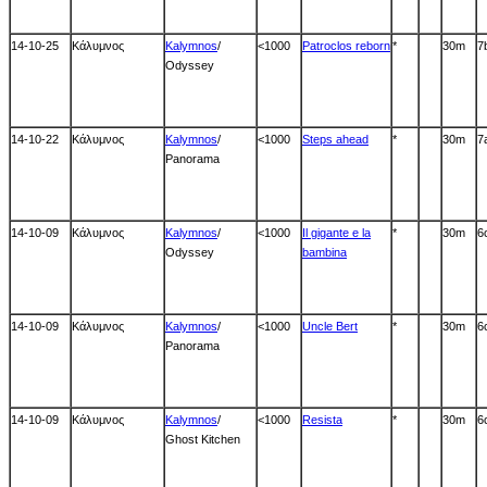
14-10-25
Κάλυμνος
Kalymnos
/
<1000
Patroclos reborn
*
30m
7
Odyssey
14-10-22
Κάλυμνος
Kalymnos
/
<1000
Steps ahead
*
30m
7
Panorama
14-10-09
Κάλυμνος
Kalymnos
/
<1000
Il gigante e la
*
30m
6
Odyssey
bambina
14-10-09
Κάλυμνος
Kalymnos
/
<1000
Uncle Bert
*
30m
6
Panorama
14-10-09
Κάλυμνος
Kalymnos
/
<1000
Resista
*
30m
6
Ghost Kitchen