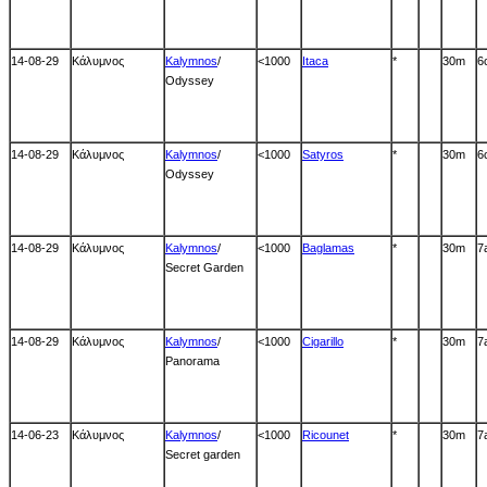
14-08-29
Κάλυμνος
Kalymnos
/
<1000
Itaca
*
30m
6
Odyssey
14-08-29
Κάλυμνος
Kalymnos
/
<1000
Satyros
*
30m
6
Odyssey
14-08-29
Κάλυμνος
Kalymnos
/
<1000
Baglamas
*
30m
7
Secret Garden
14-08-29
Κάλυμνος
Kalymnos
/
<1000
Cigarillo
*
30m
7
Panorama
14-06-23
Κάλυμνος
Kalymnos
/
<1000
Ricounet
*
30m
7
Secret garden