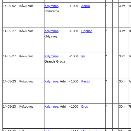
14-06-02
Κάλυμνος
Kalymnos
/
<1000
Aeolia
*
30m
7
Panorama
14-05-27
Κάλυμνος
Kalymnos
/
<1000
Daphne
*
30m
7
Odyssey
14-05-27
Κάλυμνος
Kalymnos
/
<1000
Ivi
*
30m
7
Grande Grotta
14-05-23
Κάλυμνος
Kalymnos
/ Arhi
<1000
Kastor
*
30m
7
14-05-23
Κάλυμνος
Kalymnos
/ Arhi
<1000
Eros
*
30m
7