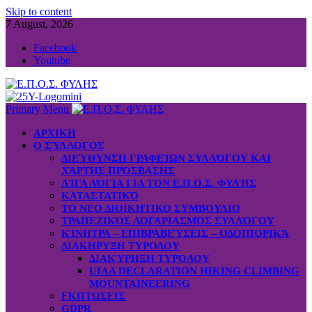
Skip to content
7 August, 2026
Facebook
Youtube
Primary Menu
ΑΡΧΙΚΗ
Ο ΣΎΛΛΟΓΟΣ
ΔΙΕΎΘΥΝΣΗ ΓΡΑΦΕΊΩΝ ΣΥΛΛΌΓΟΥ ΚΑΙ
ΧΆΡΤΗΣ ΠΡΌΣΒΑΣΗΣ
ΛΊΓΑ ΛΌΓΙΑ ΓΙΑ ΤΟΝ Ε.Π.Ο.Σ. ΦΥΛΉΣ
ΚΑΤΑΣΤΑΤΙΚΌ
ΤΟ ΝΕΟ ΔΙΟΙΚΗΤΙΚΟ ΣΥΜΒΟΥΛΙΟ
ΤΡΑΠΕΖΙΚΌΣ ΛΟΓΑΡΙΑΣΜΌΣ ΣΥΛΛΌΓΟΥ
ΚΊΝΗΤΡΑ – ΕΠΙΒΡΑΒΕΎΣΕΙΣ – ΟΔΟΙΠΟΡΙΚΆ
ΔΙΑΚΗΡΥΞΗ ΤΥΡΟΛΟΥ
ΔΙΑΚΎΡΗΞΗ ΤΥΡΌΛΟΥ
UIAA DECLARATION HIKING CLIMBING
MOUNTAINEERING
ΕΚΠΤΩΣΕΙΣ
GDPR