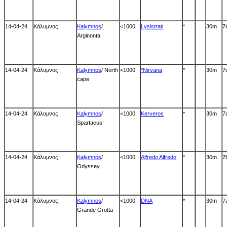
14-04-24
Κάλυμνος
Kalymnos
/
<1000
Lysistrati
*
30m
7
Arginonta
14-04-24
Κάλυμνος
Kalymnos
/ North
<1000
*Nirvana
*
30m
7
cape
14-04-24
Κάλυμνος
Kalymnos
/
<1000
Kerveros
*
30m
7
Spartacus
14-04-24
Κάλυμνος
Kalymnos
/
<1000
Alfredo Alfredo
*
30m
7
Odyssey
14-04-24
Κάλυμνος
Kalymnos
/
<1000
DNA
*
30m
7
Grande Grotta