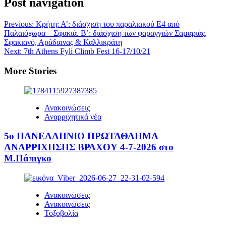
Post navigation
Previous:
Κρήτη: Α’: διάσχιση του παραλιακού Ε4 από
Παλαιόχωρα – Σφακιά. Β’: διάσχιση των φαραγγιών Σαμαριάς,
Σφακιανό, Αράδαινας & Καλλικράτη
Next:
7th Athens Fyli Climb Fest 16-17/10/21
More Stories
Ανακοινώσεις
Αναρριχητικά νέα
5ο ΠΑΝΕΛΛΗΝΙΟ ΠΡΩΤΑΘΛΗΜΑ
ΑΝΑΡΡΙΧΗΣΗΣ ΒΡΑΧΟΥ 4-7-2026 στο
Μ.Πάπιγκο
Ανακοινώσεις
Ανακοινώσεις
Τοξοβολία