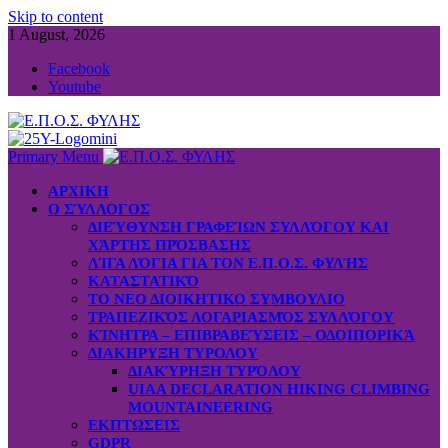
Skip to content
1 August, 2026
Facebook
Youtube
Primary Menu
ΑΡΧΙΚΗ
Ο ΣΎΛΛΟΓΟΣ
ΔΙΕΎΘΥΝΣΗ ΓΡΑΦΕΊΩΝ ΣΥΛΛΌΓΟΥ ΚΑΙ
ΧΆΡΤΗΣ ΠΡΌΣΒΑΣΗΣ
ΛΊΓΑ ΛΌΓΙΑ ΓΙΑ ΤΟΝ Ε.Π.Ο.Σ. ΦΥΛΉΣ
ΚΑΤΑΣΤΑΤΙΚΌ
ΤΟ ΝΕΟ ΔΙΟΙΚΗΤΙΚΟ ΣΥΜΒΟΥΛΙΟ
ΤΡΑΠΕΖΙΚΌΣ ΛΟΓΑΡΙΑΣΜΌΣ ΣΥΛΛΌΓΟΥ
ΚΊΝΗΤΡΑ – ΕΠΙΒΡΑΒΕΎΣΕΙΣ – ΟΔΟΙΠΟΡΙΚΆ
ΔΙΑΚΗΡΥΞΗ ΤΥΡΟΛΟΥ
ΔΙΑΚΎΡΗΞΗ ΤΥΡΌΛΟΥ
UIAA DECLARATION HIKING CLIMBING
MOUNTAINEERING
ΕΚΠΤΩΣΕΙΣ
GDPR