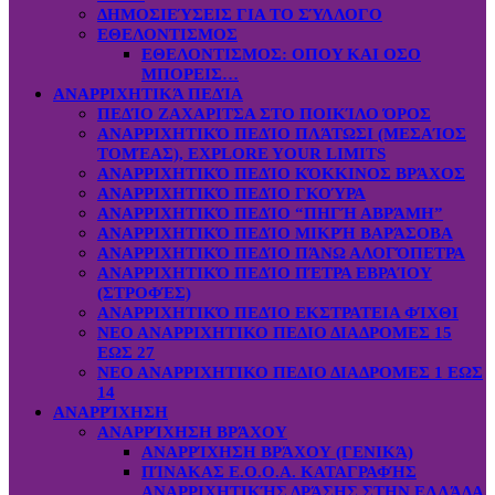
ΔΗΜΟΣΙΕΎΣΕΙΣ ΓΙΑ ΤΟ ΣΎΛΛΟΓΟ
ΕΘΕΛΟΝΤΙΣΜΟΣ
ΕΘΕΛΟΝΤΙΣΜΟΣ: OΠOY KAI ΟΣΟ
ΜΠΟΡΕΙΣ…
ΑΝΑΡΡΙΧΗΤΙΚΆ ΠΕΔΊΑ
ΠΕΔΊΟ ΖΑΧΑΡΙΤΣΑ ΣΤΟ ΠΟΙΚΊΛΟ ΌΡΟΣ
ΑΝΑΡΡΙΧΗΤΙΚΌ ΠΕΔΊΟ ΠΛΆΤΩΣΙ (ΜΕΣΑΊΟΣ
ΤΟΜΈΑΣ), EXPLORE YOUR LIMITS
ΑΝΑΡΡΙΧΗΤΙΚΌ ΠΕΔΊΟ ΚΌΚΚΙΝΟΣ ΒΡΆΧΟΣ
ΑΝΑΡΡΙΧΗΤΙΚΌ ΠΕΔΊΟ ΓΚΟΎΡΑ
ΑΝΑΡΡΙΧΗΤΙΚΌ ΠΕΔΊΟ “ΠΗΓΉ ΑΒΡΆΜΗ”
ΑΝΑΡΡΙΧΗΤΙΚΌ ΠΕΔΊΟ ΜΙΚΡΉ ΒΑΡΆΣΟΒΑ
ΑΝΑΡΡΙΧΗΤΙΚΌ ΠΕΔΊΟ ΠΆΝΩ ΑΛΟΓΌΠΕΤΡΑ
ΑΝΑΡΡΙΧΗΤΙΚΌ ΠΕΔΊΟ ΠΈΤΡΑ ΕΒΡΑΊΟΥ
(ΣΤΡΟΦΈΣ)
ΑΝΑΡΡΙΧΗΤΙΚΌ ΠΕΔΊΟ ΕΚΣΤΡΑΤΕΙΑ ΦΊΧΘΙ
ΝΕΟ ΑΝΑΡΡΙΧΗΤΙΚΟ ΠΕΔΙΟ ΔΙΑΔΡΟΜΕΣ 15
ΕΩΣ 27
ΝΕΟ ΑΝΑΡΡΙΧΗΤΙΚΟ ΠΕΔΙΟ ΔΙΑΔΡΟΜΕΣ 1 ΕΩΣ
14
ΑΝΑΡΡΊΧΗΣΗ
ΑΝΑΡΡΊΧΗΣΗ ΒΡΆΧΟΥ
ΑΝΑΡΡΊΧΗΣΗ ΒΡΆΧΟΥ (ΓΕΝΙΚΆ)
ΠΊΝΑΚΑΣ Ε.Ο.Ο.Α. ΚΑΤΑΓΡΑΦΉΣ
ΑΝΑΡΡΙΧΗΤΙΚΉΣ ΔΡΆΣΗΣ ΣΤΗΝ ΕΛΛΆΔΑ