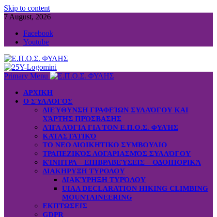
Skip to content
7 August, 2026
Facebook
Youtube
Primary Menu
ΑΡΧΙΚΗ
Ο ΣΎΛΛΟΓΟΣ
ΔΙΕΎΘΥΝΣΗ ΓΡΑΦΕΊΩΝ ΣΥΛΛΌΓΟΥ ΚΑΙ
ΧΆΡΤΗΣ ΠΡΌΣΒΑΣΗΣ
ΛΊΓΑ ΛΌΓΙΑ ΓΙΑ ΤΟΝ Ε.Π.Ο.Σ. ΦΥΛΉΣ
ΚΑΤΑΣΤΑΤΙΚΌ
ΤΟ ΝΕΟ ΔΙΟΙΚΗΤΙΚΟ ΣΥΜΒΟΥΛΙΟ
ΤΡΑΠΕΖΙΚΌΣ ΛΟΓΑΡΙΑΣΜΌΣ ΣΥΛΛΌΓΟΥ
ΚΊΝΗΤΡΑ – ΕΠΙΒΡΑΒΕΎΣΕΙΣ – ΟΔΟΙΠΟΡΙΚΆ
ΔΙΑΚΗΡΥΞΗ ΤΥΡΟΛΟΥ
ΔΙΑΚΎΡΗΞΗ ΤΥΡΌΛΟΥ
UIAA DECLARATION HIKING CLIMBING
MOUNTAINEERING
ΕΚΠΤΩΣΕΙΣ
GDPR