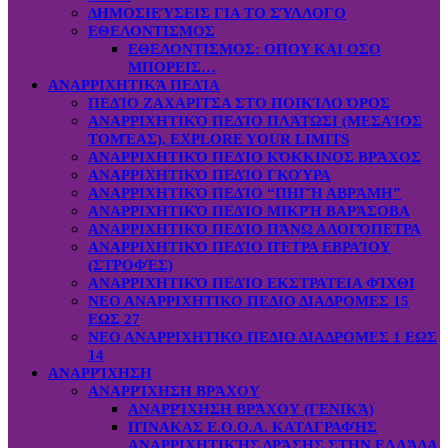
ΔΗΜΟΣΙΕΎΣΕΙΣ ΓΙΑ ΤΟ ΣΎΛΛΟΓΟ
ΕΘΕΛΟΝΤΙΣΜΟΣ
ΕΘΕΛΟΝΤΙΣΜΟΣ: OΠOY KAI ΟΣΟ
ΜΠΟΡΕΙΣ…
ΑΝΑΡΡΙΧΗΤΙΚΆ ΠΕΔΊΑ
ΠΕΔΊΟ ΖΑΧΑΡΙΤΣΑ ΣΤΟ ΠΟΙΚΊΛΟ ΌΡΟΣ
ΑΝΑΡΡΙΧΗΤΙΚΌ ΠΕΔΊΟ ΠΛΆΤΩΣΙ (ΜΕΣΑΊΟΣ
ΤΟΜΈΑΣ), EXPLORE YOUR LIMITS
ΑΝΑΡΡΙΧΗΤΙΚΌ ΠΕΔΊΟ ΚΌΚΚΙΝΟΣ ΒΡΆΧΟΣ
ΑΝΑΡΡΙΧΗΤΙΚΌ ΠΕΔΊΟ ΓΚΟΎΡΑ
ΑΝΑΡΡΙΧΗΤΙΚΌ ΠΕΔΊΟ “ΠΗΓΉ ΑΒΡΆΜΗ”
ΑΝΑΡΡΙΧΗΤΙΚΌ ΠΕΔΊΟ ΜΙΚΡΉ ΒΑΡΆΣΟΒΑ
ΑΝΑΡΡΙΧΗΤΙΚΌ ΠΕΔΊΟ ΠΆΝΩ ΑΛΟΓΌΠΕΤΡΑ
ΑΝΑΡΡΙΧΗΤΙΚΌ ΠΕΔΊΟ ΠΈΤΡΑ ΕΒΡΑΊΟΥ
(ΣΤΡΟΦΈΣ)
ΑΝΑΡΡΙΧΗΤΙΚΌ ΠΕΔΊΟ ΕΚΣΤΡΑΤΕΙΑ ΦΊΧΘΙ
ΝΕΟ ΑΝΑΡΡΙΧΗΤΙΚΟ ΠΕΔΙΟ ΔΙΑΔΡΟΜΕΣ 15
ΕΩΣ 27
ΝΕΟ ΑΝΑΡΡΙΧΗΤΙΚΟ ΠΕΔΙΟ ΔΙΑΔΡΟΜΕΣ 1 ΕΩΣ
14
ΑΝΑΡΡΊΧΗΣΗ
ΑΝΑΡΡΊΧΗΣΗ ΒΡΆΧΟΥ
ΑΝΑΡΡΊΧΗΣΗ ΒΡΆΧΟΥ (ΓΕΝΙΚΆ)
ΠΊΝΑΚΑΣ Ε.Ο.Ο.Α. ΚΑΤΑΓΡΑΦΉΣ
ΑΝΑΡΡΙΧΗΤΙΚΉΣ ΔΡΆΣΗΣ ΣΤΗΝ ΕΛΛΆΔΑ