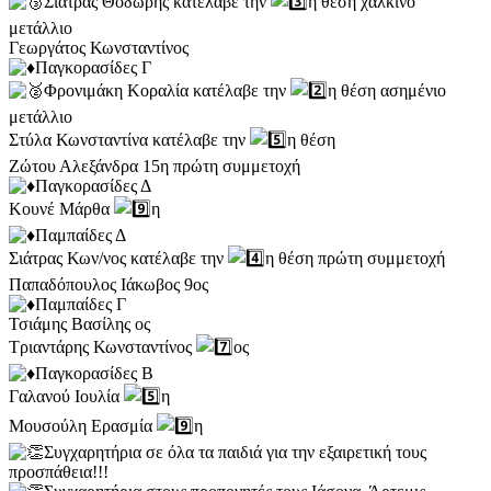
Σιάτρας Θοδωρής κατέλαβε την
η θέση χάλκινο
μετάλλιο
Γεωργάτος Κωνσταντίνος
Παγκορασίδες Γ
Φρονιμάκη Κοραλία κατέλαβε την
η θέση ασημένιο
μετάλλιο
Στύλα Κωνσταντίνα κατέλαβε την
η θέση
Ζώτου Αλεξάνδρα 15η πρώτη συμμετοχή
Παγκορασίδες Δ
Κουνέ Μάρθα
η
Παμπαίδες Δ
Σιάτρας Κων/νος κατέλαβε την
η θέση πρώτη συμμετοχή
Παπαδόπουλος Ιάκωβος 9ος
Παμπαίδες Γ
Τσιάμης Βασίλης ος
Τριαντάρης Κωνσταντίνος
ος
Παγκορασίδες Β
Γαλανού Ιουλία
η
Μουσούλη Ερασμία
η
Συγχαρητήρια σε όλα τα παιδιά για την εξαιρετική τους
προσπάθεια!!!