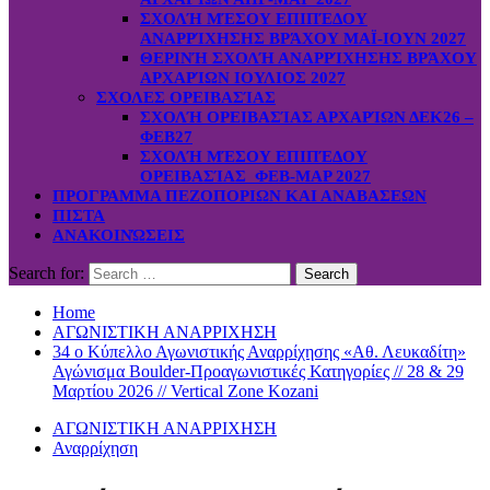
ΣΧΟΛΉ ΜΈΣΟΥ ΕΠΙΠΈΔΟΥ
ΑΝΑΡΡΊΧΗΣΗΣ ΒΡΆΧΟΥ ΜΑΪ-ΙΟΥΝ 2027
ΘΕΡΙΝΉ ΣΧΟΛΉ ΑΝΑΡΡΊΧΗΣΗΣ ΒΡΆΧΟΥ
ΑΡΧΑΡΊΩΝ ΙΟΥΛΙΟΣ 2027
ΣΧΟΛΕΣ ΟΡΕΙΒΑΣΊΑΣ
ΣΧΟΛΉ ΟΡΕΙΒΑΣΊΑΣ ΑΡΧΑΡΊΩΝ ΔΕΚ26 –
ΦΕΒ27
ΣΧΟΛΉ ΜΈΣΟΥ ΕΠΙΠΈΔΟΥ
ΟΡΕΙΒΑΣΊΑΣ ΦΕΒ-ΜΑΡ 2027
ΠΡΟΓΡΑΜΜΑ ΠΕΖΟΠΟΡΙΩΝ ΚΑΙ ΑΝΑΒΑΣΕΩΝ
ΠΙΣΤΑ
ΑΝΑΚΟΙΝΏΣΕΙΣ
Search for:
Home
ΑΓΩΝΙΣΤΙΚΗ ΑΝΑΡΡΙΧΗΣΗ
34 ο Κύπελλο Αγωνιστικής Αναρρίχησης «Αθ. Λευκαδίτη»
Αγώνισμα Boulder-Προαγωνιστικές Κατηγορίες // 28 & 29
Μαρτίου 2026 // Vertical Zone Kozani
ΑΓΩΝΙΣΤΙΚΗ ΑΝΑΡΡΙΧΗΣΗ
Αναρρίχηση