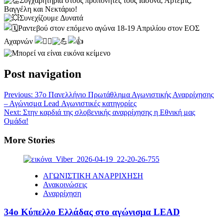
Συγχαρητήρια στους προπονητές τους Ιάσονα, Άρτεμις,
Βαγγέλη και Νεκτάριο!
Συνεχίζουμε Δυνατά
Ραντεβού στον επόμενο αγώνα 18-19 Απριλίου στον ΕΟΣ
Αχαρνών
Post navigation
Previous:
37ο Πανελλήνιο Πρωτάθλημα Αγωνιστικής Αναρρίχησης
– Αγώνισμα Lead Αγωνιστικές κατηγορίες
Next:
Στην καρδιά της σλοβενικής αναρρίχησης η Εθνική μας
Ομάδα!
More Stories
ΑΓΩΝΙΣΤΙΚΗ ΑΝΑΡΡΙΧΗΣΗ
Ανακοινώσεις
Αναρρίχηση
34ο Κύπελλο Ελλάδας στο αγώνισμα LEAD