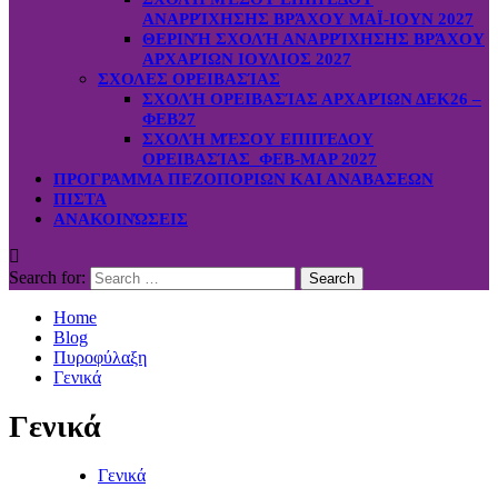
ΑΝΑΡΡΊΧΗΣΗΣ ΒΡΆΧΟΥ ΜΑΪ-ΙΟΥΝ 2027
ΘΕΡΙΝΉ ΣΧΟΛΉ ΑΝΑΡΡΊΧΗΣΗΣ ΒΡΆΧΟΥ
ΑΡΧΑΡΊΩΝ ΙΟΥΛΙΟΣ 2027
ΣΧΟΛΕΣ ΟΡΕΙΒΑΣΊΑΣ
ΣΧΟΛΉ ΟΡΕΙΒΑΣΊΑΣ ΑΡΧΑΡΊΩΝ ΔΕΚ26 –
ΦΕΒ27
ΣΧΟΛΉ ΜΈΣΟΥ ΕΠΙΠΈΔΟΥ
ΟΡΕΙΒΑΣΊΑΣ ΦΕΒ-ΜΑΡ 2027
ΠΡΟΓΡΑΜΜΑ ΠΕΖΟΠΟΡΙΩΝ ΚΑΙ ΑΝΑΒΑΣΕΩΝ
ΠΙΣΤΑ
ΑΝΑΚΟΙΝΏΣΕΙΣ
Search for:
Home
Blog
Πυροφύλαξη
Γενικά
Γενικά
Γενικά