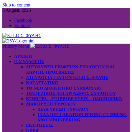
Skip to content
8 August, 2026
Facebook
Youtube
Primary Menu
ΑΡΧΙΚΗ
Ο ΣΎΛΛΟΓΟΣ
ΔΙΕΎΘΥΝΣΗ ΓΡΑΦΕΊΩΝ ΣΥΛΛΌΓΟΥ ΚΑΙ
ΧΆΡΤΗΣ ΠΡΌΣΒΑΣΗΣ
ΛΊΓΑ ΛΌΓΙΑ ΓΙΑ ΤΟΝ Ε.Π.Ο.Σ. ΦΥΛΉΣ
ΚΑΤΑΣΤΑΤΙΚΌ
ΤΟ ΝΕΟ ΔΙΟΙΚΗΤΙΚΟ ΣΥΜΒΟΥΛΙΟ
ΤΡΑΠΕΖΙΚΌΣ ΛΟΓΑΡΙΑΣΜΌΣ ΣΥΛΛΌΓΟΥ
ΚΊΝΗΤΡΑ – ΕΠΙΒΡΑΒΕΎΣΕΙΣ – ΟΔΟΙΠΟΡΙΚΆ
ΔΙΑΚΗΡΥΞΗ ΤΥΡΟΛΟΥ
ΔΙΑΚΎΡΗΞΗ ΤΥΡΌΛΟΥ
UIAA DECLARATION HIKING CLIMBING
MOUNTAINEERING
ΕΚΠΤΩΣΕΙΣ
GDPR