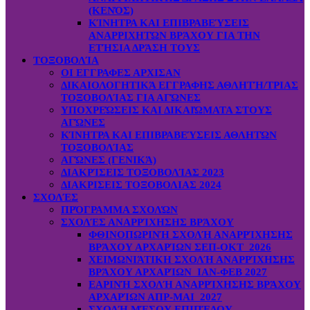
(ΚΕΝΌΣ)
ΚΊΝΗΤΡΑ ΚΑΙ ΕΠΙΒΡΑΒΕΎΣΕΙΣ
ΑΝΑΡΡΙΧΗΤΏΝ ΒΡΆΧΟΥ ΓΙΑ ΤΗΝ
ΕΤΉΣΙΑ ΔΡΆΣΗ ΤΟΥΣ
ΤΟΞΟΒΟΛΊΑ
ΟΙ ΕΓΓΡΑΦΕΣ ΑΡΧΙΣΑΝ
ΔΙΚΑΙΟΛΟΓΗΤΙΚΆ ΕΓΓΡΑΦΗΣ ΑΘΛΗΤΉ/ΤΡΙΑΣ
ΤΟΞΟΒΟΛΊΑΣ ΓΙΑ ΑΓΏΝΕΣ
ΥΠΟΧΡΕΏΣΕΙΣ ΚΑΙ ΔΙΚΑΙΏΜΑΤΑ ΣΤΟΥΣ
ΑΓΏΝΕΣ
ΚΊΝΗΤΡΑ ΚΑΙ ΕΠΙΒΡΑΒΕΎΣΕΙΣ ΑΘΛΗΤΏΝ
ΤΟΞΟΒΟΛΊΑΣ
ΑΓΏΝΕΣ (ΓΕΝΙΚΆ)
ΔΙΑΚΡΊΣΕΙΣ ΤΟΞΟΒΟΛΊΑΣ 2023
ΔΙΑΚΡΙΣΕΙΣ ΤΟΞΟΒΟΛΙΑΣ 2024
ΣΧΟΛΈΣ
ΠΡΌΓΡΑΜΜΑ ΣΧΟΛΏΝ
ΣΧΟΛΈΣ ΑΝΑΡΡΊΧΗΣΗΣ ΒΡΆΧΟΥ
ΦΘΙΝΟΠΩΡΙΝΉ ΣΧΟΛΉ ΑΝΑΡΡΊΧΗΣΗΣ
ΒΡΆΧΟΥ ΑΡΧΑΡΊΩΝ ΣΕΠ-ΟΚΤ 2026
ΧΕΙΜΩΝΙΆΤΙΚΗ ΣΧΟΛΉ ΑΝΑΡΡΊΧΗΣΗΣ
ΒΡΆΧΟΥ ΑΡΧΑΡΊΩΝ ΙΑΝ-ΦΕΒ 2027
ΕΑΡΙΝΉ ΣΧΟΛΉ ΑΝΑΡΡΊΧΗΣΗΣ ΒΡΆΧΟΥ
ΑΡΧΑΡΊΩΝ ΑΠΡ-ΜΑΙ 2027
ΣΧΟΛΉ ΜΈΣΟΥ ΕΠΙΠΈΔΟΥ