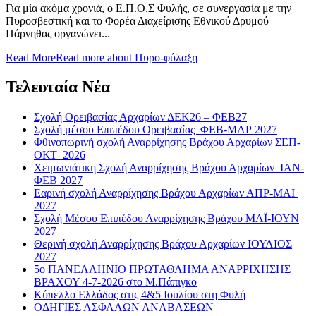
Για μία ακόμα χρονιά, ο Ε.Π.Ο.Σ Φυλής, σε συνεργασία με την
Πυροσβεστική και το Φορέα Διαχείρισης Εθνικού Δρυμού
Πάρνηθας οργανώνει...
Read More
Read more about Πυρο-φύλαξη
Τελευταία Νέα
Σχολή Ορειβασίας Αρχαρίων ΔΕΚ26 – ΦΕΒ27
Σχολή μέσου Επιπέδου Ορειβασίας ΦΕΒ-ΜΑΡ 2027
Φθινοπωρινή σχολή Αναρρίχησης Βράχου Αρχαρίων ΣΕΠ-
ΟΚΤ 2026
Χειμωνιάτικη Σχολή Αναρρίχησης Βράχου Αρχαρίων ΙΑΝ-
ΦΕΒ 2027
Εαρινή σχολή Αναρρίχησης Βράχου Αρχαρίων ΑΠΡ-ΜΑΙ
2027
Σχολή Μέσου Επιπέδου Αναρρίχησης Βράχου ΜΑΪ-ΙΟΥΝ
2027
Θερινή σχολή Αναρρίχησης Βράχου Αρχαρίων ΙΟΥΛΙΟΣ
2027
5ο ΠΑΝΕΛΛΗΝΙΟ ΠΡΩΤΑΘΛΗΜΑ ΑΝΑΡΡΙΧΗΣΗΣ
ΒΡΑΧΟΥ 4-7-2026 στο Μ.Πάπιγκο
Κύπελλο Ελλάδος στις 4&5 Ιουλίου στη Φυλή
ΟΔΗΓΙΕΣ ΑΣΦΑΛΩΝ ΑΝΑΒΑΣΕΩΝ