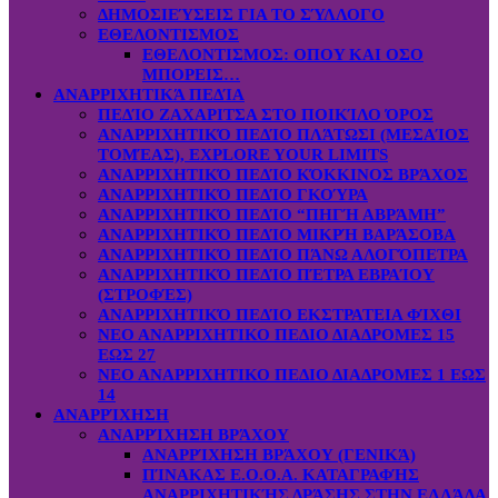
ΔΗΜΟΣΙΕΎΣΕΙΣ ΓΙΑ ΤΟ ΣΎΛΛΟΓΟ
ΕΘΕΛΟΝΤΙΣΜΟΣ
ΕΘΕΛΟΝΤΙΣΜΟΣ: OΠOY KAI ΟΣΟ
ΜΠΟΡΕΙΣ…
ΑΝΑΡΡΙΧΗΤΙΚΆ ΠΕΔΊΑ
ΠΕΔΊΟ ΖΑΧΑΡΙΤΣΑ ΣΤΟ ΠΟΙΚΊΛΟ ΌΡΟΣ
ΑΝΑΡΡΙΧΗΤΙΚΌ ΠΕΔΊΟ ΠΛΆΤΩΣΙ (ΜΕΣΑΊΟΣ
ΤΟΜΈΑΣ), EXPLORE YOUR LIMITS
ΑΝΑΡΡΙΧΗΤΙΚΌ ΠΕΔΊΟ ΚΌΚΚΙΝΟΣ ΒΡΆΧΟΣ
ΑΝΑΡΡΙΧΗΤΙΚΌ ΠΕΔΊΟ ΓΚΟΎΡΑ
ΑΝΑΡΡΙΧΗΤΙΚΌ ΠΕΔΊΟ “ΠΗΓΉ ΑΒΡΆΜΗ”
ΑΝΑΡΡΙΧΗΤΙΚΌ ΠΕΔΊΟ ΜΙΚΡΉ ΒΑΡΆΣΟΒΑ
ΑΝΑΡΡΙΧΗΤΙΚΌ ΠΕΔΊΟ ΠΆΝΩ ΑΛΟΓΌΠΕΤΡΑ
ΑΝΑΡΡΙΧΗΤΙΚΌ ΠΕΔΊΟ ΠΈΤΡΑ ΕΒΡΑΊΟΥ
(ΣΤΡΟΦΈΣ)
ΑΝΑΡΡΙΧΗΤΙΚΌ ΠΕΔΊΟ ΕΚΣΤΡΑΤΕΙΑ ΦΊΧΘΙ
ΝΕΟ ΑΝΑΡΡΙΧΗΤΙΚΟ ΠΕΔΙΟ ΔΙΑΔΡΟΜΕΣ 15
ΕΩΣ 27
ΝΕΟ ΑΝΑΡΡΙΧΗΤΙΚΟ ΠΕΔΙΟ ΔΙΑΔΡΟΜΕΣ 1 ΕΩΣ
14
ΑΝΑΡΡΊΧΗΣΗ
ΑΝΑΡΡΊΧΗΣΗ ΒΡΆΧΟΥ
ΑΝΑΡΡΊΧΗΣΗ ΒΡΆΧΟΥ (ΓΕΝΙΚΆ)
ΠΊΝΑΚΑΣ Ε.Ο.Ο.Α. ΚΑΤΑΓΡΑΦΉΣ
ΑΝΑΡΡΙΧΗΤΙΚΉΣ ΔΡΆΣΗΣ ΣΤΗΝ ΕΛΛΆΔΑ