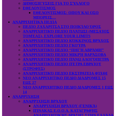
ΔΗΜΟΣΙΕΎΣΕΙΣ ΓΙΑ ΤΟ ΣΎΛΛΟΓΟ
ΕΘΕΛΟΝΤΙΣΜΟΣ
ΕΘΕΛΟΝΤΙΣΜΟΣ: OΠOY KAI ΟΣΟ
ΜΠΟΡΕΙΣ…
ΑΝΑΡΡΙΧΗΤΙΚΆ ΠΕΔΊΑ
ΠΕΔΊΟ ΖΑΧΑΡΙΤΣΑ ΣΤΟ ΠΟΙΚΊΛΟ ΌΡΟΣ
ΑΝΑΡΡΙΧΗΤΙΚΌ ΠΕΔΊΟ ΠΛΆΤΩΣΙ (ΜΕΣΑΊΟΣ
ΤΟΜΈΑΣ), EXPLORE YOUR LIMITS
ΑΝΑΡΡΙΧΗΤΙΚΌ ΠΕΔΊΟ ΚΌΚΚΙΝΟΣ ΒΡΆΧΟΣ
ΑΝΑΡΡΙΧΗΤΙΚΌ ΠΕΔΊΟ ΓΚΟΎΡΑ
ΑΝΑΡΡΙΧΗΤΙΚΌ ΠΕΔΊΟ “ΠΗΓΉ ΑΒΡΆΜΗ”
ΑΝΑΡΡΙΧΗΤΙΚΌ ΠΕΔΊΟ ΜΙΚΡΉ ΒΑΡΆΣΟΒΑ
ΑΝΑΡΡΙΧΗΤΙΚΌ ΠΕΔΊΟ ΠΆΝΩ ΑΛΟΓΌΠΕΤΡΑ
ΑΝΑΡΡΙΧΗΤΙΚΌ ΠΕΔΊΟ ΠΈΤΡΑ ΕΒΡΑΊΟΥ
(ΣΤΡΟΦΈΣ)
ΑΝΑΡΡΙΧΗΤΙΚΌ ΠΕΔΊΟ ΕΚΣΤΡΑΤΕΙΑ ΦΊΧΘΙ
ΝΕΟ ΑΝΑΡΡΙΧΗΤΙΚΟ ΠΕΔΙΟ ΔΙΑΔΡΟΜΕΣ 15
ΕΩΣ 27
ΝΕΟ ΑΝΑΡΡΙΧΗΤΙΚΟ ΠΕΔΙΟ ΔΙΑΔΡΟΜΕΣ 1 ΕΩΣ
14
ΑΝΑΡΡΊΧΗΣΗ
ΑΝΑΡΡΊΧΗΣΗ ΒΡΆΧΟΥ
ΑΝΑΡΡΊΧΗΣΗ ΒΡΆΧΟΥ (ΓΕΝΙΚΆ)
ΠΊΝΑΚΑΣ Ε.Ο.Ο.Α. ΚΑΤΑΓΡΑΦΉΣ
ΑΝΑΡΡΙΧΗΤΙΚΉΣ ΔΡΆΣΗΣ ΣΤΗΝ ΕΛΛΆΔΑ