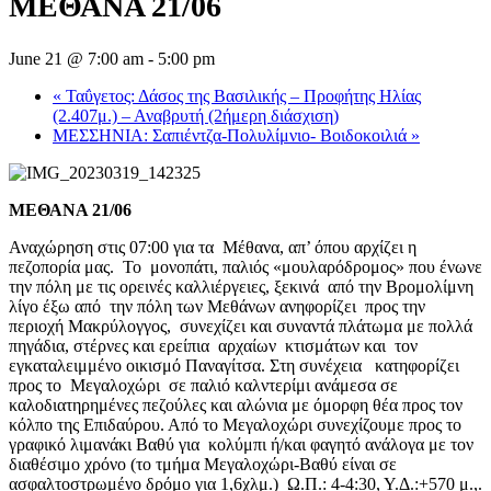
ΜΕΘΑΝΑ 21/06
June 21 @ 7:00 am
-
5:00 pm
«
Ταΰγετος: Δάσος της Βασιλικής – Προφήτης Ηλίας
(2.407μ.) – Αναβρυτή (2ήμερη διάσχιση)
ΜΕΣΣΗΝΙΑ: Σαπιέντζα-Πολυλίμνιο- Βοιδοκοιλιά
»
ΜΕΘΑΝΑ 21/06
Αναχώρηση στις 07:00 για τα Μέθανα, απ’ όπου αρχίζει η
πεζοπορία μας. Το μονοπάτι, παλιός «μουλαρόδρομος» που ένωνε
την πόλη με τις ορεινές καλλιέργειες, ξεκινά από την Βρομολίμνη
λίγο έξω από την πόλη των Μεθάνων ανηφορίζει προς την
περιοχή Μακρύλογγος, συνεχίζει και συναντά πλάτωμα με πολλά
πηγάδια, στέρνες και ερείπια αρχαίων κτισμάτων και τον
εγκαταλειμμένο οικισμό Παναγίτσα. Στη συνέχεια κατηφορίζει
προς το Μεγαλοχώρι σε παλιό καλντερίμι ανάμεσα σε
καλοδιατηρημένες πεζούλες και αλώνια με όμορφη θέα προς τον
κόλπο της Επιδαύρου. Από το Μεγαλοχώρι συνεχίζουμε προς το
γραφικό λιμανάκι Βαθύ για κολύμπι ή/και φαγητό ανάλογα με τον
διαθέσιμο χρόνο (το τμήμα Μεγαλοχώρι-Βαθύ είναι σε
ασφαλτοστρωμένο δρόμο για 1,6χλμ.) Ω.Π.: 4-4:30, Υ.Δ.:+570 μ.,.