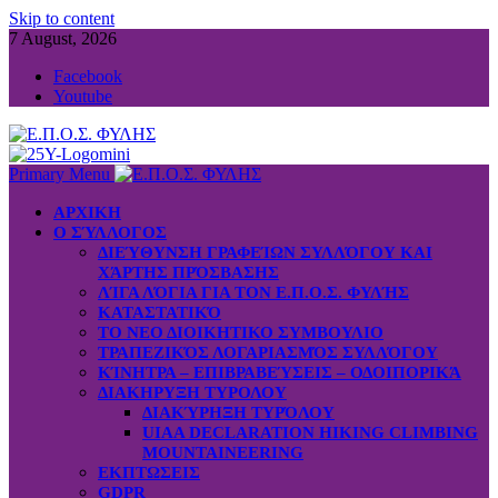
Skip to content
7 August, 2026
Facebook
Youtube
Primary Menu
ΑΡΧΙΚΗ
Ο ΣΎΛΛΟΓΟΣ
ΔΙΕΎΘΥΝΣΗ ΓΡΑΦΕΊΩΝ ΣΥΛΛΌΓΟΥ ΚΑΙ
ΧΆΡΤΗΣ ΠΡΌΣΒΑΣΗΣ
ΛΊΓΑ ΛΌΓΙΑ ΓΙΑ ΤΟΝ Ε.Π.Ο.Σ. ΦΥΛΉΣ
ΚΑΤΑΣΤΑΤΙΚΌ
ΤΟ ΝΕΟ ΔΙΟΙΚΗΤΙΚΟ ΣΥΜΒΟΥΛΙΟ
ΤΡΑΠΕΖΙΚΌΣ ΛΟΓΑΡΙΑΣΜΌΣ ΣΥΛΛΌΓΟΥ
ΚΊΝΗΤΡΑ – ΕΠΙΒΡΑΒΕΎΣΕΙΣ – ΟΔΟΙΠΟΡΙΚΆ
ΔΙΑΚΗΡΥΞΗ ΤΥΡΟΛΟΥ
ΔΙΑΚΎΡΗΞΗ ΤΥΡΌΛΟΥ
UIAA DECLARATION HIKING CLIMBING
MOUNTAINEERING
ΕΚΠΤΩΣΕΙΣ
GDPR