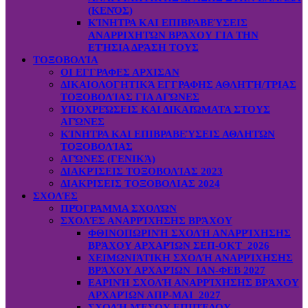
(ΚΕΝΌΣ)
ΚΊΝΗΤΡΑ ΚΑΙ ΕΠΙΒΡΑΒΕΎΣΕΙΣ
ΑΝΑΡΡΙΧΗΤΏΝ ΒΡΆΧΟΥ ΓΙΑ ΤΗΝ
ΕΤΉΣΙΑ ΔΡΆΣΗ ΤΟΥΣ
ΤΟΞΟΒΟΛΊΑ
ΟΙ ΕΓΓΡΑΦΕΣ ΑΡΧΙΣΑΝ
ΔΙΚΑΙΟΛΟΓΗΤΙΚΆ ΕΓΓΡΑΦΗΣ ΑΘΛΗΤΉ/ΤΡΙΑΣ
ΤΟΞΟΒΟΛΊΑΣ ΓΙΑ ΑΓΏΝΕΣ
ΥΠΟΧΡΕΏΣΕΙΣ ΚΑΙ ΔΙΚΑΙΏΜΑΤΑ ΣΤΟΥΣ
ΑΓΏΝΕΣ
ΚΊΝΗΤΡΑ ΚΑΙ ΕΠΙΒΡΑΒΕΎΣΕΙΣ ΑΘΛΗΤΏΝ
ΤΟΞΟΒΟΛΊΑΣ
ΑΓΏΝΕΣ (ΓΕΝΙΚΆ)
ΔΙΑΚΡΊΣΕΙΣ ΤΟΞΟΒΟΛΊΑΣ 2023
ΔΙΑΚΡΙΣΕΙΣ ΤΟΞΟΒΟΛΙΑΣ 2024
ΣΧΟΛΈΣ
ΠΡΌΓΡΑΜΜΑ ΣΧΟΛΏΝ
ΣΧΟΛΈΣ ΑΝΑΡΡΊΧΗΣΗΣ ΒΡΆΧΟΥ
ΦΘΙΝΟΠΩΡΙΝΉ ΣΧΟΛΉ ΑΝΑΡΡΊΧΗΣΗΣ
ΒΡΆΧΟΥ ΑΡΧΑΡΊΩΝ ΣΕΠ-ΟΚΤ 2026
ΧΕΙΜΩΝΙΆΤΙΚΗ ΣΧΟΛΉ ΑΝΑΡΡΊΧΗΣΗΣ
ΒΡΆΧΟΥ ΑΡΧΑΡΊΩΝ ΙΑΝ-ΦΕΒ 2027
ΕΑΡΙΝΉ ΣΧΟΛΉ ΑΝΑΡΡΊΧΗΣΗΣ ΒΡΆΧΟΥ
ΑΡΧΑΡΊΩΝ ΑΠΡ-ΜΑΙ 2027
ΣΧΟΛΉ ΜΈΣΟΥ ΕΠΙΠΈΔΟΥ