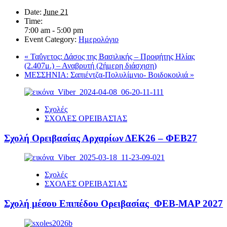
Date:
June 21
Time:
7:00 am - 5:00 pm
Event Category:
Ημερολόγιο
«
Ταΰγετος: Δάσος της Βασιλικής – Προφήτης Ηλίας
(2.407μ.) – Αναβρυτή (2ήμερη διάσχιση)
ΜΕΣΣΗΝΙΑ: Σαπιέντζα-Πολυλίμνιο- Βοιδοκοιλιά
»
Σχολές
ΣΧΟΛΕΣ ΟΡΕΙΒΑΣΊΑΣ
Σχολή Ορειβασίας Αρχαρίων ΔΕΚ26 – ΦΕΒ27
Σχολές
ΣΧΟΛΕΣ ΟΡΕΙΒΑΣΊΑΣ
Σχολή μέσου Επιπέδου Ορειβασίας ΦΕΒ-ΜΑΡ 2027