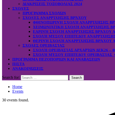
ΔΙΑΚΡΙΣΕΙΣ ΤΟΞΟΒΟΛΙΑΣ 2024
ΣΧΟΛΈΣ
ΠΡΌΓΡΑΜΜΑ ΣΧΟΛΏΝ
ΣΧΟΛΈΣ ΑΝΑΡΡΊΧΗΣΗΣ ΒΡΆΧΟΥ
ΦΘΙΝΟΠΩΡΙΝΉ ΣΧΟΛΉ ΑΝΑΡΡΊΧΗΣΗΣ ΒΡ
ΧΕΙΜΩΝΙΆΤΙΚΗ ΣΧΟΛΉ ΑΝΑΡΡΊΧΗΣΗΣ ΒΡ
ΕΑΡΙΝΉ ΣΧΟΛΉ ΑΝΑΡΡΊΧΗΣΗΣ ΒΡΆΧΟΥ Α
ΣΧΟΛΉ ΜΈΣΟΥ ΕΠΙΠΈΔΟΥ ΑΝΑΡΡΊΧΗΣΗΣ 
ΘΕΡΙΝΉ ΣΧΟΛΉ ΑΝΑΡΡΊΧΗΣΗΣ ΒΡΆΧΟΥ Α
ΣΧΟΛΕΣ ΟΡΕΙΒΑΣΊΑΣ
ΣΧΟΛΉ ΟΡΕΙΒΑΣΊΑΣ ΑΡΧΑΡΊΩΝ ΔΕΚ26 – 
ΣΧΟΛΉ ΜΈΣΟΥ ΕΠΙΠΈΔΟΥ ΟΡΕΙΒΑΣΊΑΣ Φ
ΠΡΟΓΡΑΜΜΑ ΠΕΖΟΠΟΡΙΩΝ ΚΑΙ ΑΝΑΒΑΣΕΩΝ
ΠΙΣΤΑ
ΑΝΑΚΟΙΝΏΣΕΙΣ
Search for:
Home
Events
30 events found.