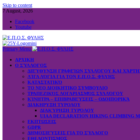
Skip to content
7 August, 2026
Facebook
Youtube
Primary Menu
ΑΡΧΙΚΗ
Ο ΣΎΛΛΟΓΟΣ
ΔΙΕΎΘΥΝΣΗ ΓΡΑΦΕΊΩΝ ΣΥΛΛΌΓΟΥ ΚΑΙ ΧΆΡΤ
ΛΊΓΑ ΛΌΓΙΑ ΓΙΑ ΤΟΝ Ε.Π.Ο.Σ. ΦΥΛΉΣ
ΚΑΤΑΣΤΑΤΙΚΌ
ΤΟ ΝΕΟ ΔΙΟΙΚΗΤΙΚΟ ΣΥΜΒΟΥΛΙΟ
ΤΡΑΠΕΖΙΚΌΣ ΛΟΓΑΡΙΑΣΜΌΣ ΣΥΛΛΌΓΟΥ
ΚΊΝΗΤΡΑ – ΕΠΙΒΡΑΒΕΎΣΕΙΣ – ΟΔΟΙΠΟΡΙΚΆ
ΔΙΑΚΗΡΥΞΗ ΤΥΡΟΛΟΥ
ΔΙΑΚΎΡΗΞΗ ΤΥΡΌΛΟΥ
UIAA DECLARATION HIKING CLIMBING 
ΕΚΠΤΩΣΕΙΣ
GDPR
ΔΗΜΟΣΙΕΎΣΕΙΣ ΓΙΑ ΤΟ ΣΎΛΛΟΓΟ
ΕΘΕΛΟΝΤΙΣΜΟΣ