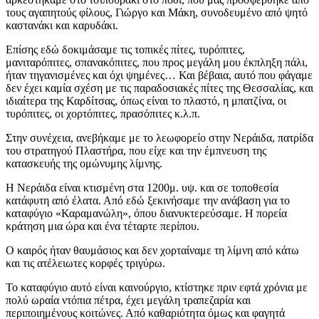
τους αγαπητούς φίλους, Γιώργο και Μάκη, συνοδευμένο από ψητό
καστανάκι και καρυδάκι.
Επίσης εδώ δοκιμάσαμε τις τοπικές πίτες, τυρόπιτες,
μανιταρόπιτες, σπανακόπιτες, που προς μεγάλη μου έκπληξη πάλι,
ήταν τηγανισμένες και όχι ψημένες… Και βέβαια, αυτό που φάγαμε
δεν έχει καμία σχέση με τις παραδοσιακές πίτες της Θεσσαλίας, και
ιδιαίτερα της Καρδίτσας, όπως είναι το πλαστό, η μπατζίνα, οι
τυρόπιτες, οι χορτόπιτες, πρασόπιτες κ.λ.π.
Στην συνέχεια, ανεβήκαμε με το λεωφορείο στην Νεράιδα, πατρίδα
του στρατηγού Πλαστήρα, που είχε και την έμπνευση της
κατασκευής της ομώνυμης λίμνης.
Η Νεράιδα είναι κτισμένη στα 1200μ. υψ. και σε τοποθεσία
κατάφυτη από έλατα. Από εδώ ξεκινήσαμε την ανάβαση για το
καταφύγιο «Καραμανώλη», όπου διανυκτερεύσαμε. Η πορεία
κράτηση μια ώρα και ένα τέταρτε περίπου.
Ο καιρός ήταν θαυμάσιος και δεν χορταίναμε τη λίμνη από κάτω
και τις ατέλειωτες κορφές τριγύρω.
Το καταφύγιο αυτό είναι καινούργιο, κτίστηκε πριν εφτά χρόνια με
πολύ ωραία ντόπια πέτρα, έχει μεγάλη τραπεζαρία και
περιποιημένους κοιτώνες. Από καθαριότητα όμως και φαγητά