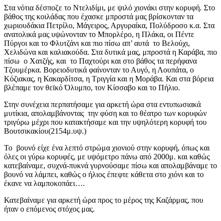
Στα νότια δέσποζε το Ντελιδίμι, με ψιλό χιονάκι στην κορυφή. Στο
βάθος της κοιλάδας που έχασκε μπροστά μας βρίσκονταν τα
χωριουδάκια Πετρίλο, Μάγειρος, Αργυραίκα, Πολύδροσο κ.α. Στα
ανατολικά μας υψώνονταν το Μπορλέρο, η Πλάκα, οι Πέντε
Πύργοι και το Φλυτζάνι και πιο πίσω απ’ αυτά το Βελούχι,
Χελιδώνα και καλιακούδα. Στα δυτικά μας, μπροστά η Καράβα, πιο
πίσω ο Χατζής, και το Παχτούρι και στο βάθος τα περήφανα
Τζουμέρκα. Βορειοδυτικά φαίνονταν το Αυγό, η Λουπάτα, ο
Κόζιακας, η Κακαρδίτσα, η Τριγγία και η Μοράβα. Και στα βόρεια
βλέπαμε τον θεϊκό Όλυμπο, τον Κίσσαβο και το Πήλιο.
Στην συνέχεια περπατήσαμε για αρκετή ώρα στα εντυπωσιακά
μυτίκια, απολαμβάνοντας την φύση και το θέατρο των κορυφών
τριγύρω μέχρι που κατακτήσαμε και την υψηλότερη κορυφή του
Βουτσικακίου(2154μ.υψ.)
Το βουνό είχε ένα λεπτό στρώμα χιονιού στην κορυφή, όπως και
όλες οι γύρω κορυφές, με υψόμετρο πάνω από 2000μ. και καθώς
κατεβαίναμε, συχνά-πυκνά γυρνούσαμε πίσω και απολαμβάναμε το
βουνό να λάμπει, καθώς ο ήλιος έπεφτε κάθετα στο χιόνι και το
έκανε να λαμποκοπάει….
Κατεβαίναμε για αρκετή ώρα προς το μέρος της Καζάρμας, που
ήταν ο επόμενος στόχος μας.