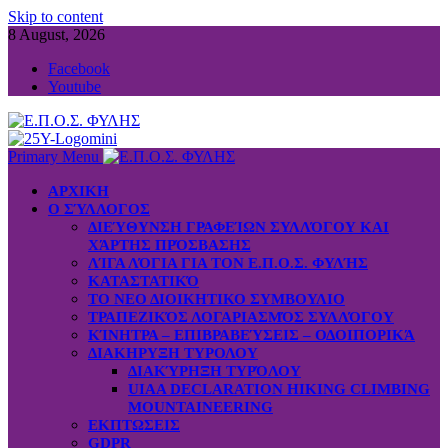
Skip to content
8 August, 2026
Facebook
Youtube
Primary Menu
ΑΡΧΙΚΗ
Ο ΣΎΛΛΟΓΟΣ
ΔΙΕΎΘΥΝΣΗ ΓΡΑΦΕΊΩΝ ΣΥΛΛΌΓΟΥ ΚΑΙ
ΧΆΡΤΗΣ ΠΡΌΣΒΑΣΗΣ
ΛΊΓΑ ΛΌΓΙΑ ΓΙΑ ΤΟΝ Ε.Π.Ο.Σ. ΦΥΛΉΣ
ΚΑΤΑΣΤΑΤΙΚΌ
ΤΟ ΝΕΟ ΔΙΟΙΚΗΤΙΚΟ ΣΥΜΒΟΥΛΙΟ
ΤΡΑΠΕΖΙΚΌΣ ΛΟΓΑΡΙΑΣΜΌΣ ΣΥΛΛΌΓΟΥ
ΚΊΝΗΤΡΑ – ΕΠΙΒΡΑΒΕΎΣΕΙΣ – ΟΔΟΙΠΟΡΙΚΆ
ΔΙΑΚΗΡΥΞΗ ΤΥΡΟΛΟΥ
ΔΙΑΚΎΡΗΞΗ ΤΥΡΌΛΟΥ
UIAA DECLARATION HIKING CLIMBING
MOUNTAINEERING
ΕΚΠΤΩΣΕΙΣ
GDPR