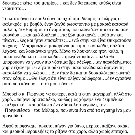
δυστυχώς κάτω του μετρίου….και δεν θα έπρεπε καθώς είναι
νεόκτιστο…
To καταφύγιο το δουλεύανε το αχτύπητο δίδυμο, ο Γιώργος ο
φαλακρός, με βοηθό, έναν ξανθό ρωσοπόντιο με μακριά κατσαρά
μαλλιά, δεν θυμάμαι το όνομά του, που καπνίζανε και οι δύο σαν
φουγάρα….και από δουλειά….τα ζώα μου αργά…καθόταν και
πίνανε…λες και ήταν επισκέπτες….ενώ στην κουζίνα επικρατούσε
το χάος…Μας φτιάξανε μακαρόνια με κιμά, φασολάδα, σαλάτα
λάχανο, και λουκάνικο ψητό. Μόνο το λουκάνικο ήταν καλό, η
μακαρονάδα και η φασολάδα….τρωγόντουσαν….αλλά θα
μπορούσαν να γίνουν πιο νόστιμα βρε αδελφέ….αν παραδείγματος
χάριν είχαν τρίψει λίγο τυράκι στην μακαρονάδα και άφηναν τη
φασολάδα να χυλώσει….Δεν ήταν δα και τα δυσκολότερα φαγητά
στον κόσμο….Θα έλεγα ότι είναι ολίγον αδιάφοροι….δεν αγαπάνε
αυτό που κάνουν….έτσι μου φάνηκε…
Μπορεί ο κ. Γιώργιος να υστερεί κατά τι στην μαγειρική, αλλά στο
χορό…παίρνει άριστα δέκα, καθώς μας χόρεψε ένα ζειμπέκικο
εκπληκτικό…και μάλιστα ένα δύσκολο τραγούδι, την
«Πριγκιπέσσα» του Μάλαμα, που είναι ένα από τα αγαπημένα μου
τραγούδια.
Αφού αποφάγαμε, αρκετοί πήγαν για ύπνο, μερικοί παίζανε σκάκι
και μερικοί μερακλήδες το ρίξανε στο χορό, αλλά χωρίς επιτυχία,