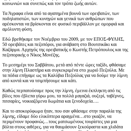
κοινωνιών και συνεπώς και τον τρόπο ζωής αυτών.
Τα Άγραφα είναι από τα αγαπημένα βουνά των ορειβατών, των
ποδηλατιστών, των κυνηγών και γενικά των ανθρώπων που
αρέσκονται να βρίσκονται σε φυσικό περιβάλλον με ομορφιά και
αμόλυντη φύση.
Εδώ βρεθήκαμε τον Νοέμβριο του 2009, με τον ΕΠΟΣ-ΦΥΛΗΣ,
50 ορειβάτες και πεζοπόροι, για ανάβαση στο Βουτσικάκι και
Καζάρμα. Αρχηγός της ορειβατικής ο Κωστής Πετρόπουλος και της
πεζοπορικής ο Νίκος Μονέζης.
Το μεσημέρι του Σαββάτου, μετά από πέντε ώρες ταξίδι, φθάσαμε
στην λίμνη Πλαστήρα και συγκεκριμένα στο χωριό Πεζούλα. Με
τα πόδια επήγαμε ως τα Καλύβια Πεζούλας για να δούμε την λίμνη
από κοντά και να τσιμπήσουμε και κάτι.
Καθώς περπατούσαμε προς την λίμνη, έμεινα έκπληκτη από τις
βίλες που έβλεπα γύρω μου, τα πολλά μαγαζιά, ουζερί, ταβέρνες,
πιτσαρίες, νοικιαζόμενα δωμάτια και ξενοδοχεία….
Και το αποκορύφωμα ήταν, που σαν φθάσαμε στην παραλία της
λίμνης, είδαμε δύο ελικόπτερα αραγμένα…στο γκαζόν, να
περιμένουν προφανώς…τους ματσωμένους τουρίστες για μια
βόλτα στους αιθέρες, για να θαυμάσουν ξεκούραστα και χλιδάτα