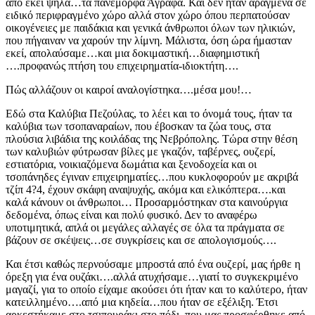
από εκεί ψηλά…τα πανέμορφα Άγραφα. Και δεν ήταν αραγμένα σε
ειδικό περιφραγμένο χώρο αλλά στον χώρο όπου περπατούσαν
οικογένειες με παιδάκια και γενικά άνθρωποι όλων των ηλικιών,
που πήγαιναν να χαρούν την λίμνη. Μάλιστα, όση ώρα ήμασταν
εκεί, απολαύσαμε…και μια δοκιμαστική…διαφημιστική
….προφανώς πτήση του επιχειρηματία-ιδιοκτήτη….
Πώς αλλάζουν οι καιροί αναλογίστηκα….μέσα μου!…
Εδώ στα Καλύβια Πεζούλας, το λέει και το όνομά τους, ήταν τα
καλύβια των τσοπαναραίων, που έβοσκαν τα ζώα τους, στα
πλούσια λιβάδια της κοιλάδας της Νεβρόπολης. Τώρα στην θέση
των καλυβιών φύτρωσαν βίλες με γκαζόν, ταβέρνες, ουζερί,
εστιατόρια, νοικιαζόμενα δωμάτια και ξενοδοχεία και οι
τσοπάνηδες έγιναν επιχειρηματίες…που κυκλοφορούν με ακριβά
τζίπ 4?4, έχουν σκάφη αναψυχής, ακόμα και ελικόπτερα….και
καλά κάνουν οι άνθρωποι… Προσαρμόστηκαν στα καινούργια
δεδομένα, όπως είναι και πολύ φυσικό. Δεν το αναφέρω
υποτιμητικά, απλά οι μεγάλες αλλαγές σε όλα τα πράγματα σε
βάζουν σε σκέψεις…σε συγκρίσεις και σε απολογισμούς….
Και έτσι καθώς περνούσαμε μπροστά από ένα ουζερί, μας ήρθε η
όρεξη για ένα ουζάκι….αλλά ατυχήσαμε…γιατί το συγκεκριμένο
μαγαζί, για το οποίο είχαμε ακούσει ότι ήταν και το καλύτερο, ήταν
κατειλλημένο….από μια κηδεία…που ήταν σε εξέλιξη. Έτσι
αρκεστήκαμε στο τσιπουράκι στο πόδι, που μας προσφέρθηκε από