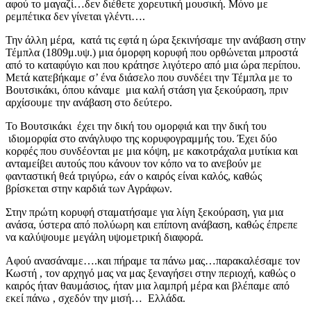
αφού το μαγαζί…δεν διέθετε χορευτική μουσική. Μόνο με
ρεμπέτικα δεν γίνεται γλέντι….
Την άλλη μέρα, κατά τις εφτά η ώρα ξεκινήσαμε την ανάβαση στην
Τέμπλα (1809μ.υψ.) μια όμορφη κορυφή που ορθώνεται μπροστά
από το καταφύγιο και που κράτησε λιγότερο από μια ώρα περίπου.
Μετά κατεβήκαμε σ’ ένα διάσελο που συνδέει την Τέμπλα με το
Βουτσικάκι, όπου κάναμε μια καλή στάση για ξεκούραση, πριν
αρχίσουμε την ανάβαση στο δεύτερο.
Το Βουτσικάκι έχει την δική του ομορφιά και την δική του
ιδιομορφία στο ανάγλυφο της κορυφογραμμής του. Έχει δύο
κορφές που συνδέονται με μια κόψη, με κακοτράχαλα μυτίκια και
ανταμείβει αυτούς που κάνουν τον κόπο να το ανεβούν με
φανταστική θεά τριγύρω, εάν ο καιρός είναι καλός, καθώς
βρίσκεται στην καρδιά των Αγράφων.
Στην πρώτη κορυφή σταματήσαμε για λίγη ξεκούραση, για μια
ανάσα, ύστερα από πολύωρη και επίπονη ανάβαση, καθώς έπρεπε
να καλύψουμε μεγάλη υψομετρική διαφορά.
Αφού ανασάναμε….και πήραμε τα πάνω μας…παρακαλέσαμε τον
Κωστή , τον αρχηγό μας να μας ξεναγήσει στην περιοχή, καθώς ο
καιρός ήταν θαυμάσιος, ήταν μια λαμπρή μέρα και βλέπαμε από
εκεί πάνω , σχεδόν την μισή… Ελλάδα.