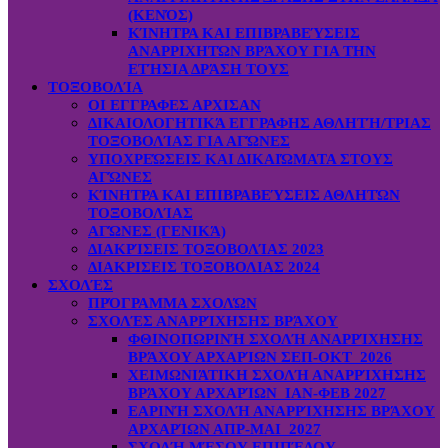
(ΚΕΝΌΣ)
ΚΊΝΗΤΡΑ ΚΑΙ ΕΠΙΒΡΑΒΕΎΣΕΙΣ
ΑΝΑΡΡΙΧΗΤΏΝ ΒΡΆΧΟΥ ΓΙΑ ΤΗΝ
ΕΤΉΣΙΑ ΔΡΆΣΗ ΤΟΥΣ
ΤΟΞΟΒΟΛΊΑ
ΟΙ ΕΓΓΡΑΦΕΣ ΑΡΧΙΣΑΝ
ΔΙΚΑΙΟΛΟΓΗΤΙΚΆ ΕΓΓΡΑΦΗΣ ΑΘΛΗΤΉ/ΤΡΙΑΣ
ΤΟΞΟΒΟΛΊΑΣ ΓΙΑ ΑΓΏΝΕΣ
ΥΠΟΧΡΕΏΣΕΙΣ ΚΑΙ ΔΙΚΑΙΏΜΑΤΑ ΣΤΟΥΣ
ΑΓΏΝΕΣ
ΚΊΝΗΤΡΑ ΚΑΙ ΕΠΙΒΡΑΒΕΎΣΕΙΣ ΑΘΛΗΤΏΝ
ΤΟΞΟΒΟΛΊΑΣ
ΑΓΏΝΕΣ (ΓΕΝΙΚΆ)
ΔΙΑΚΡΊΣΕΙΣ ΤΟΞΟΒΟΛΊΑΣ 2023
ΔΙΑΚΡΙΣΕΙΣ ΤΟΞΟΒΟΛΙΑΣ 2024
ΣΧΟΛΈΣ
ΠΡΌΓΡΑΜΜΑ ΣΧΟΛΏΝ
ΣΧΟΛΈΣ ΑΝΑΡΡΊΧΗΣΗΣ ΒΡΆΧΟΥ
ΦΘΙΝΟΠΩΡΙΝΉ ΣΧΟΛΉ ΑΝΑΡΡΊΧΗΣΗΣ
ΒΡΆΧΟΥ ΑΡΧΑΡΊΩΝ ΣΕΠ-ΟΚΤ 2026
ΧΕΙΜΩΝΙΆΤΙΚΗ ΣΧΟΛΉ ΑΝΑΡΡΊΧΗΣΗΣ
ΒΡΆΧΟΥ ΑΡΧΑΡΊΩΝ ΙΑΝ-ΦΕΒ 2027
ΕΑΡΙΝΉ ΣΧΟΛΉ ΑΝΑΡΡΊΧΗΣΗΣ ΒΡΆΧΟΥ
ΑΡΧΑΡΊΩΝ ΑΠΡ-ΜΑΙ 2027
ΣΧΟΛΉ ΜΈΣΟΥ ΕΠΙΠΈΔΟΥ