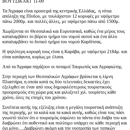
ΒΟΥΤΣΙΚΑΚΙ 11-09
Τα Άγραφα είναι οροσειρά της κεντρικής Ελλάδας, η νότια
απόληξη της Πίνδου, με τουλάχιστον 12 κορυφές με υψόμετρο
πάνω 2000μ. και πολλές άλλες, με υψόμετρο πάνω από 1500μ.
Χωρίζονται σε Θεσσαλικά και Ευρυτανικά, καθώς ένα μέρος τους
καταλαμβάνει το βόρειο τμήμα του νομού αυτού και ένα άλλο
καταλαμβάνει το δυτικό τμήμα του νομού Καρδίτσας.
Η ψηλότερη κορυφή τους είναι η Καράβα, με υψόμετρο 2184μ. και
είναι κατάφυτα, κυρίως με έλατα.
Από τα Άγραφα πηγάζουν οι ποταμοί Ταυρωπός και Αγραφιώτης.
Στην περιοχή των Θεσσαλικών Αγράφων βρίσκεται η λίμνη
Πλαστήρα, η οποία κατά τις δύο τελευταίες δεκαετίες έχει
εξελιχθεί σε έναν από τους δημοφιλέστερους τουριστικούς
προορισμούς στη χώρα μας και φιλοξενεί χιλ. τουρίστες κάθε
χρόνο, όλες τις εποχές του χρόνου.
Συνέπεια αυτής της εξέλιξης είναι η μεγάλη τουριστική ανάπτυξη
της περιοχής, με τα καλά και τα κακά αυτής, καθώς είναι τοις πάσι
γνωστό πλέον ότι ο τουρισμός σαρώνει τα πάντα στο διάβα του και
διαβρώνει ότι αυθεντικό και πολύτιμο υπάρχει σε κάθε περιοχή και
όχι μόνο….Διαβρώνει ακόμη και την νοοτροπία των τοπικών