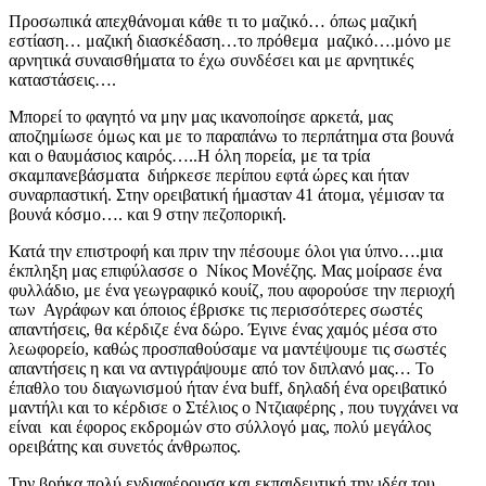
Προσωπικά απεχθάνομαι κάθε τι το μαζικό… όπως μαζική
εστίαση… μαζική διασκέδαση…το πρόθεμα μαζικό….μόνο με
αρνητικά συναισθήματα το έχω συνδέσει και με αρνητικές
καταστάσεις….
Μπορεί το φαγητό να μην μας ικανοποίησε αρκετά, μας
αποζημίωσε όμως και με το παραπάνω το περπάτημα στα βουνά
και ο θαυμάσιος καιρός…..Η όλη πορεία, με τα τρία
σκαμπανεβάσματα διήρκεσε περίπου εφτά ώρες και ήταν
συναρπαστική. Στην ορειβατική ήμασταν 41 άτομα, γέμισαν τα
βουνά κόσμο…. και 9 στην πεζοπορική.
Κατά την επιστροφή και πριν την πέσουμε όλοι για ύπνο….μια
έκπληξη μας επιφύλασσε ο Νίκος Μονέζης. Μας μοίρασε ένα
φυλλάδιο, με ένα γεωγραφικό κουίζ, που αφορούσε την περιοχή
των Αγράφων και όποιος έβρισκε τις περισσότερες σωστές
απαντήσεις, θα κέρδιζε ένα δώρο. Έγινε ένας χαμός μέσα στο
λεωφορείο, καθώς προσπαθούσαμε να μαντέψουμε τις σωστές
απαντήσεις η και να αντιγράψουμε από τον διπλανό μας… Το
έπαθλο του διαγωνισμού ήταν ένα buff, δηλαδή ένα ορειβατικό
μαντήλι και το κέρδισε ο Στέλιος ο Ντζιαφέρης , που τυγχάνει να
είναι και έφορος εκδρομών στο σύλλογό μας, πολύ μεγάλος
ορειβάτης και συνετός άνθρωπος.
Την βρήκα πολύ ενδιαφέρουσα και εκπαιδευτική την ιδέα του