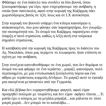
Φθάσαμε σε ένα διάσελο που συνδέει τα δύο βουνά, όπου
ξεκουραστήκαμε για λίγο, πριν επιχειρήσουμε την ανάβαση, η
οποία ήταν πανεύκολη, αφού στην κορυφή της Καζάρμας πάει
χωματόδρομος βατός σε τζίπ, ίσως και σε Ι.Χ αυτοκίνητα.
Στην κορυφή του βουνού υπάρχει ένα κτίσμα καινούργιο η
ανακαινισμένο, που μου φάνηκε σαν παρατηρητήριο, δεν γνωρίζω
την σκοπιμότητά του. Το όνομά του Καζάρμα, παραπέμπει στην
ύπαρξη σ’αυτό στρατώνα, καθώς η λέξη αυτή στα τούρκικα
σημαίνει στρατώνας.
Η κατάβαση από την κορυφή της Καζάρμας προς το διάσελο του
Αγ, Νικολάου, όπου μας περίμενε το λεωφορείο, ήταν επίπονη σε
σχέση με την ανάβαση.
Στην συνέχεια κατευθυνθήκαμε σε ένα χωριό, που δεν θυμάμαι το
όνομά του και φάγαμε σε ένα τεράστιο…μαγαζί, καινούργιο, πολύ
περιποιημένο, με μια εντυπωσιακή ξυλόγλυπτη πόρτα και ένα
αίθριο με τεράστιους κορμούς δένδρων. Το μαγαζί αυτό το έφτιαξε
μια οικογένεια μεταναστών από την Γερμανία.
Και εδώ βέβαια δεν ευχαριστηθήκαμε φαγητό, αφού είχαν
προηγηθεί πούλμαν με τουρίστες και δεν είχαν αφήσει τίποτα….Τι
μανία έχει ο κόσμος με τα μεγάλα μαγαζιά…και μάλιστα σε τόσο
μικρά χωριά…δεν μπορώ να το καταλάβω…