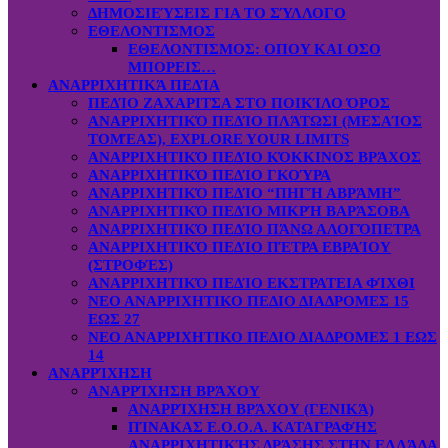
ΔΗΜΟΣΙΕΎΣΕΙΣ ΓΙΑ ΤΟ ΣΎΛΛΟΓΟ
ΕΘΕΛΟΝΤΙΣΜΟΣ
ΕΘΕΛΟΝΤΙΣΜΟΣ: OΠOY KAI ΟΣΟ
ΜΠΟΡΕΙΣ…
ΑΝΑΡΡΙΧΗΤΙΚΆ ΠΕΔΊΑ
ΠΕΔΊΟ ΖΑΧΑΡΙΤΣΑ ΣΤΟ ΠΟΙΚΊΛΟ ΌΡΟΣ
ΑΝΑΡΡΙΧΗΤΙΚΌ ΠΕΔΊΟ ΠΛΆΤΩΣΙ (ΜΕΣΑΊΟΣ
ΤΟΜΈΑΣ), EXPLORE YOUR LIMITS
ΑΝΑΡΡΙΧΗΤΙΚΌ ΠΕΔΊΟ ΚΌΚΚΙΝΟΣ ΒΡΆΧΟΣ
ΑΝΑΡΡΙΧΗΤΙΚΌ ΠΕΔΊΟ ΓΚΟΎΡΑ
ΑΝΑΡΡΙΧΗΤΙΚΌ ΠΕΔΊΟ “ΠΗΓΉ ΑΒΡΆΜΗ”
ΑΝΑΡΡΙΧΗΤΙΚΌ ΠΕΔΊΟ ΜΙΚΡΉ ΒΑΡΆΣΟΒΑ
ΑΝΑΡΡΙΧΗΤΙΚΌ ΠΕΔΊΟ ΠΆΝΩ ΑΛΟΓΌΠΕΤΡΑ
ΑΝΑΡΡΙΧΗΤΙΚΌ ΠΕΔΊΟ ΠΈΤΡΑ ΕΒΡΑΊΟΥ
(ΣΤΡΟΦΈΣ)
ΑΝΑΡΡΙΧΗΤΙΚΌ ΠΕΔΊΟ ΕΚΣΤΡΑΤΕΙΑ ΦΊΧΘΙ
ΝΕΟ ΑΝΑΡΡΙΧΗΤΙΚΟ ΠΕΔΙΟ ΔΙΑΔΡΟΜΕΣ 15
ΕΩΣ 27
ΝΕΟ ΑΝΑΡΡΙΧΗΤΙΚΟ ΠΕΔΙΟ ΔΙΑΔΡΟΜΕΣ 1 ΕΩΣ
14
ΑΝΑΡΡΊΧΗΣΗ
ΑΝΑΡΡΊΧΗΣΗ ΒΡΆΧΟΥ
ΑΝΑΡΡΊΧΗΣΗ ΒΡΆΧΟΥ (ΓΕΝΙΚΆ)
ΠΊΝΑΚΑΣ Ε.Ο.Ο.Α. ΚΑΤΑΓΡΑΦΉΣ
ΑΝΑΡΡΙΧΗΤΙΚΉΣ ΔΡΆΣΗΣ ΣΤΗΝ ΕΛΛΆΔΑ