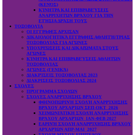
(ΚΕΝΌΣ)
ΚΊΝΗΤΡΑ ΚΑΙ ΕΠΙΒΡΑΒΕΎΣΕΙΣ
ΑΝΑΡΡΙΧΗΤΏΝ ΒΡΆΧΟΥ ΓΙΑ ΤΗΝ
ΕΤΉΣΙΑ ΔΡΆΣΗ ΤΟΥΣ
ΤΟΞΟΒΟΛΊΑ
ΟΙ ΕΓΓΡΑΦΕΣ ΑΡΧΙΣΑΝ
ΔΙΚΑΙΟΛΟΓΗΤΙΚΆ ΕΓΓΡΑΦΗΣ ΑΘΛΗΤΉ/ΤΡΙΑΣ
ΤΟΞΟΒΟΛΊΑΣ ΓΙΑ ΑΓΏΝΕΣ
ΥΠΟΧΡΕΏΣΕΙΣ ΚΑΙ ΔΙΚΑΙΏΜΑΤΑ ΣΤΟΥΣ
ΑΓΏΝΕΣ
ΚΊΝΗΤΡΑ ΚΑΙ ΕΠΙΒΡΑΒΕΎΣΕΙΣ ΑΘΛΗΤΏΝ
ΤΟΞΟΒΟΛΊΑΣ
ΑΓΏΝΕΣ (ΓΕΝΙΚΆ)
ΔΙΑΚΡΊΣΕΙΣ ΤΟΞΟΒΟΛΊΑΣ 2023
ΔΙΑΚΡΙΣΕΙΣ ΤΟΞΟΒΟΛΙΑΣ 2024
ΣΧΟΛΈΣ
ΠΡΌΓΡΑΜΜΑ ΣΧΟΛΏΝ
ΣΧΟΛΈΣ ΑΝΑΡΡΊΧΗΣΗΣ ΒΡΆΧΟΥ
ΦΘΙΝΟΠΩΡΙΝΉ ΣΧΟΛΉ ΑΝΑΡΡΊΧΗΣΗΣ
ΒΡΆΧΟΥ ΑΡΧΑΡΊΩΝ ΣΕΠ-ΟΚΤ 2026
ΧΕΙΜΩΝΙΆΤΙΚΗ ΣΧΟΛΉ ΑΝΑΡΡΊΧΗΣΗΣ
ΒΡΆΧΟΥ ΑΡΧΑΡΊΩΝ ΙΑΝ-ΦΕΒ 2027
ΕΑΡΙΝΉ ΣΧΟΛΉ ΑΝΑΡΡΊΧΗΣΗΣ ΒΡΆΧΟΥ
ΑΡΧΑΡΊΩΝ ΑΠΡ-ΜΑΙ 2027
ΣΧΟΛΉ ΜΈΣΟΥ ΕΠΙΠΈΔΟΥ