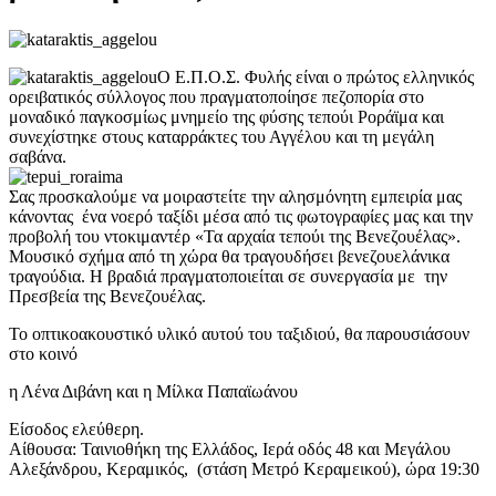
Ο Ε.Π.Ο.Σ. Φυλής είναι ο πρώτος ελληνικός
ορειβατικός σύλλογος που πραγματοποίησε πεζοπορία στο
μοναδικό παγκοσμίως μνημείο της φύσης τεπούι Ροράϊμα και
συνεχίστηκε στους καταρράκτες του Αγγέλου και τη μεγάλη
σαβάνα.
Σας προσκαλούμε να μοιραστείτε την αλησμόνητη εμπειρία μας
κάνοντας ένα νοερό ταξίδι μέσα από τις φωτογραφίες μας και την
προβολή του ντοκιμαντέρ «Τα αρχαία τεπούι της Βενεζουέλας».
Μουσικό σχήμα από τη χώρα θα τραγουδήσει βενεζουελάνικα
τραγούδια. Η βραδιά πραγματοποιείται σε συνεργασία με την
Πρεσβεία της Βενεζουέλας.
Το οπτικοακουστικό υλικό αυτού του ταξιδιού, θα παρουσιάσουν
στο κοινό
η Λένα Διβάνη και η Μίλκα Παπαϊωάνου
Είσοδος ελεύθερη.
Αίθουσα: Ταινιοθήκη της Ελλάδος, Ιερά οδός 48 και Μεγάλου
Αλεξάνδρου, Κεραμικός, (στάση Μετρό Κεραμεικού), ώρα 19:30