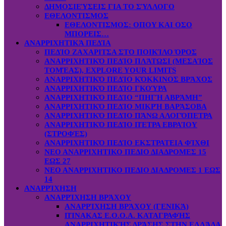
ΔΗΜΟΣΙΕΎΣΕΙΣ ΓΙΑ ΤΟ ΣΎΛΛΟΓΟ
ΕΘΕΛΟΝΤΙΣΜΟΣ
ΕΘΕΛΟΝΤΙΣΜΟΣ: OΠOY KAI ΟΣΟ
ΜΠΟΡΕΙΣ…
ΑΝΑΡΡΙΧΗΤΙΚΆ ΠΕΔΊΑ
ΠΕΔΊΟ ΖΑΧΑΡΙΤΣΑ ΣΤΟ ΠΟΙΚΊΛΟ ΌΡΟΣ
ΑΝΑΡΡΙΧΗΤΙΚΌ ΠΕΔΊΟ ΠΛΆΤΩΣΙ (ΜΕΣΑΊΟΣ
ΤΟΜΈΑΣ), EXPLORE YOUR LIMITS
ΑΝΑΡΡΙΧΗΤΙΚΌ ΠΕΔΊΟ ΚΌΚΚΙΝΟΣ ΒΡΆΧΟΣ
ΑΝΑΡΡΙΧΗΤΙΚΌ ΠΕΔΊΟ ΓΚΟΎΡΑ
ΑΝΑΡΡΙΧΗΤΙΚΌ ΠΕΔΊΟ “ΠΗΓΉ ΑΒΡΆΜΗ”
ΑΝΑΡΡΙΧΗΤΙΚΌ ΠΕΔΊΟ ΜΙΚΡΉ ΒΑΡΆΣΟΒΑ
ΑΝΑΡΡΙΧΗΤΙΚΌ ΠΕΔΊΟ ΠΆΝΩ ΑΛΟΓΌΠΕΤΡΑ
ΑΝΑΡΡΙΧΗΤΙΚΌ ΠΕΔΊΟ ΠΈΤΡΑ ΕΒΡΑΊΟΥ
(ΣΤΡΟΦΈΣ)
ΑΝΑΡΡΙΧΗΤΙΚΌ ΠΕΔΊΟ ΕΚΣΤΡΑΤΕΙΑ ΦΊΧΘΙ
ΝΕΟ ΑΝΑΡΡΙΧΗΤΙΚΟ ΠΕΔΙΟ ΔΙΑΔΡΟΜΕΣ 15
ΕΩΣ 27
ΝΕΟ ΑΝΑΡΡΙΧΗΤΙΚΟ ΠΕΔΙΟ ΔΙΑΔΡΟΜΕΣ 1 ΕΩΣ
14
ΑΝΑΡΡΊΧΗΣΗ
ΑΝΑΡΡΊΧΗΣΗ ΒΡΆΧΟΥ
ΑΝΑΡΡΊΧΗΣΗ ΒΡΆΧΟΥ (ΓΕΝΙΚΆ)
ΠΊΝΑΚΑΣ Ε.Ο.Ο.Α. ΚΑΤΑΓΡΑΦΉΣ
ΑΝΑΡΡΙΧΗΤΙΚΉΣ ΔΡΆΣΗΣ ΣΤΗΝ ΕΛΛΆΔΑ