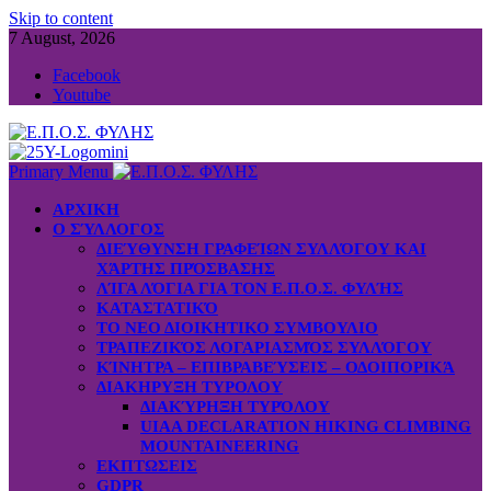
Skip to content
7 August, 2026
Facebook
Youtube
Primary Menu
ΑΡΧΙΚΗ
Ο ΣΎΛΛΟΓΟΣ
ΔΙΕΎΘΥΝΣΗ ΓΡΑΦΕΊΩΝ ΣΥΛΛΌΓΟΥ ΚΑΙ
ΧΆΡΤΗΣ ΠΡΌΣΒΑΣΗΣ
ΛΊΓΑ ΛΌΓΙΑ ΓΙΑ ΤΟΝ Ε.Π.Ο.Σ. ΦΥΛΉΣ
ΚΑΤΑΣΤΑΤΙΚΌ
ΤΟ ΝΕΟ ΔΙΟΙΚΗΤΙΚΟ ΣΥΜΒΟΥΛΙΟ
ΤΡΑΠΕΖΙΚΌΣ ΛΟΓΑΡΙΑΣΜΌΣ ΣΥΛΛΌΓΟΥ
ΚΊΝΗΤΡΑ – ΕΠΙΒΡΑΒΕΎΣΕΙΣ – ΟΔΟΙΠΟΡΙΚΆ
ΔΙΑΚΗΡΥΞΗ ΤΥΡΟΛΟΥ
ΔΙΑΚΎΡΗΞΗ ΤΥΡΌΛΟΥ
UIAA DECLARATION HIKING CLIMBING
MOUNTAINEERING
ΕΚΠΤΩΣΕΙΣ
GDPR