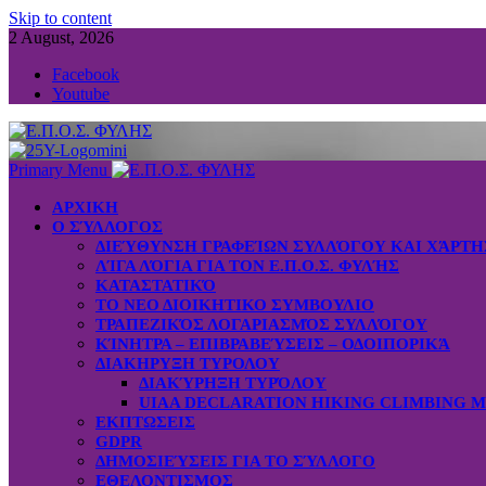
Skip to content
2 August, 2026
Facebook
Youtube
Primary Menu
ΑΡΧΙΚΗ
Ο ΣΎΛΛΟΓΟΣ
ΔΙΕΎΘΥΝΣΗ ΓΡΑΦΕΊΩΝ ΣΥΛΛΌΓΟΥ ΚΑΙ ΧΆΡΤ
ΛΊΓΑ ΛΌΓΙΑ ΓΙΑ ΤΟΝ Ε.Π.Ο.Σ. ΦΥΛΉΣ
ΚΑΤΑΣΤΑΤΙΚΌ
ΤΟ ΝΕΟ ΔΙΟΙΚΗΤΙΚΟ ΣΥΜΒΟΥΛΙΟ
ΤΡΑΠΕΖΙΚΌΣ ΛΟΓΑΡΙΑΣΜΌΣ ΣΥΛΛΌΓΟΥ
ΚΊΝΗΤΡΑ – ΕΠΙΒΡΑΒΕΎΣΕΙΣ – ΟΔΟΙΠΟΡΙΚΆ
ΔΙΑΚΗΡΥΞΗ ΤΥΡΟΛΟΥ
ΔΙΑΚΎΡΗΞΗ ΤΥΡΌΛΟΥ
UIAA DECLARATION HIKING CLIMBING 
ΕΚΠΤΩΣΕΙΣ
GDPR
ΔΗΜΟΣΙΕΎΣΕΙΣ ΓΙΑ ΤΟ ΣΎΛΛΟΓΟ
ΕΘΕΛΟΝΤΙΣΜΟΣ