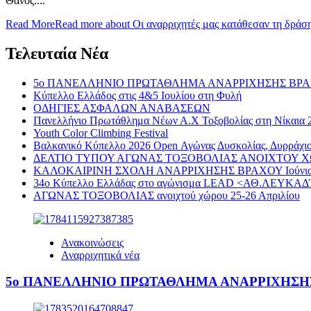
Θάνος:...
Read More
Read more about Οι αναρριχητές μας κατάθεσαν τη δράση 
Τελευταία Νέα
5ο ΠΑΝΕΛΛΗΝΙΟ ΠΡΩΤΑΘΛΗΜΑ ΑΝΑΡΡΙΧΗΣΗΣ ΒΡΑΧΟΥ 
Κύπελλο Ελλάδος στις 4&5 Ιουλίου στη Φυλή
ΟΔΗΓΙΕΣ ΑΣΦΑΛΩΝ ΑΝΑΒΑΣΕΩΝ
Πανελλήνιο Πρωτάθλημα Νέων Α.Χ Τοξοβολίας στη Νίκαια 2
Youth Color Climbing Festival
Βαλκανικό Κύπελλο 2026 Open Αγώνας Δυσκολίας, Δυρράχιο
ΔΕΛΤΙΟ ΤΥΠΟΥ ΑΓΩΝΑΣ ΤΟΞΟΒΟΛΙΑΣ ΑΝΟΙΧΤΟΥ ΧΩΡ
ΚΑΛΟΚΑΙΡΙΝΗ ΣΧΟΛΗ ΑΝΑΡΡΙΧΗΣΗΣ ΒΡΑΧΟΥ Ιούνιος-
34ο Κύπελλο Ελλάδας στο αγώνισμα LEAD <ΑΘ.ΛΕΥΚΑΔ
ΑΓΩΝΑΣ ΤΟΞΟΒΟΛΙΑΣ ανοιχτού χώρου 25-26 Απριλίου
Ανακοινώσεις
Αναρριχητικά νέα
5ο ΠΑΝΕΛΛΗΝΙΟ ΠΡΩΤΑΘΛΗΜΑ ΑΝΑΡΡΙΧΗΣΗΣ ΒΡ