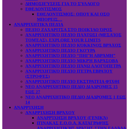
ΔΗΜΟΣΙΕΎΣΕΙΣ ΓΙΑ ΤΟ ΣΎΛΛΟΓΟ
ΕΘΕΛΟΝΤΙΣΜΟΣ
ΕΘΕΛΟΝΤΙΣΜΟΣ: OΠOY KAI ΟΣΟ
ΜΠΟΡΕΙΣ…
ΑΝΑΡΡΙΧΗΤΙΚΆ ΠΕΔΊΑ
ΠΕΔΊΟ ΖΑΧΑΡΙΤΣΑ ΣΤΟ ΠΟΙΚΊΛΟ ΌΡΟΣ
ΑΝΑΡΡΙΧΗΤΙΚΌ ΠΕΔΊΟ ΠΛΆΤΩΣΙ (ΜΕΣΑΊΟΣ
ΤΟΜΈΑΣ), EXPLORE YOUR LIMITS
ΑΝΑΡΡΙΧΗΤΙΚΌ ΠΕΔΊΟ ΚΌΚΚΙΝΟΣ ΒΡΆΧΟΣ
ΑΝΑΡΡΙΧΗΤΙΚΌ ΠΕΔΊΟ ΓΚΟΎΡΑ
ΑΝΑΡΡΙΧΗΤΙΚΌ ΠΕΔΊΟ “ΠΗΓΉ ΑΒΡΆΜΗ”
ΑΝΑΡΡΙΧΗΤΙΚΌ ΠΕΔΊΟ ΜΙΚΡΉ ΒΑΡΆΣΟΒΑ
ΑΝΑΡΡΙΧΗΤΙΚΌ ΠΕΔΊΟ ΠΆΝΩ ΑΛΟΓΌΠΕΤΡΑ
ΑΝΑΡΡΙΧΗΤΙΚΌ ΠΕΔΊΟ ΠΈΤΡΑ ΕΒΡΑΊΟΥ
(ΣΤΡΟΦΈΣ)
ΑΝΑΡΡΙΧΗΤΙΚΌ ΠΕΔΊΟ ΕΚΣΤΡΑΤΕΙΑ ΦΊΧΘΙ
ΝΕΟ ΑΝΑΡΡΙΧΗΤΙΚΟ ΠΕΔΙΟ ΔΙΑΔΡΟΜΕΣ 15
ΕΩΣ 27
ΝΕΟ ΑΝΑΡΡΙΧΗΤΙΚΟ ΠΕΔΙΟ ΔΙΑΔΡΟΜΕΣ 1 ΕΩΣ
14
ΑΝΑΡΡΊΧΗΣΗ
ΑΝΑΡΡΊΧΗΣΗ ΒΡΆΧΟΥ
ΑΝΑΡΡΊΧΗΣΗ ΒΡΆΧΟΥ (ΓΕΝΙΚΆ)
ΠΊΝΑΚΑΣ Ε.Ο.Ο.Α. ΚΑΤΑΓΡΑΦΉΣ
ΑΝΑΡΡΙΧΗΤΙΚΉΣ ΔΡΆΣΗΣ ΣΤΗΝ ΕΛΛΆΔΑ