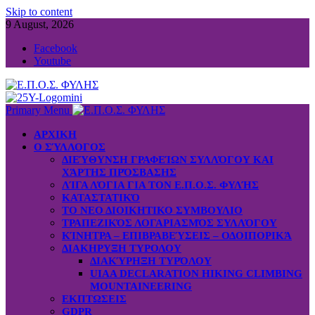
Skip to content
9 August, 2026
Facebook
Youtube
Primary Menu
ΑΡΧΙΚΗ
Ο ΣΎΛΛΟΓΟΣ
ΔΙΕΎΘΥΝΣΗ ΓΡΑΦΕΊΩΝ ΣΥΛΛΌΓΟΥ ΚΑΙ
ΧΆΡΤΗΣ ΠΡΌΣΒΑΣΗΣ
ΛΊΓΑ ΛΌΓΙΑ ΓΙΑ ΤΟΝ Ε.Π.Ο.Σ. ΦΥΛΉΣ
ΚΑΤΑΣΤΑΤΙΚΌ
ΤΟ ΝΕΟ ΔΙΟΙΚΗΤΙΚΟ ΣΥΜΒΟΥΛΙΟ
ΤΡΑΠΕΖΙΚΌΣ ΛΟΓΑΡΙΑΣΜΌΣ ΣΥΛΛΌΓΟΥ
ΚΊΝΗΤΡΑ – ΕΠΙΒΡΑΒΕΎΣΕΙΣ – ΟΔΟΙΠΟΡΙΚΆ
ΔΙΑΚΗΡΥΞΗ ΤΥΡΟΛΟΥ
ΔΙΑΚΎΡΗΞΗ ΤΥΡΌΛΟΥ
UIAA DECLARATION HIKING CLIMBING
MOUNTAINEERING
ΕΚΠΤΩΣΕΙΣ
GDPR