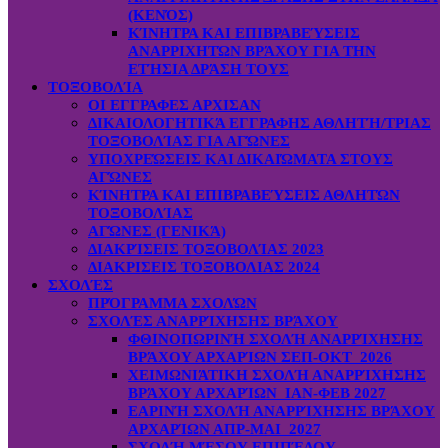
(ΚΕΝΌΣ)
ΚΊΝΗΤΡΑ ΚΑΙ ΕΠΙΒΡΑΒΕΎΣΕΙΣ
ΑΝΑΡΡΙΧΗΤΏΝ ΒΡΆΧΟΥ ΓΙΑ ΤΗΝ
ΕΤΉΣΙΑ ΔΡΆΣΗ ΤΟΥΣ
ΤΟΞΟΒΟΛΊΑ
ΟΙ ΕΓΓΡΑΦΕΣ ΑΡΧΙΣΑΝ
ΔΙΚΑΙΟΛΟΓΗΤΙΚΆ ΕΓΓΡΑΦΗΣ ΑΘΛΗΤΉ/ΤΡΙΑΣ
ΤΟΞΟΒΟΛΊΑΣ ΓΙΑ ΑΓΏΝΕΣ
ΥΠΟΧΡΕΏΣΕΙΣ ΚΑΙ ΔΙΚΑΙΏΜΑΤΑ ΣΤΟΥΣ
ΑΓΏΝΕΣ
ΚΊΝΗΤΡΑ ΚΑΙ ΕΠΙΒΡΑΒΕΎΣΕΙΣ ΑΘΛΗΤΏΝ
ΤΟΞΟΒΟΛΊΑΣ
ΑΓΏΝΕΣ (ΓΕΝΙΚΆ)
ΔΙΑΚΡΊΣΕΙΣ ΤΟΞΟΒΟΛΊΑΣ 2023
ΔΙΑΚΡΙΣΕΙΣ ΤΟΞΟΒΟΛΙΑΣ 2024
ΣΧΟΛΈΣ
ΠΡΌΓΡΑΜΜΑ ΣΧΟΛΏΝ
ΣΧΟΛΈΣ ΑΝΑΡΡΊΧΗΣΗΣ ΒΡΆΧΟΥ
ΦΘΙΝΟΠΩΡΙΝΉ ΣΧΟΛΉ ΑΝΑΡΡΊΧΗΣΗΣ
ΒΡΆΧΟΥ ΑΡΧΑΡΊΩΝ ΣΕΠ-ΟΚΤ 2026
ΧΕΙΜΩΝΙΆΤΙΚΗ ΣΧΟΛΉ ΑΝΑΡΡΊΧΗΣΗΣ
ΒΡΆΧΟΥ ΑΡΧΑΡΊΩΝ ΙΑΝ-ΦΕΒ 2027
ΕΑΡΙΝΉ ΣΧΟΛΉ ΑΝΑΡΡΊΧΗΣΗΣ ΒΡΆΧΟΥ
ΑΡΧΑΡΊΩΝ ΑΠΡ-ΜΑΙ 2027
ΣΧΟΛΉ ΜΈΣΟΥ ΕΠΙΠΈΔΟΥ