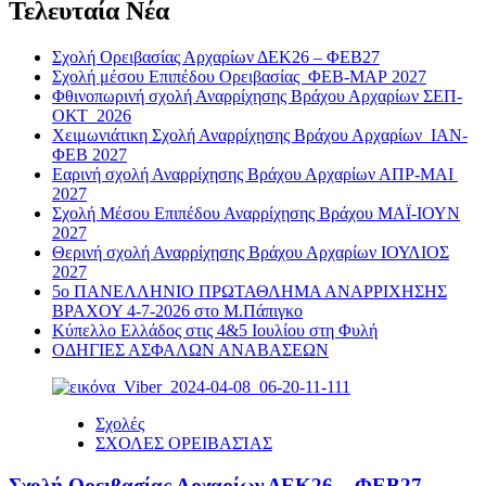
Τελευταία Νέα
Σχολή Ορειβασίας Αρχαρίων ΔΕΚ26 – ΦΕΒ27
Σχολή μέσου Επιπέδου Ορειβασίας ΦΕΒ-ΜΑΡ 2027
Φθινοπωρινή σχολή Αναρρίχησης Βράχου Αρχαρίων ΣΕΠ-
ΟΚΤ 2026
Χειμωνιάτικη Σχολή Αναρρίχησης Βράχου Αρχαρίων ΙΑΝ-
ΦΕΒ 2027
Εαρινή σχολή Αναρρίχησης Βράχου Αρχαρίων ΑΠΡ-ΜΑΙ
2027
Σχολή Μέσου Επιπέδου Αναρρίχησης Βράχου ΜΑΪ-ΙΟΥΝ
2027
Θερινή σχολή Αναρρίχησης Βράχου Αρχαρίων ΙΟΥΛΙΟΣ
2027
5ο ΠΑΝΕΛΛΗΝΙΟ ΠΡΩΤΑΘΛΗΜΑ ΑΝΑΡΡΙΧΗΣΗΣ
ΒΡΑΧΟΥ 4-7-2026 στο Μ.Πάπιγκο
Κύπελλο Ελλάδος στις 4&5 Ιουλίου στη Φυλή
ΟΔΗΓΙΕΣ ΑΣΦΑΛΩΝ ΑΝΑΒΑΣΕΩΝ
Σχολές
ΣΧΟΛΕΣ ΟΡΕΙΒΑΣΊΑΣ
Σχολή Ορειβασίας Αρχαρίων ΔΕΚ26 – ΦΕΒ27