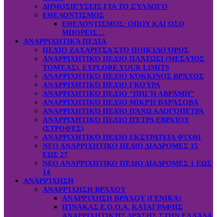
ΔΗΜΟΣΙΕΎΣΕΙΣ ΓΙΑ ΤΟ ΣΎΛΛΟΓΟ
ΕΘΕΛΟΝΤΙΣΜΟΣ
ΕΘΕΛΟΝΤΙΣΜΟΣ: OΠOY KAI ΟΣΟ
ΜΠΟΡΕΙΣ…
ΑΝΑΡΡΙΧΗΤΙΚΆ ΠΕΔΊΑ
ΠΕΔΊΟ ΖΑΧΑΡΙΤΣΑ ΣΤΟ ΠΟΙΚΊΛΟ ΌΡΟΣ
ΑΝΑΡΡΙΧΗΤΙΚΌ ΠΕΔΊΟ ΠΛΆΤΩΣΙ (ΜΕΣΑΊΟΣ
ΤΟΜΈΑΣ), EXPLORE YOUR LIMITS
ΑΝΑΡΡΙΧΗΤΙΚΌ ΠΕΔΊΟ ΚΌΚΚΙΝΟΣ ΒΡΆΧΟΣ
ΑΝΑΡΡΙΧΗΤΙΚΌ ΠΕΔΊΟ ΓΚΟΎΡΑ
ΑΝΑΡΡΙΧΗΤΙΚΌ ΠΕΔΊΟ “ΠΗΓΉ ΑΒΡΆΜΗ”
ΑΝΑΡΡΙΧΗΤΙΚΌ ΠΕΔΊΟ ΜΙΚΡΉ ΒΑΡΆΣΟΒΑ
ΑΝΑΡΡΙΧΗΤΙΚΌ ΠΕΔΊΟ ΠΆΝΩ ΑΛΟΓΌΠΕΤΡΑ
ΑΝΑΡΡΙΧΗΤΙΚΌ ΠΕΔΊΟ ΠΈΤΡΑ ΕΒΡΑΊΟΥ
(ΣΤΡΟΦΈΣ)
ΑΝΑΡΡΙΧΗΤΙΚΌ ΠΕΔΊΟ ΕΚΣΤΡΑΤΕΙΑ ΦΊΧΘΙ
ΝΕΟ ΑΝΑΡΡΙΧΗΤΙΚΟ ΠΕΔΙΟ ΔΙΑΔΡΟΜΕΣ 15
ΕΩΣ 27
ΝΕΟ ΑΝΑΡΡΙΧΗΤΙΚΟ ΠΕΔΙΟ ΔΙΑΔΡΟΜΕΣ 1 ΕΩΣ
14
ΑΝΑΡΡΊΧΗΣΗ
ΑΝΑΡΡΊΧΗΣΗ ΒΡΆΧΟΥ
ΑΝΑΡΡΊΧΗΣΗ ΒΡΆΧΟΥ (ΓΕΝΙΚΆ)
ΠΊΝΑΚΑΣ Ε.Ο.Ο.Α. ΚΑΤΑΓΡΑΦΉΣ
ΑΝΑΡΡΙΧΗΤΙΚΉΣ ΔΡΆΣΗΣ ΣΤΗΝ ΕΛΛΆΔΑ