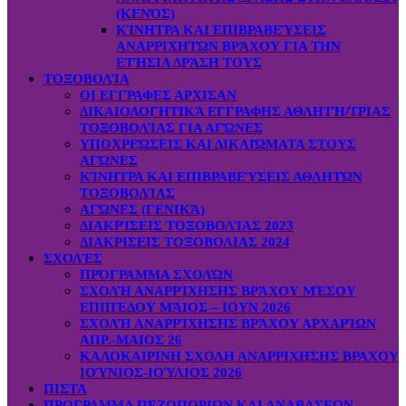
(ΚΕΝΌΣ)
ΚΊΝΗΤΡΑ ΚΑΙ ΕΠΙΒΡΑΒΕΎΣΕΙΣ
ΑΝΑΡΡΙΧΗΤΏΝ ΒΡΆΧΟΥ ΓΙΑ ΤΗΝ
ΕΤΉΣΙΑ ΔΡΆΣΗ ΤΟΥΣ
ΤΟΞΟΒΟΛΊΑ
ΟΙ ΕΓΓΡΑΦΕΣ ΑΡΧΙΣΑΝ
ΔΙΚΑΙΟΛΟΓΗΤΙΚΆ ΕΓΓΡΑΦΗΣ ΑΘΛΗΤΉ/ΤΡΙΑΣ
ΤΟΞΟΒΟΛΊΑΣ ΓΙΑ ΑΓΏΝΕΣ
ΥΠΟΧΡΕΏΣΕΙΣ ΚΑΙ ΔΙΚΑΙΏΜΑΤΑ ΣΤΟΥΣ
ΑΓΏΝΕΣ
ΚΊΝΗΤΡΑ ΚΑΙ ΕΠΙΒΡΑΒΕΎΣΕΙΣ ΑΘΛΗΤΏΝ
ΤΟΞΟΒΟΛΊΑΣ
ΑΓΏΝΕΣ (ΓΕΝΙΚΆ)
ΔΙΑΚΡΊΣΕΙΣ ΤΟΞΟΒΟΛΊΑΣ 2023
ΔΙΑΚΡΙΣΕΙΣ ΤΟΞΟΒΟΛΙΑΣ 2024
ΣΧΟΛΈΣ
ΠΡΌΓΡΑΜΜΑ ΣΧΟΛΏΝ
ΣΧΟΛΉ ΑΝΑΡΡΊΧΗΣΗΣ ΒΡΆΧΟΥ ΜΈΣΟΥ
ΕΠΙΠΈΔΟΥ ΜΆΙΟΣ – ΙΟΥΝ 2026
ΣΧΟΛΉ ΑΝΑΡΡΊΧΗΣΗΣ ΒΡΆΧΟΥ ΑΡΧΑΡΊΩΝ
ΑΠΡ.-ΜΑΙΟΣ 26
ΚΑΛΟΚΑΙΡΙΝΗ ΣΧΟΛΗ ΑΝΑΡΡΙΧΗΣΗΣ ΒΡΑΧΟΥ
ΙΟΎΝΙΟΣ-ΙΟΎΛΙΟΣ 2026
ΠΙΣΤΑ
ΠΡΟΓΡΑΜΜΑ ΠΕΖΟΠΟΡΙΩΝ ΚΑΙ ΑΝΑΒΑΣΕΩΝ