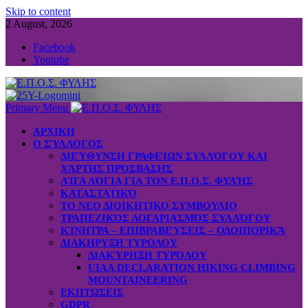
Skip to content
2 August, 2026
Facebook
Youtube
Primary Menu
ΑΡΧΙΚΗ
Ο ΣΎΛΛΟΓΟΣ
ΔΙΕΎΘΥΝΣΗ ΓΡΑΦΕΊΩΝ ΣΥΛΛΌΓΟΥ ΚΑΙ
ΧΆΡΤΗΣ ΠΡΌΣΒΑΣΗΣ
ΛΊΓΑ ΛΌΓΙΑ ΓΙΑ ΤΟΝ Ε.Π.Ο.Σ. ΦΥΛΉΣ
ΚΑΤΑΣΤΑΤΙΚΌ
ΤΟ ΝΕΟ ΔΙΟΙΚΗΤΙΚΟ ΣΥΜΒΟΥΛΙΟ
ΤΡΑΠΕΖΙΚΌΣ ΛΟΓΑΡΙΑΣΜΌΣ ΣΥΛΛΌΓΟΥ
ΚΊΝΗΤΡΑ – ΕΠΙΒΡΑΒΕΎΣΕΙΣ – ΟΔΟΙΠΟΡΙΚΆ
ΔΙΑΚΗΡΥΞΗ ΤΥΡΟΛΟΥ
ΔΙΑΚΎΡΗΞΗ ΤΥΡΌΛΟΥ
UIAA DECLARATION HIKING CLIMBING
MOUNTAINEERING
ΕΚΠΤΩΣΕΙΣ
GDPR