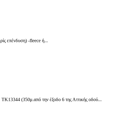
ίς επένδυση) -fleece ή...
Κ13344 (350μ.από την έξοδο 6 της Αττικής οδού...