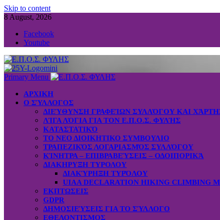
Skip to content
8 August, 2026
Facebook
Youtube
Primary Menu
ΑΡΧΙΚΗ
Ο ΣΎΛΛΟΓΟΣ
ΔΙΕΎΘΥΝΣΗ ΓΡΑΦΕΊΩΝ ΣΥΛΛΌΓΟΥ ΚΑΙ ΧΆΡΤ
ΛΊΓΑ ΛΌΓΙΑ ΓΙΑ ΤΟΝ Ε.Π.Ο.Σ. ΦΥΛΉΣ
ΚΑΤΑΣΤΑΤΙΚΌ
ΤΟ ΝΕΟ ΔΙΟΙΚΗΤΙΚΟ ΣΥΜΒΟΥΛΙΟ
ΤΡΑΠΕΖΙΚΌΣ ΛΟΓΑΡΙΑΣΜΌΣ ΣΥΛΛΌΓΟΥ
ΚΊΝΗΤΡΑ – ΕΠΙΒΡΑΒΕΎΣΕΙΣ – ΟΔΟΙΠΟΡΙΚΆ
ΔΙΑΚΗΡΥΞΗ ΤΥΡΟΛΟΥ
ΔΙΑΚΎΡΗΞΗ ΤΥΡΌΛΟΥ
UIAA DECLARATION HIKING CLIMBING 
ΕΚΠΤΩΣΕΙΣ
GDPR
ΔΗΜΟΣΙΕΎΣΕΙΣ ΓΙΑ ΤΟ ΣΎΛΛΟΓΟ
ΕΘΕΛΟΝΤΙΣΜΟΣ