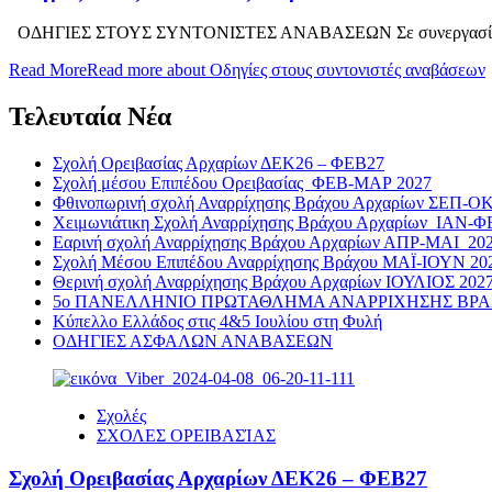
ΟΔΗΓΙΕΣ ΣΤΟΥΣ ΣΥΝΤΟΝΙΣΤΕΣ ΑΝΑΒΑΣΕΩΝ Σε συνεργασία με 
Read More
Read more about Οδηγίες στους συντονιστές αναβάσεων
Τελευταία Νέα
Σχολή Ορειβασίας Αρχαρίων ΔΕΚ26 – ΦΕΒ27
Σχολή μέσου Επιπέδου Ορειβασίας ΦΕΒ-ΜΑΡ 2027
Φθινοπωρινή σχολή Αναρρίχησης Βράχου Αρχαρίων ΣΕΠ-Ο
Χειμωνιάτικη Σχολή Αναρρίχησης Βράχου Αρχαρίων ΙΑΝ-Φ
Εαρινή σχολή Αναρρίχησης Βράχου Αρχαρίων ΑΠΡ-ΜΑΙ 20
Σχολή Μέσου Επιπέδου Αναρρίχησης Βράχου ΜΑΪ-ΙΟΥΝ 20
Θερινή σχολή Αναρρίχησης Βράχου Αρχαρίων ΙΟΥΛΙΟΣ 202
5ο ΠΑΝΕΛΛΗΝΙΟ ΠΡΩΤΑΘΛΗΜΑ ΑΝΑΡΡΙΧΗΣΗΣ ΒΡΑΧΟΥ 
Κύπελλο Ελλάδος στις 4&5 Ιουλίου στη Φυλή
ΟΔΗΓΙΕΣ ΑΣΦΑΛΩΝ ΑΝΑΒΑΣΕΩΝ
Σχολές
ΣΧΟΛΕΣ ΟΡΕΙΒΑΣΊΑΣ
Σχολή Ορειβασίας Αρχαρίων ΔΕΚ26 – ΦΕΒ27