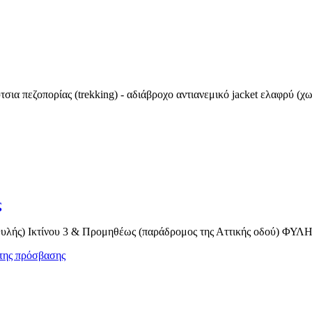
ια πεζοπορίας (trekking) - αδιάβροχο αντιανεμικό jacket ελαφρύ (χωρ
ς
υλής) Ικτίνου 3 & Προμηθέως (παράδρομος της Αττικής οδού) ΦΥΛΗ Τ
της πρόσβασης