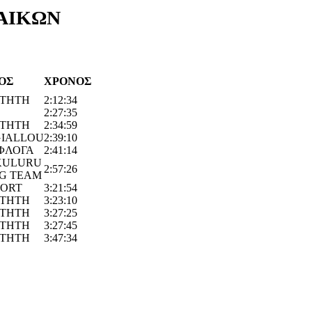
ΝΑΙΚΩΝ
ΟΣ
ΧΡΟΝΟΣ
ΤΗΤΗ
2:12:34
2:27:35
ΤΗΤΗ
2:34:59
IALLOU
2:39:10
 ΦΛΟΓΑ
2:41:14
KULURU
2:57:26
G TEAM
PORT
3:21:54
ΤΗΤΗ
3:23:10
ΤΗΤΗ
3:27:25
ΤΗΤΗ
3:27:45
ΤΗΤΗ
3:47:34