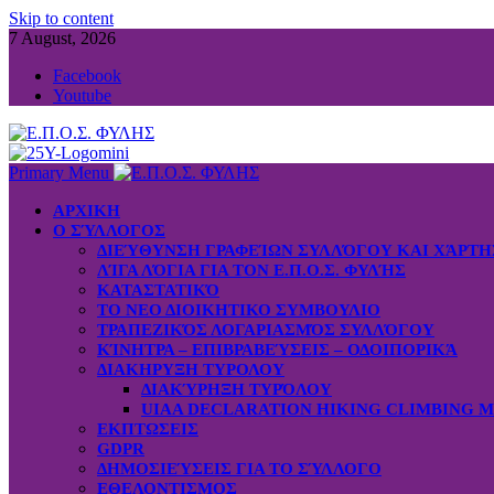
Skip to content
7 August, 2026
Facebook
Youtube
Primary Menu
ΑΡΧΙΚΗ
Ο ΣΎΛΛΟΓΟΣ
ΔΙΕΎΘΥΝΣΗ ΓΡΑΦΕΊΩΝ ΣΥΛΛΌΓΟΥ ΚΑΙ ΧΆΡΤ
ΛΊΓΑ ΛΌΓΙΑ ΓΙΑ ΤΟΝ Ε.Π.Ο.Σ. ΦΥΛΉΣ
ΚΑΤΑΣΤΑΤΙΚΌ
ΤΟ ΝΕΟ ΔΙΟΙΚΗΤΙΚΟ ΣΥΜΒΟΥΛΙΟ
ΤΡΑΠΕΖΙΚΌΣ ΛΟΓΑΡΙΑΣΜΌΣ ΣΥΛΛΌΓΟΥ
ΚΊΝΗΤΡΑ – ΕΠΙΒΡΑΒΕΎΣΕΙΣ – ΟΔΟΙΠΟΡΙΚΆ
ΔΙΑΚΗΡΥΞΗ ΤΥΡΟΛΟΥ
ΔΙΑΚΎΡΗΞΗ ΤΥΡΌΛΟΥ
UIAA DECLARATION HIKING CLIMBING 
ΕΚΠΤΩΣΕΙΣ
GDPR
ΔΗΜΟΣΙΕΎΣΕΙΣ ΓΙΑ ΤΟ ΣΎΛΛΟΓΟ
ΕΘΕΛΟΝΤΙΣΜΟΣ