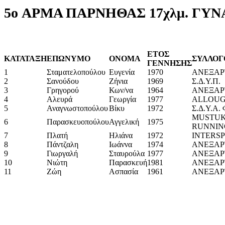
5o ΑΡΜΑ ΠΑΡΝΗΘΑΣ 17χλμ. ΓΥ
ΕΤΟΣ
ΚΑΤΑΤΑΞΗ
ΕΠΩΝΥΜΟ
ΟΝΟΜΑ
ΣΥΛΛΟΓ
ΓΕΝΝΗΣΗΣ
1
Σταματελοπούλου
Ευγενία
1970
ΑΝΕΞΑΡ
2
Σανούδου
Ζήνια
1969
Σ.Δ.Υ.Π.
3
Γρηγορού
Κων/να
1964
ΑΝΕΞΑΡ
4
Αλευρά
Γεωργία
1977
ALLOUG
5
Αναγνωστοπούλου
Βίκυ
1972
Σ.Δ.Υ.Α.
MUSTU
6
Παρασκευοπούλου
Αγγελική
1975
RUNNIN
7
Πλατή
Ηλιάνα
1972
INTERS
8
Πάντζαλη
Ιωάννα
1974
ΑΝΕΞΑΡ
9
Γιωργαλή
Σταυρούλα
1977
ΑΝΕΞΑΡ
10
Νιώτη
Παρασκευή
1981
ΑΝΕΞΑΡ
11
Ζώη
Ασπασία
1961
ΑΝΕΞΑΡ