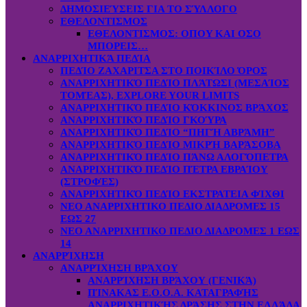
ΔΗΜΟΣΙΕΎΣΕΙΣ ΓΙΑ ΤΟ ΣΎΛΛΟΓΟ
ΕΘΕΛΟΝΤΙΣΜΟΣ
ΕΘΕΛΟΝΤΙΣΜΟΣ: OΠOY KAI ΟΣΟ
ΜΠΟΡΕΙΣ…
ΑΝΑΡΡΙΧΗΤΙΚΆ ΠΕΔΊΑ
ΠΕΔΊΟ ΖΑΧΑΡΙΤΣΑ ΣΤΟ ΠΟΙΚΊΛΟ ΌΡΟΣ
ΑΝΑΡΡΙΧΗΤΙΚΌ ΠΕΔΊΟ ΠΛΆΤΩΣΙ (ΜΕΣΑΊΟΣ
ΤΟΜΈΑΣ), EXPLORE YOUR LIMITS
ΑΝΑΡΡΙΧΗΤΙΚΌ ΠΕΔΊΟ ΚΌΚΚΙΝΟΣ ΒΡΆΧΟΣ
ΑΝΑΡΡΙΧΗΤΙΚΌ ΠΕΔΊΟ ΓΚΟΎΡΑ
ΑΝΑΡΡΙΧΗΤΙΚΌ ΠΕΔΊΟ “ΠΗΓΉ ΑΒΡΆΜΗ”
ΑΝΑΡΡΙΧΗΤΙΚΌ ΠΕΔΊΟ ΜΙΚΡΉ ΒΑΡΆΣΟΒΑ
ΑΝΑΡΡΙΧΗΤΙΚΌ ΠΕΔΊΟ ΠΆΝΩ ΑΛΟΓΌΠΕΤΡΑ
ΑΝΑΡΡΙΧΗΤΙΚΌ ΠΕΔΊΟ ΠΈΤΡΑ ΕΒΡΑΊΟΥ
(ΣΤΡΟΦΈΣ)
ΑΝΑΡΡΙΧΗΤΙΚΌ ΠΕΔΊΟ ΕΚΣΤΡΑΤΕΙΑ ΦΊΧΘΙ
ΝΕΟ ΑΝΑΡΡΙΧΗΤΙΚΟ ΠΕΔΙΟ ΔΙΑΔΡΟΜΕΣ 15
ΕΩΣ 27
ΝΕΟ ΑΝΑΡΡΙΧΗΤΙΚΟ ΠΕΔΙΟ ΔΙΑΔΡΟΜΕΣ 1 ΕΩΣ
14
ΑΝΑΡΡΊΧΗΣΗ
ΑΝΑΡΡΊΧΗΣΗ ΒΡΆΧΟΥ
ΑΝΑΡΡΊΧΗΣΗ ΒΡΆΧΟΥ (ΓΕΝΙΚΆ)
ΠΊΝΑΚΑΣ Ε.Ο.Ο.Α. ΚΑΤΑΓΡΑΦΉΣ
ΑΝΑΡΡΙΧΗΤΙΚΉΣ ΔΡΆΣΗΣ ΣΤΗΝ ΕΛΛΆΔΑ