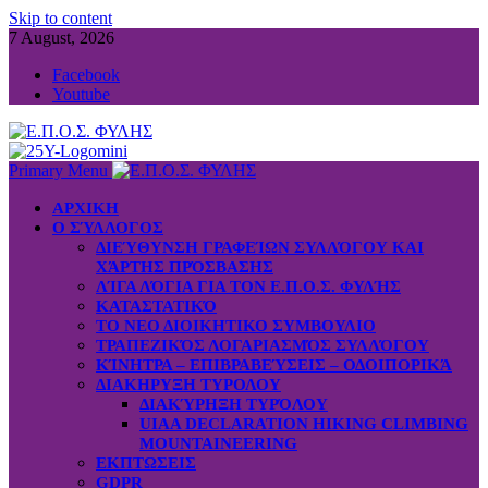
Skip to content
7 August, 2026
Facebook
Youtube
Primary Menu
ΑΡΧΙΚΗ
Ο ΣΎΛΛΟΓΟΣ
ΔΙΕΎΘΥΝΣΗ ΓΡΑΦΕΊΩΝ ΣΥΛΛΌΓΟΥ ΚΑΙ
ΧΆΡΤΗΣ ΠΡΌΣΒΑΣΗΣ
ΛΊΓΑ ΛΌΓΙΑ ΓΙΑ ΤΟΝ Ε.Π.Ο.Σ. ΦΥΛΉΣ
ΚΑΤΑΣΤΑΤΙΚΌ
ΤΟ ΝΕΟ ΔΙΟΙΚΗΤΙΚΟ ΣΥΜΒΟΥΛΙΟ
ΤΡΑΠΕΖΙΚΌΣ ΛΟΓΑΡΙΑΣΜΌΣ ΣΥΛΛΌΓΟΥ
ΚΊΝΗΤΡΑ – ΕΠΙΒΡΑΒΕΎΣΕΙΣ – ΟΔΟΙΠΟΡΙΚΆ
ΔΙΑΚΗΡΥΞΗ ΤΥΡΟΛΟΥ
ΔΙΑΚΎΡΗΞΗ ΤΥΡΌΛΟΥ
UIAA DECLARATION HIKING CLIMBING
MOUNTAINEERING
ΕΚΠΤΩΣΕΙΣ
GDPR