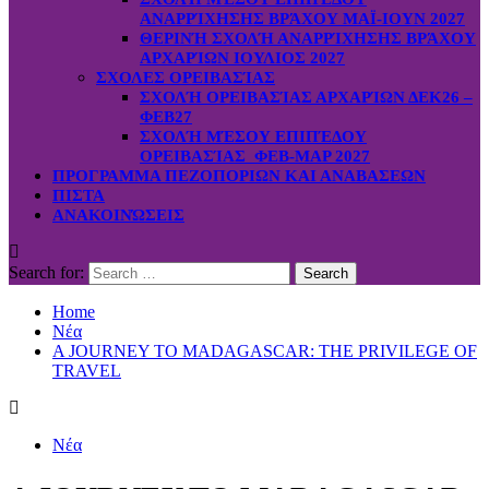
ΑΝΑΡΡΊΧΗΣΗΣ ΒΡΆΧΟΥ ΜΑΪ-ΙΟΥΝ 2027
ΘΕΡΙΝΉ ΣΧΟΛΉ ΑΝΑΡΡΊΧΗΣΗΣ ΒΡΆΧΟΥ
ΑΡΧΑΡΊΩΝ ΙΟΥΛΙΟΣ 2027
ΣΧΟΛΕΣ ΟΡΕΙΒΑΣΊΑΣ
ΣΧΟΛΉ ΟΡΕΙΒΑΣΊΑΣ ΑΡΧΑΡΊΩΝ ΔΕΚ26 –
ΦΕΒ27
ΣΧΟΛΉ ΜΈΣΟΥ ΕΠΙΠΈΔΟΥ
ΟΡΕΙΒΑΣΊΑΣ ΦΕΒ-ΜΑΡ 2027
ΠΡΟΓΡΑΜΜΑ ΠΕΖΟΠΟΡΙΩΝ ΚΑΙ ΑΝΑΒΑΣΕΩΝ
ΠΙΣΤΑ
ΑΝΑΚΟΙΝΏΣΕΙΣ
Search for:
Home
Νέα
A JOURNEY TO MADAGASCAR: THE PRIVILEGE OF
TRAVEL
Νέα