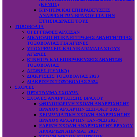
(ΚΕΝΌΣ)
ΚΊΝΗΤΡΑ ΚΑΙ ΕΠΙΒΡΑΒΕΎΣΕΙΣ
ΑΝΑΡΡΙΧΗΤΏΝ ΒΡΆΧΟΥ ΓΙΑ ΤΗΝ
ΕΤΉΣΙΑ ΔΡΆΣΗ ΤΟΥΣ
ΤΟΞΟΒΟΛΊΑ
ΟΙ ΕΓΓΡΑΦΕΣ ΑΡΧΙΣΑΝ
ΔΙΚΑΙΟΛΟΓΗΤΙΚΆ ΕΓΓΡΑΦΗΣ ΑΘΛΗΤΉ/ΤΡΙΑΣ
ΤΟΞΟΒΟΛΊΑΣ ΓΙΑ ΑΓΏΝΕΣ
ΥΠΟΧΡΕΏΣΕΙΣ ΚΑΙ ΔΙΚΑΙΏΜΑΤΑ ΣΤΟΥΣ
ΑΓΏΝΕΣ
ΚΊΝΗΤΡΑ ΚΑΙ ΕΠΙΒΡΑΒΕΎΣΕΙΣ ΑΘΛΗΤΏΝ
ΤΟΞΟΒΟΛΊΑΣ
ΑΓΏΝΕΣ (ΓΕΝΙΚΆ)
ΔΙΑΚΡΊΣΕΙΣ ΤΟΞΟΒΟΛΊΑΣ 2023
ΔΙΑΚΡΙΣΕΙΣ ΤΟΞΟΒΟΛΙΑΣ 2024
ΣΧΟΛΈΣ
ΠΡΌΓΡΑΜΜΑ ΣΧΟΛΏΝ
ΣΧΟΛΈΣ ΑΝΑΡΡΊΧΗΣΗΣ ΒΡΆΧΟΥ
ΦΘΙΝΟΠΩΡΙΝΉ ΣΧΟΛΉ ΑΝΑΡΡΊΧΗΣΗΣ
ΒΡΆΧΟΥ ΑΡΧΑΡΊΩΝ ΣΕΠ-ΟΚΤ 2026
ΧΕΙΜΩΝΙΆΤΙΚΗ ΣΧΟΛΉ ΑΝΑΡΡΊΧΗΣΗΣ
ΒΡΆΧΟΥ ΑΡΧΑΡΊΩΝ ΙΑΝ-ΦΕΒ 2027
ΕΑΡΙΝΉ ΣΧΟΛΉ ΑΝΑΡΡΊΧΗΣΗΣ ΒΡΆΧΟΥ
ΑΡΧΑΡΊΩΝ ΑΠΡ-ΜΑΙ 2027
ΣΧΟΛΉ ΜΈΣΟΥ ΕΠΙΠΈΔΟΥ