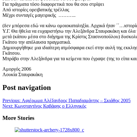
Για πράγματα τόσο διαφορετικά που θα σου στρίψει
Από ιστορίες ορειβατικής τρέλλας
Μέχρι συνταγές μαγειρικής ………..
(δεν μπόρεσα εδώ να κάνω ομοιοκαταληξία. Αρχικά ήταν ΄΄…ιστορίε
Υ.Γ. Θα ήθελα να ευχαριστήσω την Αλεξάνδρα Σταυρακάκη και όλα τα
μετά (κάπου μέσα στο διήγημα της Κρίστις Στασινοπούλου) δυσκολ
Γκάτσο την απόλαυσα πραγματικά.
Δημιουργήθηκε μια ιδιαίτερη ατμόσφαιρα εκεί στην αυλή της εκκλησ
Γκάτσου.
Μπράβο στην Αλεξάνδρα για τα κείμενα που έγραψε (της το είπα και 
Αμοργός 2006
Λουκία Σταυρακάκη
Post navigation
Previous:
Αφιέρωμα Αλέξανδρος Παπαδιαμάντης – Σκιάθος 2005
Next:
Κωνσταντίνος Καβάφης ο Ελληνικός
More Stories