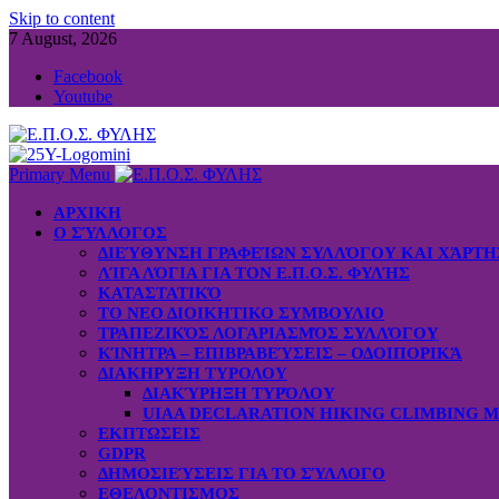
Skip to content
7 August, 2026
Facebook
Youtube
Primary Menu
ΑΡΧΙΚΗ
Ο ΣΎΛΛΟΓΟΣ
ΔΙΕΎΘΥΝΣΗ ΓΡΑΦΕΊΩΝ ΣΥΛΛΌΓΟΥ ΚΑΙ ΧΆΡΤ
ΛΊΓΑ ΛΌΓΙΑ ΓΙΑ ΤΟΝ Ε.Π.Ο.Σ. ΦΥΛΉΣ
ΚΑΤΑΣΤΑΤΙΚΌ
ΤΟ ΝΕΟ ΔΙΟΙΚΗΤΙΚΟ ΣΥΜΒΟΥΛΙΟ
ΤΡΑΠΕΖΙΚΌΣ ΛΟΓΑΡΙΑΣΜΌΣ ΣΥΛΛΌΓΟΥ
ΚΊΝΗΤΡΑ – ΕΠΙΒΡΑΒΕΎΣΕΙΣ – ΟΔΟΙΠΟΡΙΚΆ
ΔΙΑΚΗΡΥΞΗ ΤΥΡΟΛΟΥ
ΔΙΑΚΎΡΗΞΗ ΤΥΡΌΛΟΥ
UIAA DECLARATION HIKING CLIMBING 
ΕΚΠΤΩΣΕΙΣ
GDPR
ΔΗΜΟΣΙΕΎΣΕΙΣ ΓΙΑ ΤΟ ΣΎΛΛΟΓΟ
ΕΘΕΛΟΝΤΙΣΜΟΣ