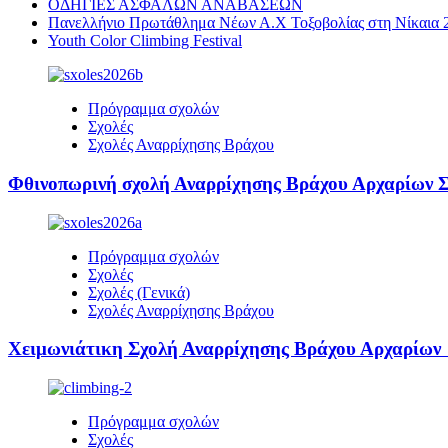
ΟΔΗΓΙΕΣ ΑΣΦΑΛΩΝ ΑΝΑΒΑΣΕΩΝ
Πανελλήνιο Πρωτάθλημα Νέων Α.Χ Τοξοβολίας στη Νίκαια 2
Youth Color Climbing Festival
Πρόγραμμα σχολών
Σχολές
Σχολές Αναρρίχησης Βράχου
Φθινοπωρινή σχολή Αναρρίχησης Βράχου Αρχαρίω
Πρόγραμμα σχολών
Σχολές
Σχολές (Γενικά)
Σχολές Αναρρίχησης Βράχου
Χειμωνιάτικη Σχολή Αναρρίχησης Βράχου Αρχαρίω
Πρόγραμμα σχολών
Σχολές