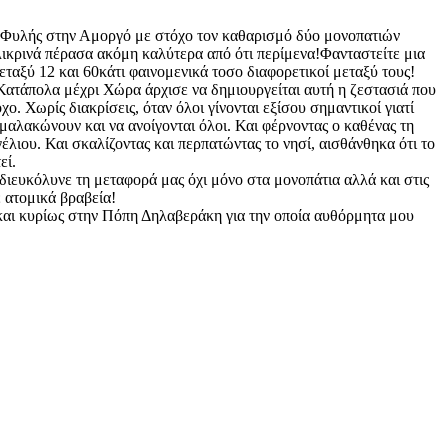
 Φυλής στην Αμοργό με στόχο τον καθαρισμό δύο μονοπατιών
ιλικρινά πέρασα ακόμη καλύτερα από ότι περίμενα!Φανταστείτε μια
αξύ 12 και 60κάτι φαινομενικά τοσο διαφορετικοί μεταξύ τους!
ατάπολα μέχρι Χώρα άρχισε να δημιουργείται αυτή η ζεστασιά που
ο. Χωρίς διακρίσεις, όταν όλοι γίνονται εξίσου σημαντικοί γιατί
 μαλακώνουν και να ανοίγονται όλοι. Και φέρνοντας ο καθένας τη
έλιου. Και σκαλίζοντας και περπατώντας το νησί, αισθάνθηκα ότι το
εί.
ευκόλυνε τη μεταφορά μας όχι μόνο στα μονοπάτια αλλά και στις
ε ατομικά βραβεία!
και κυρίως στην Πόπη Δηλαβεράκη για την οποία αυθόρμητα μου