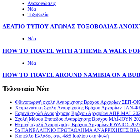
Ανακοινώσεις
Νέα
Τοξοβολία
ΔΕΛΤΙΟ ΤΥΠΟΥ ΑΓΩΝΑΣ ΤΟΞΟΒΟΛΙΑΣ ΑΝΟΙΧΤΟ
Νέα
HOW TO TRAVEL WITH A THEME A WALK FO
Νέα
HOW TO TRAVEL AROUND NAMIBIA ON A BU
Τελευταία Νέα
Φθινοπωρινή σχολή Αναρρίχησης Βράχου Αρχαρίων ΣΕΠ-Ο
Χειμωνιάτικη Σχολή Αναρρίχησης Βράχου Αρχαρίων ΙΑΝ-Φ
Εαρινή σχολή Αναρρίχησης Βράχου Αρχαρίων ΑΠΡ-ΜΑΙ 20
Σχολή Μέσου Επιπέδου Αναρρίχησης Βράχου ΜΑΪ-ΙΟΥΝ 20
Θερινή σχολή Αναρρίχησης Βράχου Αρχαρίων ΙΟΥΛΙΟΣ 202
5ο ΠΑΝΕΛΛΗΝΙΟ ΠΡΩΤΑΘΛΗΜΑ ΑΝΑΡΡΙΧΗΣΗΣ ΒΡΑΧΟΥ 
Κύπελλο Ελλάδος στις 4&5 Ιουλίου στη Φυλή