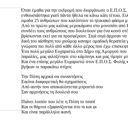
Όταν έμαθα για την εκδρομή που διοργάνωσε ο Ε.Π.Ο.Σ.
ενθουσιάστηκα γιατί πάντα ήθελα να κάνω κάτι τέτοιο. Ε
ομαδα 25 ανθρώπων που καλύπτουν το ηλικιακό φάσμα μετ
Από το πρώτο μας κιόλας μεροκάματο στο μονοπάτι από Κ
συνδέει τους ανθρώπους που δουλεύουν για ένα κοινό στόχ
βρίσκονται εκεί για να προσφέρουν. Σιγά σιγά άρχισαν να
δική του αίσθηση του χιούμορ καναμε ομαδική θεραπεία γ
γνώρισα πιο πολύ από κάθε άλλο μέρος που έχω επισκεφτ
Ένα πολύ μεγάλο Ευχαριστώ στο Δήμο της Αμοργού που δι
παραλίες, μας φιλοξένησε στο κάμπινγκ και μας τίμησε μ
Και ένα επίσης μεγάλο Ευχαριστώ στον Ε.Π.Ο.Σ. Φυλής 
βγήκαν οι παρακάτω στίχοι:
Την Πόπη αρχικά σα συναντήσεις
Εικόνα διαφορετική θα σχηματίσεις
Από αυτήν που αποκαλύπτεται μπροστά σου
Σαν αρχινήσεις τη δουλειά σου
Πιάνει λοιπόν που λέτε η Πόπη το τσαπί
Και οι θάμνοι εξαφανίζονται στο πι και φι
Και είναι παράλληλα ικανή