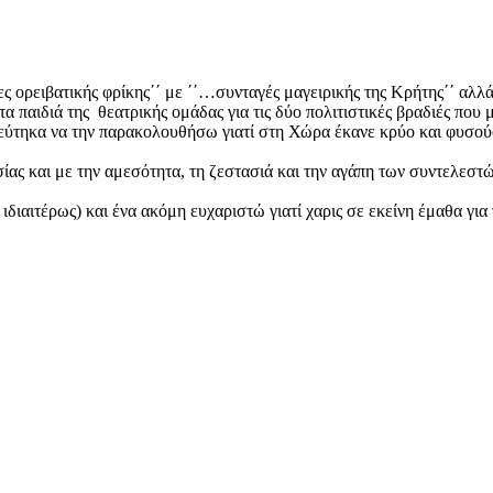
ς ορειβατικής φρίκης΄΄ με ΄΄…συνταγές μαγειρικής της Κρήτης΄΄ αλλ
 παιδιά της θεατρικής ομάδας για τις δύο πολιτιστικές βραδιές που 
εύτηκα να την παρακολουθήσω γιατί στη Χώρα έκανε κρύο και φυσούσ
ίας και με την αμεσότητα, τη ζεστασιά και την αγάπη των συντελεστ
ιδιαιτέρως) και ένα ακόμη ευχαριστώ γιατί χαρις σε εκείνη έμαθα για