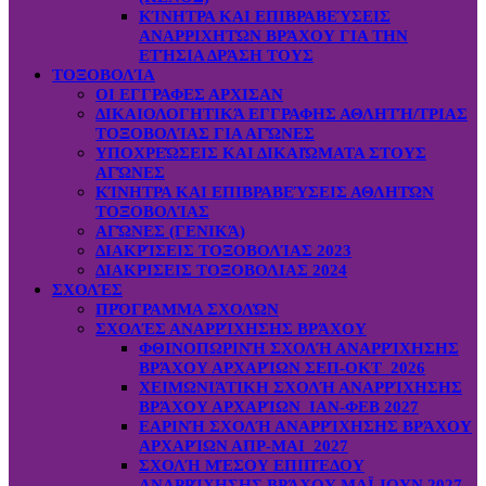
ΚΊΝΗΤΡΑ ΚΑΙ ΕΠΙΒΡΑΒΕΎΣΕΙΣ
ΑΝΑΡΡΙΧΗΤΏΝ ΒΡΆΧΟΥ ΓΙΑ ΤΗΝ
ΕΤΉΣΙΑ ΔΡΆΣΗ ΤΟΥΣ
ΤΟΞΟΒΟΛΊΑ
ΟΙ ΕΓΓΡΑΦΕΣ ΑΡΧΙΣΑΝ
ΔΙΚΑΙΟΛΟΓΗΤΙΚΆ ΕΓΓΡΑΦΗΣ ΑΘΛΗΤΉ/ΤΡΙΑΣ
ΤΟΞΟΒΟΛΊΑΣ ΓΙΑ ΑΓΏΝΕΣ
ΥΠΟΧΡΕΏΣΕΙΣ ΚΑΙ ΔΙΚΑΙΏΜΑΤΑ ΣΤΟΥΣ
ΑΓΏΝΕΣ
ΚΊΝΗΤΡΑ ΚΑΙ ΕΠΙΒΡΑΒΕΎΣΕΙΣ ΑΘΛΗΤΏΝ
ΤΟΞΟΒΟΛΊΑΣ
ΑΓΏΝΕΣ (ΓΕΝΙΚΆ)
ΔΙΑΚΡΊΣΕΙΣ ΤΟΞΟΒΟΛΊΑΣ 2023
ΔΙΑΚΡΙΣΕΙΣ ΤΟΞΟΒΟΛΙΑΣ 2024
ΣΧΟΛΈΣ
ΠΡΌΓΡΑΜΜΑ ΣΧΟΛΏΝ
ΣΧΟΛΈΣ ΑΝΑΡΡΊΧΗΣΗΣ ΒΡΆΧΟΥ
ΦΘΙΝΟΠΩΡΙΝΉ ΣΧΟΛΉ ΑΝΑΡΡΊΧΗΣΗΣ
ΒΡΆΧΟΥ ΑΡΧΑΡΊΩΝ ΣΕΠ-ΟΚΤ 2026
ΧΕΙΜΩΝΙΆΤΙΚΗ ΣΧΟΛΉ ΑΝΑΡΡΊΧΗΣΗΣ
ΒΡΆΧΟΥ ΑΡΧΑΡΊΩΝ ΙΑΝ-ΦΕΒ 2027
ΕΑΡΙΝΉ ΣΧΟΛΉ ΑΝΑΡΡΊΧΗΣΗΣ ΒΡΆΧΟΥ
ΑΡΧΑΡΊΩΝ ΑΠΡ-ΜΑΙ 2027
ΣΧΟΛΉ ΜΈΣΟΥ ΕΠΙΠΈΔΟΥ
ΑΝΑΡΡΊΧΗΣΗΣ ΒΡΆΧΟΥ ΜΑΪ-ΙΟΥΝ 2027