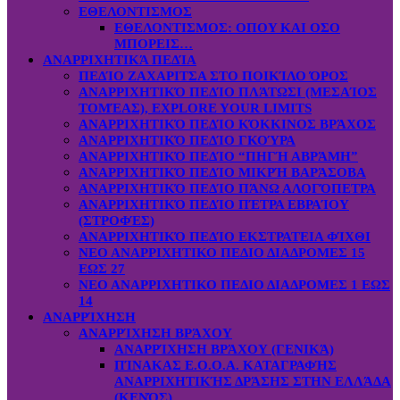
ΕΘΕΛΟΝΤΙΣΜΟΣ
ΕΘΕΛΟΝΤΙΣΜΟΣ: OΠOY KAI ΟΣΟ
ΜΠΟΡΕΙΣ…
ΑΝΑΡΡΙΧΗΤΙΚΆ ΠΕΔΊΑ
ΠΕΔΊΟ ΖΑΧΑΡΙΤΣΑ ΣΤΟ ΠΟΙΚΊΛΟ ΌΡΟΣ
ΑΝΑΡΡΙΧΗΤΙΚΌ ΠΕΔΊΟ ΠΛΆΤΩΣΙ (ΜΕΣΑΊΟΣ
ΤΟΜΈΑΣ), EXPLORE YOUR LIMITS
ΑΝΑΡΡΙΧΗΤΙΚΌ ΠΕΔΊΟ ΚΌΚΚΙΝΟΣ ΒΡΆΧΟΣ
ΑΝΑΡΡΙΧΗΤΙΚΌ ΠΕΔΊΟ ΓΚΟΎΡΑ
ΑΝΑΡΡΙΧΗΤΙΚΌ ΠΕΔΊΟ “ΠΗΓΉ ΑΒΡΆΜΗ”
ΑΝΑΡΡΙΧΗΤΙΚΌ ΠΕΔΊΟ ΜΙΚΡΉ ΒΑΡΆΣΟΒΑ
ΑΝΑΡΡΙΧΗΤΙΚΌ ΠΕΔΊΟ ΠΆΝΩ ΑΛΟΓΌΠΕΤΡΑ
ΑΝΑΡΡΙΧΗΤΙΚΌ ΠΕΔΊΟ ΠΈΤΡΑ ΕΒΡΑΊΟΥ
(ΣΤΡΟΦΈΣ)
ΑΝΑΡΡΙΧΗΤΙΚΌ ΠΕΔΊΟ ΕΚΣΤΡΑΤΕΙΑ ΦΊΧΘΙ
ΝΕΟ ΑΝΑΡΡΙΧΗΤΙΚΟ ΠΕΔΙΟ ΔΙΑΔΡΟΜΕΣ 15
ΕΩΣ 27
ΝΕΟ ΑΝΑΡΡΙΧΗΤΙΚΟ ΠΕΔΙΟ ΔΙΑΔΡΟΜΕΣ 1 ΕΩΣ
14
ΑΝΑΡΡΊΧΗΣΗ
ΑΝΑΡΡΊΧΗΣΗ ΒΡΆΧΟΥ
ΑΝΑΡΡΊΧΗΣΗ ΒΡΆΧΟΥ (ΓΕΝΙΚΆ)
ΠΊΝΑΚΑΣ Ε.Ο.Ο.Α. ΚΑΤΑΓΡΑΦΉΣ
ΑΝΑΡΡΙΧΗΤΙΚΉΣ ΔΡΆΣΗΣ ΣΤΗΝ ΕΛΛΆΔΑ
(ΚΕΝΌΣ)