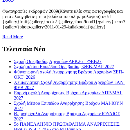
Φωτογραφίες εκδρομών 2009(Κάνετε κλίκ στις φωτογραφίες και
μετά πλοηγηθείτε με τα βελάκια του πληκτρολογίου) τεστ1
{gallery}fruit{/gallery} τεστ2 {gallery}food/food1{/gallery} τεστ3
{gallery}photo-gallery/2011-01-29-kaliakouda{/gallery}
Read
Read More
more
about
Τελευταία Νέα
2009
Σχολή Ορειβασίας Αρχαρίων ΔΕΚ26 – ΦΕΒ27
Σχολή μέσου Επιπέδου Ορειβασίας ΦΕΒ-ΜΑΡ 2027
Φθινοπωρινή σχολή Αναρρίχησης Βράχου Αρχαρίων ΣΕΠ-
ΟΚΤ 2026
Χειμωνιάτικη Σχολή Αναρρίχησης Βράχου Αρχαρίων ΙΑΝ-
ΦΕΒ 2027
Εαρινή σχολή Αναρρίχησης Βράχου Αρχαρίων ΑΠΡ-ΜΑΙ
2027
Σχολή Μέσου Επιπέδου Αναρρίχησης Βράχου ΜΑΪ-ΙΟΥΝ
2027
Θερινή σχολή Αναρρίχησης Βράχου Αρχαρίων ΙΟΥΛΙΟΣ
2027
5ο ΠΑΝΕΛΛΗΝΙΟ ΠΡΩΤΑΘΛΗΜΑ ΑΝΑΡΡΙΧΗΣΗΣ
ΒΡΑΧΟΥ 4-7-2026 στο Μ.Πάπιγκο