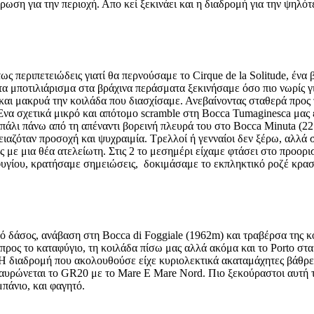
έρωση για την περιοχή. Απο κεί ξεκινάει και η διαδρομή για την ψηλ
ς περιπετειώδεις γιατί θα περνούσαμε το Cirque de la Solitude, ένα
 τα μποτιλιάρισμα στα βράχινα περάσματα ξεκινήσαμε όσο πιο νωρίς 
αι μακρυά την κοιλάδα που διασχίσαμε. Ανεβαίνοντας σταθερά προς τ
να σχετικά μικρό και απότομο scramble στη Βocca Tumaginesca μας έ
 πάλι πάνω από τη απέναντι βορεινή πλευρά του στο Βocca Μinuta (2
ιαζόταν προσοχή και ψυχραιμία. Τρελλοί ή γενναίοι δεν ξέρω, αλλά 
 με μια θέα ατελείωτη. Στις 2 το μεσημέρι είχαμε φτάσει στο προορι
γίου, κρατήσαμε σημειώσεις, δοκιμάσαμε το εκπληκτικό ροζέ κρασί
ό δάσος, ανάβαση στη Bocca di Foggiale (1962m) και τραβέρσα της 
ρος το καταφύγιο, τη κοιλάδα πίσω μας αλλά ακόμα και το Porto στα
 διαδρομή που ακολουθούσε είχε κυριολεκτικά ακαταμάχητες βάθρες γ
ταυρώνεται το GR20 με το Mare E Mare Nord. Πιο ξεκούραστοι αυτή τ
πάνιο, και φαγητό.