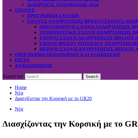
ΔΙΑΚΡΙΣΕΙΣ ΤΟΞΟΒΟΛΙΑΣ 2024
ΣΧΟΛΈΣ
ΠΡΌΓΡΑΜΜΑ ΣΧΟΛΏΝ
ΣΧΟΛΈΣ ΑΝΑΡΡΊΧΗΣΗΣ ΒΡΆΧΟΥ
ΣΧΟΛΈΣ ΑΝΑΡ
ΦΘΙΝΟΠΩΡΙΝΉ ΣΧΟΛΉ ΑΝΑΡΡΊΧΗΣΗΣ ΒΡ
ΧΕΙΜΩΝΙΆΤΙΚΗ ΣΧΟΛΉ ΑΝΑΡΡΊΧΗΣΗΣ ΒΡ
ΕΑΡΙΝΉ ΣΧΟΛΉ ΑΝΑΡΡΊΧΗΣΗΣ ΒΡΆΧΟΥ Α
ΣΧΟΛΉ ΜΈΣΟΥ ΕΠΙΠΈΔΟΥ ΑΝΑΡΡΊΧΗΣΗΣ 
ΘΕΡΙΝΉ ΣΧΟΛΉ ΑΝΑΡΡΊΧΗΣΗΣ ΒΡΆΧΟΥ Α
ΠΡΟΓΡΑΜΜΑ ΠΕΖΟΠΟΡΙΩΝ ΚΑΙ ΑΝΑΒΑΣΕΩΝ
ΠΙΣΤΑ
ΑΝΑΚΟΙΝΏΣΕΙΣ
Search for:
Home
Νέα
Διασχίζοντας την Κορσική με το GR20
Νέα
Διασχίζοντας την Κορσική με το G