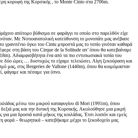
ότερη κορυφή της Κορσικής , το Monte Cinto στα 2706m.
 βράχινο απότομο βύθισμα σε φαράγγι το οποίο στο παρελθόν είχε
γινόταν. Με Νοτιοανατολική κατεύθυνση το μονοπάτι μας ανέβασε
ο γρανιτένιο όγκο του Cintu μπροστά μας το τοπίο γινόταν καθαρά
φερε στη βάση του Cirque de la Solitude απ’ όπου θα κατεβαίναμε
218m). Αδιαμφισβήτητα ένα από τα πιο εντυπωσιακά τοπία του
σε δύο ώρες … δυστυχώς το είχαμε τελειώσει. Λίγη ξεκούραση και
σμό μας, στις Bergeries de Vallone (1440m), όπου θα κοιμόμασταν
, φάγαμε και πέσαμε για ύπνο.
κοιλάδας μέσω του μικρού καταφυγίου di Mori (1991m), όπου
 δεξιά μας και την δυτική της Κορσικής. Ακολούθησε μια μικρή
ια μια δροσιά κατά μήκος της κοιλάδας. Έτσι λοιπόν και εμείς
η φορά – θεωρητικά – κατεβήκαμε μέχρι το ξεκοδοχείο μας