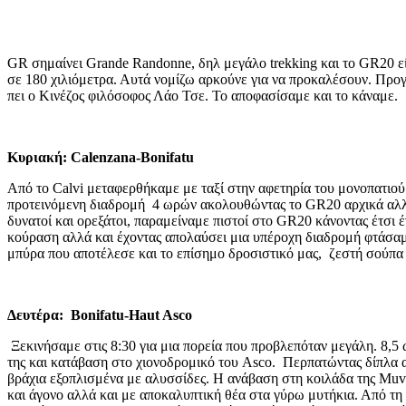
GR σημαίνει Grande Randonne, δηλ μεγάλo trekking και το GR20 εί
σε 180 χιλιόμετρα. Αυτά νομίζω αρκούνε για να προκαλέσουν. Προγρ
πει ο Κινέζος φιλόσοφος Λάο Τσε. Το αποφασίσαμε και το κάναμε.
Κυριακή: Calenzana-Bonifatu
Από το Calvi μεταφερθήκαμε με ταξί στην αφετηρία του μονοπατιο
προτεινόμενη διαδρομή 4 ωρών ακολουθώντας το GR20 αρχικά αλλά 
δυνατοί και ορεξάτοι, παραμείναμε πιστοί στο GR20 κάνοντας έτσι 
κούραση αλλά και έχοντας απολαύσει μια υπέροχη διαδρομή φτάσαμε
μπύρα που αποτέλεσε και το επίσημο δροσιστικό μας, ζεστή σούπα μ
Δευτέρα: Bonifatu-Haut Asco
Ξεκινήσαμε στις 8:30 για μια πορεία που προβλεπόταν μεγάλη. 8,5 
της και κατάβαση στο χιονοδρομικό του Asco. Περπατώντας δίπλα α
βράχια εξοπλισμένα με αλυσσίδες. Η ανάβαση στη κοιλάδα της Muvr
και άγονο αλλά και με αποκαλυπτική θέα στα γύρω μυτήκια. Από τ