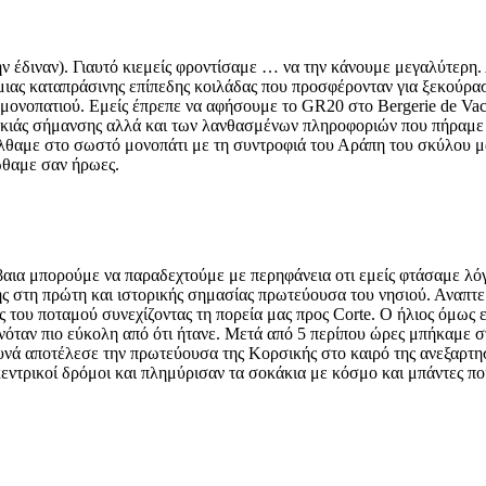
ην έδιναν). Γιαυτό κιεμείς φροντίσαμε … να την κάνουμε μεγαλύτερ
 μιας καταπράσινης επίπεδης κοιλάδας που προσφέρονταν για ξεκούρασ
ονοπατιού. Εμείς έπρεπε να αφήσουμε το GR20 στο Bergerie de Vacc
ς κακιάς σήμανσης αλλά και των λανθασμένων πληροφοριών που πήραμε
λθαμε στο σωστό μονοπάτι με τη συντροφιά του Αράπη του σκύλου μα
ώθαμε σαν ήρωες.
ια μπορούμε να παραδεχτούμε με περηφάνεια οτι εμείς φτάσαμε λόγω 
 στη πρώτη και ιστορικής σημασίας πρωτεύουσα του νησιού. Αναπτε
 του ποταμού συνεχίζοντας τη πορεία μας προς Corte. Ο ήλιος όμως 
ινόταν πιο εύκολη από ότι ήτανε. Μετά από 5 περίπου ώρες μπήκαμε 
νά αποτέλεσε την πρωτεύουσα της Κορσικής στο καιρό της ανεξαρτησί
εντρικοί δρόμοι και πλημύρισαν τα σοκάκια με κόσμο και μπάντες που