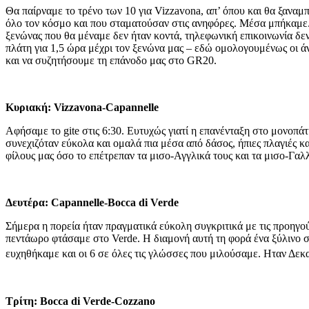
Θα παίρναμε το τρένο των 10 για Vizzavona, απ’ όπου και θα ξαναμ
όλο τον κόσμο και που σταματούσαν στις ανηφόρες. Μέσα μπήκαμε. 
ξενώνας που θα μέναμε δεν ήταν κοντά, τηλεφωνική επικοινωνία δεν
πλάτη για 1,5 ώρα μέχρι τον ξενώνα μας – εδώ ομολογουμένως οι ά
και να συζητήσουμε τη επάνοδο μας στο GR20.
Κυριακή: Vizzavona-Capannelle
Αφήσαμε το gite στις 6:30. Ευτυχώς γιατί η επανένταξη στο μονοπά
συνεχιζόταν εύκολα και ομαλά πια μέσα από δάσος, ήπιες πλαγιές κ
φίλους μας όσο το επέτρεπαν τα μισο-Αγγλικά τους και τα μισο-Γαλ
Δευτέρα: Capannelle-Bocca di Verde
Σήμερα η πορεία ήταν πραγματικά εύκολη συγκριτικά με τις προηγ
πεντάωρο φτάσαμε στο Verde. Η διαμονή αυτή τη φορά ένα ξύλινο σπ
ευχηθήκαμε και οι 6 σε όλες τις γλώσσες που μιλούσαμε. Ηταν Δεκ
Τρίτη: Bocca di Verde-Cozzano