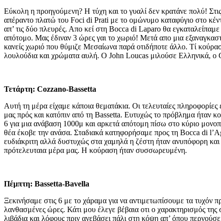
Εύκολη η προηγούμενη? Η τύχη και το γυαλί δεν κρατάνε πολύ! Στι
απέραντο πλατώ του Foci di Prati με το ομώνυμο καταφύγιο στο κέν
απ’ τις δύο πλευρές. Απο κεί στη Βocca di Laparo θα εγκαταλείπα
απότομο. Μας έδιναν 3 ώρες γαι το χωριό! Μετά απο μια εξαναγκασ
κανείς χωριό που θύμιζε Μεσαίωνα παρά οτιδήποτε άλλο. Τί κούρα
λουλούδια και χρώματα αυλή. Ο John Loucas μιλούσε Ελληνικά, ο 
Τετάρτη: Cozzano-Bassetta
Αυτή τη μέρα είχαμε κάποια θεματάκια. Οι τελευταίες πληροφορίες
μας πρός και κατόπιν από τη Bassetta. Ευτυχώς το πρόβλημα ήταν κ
6 για μια ανάβαση 1000μ και αρκετά απότομη πίσω στο κύριο μονο
θέα έκοβε την ανάσα. Σταδιακά κατηφορήσαμε προς τη Bocca di l’A
ευδιάκριτη αλλά δυστυχώς στα χαμηλά η ζέστη ήταν ανυπόφορη και 
πρότελευταια μέρα μας. Η κούραση ήταν συσσωρευμένη.
Πέμπτη: Bassetta-Bavella
Ξεκινήσαμε στις 6 με το χάραμα για να αντιμετωπίσουμε τα τυχόν πρ
λανθασμένες ώρες. Κάτι μου έλεγε βέβαια οτι ο χαρακτηρισμός της
λιβάδια και λόφους πριν ανεβάσει πάλι στη κόψη απ’ όπου περνούσε