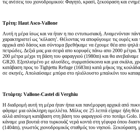
τις ανέσεις του χιονοδρομικού: Φαγητό, κρασί, ξεκούραση και ενημ
Τρίτη: Haut Asco-Vallone
Αυτή η μέρα ίσως και να ήταν η πιο εντυπωσιακή. Αναμενόνταν πάντω
χαρακτηριστεί ως ‘κόλαση’. Θέλοντας να αποφύγουμε τις ουρές και
αρχικά από δάσος και σύντομα βρεθήκαμε να έχουμε θέα απο ψηλά κ
πετρώδες. Δεξιά μας μια σειρά απο κορυφές πάνω απο 2000 μέτρα. Έ
200 μέτρα μέχρι τη βάση του φαραγγιού (1980m) και θα ανεβαίναμε
GR20. Εξοπλισμένο με αλυσίδες, συρματόσκοινα και μια σκάλα, χρε
κατάβαση προς το Tighjettu Refuge (1683m) κατά μήκος της κοιλάδας
σε σκηνές. Απολαύσαμε μπύρα στο ηλιόλουστο μπαλκόνι του καταφυ
Τετάρτη: Vallone-Castel di Verghiu
Η διαδρομή αυτή τη μέρα ήταν ήπια και πανέμορφη αρχικά από πυκν
φάγαμε μια ολόκληρη ομελλέτα. Μόλις σε 25 λεπτά είχαμε ήδη θέα π
αλλά απότομη κατάβαση στη βάση του φαραγγιού στο ποτάμι Golo. H
κάναμε μια βουτιά στα τυρκουάζ νερά κοντά στη γέφυρα όπου διασ
(1404m), γνωστός χιονοδρομικός σταθμός του νησιού. Ξεκούραση, μ