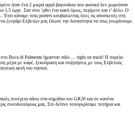
 τρένο ήταν ένα 2 μικρά αργά βαγονάκια που φυσικά δεν χωρούσαν
ι 1,5 ώρα. Σαν σου ’ρθει ένα κακό όμως, περίμενε και τ’ άλλο. Ο
… Έτσι κάναμε τους porters κουβαλώντας όλες τις αποσκευές στη
 ένα ζευγάρι Ελβετών μας έδωσε την δυνατότητα να τους γνωρίσουμε
 στο Boca di Palmente ήμασταν πάλι … right on track! Η πορεία
οιπη μέρα με καφέ, ξεκούραση και συζητήσεις με τους Ελβετούς
ατολική ακτή του νησιού.
αγιές συνέχεια πάνω στα σημάδια του GR20 και σε κανένα
ερις συνοδοιπόρους μας. Στο δείπνο τσουγκρίσαμε ποτήρια και