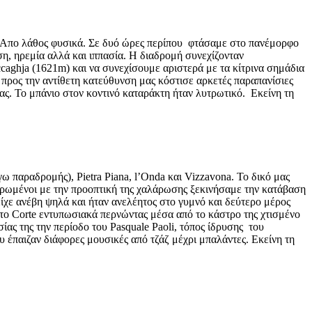
η. Απο λάθος φυσικά. Σε δυό ώρες περίπου φτάσαμε στο πανέμορφο
η, ηρεμία αλλά και ιππασία. Η διαδρομή συνεχίζονταν
aghja (1621m) και να συνεχίσουμε αριστερά με τα κίτρινα σημάδια
 προς την αντίθετη κατεύθυνση μας κόστισε αρκετές παραπανίσιες
ς. Το μπάνιο στον κοντινό καταράκτη ήταν λυτρωτικό. Εκείνη τη
παραδρομής), Pietra Piana, l’Onda και Vizzavona. Το δικό μας
ρωμένοι με την προοπτική της χαλάρωσης ξεκινήσαμε την κατάβαση
είχε ανέβη ψηλά και ήταν ανελέητος στο γυμνό και δεύτερο μέρος
στο Corte εντυπωσιακά περνώντας μέσα από το κάστρο της χτισμένο
ας της την περίοδο του Pasquale Paoli, τόπος ίδρυσης του
 έπαιζαν διάφορες μουσικές από τζάζ μέχρι μπαλάντες. Εκείνη τη