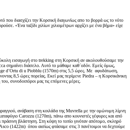
τό που διασχίζει την Κορσική διαγωνίως απο το βορρά ως το νότο
ούσε. «Ένα ταξίδι χιλίων χιλιομέτρων αρχίζει με ένα βήμα» είχε
εύκολη εισαγωγή στο trekking στη Κορσική αν ακολουθούσαμε την
a σημαίνει διάσελο. Αυτό το μάθαμε καθ΄οδόν. Εμείς όμως,
uge d’Ortu di u Piobblu (1570m) στις 5,5 ώρες. Με αφυδάτωση,
ντας 8,5 ώρες πορείας. Εκεί μας περίμενε Piedra – η Κορσικάνικη
 του, συνοδοιπόροι μας τις επόμενες μέρες.
φαραγγιού, ανάβαση στη κοιλάδα της Muvrella με την ομώνυμη λίμνη
καταφύγιο Carozzu (1270m), πάνω απο κουνιστές γέφυρες και από
 πράσινη βλάστηση. Στη κόψη το τοπίο γινόταν απότομο, σκληρό
Asco (1422m) όπου αισίως φτάσαμε στις 3 πανέτοιμοι να δεχτούμε