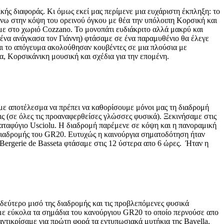
ής διαφοράς. Κι όμως εκεί μας περίμενε μια ευχάριστη έκπληξη: το
 πάνω στην κόψη του ορεινού όγκου με θέα την υπόλοιπη Κορσική και
με στο χωριό Cozzano. To μονοπάτι ευδιάκριτο αλλά μακρύ και
μένα ανάγκασα τον Γιάννη) φτάσαμε σε ένα παραμυθένιο θα έλεγε
αι το απόγευμα ακολούθησαν κουβέντες σε μια πλούσια με
α, Κορσικάνικη μουσική και σχέδια για την επομένη.
με αποτέλεσμα να πρέπει να καθορίσουμε μόνοι μας τη διαδρομή
ις (σε όλες τις προαναφερθείσες γλώσσες φυσικά). Ξεκινήσαμε στις
αταφύγιο Usciolu. H διαδρομή παρέμενε σε κόψη και η πανοραμική
ς διαδρομής του GR20. Ευτυχώς η καινούργια σηματοδότηση ήταν
Bergerie de Basseta φτάσαμε στις 12 ύστερα απο 6 ώρες. Ήταν η
ο δεύτερο μισό της διαδρομής και τις προβλεπόμενες φυσικά
σαμε εύκολα τα σημάδια του κανούργιου GR20 το οποίο περνούσε απο
αντικρίσαμε για πρώτη φορά τα εντυπωσιακά μυτήκια της Bavella,