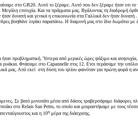
παίναμε στο GR20. Αυτό το ξέραμε. Αυτό που δεν ξέραμε ήταν οτι το
Μεγάλη επιτυχία. Και τα πράγματα μας. Βγάλοντας τη διαδρομή όρθιο
 ήταν δυνατή και γενικά η επικοινωνία στα Γαλλικά δεν ήταν δυνατή 
νδρες βοηθάνε λιγάκι παραπάνω. Η διαμονή μας στο ίδιο δωμάτιο με
τι ήταν προβληματική. Ύστερα από μερικές ώρες ψάξιμο και ανησυχία,
αι ρυάκια. Φτάσαμε στο Capannelle στις 12. Ετσι περάσαμε την υπόλ
λικά μας. Από εκεί στη δύση του ηλίου φαινόταν για πρώτη φορά η αν
ούμενες. Σε βατό μονοπάτι μέσα από δάσος τραβερσάραμε διάφορες πλ
ιτάκι στο Relais San Petru, το οποίο και μοιραστήκαμε με τους τέσσ
η
απενταύγουστος και η 10
μέρα της διάσχισης.