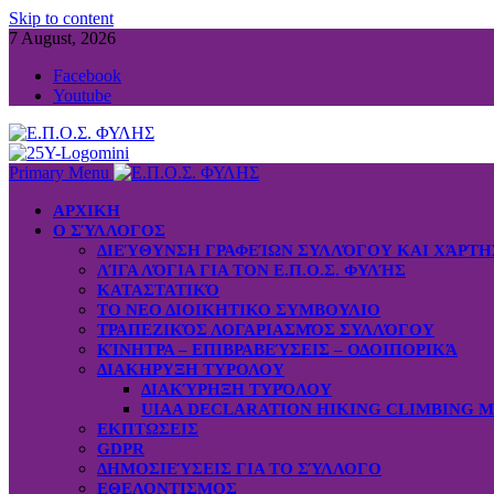
Skip to content
7 August, 2026
Facebook
Youtube
Primary Menu
ΑΡΧΙΚΗ
Ο ΣΎΛΛΟΓΟΣ
ΔΙΕΎΘΥΝΣΗ ΓΡΑΦΕΊΩΝ ΣΥΛΛΌΓΟΥ ΚΑΙ ΧΆΡΤ
ΛΊΓΑ ΛΌΓΙΑ ΓΙΑ ΤΟΝ Ε.Π.Ο.Σ. ΦΥΛΉΣ
ΚΑΤΑΣΤΑΤΙΚΌ
ΤΟ ΝΕΟ ΔΙΟΙΚΗΤΙΚΟ ΣΥΜΒΟΥΛΙΟ
ΤΡΑΠΕΖΙΚΌΣ ΛΟΓΑΡΙΑΣΜΌΣ ΣΥΛΛΌΓΟΥ
ΚΊΝΗΤΡΑ – ΕΠΙΒΡΑΒΕΎΣΕΙΣ – ΟΔΟΙΠΟΡΙΚΆ
ΔΙΑΚΗΡΥΞΗ ΤΥΡΟΛΟΥ
ΔΙΑΚΎΡΗΞΗ ΤΥΡΌΛΟΥ
UIAA DECLARATION HIKING CLIMBING 
ΕΚΠΤΩΣΕΙΣ
GDPR
ΔΗΜΟΣΙΕΎΣΕΙΣ ΓΙΑ ΤΟ ΣΎΛΛΟΓΟ
ΕΘΕΛΟΝΤΙΣΜΟΣ