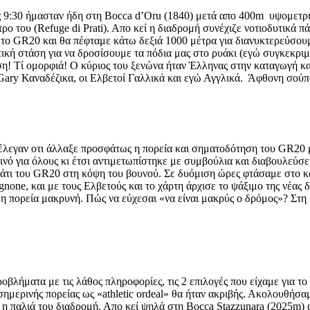
ς 9:30 ήμασταν ήδη στη Bocca d’Oru (1840) μετά απο 400m υψομετρικ
τρο του (Refuge di Prati). Απο κεί η διαδρομή συνέχιζε νοτιοδυτικά
με το GR20 και θα πέφταμε κάτω δεξιά 1000 μέτρα για διανυκτερεύσου
τική στάση για να δροσίσουμε τα πόδια μας στο ρυάκι (εγώ συγκεκρι
ση! Τί ομορφιά! Ο κύριος του ξενώνα ήταν Έλληνας στην καταγωγή κ
Gary Καναδέζικα, οι Ελβετοί Γαλλικά και εγώ Αγγλικά. Άφθονη σούπ
 έλεγαν οτι άλλαξε προσφάτως η πορεία και σηματοδότηση του GR20 
οινό για όλους κι έτσι αντιμετωπίστηκε με συμβούλια και διαβουλεύσε
πάτι του GR20 στη κόψη του βουνού. Σε δυόμιση ώρες φτάσαμε στο κ
gnone, και με τους Ελβετούς και το χάρτη άρχισε το ψάξιμο της νέα
η πορεία μακρυνή. Πώς να εύχεσαι «να είναι μακρύς ο δρόμος»? Στη 
οβλήματα με τις λάθος πληροφορίες, τις 2 επιλογές που είχαμε για τ
 σημερινής πορείας ως «athletic ordeal» θα ήταν ακριβής. Ακολουθή
 η παλιά του διαδρομή. Απο κεί ψηλά στη Bocca Stazzunara (2025m) 