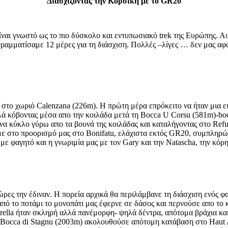
Διασχίζοντας την Κορσική με το GR20
ναι γνωστό ως το πιο δύσκολο και εντυπωσιακό trek της Ευρώπης. Αυ
αμματίσαμε 12 μέρες για τη διάσχιση. Πολλές –λίγες … δεν μας αφορ
ύ στο χωριό Calenzana (226m). Η πρώτη μέρα επρόκειτο να ήταν μια 
κόβοντας μέσα απο την κοιλάδα μετά τη Bocca U Corsu (581m)-bocc
ένα κύκλο γύρω απο τα βουνά της κοιλάδας και καταλήγοντας στο Ref
 στο προορισμό μας στο Bonifatu, ελάχιστα εκτός GR20, συμπληρώνο
ε φαγητό και η γνωριμία μας με τον Gary και την Νatascha, την κόρη
ώρες την έδιναν. Η πορεία αρχικά θα περιλάμβανε τη διάσχιση ενός 
πό το ποτάμι το μονοπάτι μας έφερνε σε δάσος και περνούσε απο το 
ella ήταν σκληρή αλλά πανέμορφη- ψηλά δέντρα, απότομα βράχια και
η Bocca di Stagnu (2003m) ακολουθούσε απότομη κατάβαση στο Haut 