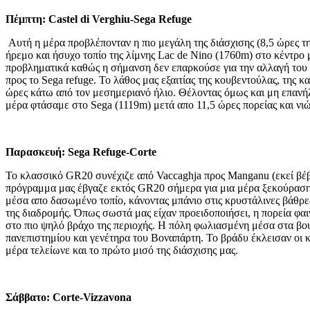
Πέμπτη: Castel di Verghiu-Sega Refuge
Aυτή η μέρα προβλέπονταν η πιο μεγάλη της διάσχισης (8,5 ώρες τ
ήρεμο και ήσυχο τοπίο της λίμνης Lac de Nino (1760m) στο κέντρο
προβληματικά καθώς η σήμανση δεν επαρκούσε για την αλλαγή του μ
προς το Sega refuge. Το λάθος μας εξαιτίας της κουβεντούλας, τη
ώρες κάτω από τον μεσημεριανό ήλιο. Θέλοντας όμως και μη επανή
μέρα φτάσαμε στο Sega (1119m) μετά απο 11,5 ώρες πορείας και νι
Παρασκευή: Sega Refuge-Corte
To κλασσικό GR20 συνέχιζε από Vaccaghja προς Manganu (εκεί βέβα
πρόγραμμα μας έβγαζε εκτός GR20 σήμερα για μια μέρα ξεκούρασης
μέσα απο δασωμένο τοπίο, κάνοντας μπάνιο στις κρυστάλινες βάθρες
της διαδρομής. Όπως σωστά μας είχαν προειδοποιήσει, η πορεία φα
στο πιο ψηλό βράχο της περιοχής. Η πόλη φωλιασμένη μέσα στα βου
πανεπιστημίου και γενέτηρα του Βοναπάρτη. Το βράδυ έκλεισαν οι κ
μέρα τελείωνε και το πρώτο μισό της διάσχισης μας.
Σάββατο: Corte-Vizzavona