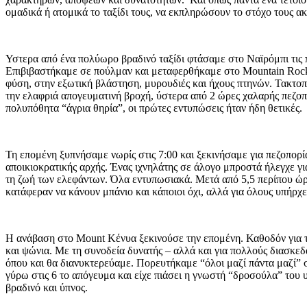
ομαδικά ή ατομικά το ταξίδι τους, να εκπληρώσουν το στόχο τους ακ
Υστερα από ένα πολύωρο βραδινό ταξίδι φτάσαμε στο Ναϊρόμπι τις π
Επιβιβαστήκαμε σε πούλμαν και μεταφερθήκαμε στο Mountain Rock 
φύση, στην εξωτική βλάστηση, μυρουδιές και ήχους πτηνών. Τακτοπο
την ελαφριά απογευματινή βροχή, ύστερα από 2 ώρες χαλαρής πεζοπο
πολυπόθητα “άγρια θηρία”, οι πρώτες εντυπώσεις ήταν ήδη θετικές.
Τη επομένη ξυπνήσαμε νωρίς στις 7:00 και ξεκινήσαμε για πεζοπορ
αποικιοκρατικής αρχής. Ένας ιχνηλάτης σε άλογο μπροστά ήλεγχε γι
τη ζωή των ελεφάντων. Όλα εντυπωσιακά. Μετά από 5,5 περίπου ώρ
κατάφεραν να κάνουν μπάνιο και κάποιοι όχι, αλλά για όλους υπήρχ
Η ανάβαση στο Mount Κένυα ξεκινούσε την επομένη. Καθοδόν για το
και ψώνια. Με τη συνοδεία δυνατής – αλλά και για πολλούς διασκεδ
όπου και θα διανυκτερεύαμε. Πορευτήκαμε “όλοι μαζί πάντα μαζί”
γύρω στις 6 το απόγευμα και είχε πιάσει η γνωστή “δροσούλα” το
βραδινό και ύπνος.