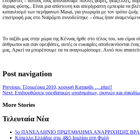
ελέφαντες – αυτούς τους απολαύσαμε πολλές φορές, γκαζέλλες, impa
άγριας φύσης.. Είναι μια απίστευτη και απερίγραπτη εμπειρία να β
καταυλισμό των περήφανων Masai, για γνωριμία με τον τρόπο ζωής 
επιστροφή μας στο Ναϊρόμπι συνοδεύτηκε – όπως ήταν αναμενόμενο
Το ταξίδι μας στην χώρα της Κένυας ήρθε στο τέλος του, και είμαι 
άνθρωποι και σαν ορειβάτες, αυτές οι ευκαιρίες αποδεικνύονται έν
μας. Αρκεί να μπορέσουμε να τα αναγνωρίσουμε. Αυτό που απαιτείτα
Post navigation
Previous:
Τζουμέρκα 2010, κορυφή Kαταφίδι ….plus!!
Next:
Επιδιορθώσεις ορειβατικών υποδημάτων, σκηνών και σακιδίω
More Stories
Τελευταία Νέα
5ο ΠΑΝΕΛΛΗΝΙΟ ΠΡΩΤΑΘΛΗΜΑ ΑΝΑΡΡΙΧΗΣΗΣ ΒΡΑΧΟΥ 
Κύπελλο Ελλάδος στις 4&5 Ιουλίου στη Φυλή