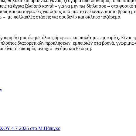
la, θηλυκά και αρσενικά γκνού, ζευγάρια απο λιοντάρια, ιπποπόταμου
λέπεις τα άγρια ζώα από κοντά – για να μην πω δίπλα σου – στο φυσι
τους και φωτογραφίες για όσους από μας το επέλεξαν, και το βράδυ μ
 – με πολλαπλές στάσεις για σουβενίρ και σκληρό παζάρεμα.
σίγουρη ότι μας άφησε όλους όμορφες και πολύτιμες εμπειρίες. Είναι
ας πλούτος διαφορετικών προκλήσεων, εμπειριών στα βουνά, γνωριμιώ
ι είναι η ευκαιρία, ανοιχτό πνεύμα και θέληση.
ν
4-7-2026 στο Μ.Πάπιγκο