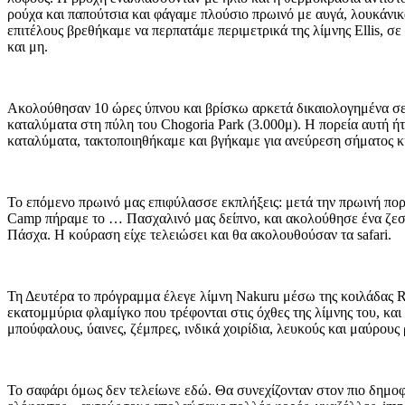
ρούχα και παπούτσια και φάγαμε πλούσιο πρωινό με αυγά, λουκάνικα
επιτέλους βρεθήκαμε να περπατάμε περιμετρικά της λίμνης Ellis, 
και μη.
Aκολούθησαν 10 ώρες ύπνου και βρίσκω αρκετά δικαιολογημένα σε 
καταλύματα στη πύλη του Chogoria Park (3.000μ). Η πορεία αυτή ήτα
καταλύματα, τακτοποιηθήκαμε και βγήκαμε για ανεύρεση σήματος κι
Το επόμενο πρωινό μας επιφύλασσε εκπλήξεις: μετά την πρωινή πορ
Camp πήραμε το … Πασχαλινό μας δείπνο, και ακολούθησε ένα ζεσ
Πάσχα. Η κούραση είχε τελειώσει και θα ακολουθούσαν τα safari.
Τη Δευτέρα το πρόγραμμα έλεγε λίμνη Nakuru μέσω της κοιλάδας R
εκατομμύρια φλαμίγκο που τρέφονται στις όχθες της λίμνης του, κα
μπούφαλους, ύαινες, ζέμπρες, ινδικά χοιρίδια, λευκούς και μαύρου
Το σαφάρι όμως δεν τελείωνε εδώ. Θα συνεχίζονταν στον πιο δημοφι