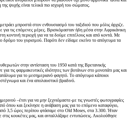
 της ψυχής είναι τελικά πιο ισχυρή του σώματος.
μετράει μπροστά στον ενθουσιασμό του ταξιδιού που μόλις άρχιζε.
 για τις επόμενες μέρες. Βρισκόμασταν ήδη μέσα στην Αφρικάνικη
τη κοντινή περιοχή για να τα δούμε επιτέλους και από κοντά. Με
το δρόμο του γυρισμού. Παρότι δεν είδαμε εκείνο το απόγευμα τα
ευθερωτών στην αντίσταση του 1950 κατά της Βρετανικής
 για τις φαρμακευτικές ιδιότητες των βοτάνων στο μονοπάτι μας και
ατάλυμα για το μεσημεριανό φαγητό. Το απόγευμα κάποιοι
ι στέγνωμα και ένα απολαυστικό βραδινό.
ερινού –έτσι για να μην ξεχνιόμαστε-με τις γνωστές φωτογραφίες
από όπου και ξεκίνησε η ανάβαση μας για το επόμενο καταφύγιο,
από 3,5 ώρες περίπου φτάσαμε στο Old Moses, στα 3.300. Ήταν
ε στις κουκέτες μας, και ανταλλάξαμε εντυπώσεις. Ακολούθησε