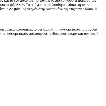
ς και το ένα πολυπόθητο τσιτάχ, το πιο γρήγορο τετράποδο της
κό τους περιβάλλον. Το απόγευμα ακολούθησε επίσκεψη στον
είναμε σε μόνιμες σκηνές στην κατασκήνωση στις πηγές Mara. Η
 πραγματικά αξιοσημείωτο ότι παρόλη τη διαφορετικότητα μας σαν
ν με διαφορετικούς πολιτισμούς, ανθρώπους ακόμα και τον εαυτό