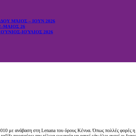
ΟΥ ΜΆΙΟΣ – ΙΟΥΝ 2026
-ΜΑΙΟΣ 26
ΟΎΝΙΟΣ-ΙΟΎΛΙΟΣ 2026
10 με ανάβαση στη Lenana του όρους Κένυα. Όπως πολλές φορές η ο
αξίδι προσφέρει την τέλεια ευκαιρία να φανεί εάν όλοι αυτοί οι δι