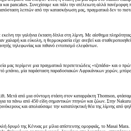
 και pancakes. Συνεχίσαμε και πάλι την ατέλειωτη αλλά πανέμορφη π
σε απόσταση λεπτών από την κατασκήνωση μας, πραγματικά δεν το πισ
εκείνη την γαλήνια έκταση δίπλα στη λίμνη. Με αίσθημα πληρότητας
ν χαλαρή και εύκολη, η θερμοκρασία είχε ανεβεί και σταθεροποιηθεί 
νητής τηλεφωνίας και πιθανό εντοπισμό ελεφάντων.
εία μας περίμενε μια πραγματικά περιπετειώδεις «τζιπάδα» και ο πρ
τό μπάνιο, μία παράσταση παραδοσιακών Αφρικάνικων χορών, μπύρε
ift. Μετά από μια σύντομη στάση στον καταρράκτη Thomson, φτάσαμ
ι για τα πάνω από 450 είδη σημαντικών πτηνών και ζώων. Στην Nakur
ς ρινόκερους και απολαύσαμε την καταπληκτική θέα της λίμνης από ψη
λή δρυμό της Κένυας με μίλια απίστευτης ομορφιάς, το Masai Mara. Κ