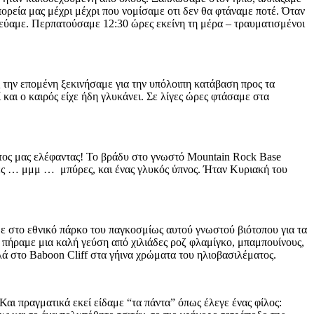
ορεία μας μέχρι μέχρι που νομίσαμε οτι δεν θα φτάναμε ποτέ. Όταν
τεύαμε. Περπατούσαμε 12:30 ώρες εκείνη τη μέρα – τραυματισμένοι
 την επομένη ξεκινήσαμε για την υπόλοιπη κατάβαση προς τα
και ο καιρός είχε ήδη γλυκάνει. Σε λίγες ώρες φτάσαμε στα
ώτος μας ελέφαντας! Το βράδυ στο γνωστό Mountain Rock Base
ς … μμμ … μπύρες, και ένας γλυκός ύπνος. Ήταν Κυριακή του
ε στο εθνικό πάρκο του παγκοσμίως αυτού γνωστού βιότοπου για τα
u πήραμε μια καλή γεύση από χιλιάδες ροζ φλαμίγκο, μπαμπουίνους,
λά στο Baboon Cliff στα γήινα χρώματα του ηλιοβασιλέματος.
αι πραγματικά εκεί είδαμε “τα πάντα” όπως έλεγε ένας φίλος: