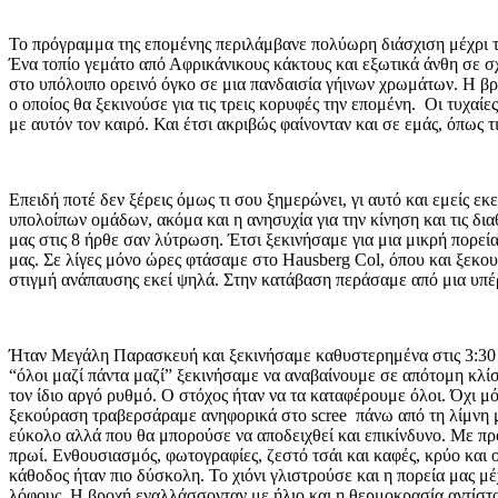
Το πρόγραμμα της επομένης περιλάμβανε πολύωρη διάσχιση μέχρι το
Ένα τοπίο γεμάτο από Αφρικάνικους κάκτους και εξωτικά άνθη σε σ
στο υπόλοιπο ορεινό όγκο σε μια πανδαισία γήινων χρωμάτων. Η βροχ
ο οποίος θα ξεκινούσε για τις τρεις κορυφές την επομένη. Οι τυχαί
με αυτόν τον καιρό. Και έτσι ακριβώς φαίνονταν και σε εμάς, όπως 
Επειδή ποτέ δεν ξέρεις όμως τι σου ξημερώνει, γι αυτό και εμείς ε
υπολοίπων ομάδων, ακόμα και η ανησυχία για την κίνηση και τις δι
μας στις 8 ήρθε σαν λύτρωση. Έτσι ξεκινήσαμε για μια μικρή πορε
μας. Σε λίγες μόνο ώρες φτάσαμε στο Hausberg Col, όπου και ξεκου
στιγμή ανάπαυσης εκεί ψηλά. Στην κατάβαση περάσαμε από μια υπέρ
Ήταν Μεγάλη Παρασκευή και ξεκινήσαμε καθυστερημένα στις 3:30 γι
“όλοι μαζί πάντα μαζί” ξεκινήσαμε να αναβαίνουμε σε απότομη κλίσ
τον ίδιο αργό ρυθμό. Ο στόχος ήταν να τα καταφέρουμε όλοι. Όχι μ
ξεκούραση τραβερσάραμε ανηφορικά στο scree πάνω από τη λίμνη μέχ
εύκολο αλλά που θα μπορούσε να αποδειχθεί και επικίνδυνο. Με π
πρωί. Ενθουσιασμός, φωτογραφίες, ζεστό τσάι και καφές, κρύο και
κάθοδος ήταν πιο δύσκολη. Το χιόνι γλιστρούσε και η πορεία μας μέ
λόφους. Η βροχή εναλλάσσονταν με ήλιο και η θερμοκρασία αντίστο