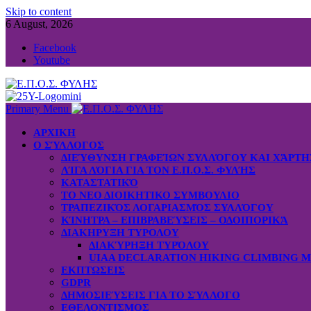
Skip to content
6 August, 2026
Facebook
Youtube
Primary Menu
ΑΡΧΙΚΗ
Ο ΣΎΛΛΟΓΟΣ
ΔΙΕΎΘΥΝΣΗ ΓΡΑΦΕΊΩΝ ΣΥΛΛΌΓΟΥ ΚΑΙ ΧΆΡΤ
ΛΊΓΑ ΛΌΓΙΑ ΓΙΑ ΤΟΝ Ε.Π.Ο.Σ. ΦΥΛΉΣ
ΚΑΤΑΣΤΑΤΙΚΌ
ΤΟ ΝΕΟ ΔΙΟΙΚΗΤΙΚΟ ΣΥΜΒΟΥΛΙΟ
ΤΡΑΠΕΖΙΚΌΣ ΛΟΓΑΡΙΑΣΜΌΣ ΣΥΛΛΌΓΟΥ
ΚΊΝΗΤΡΑ – ΕΠΙΒΡΑΒΕΎΣΕΙΣ – ΟΔΟΙΠΟΡΙΚΆ
ΔΙΑΚΗΡΥΞΗ ΤΥΡΟΛΟΥ
ΔΙΑΚΎΡΗΞΗ ΤΥΡΌΛΟΥ
UIAA DECLARATION HIKING CLIMBING 
ΕΚΠΤΩΣΕΙΣ
GDPR
ΔΗΜΟΣΙΕΎΣΕΙΣ ΓΙΑ ΤΟ ΣΎΛΛΟΓΟ
ΕΘΕΛΟΝΤΙΣΜΟΣ