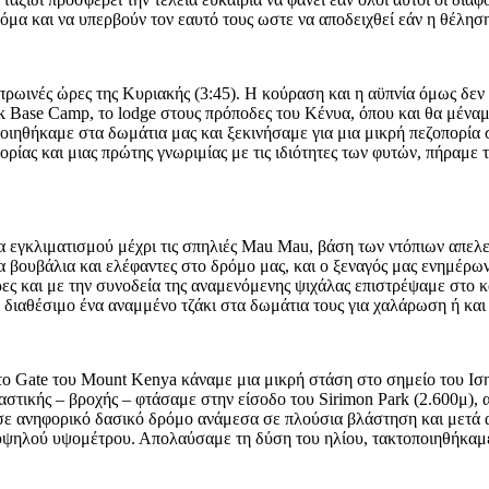
όμα και να υπερβούν τον εαυτό τους ωστε να αποδειχθεί εάν η θέληση
ρωινές ώρες της Κυριακής (3:45). Η κούραση και η αϋπνία όμως δεν 
Base Camp, το lodge στους πρόποδες του Κένυα, όπου και θα μέναμε
ιηθήκαμε στα δωμάτια μας και ξεκινήσαμε για μια μικρή πεζοπορία σ
ρίας και μιας πρώτης γνωριμίας με τις ιδιότητες των φυτών, πήραμε 
ία εγκλιματισμού μέχρι τις σπηλιές Mau Mau, βάση των ντόπιων απελ
α βουβάλια και ελέφαντες στο δρόμο μας, και ο ξεναγός μας ενημέρωνε
ες και με την συνοδεία της αναμενόμενης ψιχάλας επιστρέψαμε στο κ
ε διαθέσιμο ένα αναμμένο τζάκι στα δωμάτια τους για χαλάρωση ή κα
 Gate του Mount Kenya κάναμε μια μικρή στάση στο σημείο του Ισημ
αστικής – βροχής – φτάσαμε στην είσοδο του Sirimon Park (2.600μ), 
 σε ανηφορικό δασικό δρόμο ανάμεσα σε πλούσια βλάστηση και μετά 
υ υψηλού υψομέτρου. Απολαύσαμε τη δύση του ηλίου, τακτοποιηθήκαμ