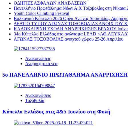
ΟΔΗΓΙΕΣ ΑΣΦΑΛΩΝ ΑΝΑΒΑΣΕΩΝ
Πανελλήνιο Πρωτάθλημα Νέων Α.Χ Τοξοβολίας στη Νίκαια 2
Youth Color Climbing Festival
Βαλκανικό Κύπελλο 2026 Open Αγώνας Δυσκολίας, Δυρράχιο
ΔΕΛΤΙΟ ΤΥΠΟΥ ΑΓΩΝΑΣ ΤΟΞΟΒΟΛΙΑΣ ΑΝΟΙΧΤΟΥ ΧΩΡ
ΚΑΛΟΚΑΙΡΙΝΗ ΣΧΟΛΗ ΑΝΑΡΡΙΧΗΣΗΣ ΒΡΑΧΟΥ Ιούνιος-
34ο Κύπελλο Ελλάδας στο αγώνισμα LEAD <ΑΘ.ΛΕΥΚΑΔ
ΑΓΩΝΑΣ ΤΟΞΟΒΟΛΙΑΣ ανοιχτού χώρου 25-26 Απριλίου
Ανακοινώσεις
Αναρριχητικά νέα
5ο ΠΑΝΕΛΛΗΝΙΟ ΠΡΩΤΑΘΛΗΜΑ ΑΝΑΡΡΙΧΗΣΗΣ ΒΡ
Ανακοινώσεις
Τοξοβολία
Κύπελλο Ελλάδος στις 4&5 Ιουλίου στη Φυλή