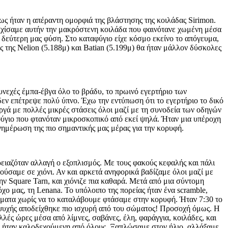
ς ήταν η απέραντη ομορφιά της βλάστησης της κοιλάδας Sirimon.
ασχίσαμε αυτήν την μακρόστενη κοιλάδα που φαινότανε χωμένη μέσα
η δεύτερη μας φύση. Στο καταφύγιο είχε κόσμο εκείνο το απόγευμα,
ς της Nelion (5.188μ) και Batian (5.199μ) θα ήταν μάλλον δύσκολες
συνεχές έμπα-έβγα όλο το βράδυ, το πρωινό εγερτήριο των
δεν επέτρεψε πολύ ύπνο. Έχω την εντύπωση ότι το εγερτήριο το δικό
ργά με πολλές μικρές στάσεις όλοι μαζί με τη συνοδεία των οδηγών
αφύγιο που φτανόταν μικροσκοπικό από εκεί ψηλά. Ήταν μια υπέροχη
ημέρωση της πιο σημαντικής μας μέρας για την κορυφή.
ειαζόταν αλλαγή ο εξοπλισμός. Με τους φακούς κεφαλής και πάλι
ούσαμε σε χιόνι. Αν και αρκετά ανηφορικά βαδίζαμε όλοι μαζί με
ην Square Tarn, και χιόνιζε πια καθαρά. Μετά από μια σύντομη
ο μας, τη Lenana. Το υπόλοιπο της πορείας ήταν ένα scramble,
σματα χωρίς να το καταλάβουμε φτάσαμε στην κορυφή. Ήταν 7:30 το
ς ψυχής αποδείχθηκε πιο ισχυρή από του σώματος! Προσοχή όμως. Η
λλές ώρες μέσα από λίμνες, σαβάνες, έλη, φαράγγια, κοιλάδες, και
mp ήταν καλοδεχούμενη από όλους. Ξαπλώσαμε στον ήλιο, αλλάξαμε