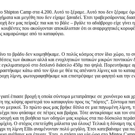
 Shipton Camp στα 4.200. Αυτό το ξέραμε. Αυτό που δεν ξέραμε όμω
χήματα και μεγέθη που δεν είχαμε ξαναδεί. Έτσι τραβερσάροντας δι
ή δεν μας πείραζε πια και το βάλε – βγάλε το αδιάβροχο είχε γίνει 
ες κουβέντες που ακούγονταν αποκάλυπταν ότι οι αναρριχητικές κορυφέ
τις καμαρώναμε από το καταφύγιο.
κείνο το βράδυ δεν κοιμηθήκαμε. Ο πολύς κόσμος στον ίδιο χώρο, το 
αθέσεις των άκακων αλλά και ενοχλητικών τοπικών μικρών ποντικιών 
ία εγκλιματισμού στο διπλανό διάσελο 450μ πιο ψηλά. Πορευτήκαμε α
ραστήκαμε κάτω από τον ήλιο με θέα τις απέναντι λίμνες και το κατ
οχη λίμνη, φωτογραφηθήκαμε και επιστρέψαμε για φαγητό και την εν
ατί έπιασε βροχή η οποία σύντομα μετατράπηκε σε χιονόνερο και χρ
η της κόψης αριστερά του καταφυγίου προς τις “πόρτες”. Σύντομα πατ
όνο μερικοί. Το πρώτο φως μας βρήκε δίπλα σε μια παγωμένη λίμνη, τ
ρι που φτάσαμε σε πέτρες και βράχια. Τότε αντικρίσαμε και τον στόχ
ροσοχή και τη βοήθεια των οδηγών μας κυρίως στα πιο δύσκολα περά
 ομίχλη. O στόχος επετεύχθη μάλιστα για όλους! Τελικά η δύναμη τη
χρι τη λίμνη Ellis αναμένονταν πολύ μεγάλη. Έτσι κατεβαίναμε για πο
ιχα ανέβαινε και έπεφτε. Έτσι, η στάση για μία ώρα στο Mintos Ca