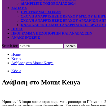
ΔΙΑΚΡΙΣΕΙΣ ΤΟΞΟΒΟΛΙΑΣ 2024
ΣΧΟΛΈΣ
ΠΡΌΓΡΑΜΜΑ ΣΧΟΛΏΝ
ΣΧΟΛΉ ΑΝΑΡΡΊΧΗΣΗΣ ΒΡΆΧΟΥ ΜΈΣΟΥ ΕΠΙΠΈΔ
ΣΧΟΛΉ ΑΝΑΡΡΊΧΗΣΗΣ ΒΡΆΧΟΥ ΑΡΧΑΡΊΩΝ ΑΠΡ.
ΚΑΛΟΚΑΙΡΙΝΗ ΣΧΟΛΗ ΑΝΑΡΡΙΧΗΣΗΣ ΒΡΑΧΟΥ Ι
ΠΙΣΤΑ
ΠΡΟΓΡΑΜΜΑ ΠΕΖΟΠΟΡΙΩΝ ΚΑΙ ΑΝΑΒΑΣΕΩΝ
ΑΝΑΚΟΙΝΏΣΕΙΣ
Search for:
Home
Κένυα
Ανάβαση στο Mount Kenya
Κένυα
Ανάβαση στο Mount Kenya
Ήμασταν 13 άτομα που αποφασίσαμε να περάσουμε το Πάσχα του 20
χαρακτήρων, απόψεων και δυνατοτήτων. Και όπως πάντα ένα τέτοιο τ