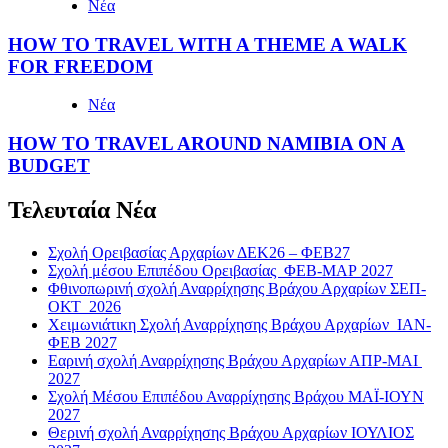
Νέα
HOW TO TRAVEL WITH A THEME A WALK
FOR FREEDOM
Νέα
HOW TO TRAVEL AROUND NAMIBIA ON A
BUDGET
Τελευταία Νέα
Σχολή Ορειβασίας Αρχαρίων ΔΕΚ26 – ΦΕΒ27
Σχολή μέσου Επιπέδου Ορειβασίας ΦΕΒ-ΜΑΡ 2027
Φθινοπωρινή σχολή Αναρρίχησης Βράχου Αρχαρίων ΣΕΠ-
ΟΚΤ 2026
Χειμωνιάτικη Σχολή Αναρρίχησης Βράχου Αρχαρίων ΙΑΝ-
ΦΕΒ 2027
Εαρινή σχολή Αναρρίχησης Βράχου Αρχαρίων ΑΠΡ-ΜΑΙ
2027
Σχολή Μέσου Επιπέδου Αναρρίχησης Βράχου ΜΑΪ-ΙΟΥΝ
2027
Θερινή σχολή Αναρρίχησης Βράχου Αρχαρίων ΙΟΥΛΙΟΣ