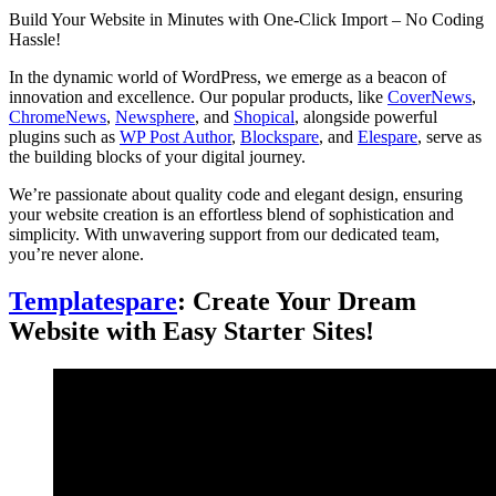
Build Your Website in Minutes with One-Click Import – No Coding
Hassle!
In the dynamic world of WordPress, we emerge as a beacon of
innovation and excellence. Our popular products, like
CoverNews
,
ChromeNews
,
Newsphere
, and
Shopical
, alongside powerful
plugins such as
WP Post Author
,
Blockspare
, and
Elespare
, serve as
the building blocks of your digital journey.
We’re passionate about quality code and elegant design, ensuring
your website creation is an effortless blend of sophistication and
simplicity. With unwavering support from our dedicated team,
you’re never alone.
Templatespare
: Create Your Dream
Website with Easy Starter Sites!