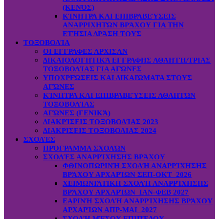
(ΚΕΝΌΣ)
ΚΊΝΗΤΡΑ ΚΑΙ ΕΠΙΒΡΑΒΕΎΣΕΙΣ
ΑΝΑΡΡΙΧΗΤΏΝ ΒΡΆΧΟΥ ΓΙΑ ΤΗΝ
ΕΤΉΣΙΑ ΔΡΆΣΗ ΤΟΥΣ
ΤΟΞΟΒΟΛΊΑ
ΟΙ ΕΓΓΡΑΦΕΣ ΑΡΧΙΣΑΝ
ΔΙΚΑΙΟΛΟΓΗΤΙΚΆ ΕΓΓΡΑΦΗΣ ΑΘΛΗΤΉ/ΤΡΙΑΣ
ΤΟΞΟΒΟΛΊΑΣ ΓΙΑ ΑΓΏΝΕΣ
ΥΠΟΧΡΕΏΣΕΙΣ ΚΑΙ ΔΙΚΑΙΏΜΑΤΑ ΣΤΟΥΣ
ΑΓΏΝΕΣ
ΚΊΝΗΤΡΑ ΚΑΙ ΕΠΙΒΡΑΒΕΎΣΕΙΣ ΑΘΛΗΤΏΝ
ΤΟΞΟΒΟΛΊΑΣ
ΑΓΏΝΕΣ (ΓΕΝΙΚΆ)
ΔΙΑΚΡΊΣΕΙΣ ΤΟΞΟΒΟΛΊΑΣ 2023
ΔΙΑΚΡΙΣΕΙΣ ΤΟΞΟΒΟΛΙΑΣ 2024
ΣΧΟΛΈΣ
ΠΡΌΓΡΑΜΜΑ ΣΧΟΛΏΝ
ΣΧΟΛΈΣ ΑΝΑΡΡΊΧΗΣΗΣ ΒΡΆΧΟΥ
ΦΘΙΝΟΠΩΡΙΝΉ ΣΧΟΛΉ ΑΝΑΡΡΊΧΗΣΗΣ
ΒΡΆΧΟΥ ΑΡΧΑΡΊΩΝ ΣΕΠ-ΟΚΤ 2026
ΧΕΙΜΩΝΙΆΤΙΚΗ ΣΧΟΛΉ ΑΝΑΡΡΊΧΗΣΗΣ
ΒΡΆΧΟΥ ΑΡΧΑΡΊΩΝ ΙΑΝ-ΦΕΒ 2027
ΕΑΡΙΝΉ ΣΧΟΛΉ ΑΝΑΡΡΊΧΗΣΗΣ ΒΡΆΧΟΥ
ΑΡΧΑΡΊΩΝ ΑΠΡ-ΜΑΙ 2027
ΣΧΟΛΉ ΜΈΣΟΥ ΕΠΙΠΈΔΟΥ