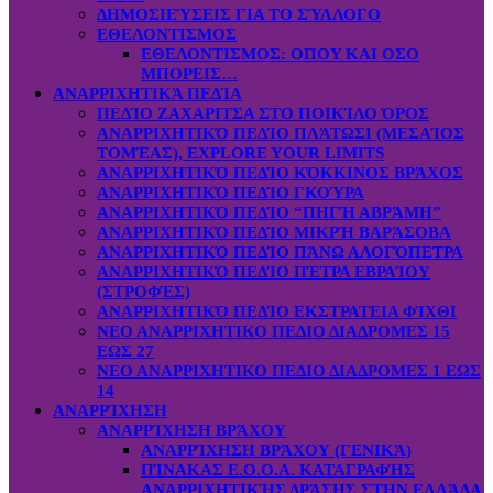
ΔΗΜΟΣΙΕΎΣΕΙΣ ΓΙΑ ΤΟ ΣΎΛΛΟΓΟ
ΕΘΕΛΟΝΤΙΣΜΟΣ
ΕΘΕΛΟΝΤΙΣΜΟΣ: OΠOY KAI ΟΣΟ
ΜΠΟΡΕΙΣ…
ΑΝΑΡΡΙΧΗΤΙΚΆ ΠΕΔΊΑ
ΠΕΔΊΟ ΖΑΧΑΡΙΤΣΑ ΣΤΟ ΠΟΙΚΊΛΟ ΌΡΟΣ
ΑΝΑΡΡΙΧΗΤΙΚΌ ΠΕΔΊΟ ΠΛΆΤΩΣΙ (ΜΕΣΑΊΟΣ
ΤΟΜΈΑΣ), EXPLORE YOUR LIMITS
ΑΝΑΡΡΙΧΗΤΙΚΌ ΠΕΔΊΟ ΚΌΚΚΙΝΟΣ ΒΡΆΧΟΣ
ΑΝΑΡΡΙΧΗΤΙΚΌ ΠΕΔΊΟ ΓΚΟΎΡΑ
ΑΝΑΡΡΙΧΗΤΙΚΌ ΠΕΔΊΟ “ΠΗΓΉ ΑΒΡΆΜΗ”
ΑΝΑΡΡΙΧΗΤΙΚΌ ΠΕΔΊΟ ΜΙΚΡΉ ΒΑΡΆΣΟΒΑ
ΑΝΑΡΡΙΧΗΤΙΚΌ ΠΕΔΊΟ ΠΆΝΩ ΑΛΟΓΌΠΕΤΡΑ
ΑΝΑΡΡΙΧΗΤΙΚΌ ΠΕΔΊΟ ΠΈΤΡΑ ΕΒΡΑΊΟΥ
(ΣΤΡΟΦΈΣ)
ΑΝΑΡΡΙΧΗΤΙΚΌ ΠΕΔΊΟ ΕΚΣΤΡΑΤΕΙΑ ΦΊΧΘΙ
ΝΕΟ ΑΝΑΡΡΙΧΗΤΙΚΟ ΠΕΔΙΟ ΔΙΑΔΡΟΜΕΣ 15
ΕΩΣ 27
ΝΕΟ ΑΝΑΡΡΙΧΗΤΙΚΟ ΠΕΔΙΟ ΔΙΑΔΡΟΜΕΣ 1 ΕΩΣ
14
ΑΝΑΡΡΊΧΗΣΗ
ΑΝΑΡΡΊΧΗΣΗ ΒΡΆΧΟΥ
ΑΝΑΡΡΊΧΗΣΗ ΒΡΆΧΟΥ (ΓΕΝΙΚΆ)
ΠΊΝΑΚΑΣ Ε.Ο.Ο.Α. ΚΑΤΑΓΡΑΦΉΣ
ΑΝΑΡΡΙΧΗΤΙΚΉΣ ΔΡΆΣΗΣ ΣΤΗΝ ΕΛΛΆΔΑ