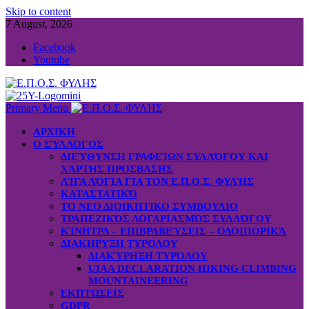
Skip to content
7 August, 2026
Facebook
Youtube
Primary Menu
ΑΡΧΙΚΗ
Ο ΣΎΛΛΟΓΟΣ
ΔΙΕΎΘΥΝΣΗ ΓΡΑΦΕΊΩΝ ΣΥΛΛΌΓΟΥ ΚΑΙ
ΧΆΡΤΗΣ ΠΡΌΣΒΑΣΗΣ
ΛΊΓΑ ΛΌΓΙΑ ΓΙΑ ΤΟΝ Ε.Π.Ο.Σ. ΦΥΛΉΣ
ΚΑΤΑΣΤΑΤΙΚΌ
ΤΟ ΝΕΟ ΔΙΟΙΚΗΤΙΚΟ ΣΥΜΒΟΥΛΙΟ
ΤΡΑΠΕΖΙΚΌΣ ΛΟΓΑΡΙΑΣΜΌΣ ΣΥΛΛΌΓΟΥ
ΚΊΝΗΤΡΑ – ΕΠΙΒΡΑΒΕΎΣΕΙΣ – ΟΔΟΙΠΟΡΙΚΆ
ΔΙΑΚΗΡΥΞΗ ΤΥΡΟΛΟΥ
ΔΙΑΚΎΡΗΞΗ ΤΥΡΌΛΟΥ
UIAA DECLARATION HIKING CLIMBING
MOUNTAINEERING
ΕΚΠΤΩΣΕΙΣ
GDPR