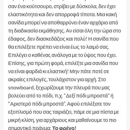
σαν ένα κούτσουρο, στρίβει με δύσκολα, δεν έχει
ελαστικότητα και δεν απορροφά τίποτα. Μια κακή
σανίδα μπορεί να αποθαρρύνει έναν αρχάριο από
τη διαδικασία εκμάθησης. Αν είσαι όλη την ώρα στο
έδαφος, δεν διασκεδάζεις και πολύ! Η σανίδα που
θα επιλέξετε πρέπει να είναι έως το λαιμό σας.
Επιλέγει ο καθένας ανάλογα με το ύψος που έχει.
Επίσης, για πρώτη φορά, επιλέξτε μια σανίδα που
να είναι φαρδιά κι ελαστική! Μην πάτε ποτέ σε
ακραίες επιλογές, τουλάχιστον για αρχή. Στο
snowboard, ξεχωρίζουμε την πλευρά που μας
βολεύει από το πόδι, π.χ. “Δεξί πόδι μπροστά” ή
“Αριστερό πόδι μπροστά”. Αφού επιλέξατε τον
εξοπλισμό που σας ταιριάζει, πάμε σε μια πίστα με
μικρή κλίση, για αρχάριους και μαθαίνουμε το πιο
σημαντικό πράγμα:
Το φρένο!