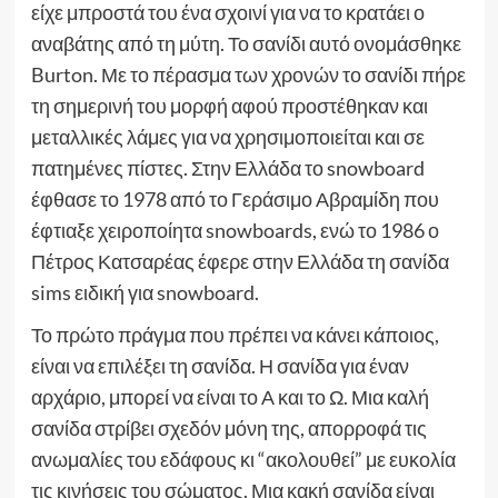
είχε μπροστά του ένα σχοινί για να το κρατάει ο
αναβάτης από τη μύτη. Το σανίδι αυτό ονομάσθηκε
Burton. Με το πέρασμα των χρονών το σανίδι πήρε
τη σημερινή του μορφή αφού προστέθηκαν και
μεταλλικές λάμες για να χρησιμοποιείται και σε
πατημένες πίστες. Στην Ελλάδα το snowboard
έφθασε το 1978 από το Γεράσιμο Αβραμίδη που
έφτιαξε χειροποίητα snowboards, ενώ το 1986 ο
Πέτρος Κατσαρέας έφερε στην Ελλάδα τη σανίδα
sims ειδική για snowboard.
Το πρώτο πράγμα που πρέπει να κάνει κάποιος,
είναι να επιλέξει τη σανίδα. Η σανίδα για έναν
αρχάριο, μπορεί να είναι το Α και το Ω. Μια καλή
σανίδα στρίβει σχεδόν μόνη της, απορροφά τις
ανωμαλίες του εδάφους κι “ακολουθεί” με ευκολία
τις κινήσεις του σώματος. Μια κακή σανίδα είναι