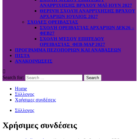
ΑΝΑΡΡΊΧΗΣΗΣ ΒΡΆΧΟΥ ΜΑΪ-ΙΟΥΝ 2027
ΘΕΡΙΝΉ ΣΧΟΛΉ ΑΝΑΡΡΊΧΗΣΗΣ ΒΡΆΧΟΥ
ΑΡΧΑΡΊΩΝ ΙΟΥΛΙΟΣ 2027
ΣΧΟΛΕΣ ΟΡΕΙΒΑΣΊΑΣ
ΣΧΟΛΉ ΟΡΕΙΒΑΣΊΑΣ ΑΡΧΑΡΊΩΝ ΔΕΚ26 –
ΦΕΒ27
ΣΧΟΛΉ ΜΈΣΟΥ ΕΠΙΠΈΔΟΥ
ΟΡΕΙΒΑΣΊΑΣ ΦΕΒ-ΜΑΡ 2027
ΠΡΟΓΡΑΜΜΑ ΠΕΖΟΠΟΡΙΩΝ ΚΑΙ ΑΝΑΒΑΣΕΩΝ
ΠΙΣΤΑ
ΑΝΑΚΟΙΝΏΣΕΙΣ
Search for:
Home
Σύλλογος
Χρήσιμες συνδέσεις
Σύλλογος
Χρήσιμες συνδέσεις