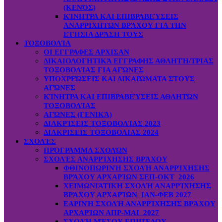
(ΚΕΝΌΣ)
ΚΊΝΗΤΡΑ ΚΑΙ ΕΠΙΒΡΑΒΕΎΣΕΙΣ
ΑΝΑΡΡΙΧΗΤΏΝ ΒΡΆΧΟΥ ΓΙΑ ΤΗΝ
ΕΤΉΣΙΑ ΔΡΆΣΗ ΤΟΥΣ
ΤΟΞΟΒΟΛΊΑ
ΟΙ ΕΓΓΡΑΦΕΣ ΑΡΧΙΣΑΝ
ΔΙΚΑΙΟΛΟΓΗΤΙΚΆ ΕΓΓΡΑΦΗΣ ΑΘΛΗΤΉ/ΤΡΙΑΣ
ΤΟΞΟΒΟΛΊΑΣ ΓΙΑ ΑΓΏΝΕΣ
ΥΠΟΧΡΕΏΣΕΙΣ ΚΑΙ ΔΙΚΑΙΏΜΑΤΑ ΣΤΟΥΣ
ΑΓΏΝΕΣ
ΚΊΝΗΤΡΑ ΚΑΙ ΕΠΙΒΡΑΒΕΎΣΕΙΣ ΑΘΛΗΤΏΝ
ΤΟΞΟΒΟΛΊΑΣ
ΑΓΏΝΕΣ (ΓΕΝΙΚΆ)
ΔΙΑΚΡΊΣΕΙΣ ΤΟΞΟΒΟΛΊΑΣ 2023
ΔΙΑΚΡΙΣΕΙΣ ΤΟΞΟΒΟΛΙΑΣ 2024
ΣΧΟΛΈΣ
ΠΡΌΓΡΑΜΜΑ ΣΧΟΛΏΝ
ΣΧΟΛΈΣ ΑΝΑΡΡΊΧΗΣΗΣ ΒΡΆΧΟΥ
ΦΘΙΝΟΠΩΡΙΝΉ ΣΧΟΛΉ ΑΝΑΡΡΊΧΗΣΗΣ
ΒΡΆΧΟΥ ΑΡΧΑΡΊΩΝ ΣΕΠ-ΟΚΤ 2026
ΧΕΙΜΩΝΙΆΤΙΚΗ ΣΧΟΛΉ ΑΝΑΡΡΊΧΗΣΗΣ
ΒΡΆΧΟΥ ΑΡΧΑΡΊΩΝ ΙΑΝ-ΦΕΒ 2027
ΕΑΡΙΝΉ ΣΧΟΛΉ ΑΝΑΡΡΊΧΗΣΗΣ ΒΡΆΧΟΥ
ΑΡΧΑΡΊΩΝ ΑΠΡ-ΜΑΙ 2027
ΣΧΟΛΉ ΜΈΣΟΥ ΕΠΙΠΈΔΟΥ