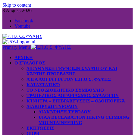
Skip to content
8 August, 2026
Facebook
Youtube
Primary Menu
ΑΡΧΙΚΗ
Ο ΣΎΛΛΟΓΟΣ
ΔΙΕΎΘΥΝΣΗ ΓΡΑΦΕΊΩΝ ΣΥΛΛΌΓΟΥ ΚΑΙ
ΧΆΡΤΗΣ ΠΡΌΣΒΑΣΗΣ
ΛΊΓΑ ΛΌΓΙΑ ΓΙΑ ΤΟΝ Ε.Π.Ο.Σ. ΦΥΛΉΣ
ΚΑΤΑΣΤΑΤΙΚΌ
ΤΟ ΝΕΟ ΔΙΟΙΚΗΤΙΚΟ ΣΥΜΒΟΥΛΙΟ
ΤΡΑΠΕΖΙΚΌΣ ΛΟΓΑΡΙΑΣΜΌΣ ΣΥΛΛΌΓΟΥ
ΚΊΝΗΤΡΑ – ΕΠΙΒΡΑΒΕΎΣΕΙΣ – ΟΔΟΙΠΟΡΙΚΆ
ΔΙΑΚΗΡΥΞΗ ΤΥΡΟΛΟΥ
ΔΙΑΚΎΡΗΞΗ ΤΥΡΌΛΟΥ
UIAA DECLARATION HIKING CLIMBING
MOUNTAINEERING
ΕΚΠΤΩΣΕΙΣ
GDPR