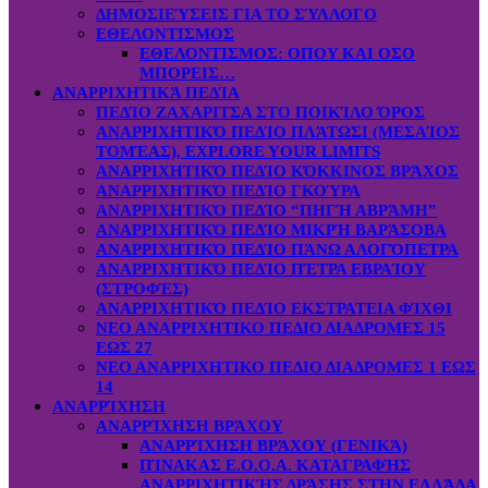
ΔΗΜΟΣΙΕΎΣΕΙΣ ΓΙΑ ΤΟ ΣΎΛΛΟΓΟ
ΕΘΕΛΟΝΤΙΣΜΟΣ
ΕΘΕΛΟΝΤΙΣΜΟΣ: OΠOY KAI ΟΣΟ
ΜΠΟΡΕΙΣ…
ΑΝΑΡΡΙΧΗΤΙΚΆ ΠΕΔΊΑ
ΠΕΔΊΟ ΖΑΧΑΡΙΤΣΑ ΣΤΟ ΠΟΙΚΊΛΟ ΌΡΟΣ
ΑΝΑΡΡΙΧΗΤΙΚΌ ΠΕΔΊΟ ΠΛΆΤΩΣΙ (ΜΕΣΑΊΟΣ
ΤΟΜΈΑΣ), EXPLORE YOUR LIMITS
ΑΝΑΡΡΙΧΗΤΙΚΌ ΠΕΔΊΟ ΚΌΚΚΙΝΟΣ ΒΡΆΧΟΣ
ΑΝΑΡΡΙΧΗΤΙΚΌ ΠΕΔΊΟ ΓΚΟΎΡΑ
ΑΝΑΡΡΙΧΗΤΙΚΌ ΠΕΔΊΟ “ΠΗΓΉ ΑΒΡΆΜΗ”
ΑΝΑΡΡΙΧΗΤΙΚΌ ΠΕΔΊΟ ΜΙΚΡΉ ΒΑΡΆΣΟΒΑ
ΑΝΑΡΡΙΧΗΤΙΚΌ ΠΕΔΊΟ ΠΆΝΩ ΑΛΟΓΌΠΕΤΡΑ
ΑΝΑΡΡΙΧΗΤΙΚΌ ΠΕΔΊΟ ΠΈΤΡΑ ΕΒΡΑΊΟΥ
(ΣΤΡΟΦΈΣ)
ΑΝΑΡΡΙΧΗΤΙΚΌ ΠΕΔΊΟ ΕΚΣΤΡΑΤΕΙΑ ΦΊΧΘΙ
ΝΕΟ ΑΝΑΡΡΙΧΗΤΙΚΟ ΠΕΔΙΟ ΔΙΑΔΡΟΜΕΣ 15
ΕΩΣ 27
ΝΕΟ ΑΝΑΡΡΙΧΗΤΙΚΟ ΠΕΔΙΟ ΔΙΑΔΡΟΜΕΣ 1 ΕΩΣ
14
ΑΝΑΡΡΊΧΗΣΗ
ΑΝΑΡΡΊΧΗΣΗ ΒΡΆΧΟΥ
ΑΝΑΡΡΊΧΗΣΗ ΒΡΆΧΟΥ (ΓΕΝΙΚΆ)
ΠΊΝΑΚΑΣ Ε.Ο.Ο.Α. ΚΑΤΑΓΡΑΦΉΣ
ΑΝΑΡΡΙΧΗΤΙΚΉΣ ΔΡΆΣΗΣ ΣΤΗΝ ΕΛΛΆΔΑ