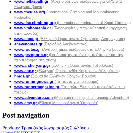
www.hellaspath.gr
(Αρχείο ορεινών διαδρομών για GPS στα
Ελληνικά βουνά)
www.theuiaa.org
(International Climbing and Mountaineering
Federation)
www.ifsc-climbing.org
(International Federation of Sport Climbing)
www.vrahomania.gr
(Πληροφορίες για την αθλητική αναρρίχηση
στην Ελλάδα)
www.eooa.gr
(Ελληνική Ομοσπονδία Ορειβασίας Αναρρίχησης)
anevenontas.gr
(Περιοδικό Ανεβαίνοντας)
www.routes.gr
(Αναρριχητικές διαδρομές στα Ελληνικά βουνά)
www.pezoporia.gr
(Για όσους αγαπούν την πεζοπορία και την
περιπλάνηση στη φύση)
www.archery.org.gr
(Ελληνική Ομοσπονδία Τοξοβολίας)
www.eox.gr
(Ελληνική Ομοσπονδία Χειμερινών Αθλημάτων)
hmga.gr
(Σωματείο Ελλήνων Οδηγών Βουνού)
www.runningnews.gr
(Τα πάντα για το τρέξιμο)
www.runnermagazine.gr
(Το πρώτο Ελληνικό περιοδικό για το
τρέξιμο)
www.advendure.com
(Mountain running, Trail running, Adventure)
www.emy.gr
(Εθνική Μετεωρολογική Υπηρεσία)
Post navigation
Previous:
Τραπεζικός λογαριασμός Συλλόγου