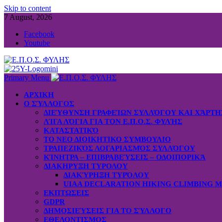
Skip to content
7 August, 2026
Facebook
Youtube
Primary Menu
ΑΡΧΙΚΗ
Ο ΣΎΛΛΟΓΟΣ
ΔΙΕΎΘΥΝΣΗ ΓΡΑΦΕΊΩΝ ΣΥΛΛΌΓΟΥ ΚΑΙ ΧΆΡΤ
ΛΊΓΑ ΛΌΓΙΑ ΓΙΑ ΤΟΝ Ε.Π.Ο.Σ. ΦΥΛΉΣ
ΚΑΤΑΣΤΑΤΙΚΌ
ΤΟ ΝΕΟ ΔΙΟΙΚΗΤΙΚΟ ΣΥΜΒΟΥΛΙΟ
ΤΡΑΠΕΖΙΚΌΣ ΛΟΓΑΡΙΑΣΜΌΣ ΣΥΛΛΌΓΟΥ
ΚΊΝΗΤΡΑ – ΕΠΙΒΡΑΒΕΎΣΕΙΣ – ΟΔΟΙΠΟΡΙΚΆ
ΔΙΑΚΗΡΥΞΗ ΤΥΡΟΛΟΥ
ΔΙΑΚΎΡΗΞΗ ΤΥΡΌΛΟΥ
UIAA DECLARATION HIKING CLIMBING 
ΕΚΠΤΩΣΕΙΣ
GDPR
ΔΗΜΟΣΙΕΎΣΕΙΣ ΓΙΑ ΤΟ ΣΎΛΛΟΓΟ
ΕΘΕΛΟΝΤΙΣΜΟΣ