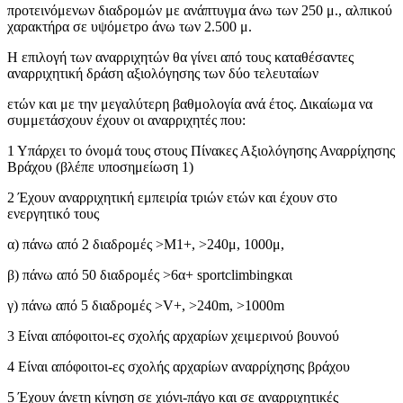
προτεινόμενων διαδρομών με ανάπτυγμα άνω των 250 μ., αλπικού
χαρακτήρα σε υψόμετρο άνω των 2.500 μ.
Η επιλογή των αναρριχητών θα γίνει από τους καταθέσαντες
αναρριχητική δράση αξιολόγησης των δύο τελευταίων
ετών και με την μεγαλύτερη βαθμολογία ανά έτος. Δικαίωμα να
συμμετάσχουν έχουν οι αναρριχητές που:
1 Υπάρχει το όνομά τους στους Πίνακες Αξιολόγησης Αναρρίχησης
Βράχου (βλέπε υποσημείωση 1)
2 Έχουν αναρριχητική εμπειρία τριών ετών και έχουν στο
ενεργητικό τους
α) πάνω από 2 διαδρομές >Μ1+, >240μ, 1000μ,
β) πάνω από 50 διαδρομές >6α+ sportclimbingκαι
γ) πάνω από 5 διαδρομές >V+, >240m, >1000m
3 Είναι απόφοιτοι-ες σχολής αρχαρίων χειμερινού βουνού
4 Είναι απόφοιτοι-ες σχολής αρχαρίων αναρρίχησης βράχου
5 Έχουν άνετη κίνηση σε χιόνι-πάγο και σε αναρριχητικές