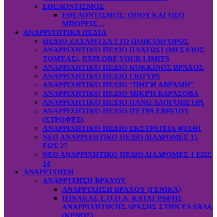
ΕΘΕΛΟΝΤΙΣΜΟΣ
ΕΘΕΛΟΝΤΙΣΜΟΣ: OΠOY KAI ΟΣΟ
ΜΠΟΡΕΙΣ…
ΑΝΑΡΡΙΧΗΤΙΚΆ ΠΕΔΊΑ
ΠΕΔΊΟ ΖΑΧΑΡΙΤΣΑ ΣΤΟ ΠΟΙΚΊΛΟ ΌΡΟΣ
ΑΝΑΡΡΙΧΗΤΙΚΌ ΠΕΔΊΟ ΠΛΆΤΩΣΙ (ΜΕΣΑΊΟΣ
ΤΟΜΈΑΣ), EXPLORE YOUR LIMITS
ΑΝΑΡΡΙΧΗΤΙΚΌ ΠΕΔΊΟ ΚΌΚΚΙΝΟΣ ΒΡΆΧΟΣ
ΑΝΑΡΡΙΧΗΤΙΚΌ ΠΕΔΊΟ ΓΚΟΎΡΑ
ΑΝΑΡΡΙΧΗΤΙΚΌ ΠΕΔΊΟ “ΠΗΓΉ ΑΒΡΆΜΗ”
ΑΝΑΡΡΙΧΗΤΙΚΌ ΠΕΔΊΟ ΜΙΚΡΉ ΒΑΡΆΣΟΒΑ
ΑΝΑΡΡΙΧΗΤΙΚΌ ΠΕΔΊΟ ΠΆΝΩ ΑΛΟΓΌΠΕΤΡΑ
ΑΝΑΡΡΙΧΗΤΙΚΌ ΠΕΔΊΟ ΠΈΤΡΑ ΕΒΡΑΊΟΥ
(ΣΤΡΟΦΈΣ)
ΑΝΑΡΡΙΧΗΤΙΚΌ ΠΕΔΊΟ ΕΚΣΤΡΑΤΕΙΑ ΦΊΧΘΙ
ΝΕΟ ΑΝΑΡΡΙΧΗΤΙΚΟ ΠΕΔΙΟ ΔΙΑΔΡΟΜΕΣ 15
ΕΩΣ 27
ΝΕΟ ΑΝΑΡΡΙΧΗΤΙΚΟ ΠΕΔΙΟ ΔΙΑΔΡΟΜΕΣ 1 ΕΩΣ
14
ΑΝΑΡΡΊΧΗΣΗ
ΑΝΑΡΡΊΧΗΣΗ ΒΡΆΧΟΥ
ΑΝΑΡΡΊΧΗΣΗ ΒΡΆΧΟΥ (ΓΕΝΙΚΆ)
ΠΊΝΑΚΑΣ Ε.Ο.Ο.Α. ΚΑΤΑΓΡΑΦΉΣ
ΑΝΑΡΡΙΧΗΤΙΚΉΣ ΔΡΆΣΗΣ ΣΤΗΝ ΕΛΛΆΔΑ
(ΚΕΝΌΣ)