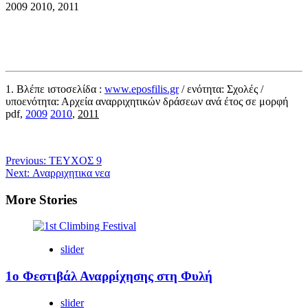
2009 2010, 2011
1. Βλέπε ιστοσελίδα :
www.eposfilis.gr
/ ενότητα: Σχολές /
υποενότητα: Αρχεία αναρριχητικών δράσεων ανά έτος σε μορφή
pdf,
2009
2010
,
2011
Post
Previous:
ΤΕΥΧΟΣ 9
Next:
Αναρριχητικα νεα
navigation
More Stories
slider
1ο Φεστιβάλ Αναρρίχησης στη Φυλή
slider