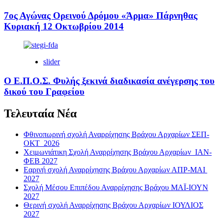
7ος Αγώνας Ορεινού Δρόμου «Άρμα» Πάρνηθας
Κυριακή 12 Οκτωβρίου 2014
slider
Ο Ε.Π.Ο.Σ. Φυλής ξεκινά διαδικασία ανέγερσης του
δικού του Γραφείου
Τελευταία Νέα
Φθινοπωρινή σχολή Αναρρίχησης Βράχου Αρχαρίων ΣΕΠ-
ΟΚΤ 2026
Χειμωνιάτικη Σχολή Αναρρίχησης Βράχου Αρχαρίων ΙΑΝ-
ΦΕΒ 2027
Εαρινή σχολή Αναρρίχησης Βράχου Αρχαρίων ΑΠΡ-ΜΑΙ
2027
Σχολή Μέσου Επιπέδου Αναρρίχησης Βράχου ΜΑΪ-ΙΟΥΝ
2027
Θερινή σχολή Αναρρίχησης Βράχου Αρχαρίων ΙΟΥΛΙΟΣ
2027