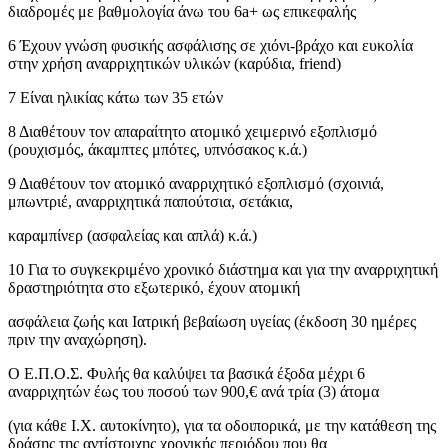
διαδρομές με βαθμολογία άνω του 6a+ ως επικεφαλής
6 Έχουν γνώση φυσικής ασφάλισης σε χιόνι-βράχο και ευκολία
στην χρήση αναρριχητικών υλικών (καρύδια, friend)
7 Είναι ηλικίας κάτω των 35 ετών
8 Διαθέτουν τον απαραίτητο ατομικό χειμερινό εξοπλισμό
(ρουχισμός, άκαμπτες μπότες, υπνόσακος κ.ά.)
9 Διαθέτουν τον ατομικό αναρριχητικό εξοπλισμό (σχοινιά,
μπωντριέ, αναρριχητικά παπούτσια, σετάκια,
καραμπίνερ (ασφαλείας και απλά) κ.ά.)
10 Για το συγκεκριμένο χρονικό διάστημα και για την αναρριχητική
δραστηριότητα στο εξωτερικό, έχουν ατομική
ασφάλεια ζωής και Ιατρική βεβαίωση υγείας (έκδοση 30 ημέρες
πριν την αναχώρηση).
Ο Ε.Π.Ο.Σ. Φυλής θα καλύψει τα βασικά έξοδα μέχρι 6
αναρριχητών έως του ποσού των 900,€ ανά τρία (3) άτομα
(για κάθε Ι.Χ. αυτοκίνητο), για τα οδοιπορικά, με την κατάθεση της
δράσης της αντίστοιχης χρονικής περιόδου που θα