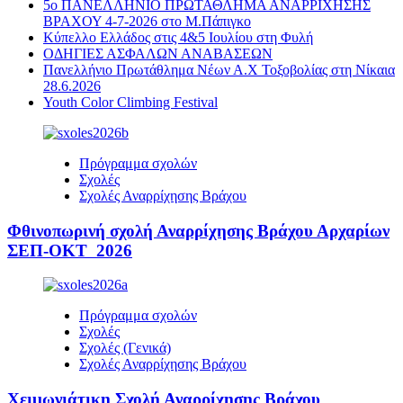
5ο ΠΑΝΕΛΛΗΝΙΟ ΠΡΩΤΑΘΛΗΜΑ ΑΝΑΡΡΙΧΗΣΗΣ
ΒΡΑΧΟΥ 4-7-2026 στο Μ.Πάπιγκο
Κύπελλο Ελλάδος στις 4&5 Ιουλίου στη Φυλή
ΟΔΗΓΙΕΣ ΑΣΦΑΛΩΝ ΑΝΑΒΑΣΕΩΝ
Πανελλήνιο Πρωτάθλημα Νέων Α.Χ Τοξοβολίας στη Νίκαια
28.6.2026
Youth Color Climbing Festival
Πρόγραμμα σχολών
Σχολές
Σχολές Αναρρίχησης Βράχου
Φθινοπωρινή σχολή Αναρρίχησης Βράχου Αρχαρίων
ΣΕΠ-ΟΚΤ 2026
Πρόγραμμα σχολών
Σχολές
Σχολές (Γενικά)
Σχολές Αναρρίχησης Βράχου
Χειμωνιάτικη Σχολή Αναρρίχησης Βράχου