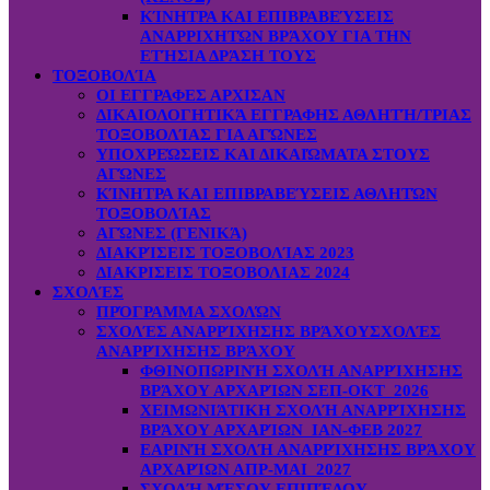
ΚΊΝΗΤΡΑ ΚΑΙ ΕΠΙΒΡΑΒΕΎΣΕΙΣ
ΑΝΑΡΡΙΧΗΤΏΝ ΒΡΆΧΟΥ ΓΙΑ ΤΗΝ
ΕΤΉΣΙΑ ΔΡΆΣΗ ΤΟΥΣ
ΤΟΞΟΒΟΛΊΑ
ΟΙ ΕΓΓΡΑΦΕΣ ΑΡΧΙΣΑΝ
ΔΙΚΑΙΟΛΟΓΗΤΙΚΆ ΕΓΓΡΑΦΗΣ ΑΘΛΗΤΉ/ΤΡΙΑΣ
ΤΟΞΟΒΟΛΊΑΣ ΓΙΑ ΑΓΏΝΕΣ
ΥΠΟΧΡΕΏΣΕΙΣ ΚΑΙ ΔΙΚΑΙΏΜΑΤΑ ΣΤΟΥΣ
ΑΓΏΝΕΣ
ΚΊΝΗΤΡΑ ΚΑΙ ΕΠΙΒΡΑΒΕΎΣΕΙΣ ΑΘΛΗΤΏΝ
ΤΟΞΟΒΟΛΊΑΣ
ΑΓΏΝΕΣ (ΓΕΝΙΚΆ)
ΔΙΑΚΡΊΣΕΙΣ ΤΟΞΟΒΟΛΊΑΣ 2023
ΔΙΑΚΡΙΣΕΙΣ ΤΟΞΟΒΟΛΙΑΣ 2024
ΣΧΟΛΈΣ
ΠΡΌΓΡΑΜΜΑ ΣΧΟΛΏΝ
ΣΧΟΛΈΣ ΑΝΑΡΡΊΧΗΣΗΣ ΒΡΆΧΟΥ
ΣΧΟΛΈΣ
ΑΝΑΡΡΊΧΗΣΗΣ ΒΡΆΧΟΥ
ΦΘΙΝΟΠΩΡΙΝΉ ΣΧΟΛΉ ΑΝΑΡΡΊΧΗΣΗΣ
ΒΡΆΧΟΥ ΑΡΧΑΡΊΩΝ ΣΕΠ-ΟΚΤ 2026
ΧΕΙΜΩΝΙΆΤΙΚΗ ΣΧΟΛΉ ΑΝΑΡΡΊΧΗΣΗΣ
ΒΡΆΧΟΥ ΑΡΧΑΡΊΩΝ ΙΑΝ-ΦΕΒ 2027
ΕΑΡΙΝΉ ΣΧΟΛΉ ΑΝΑΡΡΊΧΗΣΗΣ ΒΡΆΧΟΥ
ΑΡΧΑΡΊΩΝ ΑΠΡ-ΜΑΙ 2027
ΣΧΟΛΉ ΜΈΣΟΥ ΕΠΙΠΈΔΟΥ