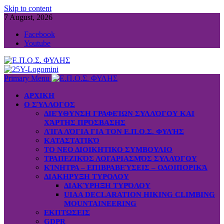
Skip to content
7 August, 2026
Facebook
Youtube
Primary Menu
ΑΡΧΙΚΗ
Ο ΣΎΛΛΟΓΟΣ
ΔΙΕΎΘΥΝΣΗ ΓΡΑΦΕΊΩΝ ΣΥΛΛΌΓΟΥ ΚΑΙ
ΧΆΡΤΗΣ ΠΡΌΣΒΑΣΗΣ
ΛΊΓΑ ΛΌΓΙΑ ΓΙΑ ΤΟΝ Ε.Π.Ο.Σ. ΦΥΛΉΣ
ΚΑΤΑΣΤΑΤΙΚΌ
ΤΟ ΝΕΟ ΔΙΟΙΚΗΤΙΚΟ ΣΥΜΒΟΥΛΙΟ
ΤΡΑΠΕΖΙΚΌΣ ΛΟΓΑΡΙΑΣΜΌΣ ΣΥΛΛΌΓΟΥ
ΚΊΝΗΤΡΑ – ΕΠΙΒΡΑΒΕΎΣΕΙΣ – ΟΔΟΙΠΟΡΙΚΆ
ΔΙΑΚΗΡΥΞΗ ΤΥΡΟΛΟΥ
ΔΙΑΚΎΡΗΞΗ ΤΥΡΌΛΟΥ
UIAA DECLARATION HIKING CLIMBING
MOUNTAINEERING
ΕΚΠΤΩΣΕΙΣ
GDPR