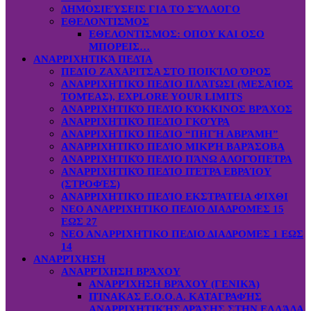
ΔΗΜΟΣΙΕΎΣΕΙΣ ΓΙΑ ΤΟ ΣΎΛΛΟΓΟ
ΕΘΕΛΟΝΤΙΣΜΟΣ
ΕΘΕΛΟΝΤΙΣΜΟΣ: OΠOY KAI ΟΣΟ
ΜΠΟΡΕΙΣ…
ΑΝΑΡΡΙΧΗΤΙΚΆ ΠΕΔΊΑ
ΠΕΔΊΟ ΖΑΧΑΡΙΤΣΑ ΣΤΟ ΠΟΙΚΊΛΟ ΌΡΟΣ
ΑΝΑΡΡΙΧΗΤΙΚΌ ΠΕΔΊΟ ΠΛΆΤΩΣΙ (ΜΕΣΑΊΟΣ
ΤΟΜΈΑΣ), EXPLORE YOUR LIMITS
ΑΝΑΡΡΙΧΗΤΙΚΌ ΠΕΔΊΟ ΚΌΚΚΙΝΟΣ ΒΡΆΧΟΣ
ΑΝΑΡΡΙΧΗΤΙΚΌ ΠΕΔΊΟ ΓΚΟΎΡΑ
ΑΝΑΡΡΙΧΗΤΙΚΌ ΠΕΔΊΟ “ΠΗΓΉ ΑΒΡΆΜΗ”
ΑΝΑΡΡΙΧΗΤΙΚΌ ΠΕΔΊΟ ΜΙΚΡΉ ΒΑΡΆΣΟΒΑ
ΑΝΑΡΡΙΧΗΤΙΚΌ ΠΕΔΊΟ ΠΆΝΩ ΑΛΟΓΌΠΕΤΡΑ
ΑΝΑΡΡΙΧΗΤΙΚΌ ΠΕΔΊΟ ΠΈΤΡΑ ΕΒΡΑΊΟΥ
(ΣΤΡΟΦΈΣ)
ΑΝΑΡΡΙΧΗΤΙΚΌ ΠΕΔΊΟ ΕΚΣΤΡΑΤΕΙΑ ΦΊΧΘΙ
ΝΕΟ ΑΝΑΡΡΙΧΗΤΙΚΟ ΠΕΔΙΟ ΔΙΑΔΡΟΜΕΣ 15
ΕΩΣ 27
ΝΕΟ ΑΝΑΡΡΙΧΗΤΙΚΟ ΠΕΔΙΟ ΔΙΑΔΡΟΜΕΣ 1 ΕΩΣ
14
ΑΝΑΡΡΊΧΗΣΗ
ΑΝΑΡΡΊΧΗΣΗ ΒΡΆΧΟΥ
ΑΝΑΡΡΊΧΗΣΗ ΒΡΆΧΟΥ (ΓΕΝΙΚΆ)
ΠΊΝΑΚΑΣ Ε.Ο.Ο.Α. ΚΑΤΑΓΡΑΦΉΣ
ΑΝΑΡΡΙΧΗΤΙΚΉΣ ΔΡΆΣΗΣ ΣΤΗΝ ΕΛΛΆΔΑ