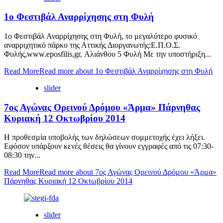
1ο Φεστιβάλ Αναρρίχησης στη Φυλή
1ο Φεστιβάλ Αναρρίχησης στη Φυλή, το μεγαλύτερο φυσικό
αναρριχητικό πάρκο της Αττικής Διοργανωτής:Ε.Π.Ο.Σ.
Φυλής,www.eposfilis,gr, Αλιάνθου 5 Φυλή Με την υποστήριξη...
Read More
Read more about 1ο Φεστιβάλ Αναρρίχησης στη Φυλή
slider
7ος Αγώνας Ορεινού Δρόμου «Άρμα» Πάρνηθας
Κυριακή 12 Οκτωβρίου 2014
Η προθεσμία υποβολής των δηλώσεων συμμετοχής έχει λήξει.
Εφόσον υπάρξουν κενές θέσεις θα γίνουν εγγραφές από τις 07:30-
08:30 την...
Read More
Read more about 7ος Αγώνας Ορεινού Δρόμου «Άρμα»
Πάρνηθας Κυριακή 12 Οκτωβρίου 2014
slider