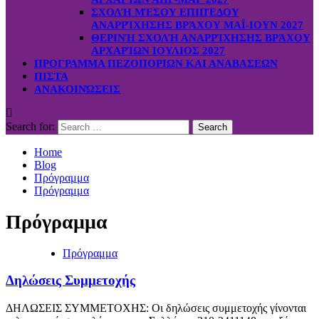
ΣΧΟΛΉ ΜΈΣΟΥ ΕΠΙΠΈΔΟΥ
ΑΝΑΡΡΊΧΗΣΗΣ ΒΡΆΧΟΥ ΜΑΪ-ΙΟΥΝ 2027
ΘΕΡΙΝΉ ΣΧΟΛΉ ΑΝΑΡΡΊΧΗΣΗΣ ΒΡΆΧΟΥ
ΑΡΧΑΡΊΩΝ ΙΟΥΛΙΟΣ 2027
ΠΡΟΓΡΑΜΜΑ ΠΕΖΟΠΟΡΙΩΝ ΚΑΙ ΑΝΑΒΑΣΕΩΝ
ΠΙΣΤΑ
ΑΝΑΚΟΙΝΏΣΕΙΣ
Search for:
Home
Blog
Πρόγραμμα
Πρόγραμμα
Πρόγραμμα
Πρόγραμμα
Δηλώσεις Συμμετοχής
ΔΗΛΩΣΕΙΣ ΣΥΜΜΕΤΟΧΗΣ: Οι δηλώσεις συμμετοχής γίνονται