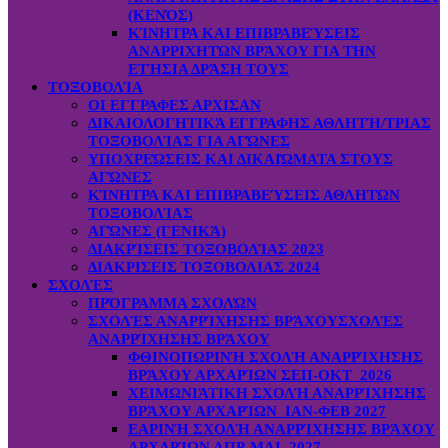
(ΚΕΝΌΣ)
ΚΊΝΗΤΡΑ ΚΑΙ ΕΠΙΒΡΑΒΕΎΣΕΙΣ
ΑΝΑΡΡΙΧΗΤΏΝ ΒΡΆΧΟΥ ΓΙΑ ΤΗΝ
ΕΤΉΣΙΑ ΔΡΆΣΗ ΤΟΥΣ
ΤΟΞΟΒΟΛΊΑ
ΟΙ ΕΓΓΡΑΦΕΣ ΑΡΧΙΣΑΝ
ΔΙΚΑΙΟΛΟΓΗΤΙΚΆ ΕΓΓΡΑΦΗΣ ΑΘΛΗΤΉ/ΤΡΙΑΣ
ΤΟΞΟΒΟΛΊΑΣ ΓΙΑ ΑΓΏΝΕΣ
ΥΠΟΧΡΕΏΣΕΙΣ ΚΑΙ ΔΙΚΑΙΏΜΑΤΑ ΣΤΟΥΣ
ΑΓΏΝΕΣ
ΚΊΝΗΤΡΑ ΚΑΙ ΕΠΙΒΡΑΒΕΎΣΕΙΣ ΑΘΛΗΤΏΝ
ΤΟΞΟΒΟΛΊΑΣ
ΑΓΏΝΕΣ (ΓΕΝΙΚΆ)
ΔΙΑΚΡΊΣΕΙΣ ΤΟΞΟΒΟΛΊΑΣ 2023
ΔΙΑΚΡΙΣΕΙΣ ΤΟΞΟΒΟΛΙΑΣ 2024
ΣΧΟΛΈΣ
ΠΡΌΓΡΑΜΜΑ ΣΧΟΛΏΝ
ΣΧΟΛΈΣ ΑΝΑΡΡΊΧΗΣΗΣ ΒΡΆΧΟΥ
ΣΧΟΛΈΣ
ΑΝΑΡΡΊΧΗΣΗΣ ΒΡΆΧΟΥ
ΦΘΙΝΟΠΩΡΙΝΉ ΣΧΟΛΉ ΑΝΑΡΡΊΧΗΣΗΣ
ΒΡΆΧΟΥ ΑΡΧΑΡΊΩΝ ΣΕΠ-ΟΚΤ 2026
ΧΕΙΜΩΝΙΆΤΙΚΗ ΣΧΟΛΉ ΑΝΑΡΡΊΧΗΣΗΣ
ΒΡΆΧΟΥ ΑΡΧΑΡΊΩΝ ΙΑΝ-ΦΕΒ 2027
ΕΑΡΙΝΉ ΣΧΟΛΉ ΑΝΑΡΡΊΧΗΣΗΣ ΒΡΆΧΟΥ
ΑΡΧΑΡΊΩΝ ΑΠΡ-ΜΑΙ 2027