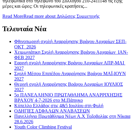
τηλεφωνικά στο τηλέφωνο του Συλλόγου 210-2411148 τις εξής
μέρες και ώρες: Οι τηλεφωνικές κρατήσεις...
Read More
Read more about Δηλώσεις Συμμετοχής
Τελευταία Νέα
Φθινοπωρινή σχολή Αναρρίχησης Βράχου Αρχαρίων ΣΕΠ-
ΟΚΤ 2026
Χειμωνιάτικη Σχολή Αναρρίχησης Βράχου Αρχαρίων ΙΑΝ-
ΦΕΒ 2027
Εαρινή σχολή Αναρρίχησης Βράχου Αρχαρίων ΑΠΡ-ΜΑΙ
2027
Σχολή Μέσου Επιπέδου Αναρρίχησης Βράχου ΜΑΪ-ΙΟΥΝ
2027
Θερινή σχολή Αναρρίχησης Βράχου Αρχαρίων ΙΟΥΛΙΟΣ
2027
5ο ΠΑΝΕΛΛΗΝΙΟ ΠΡΩΤΑΘΛΗΜΑ ΑΝΑΡΡΙΧΗΣΗΣ
ΒΡΑΧΟΥ 4-7-2026 στο Μ.Πάπιγκο
Κύπελλο Ελλάδος στις 4&5 Ιουλίου στη Φυλή
ΟΔΗΓΙΕΣ ΑΣΦΑΛΩΝ ΑΝΑΒΑΣΕΩΝ
Πανελλήνιο Πρωτάθλημα Νέων Α.Χ Τοξοβολίας στη Νίκαια
28.6.2026
Youth Color Climbing Festival