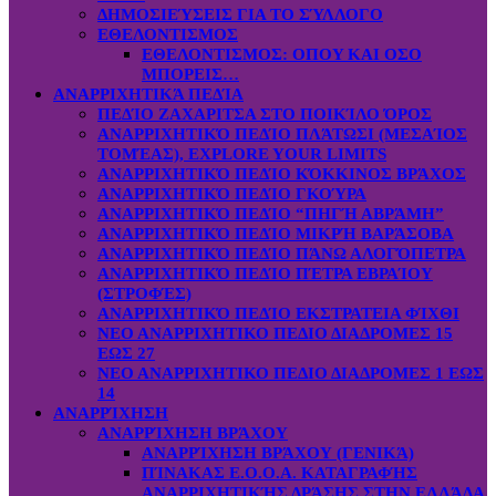
ΔΗΜΟΣΙΕΎΣΕΙΣ ΓΙΑ ΤΟ ΣΎΛΛΟΓΟ
ΕΘΕΛΟΝΤΙΣΜΟΣ
ΕΘΕΛΟΝΤΙΣΜΟΣ: OΠOY KAI ΟΣΟ
ΜΠΟΡΕΙΣ…
ΑΝΑΡΡΙΧΗΤΙΚΆ ΠΕΔΊΑ
ΠΕΔΊΟ ΖΑΧΑΡΙΤΣΑ ΣΤΟ ΠΟΙΚΊΛΟ ΌΡΟΣ
ΑΝΑΡΡΙΧΗΤΙΚΌ ΠΕΔΊΟ ΠΛΆΤΩΣΙ (ΜΕΣΑΊΟΣ
ΤΟΜΈΑΣ), EXPLORE YOUR LIMITS
ΑΝΑΡΡΙΧΗΤΙΚΌ ΠΕΔΊΟ ΚΌΚΚΙΝΟΣ ΒΡΆΧΟΣ
ΑΝΑΡΡΙΧΗΤΙΚΌ ΠΕΔΊΟ ΓΚΟΎΡΑ
ΑΝΑΡΡΙΧΗΤΙΚΌ ΠΕΔΊΟ “ΠΗΓΉ ΑΒΡΆΜΗ”
ΑΝΑΡΡΙΧΗΤΙΚΌ ΠΕΔΊΟ ΜΙΚΡΉ ΒΑΡΆΣΟΒΑ
ΑΝΑΡΡΙΧΗΤΙΚΌ ΠΕΔΊΟ ΠΆΝΩ ΑΛΟΓΌΠΕΤΡΑ
ΑΝΑΡΡΙΧΗΤΙΚΌ ΠΕΔΊΟ ΠΈΤΡΑ ΕΒΡΑΊΟΥ
(ΣΤΡΟΦΈΣ)
ΑΝΑΡΡΙΧΗΤΙΚΌ ΠΕΔΊΟ ΕΚΣΤΡΑΤΕΙΑ ΦΊΧΘΙ
ΝΕΟ ΑΝΑΡΡΙΧΗΤΙΚΟ ΠΕΔΙΟ ΔΙΑΔΡΟΜΕΣ 15
ΕΩΣ 27
ΝΕΟ ΑΝΑΡΡΙΧΗΤΙΚΟ ΠΕΔΙΟ ΔΙΑΔΡΟΜΕΣ 1 ΕΩΣ
14
ΑΝΑΡΡΊΧΗΣΗ
ΑΝΑΡΡΊΧΗΣΗ ΒΡΆΧΟΥ
ΑΝΑΡΡΊΧΗΣΗ ΒΡΆΧΟΥ (ΓΕΝΙΚΆ)
ΠΊΝΑΚΑΣ Ε.Ο.Ο.Α. ΚΑΤΑΓΡΑΦΉΣ
ΑΝΑΡΡΙΧΗΤΙΚΉΣ ΔΡΆΣΗΣ ΣΤΗΝ ΕΛΛΆΔΑ