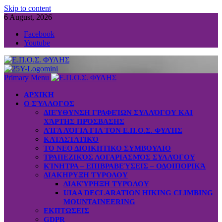
Skip to content
6 August, 2026
Facebook
Youtube
Primary Menu
ΑΡΧΙΚΗ
Ο ΣΎΛΛΟΓΟΣ
ΔΙΕΎΘΥΝΣΗ ΓΡΑΦΕΊΩΝ ΣΥΛΛΌΓΟΥ ΚΑΙ
ΧΆΡΤΗΣ ΠΡΌΣΒΑΣΗΣ
ΛΊΓΑ ΛΌΓΙΑ ΓΙΑ ΤΟΝ Ε.Π.Ο.Σ. ΦΥΛΉΣ
ΚΑΤΑΣΤΑΤΙΚΌ
ΤΟ ΝΕΟ ΔΙΟΙΚΗΤΙΚΟ ΣΥΜΒΟΥΛΙΟ
ΤΡΑΠΕΖΙΚΌΣ ΛΟΓΑΡΙΑΣΜΌΣ ΣΥΛΛΌΓΟΥ
ΚΊΝΗΤΡΑ – ΕΠΙΒΡΑΒΕΎΣΕΙΣ – ΟΔΟΙΠΟΡΙΚΆ
ΔΙΑΚΗΡΥΞΗ ΤΥΡΟΛΟΥ
ΔΙΑΚΎΡΗΞΗ ΤΥΡΌΛΟΥ
UIAA DECLARATION HIKING CLIMBING
MOUNTAINEERING
ΕΚΠΤΩΣΕΙΣ
GDPR