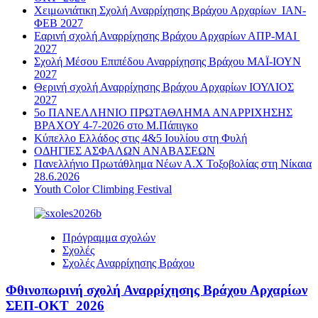
Χειμωνιάτικη Σχολή Αναρρίχησης Βράχου Αρχαρίων ΙΑΝ-
ΦΕΒ 2027
Εαρινή σχολή Αναρρίχησης Βράχου Αρχαρίων ΑΠΡ-ΜΑΙ
2027
Σχολή Μέσου Επιπέδου Αναρρίχησης Βράχου ΜΑΪ-ΙΟΥΝ
2027
Θερινή σχολή Αναρρίχησης Βράχου Αρχαρίων ΙΟΥΛΙΟΣ
2027
5ο ΠΑΝΕΛΛΗΝΙΟ ΠΡΩΤΑΘΛΗΜΑ ΑΝΑΡΡΙΧΗΣΗΣ
ΒΡΑΧΟΥ 4-7-2026 στο Μ.Πάπιγκο
Κύπελλο Ελλάδος στις 4&5 Ιουλίου στη Φυλή
ΟΔΗΓΙΕΣ ΑΣΦΑΛΩΝ ΑΝΑΒΑΣΕΩΝ
Πανελλήνιο Πρωτάθλημα Νέων Α.Χ Τοξοβολίας στη Νίκαια
28.6.2026
Youth Color Climbing Festival
Πρόγραμμα σχολών
Σχολές
Σχολές Αναρρίχησης Βράχου
Φθινοπωρινή σχολή Αναρρίχησης Βράχου Αρχαρίων
ΣΕΠ-ΟΚΤ 2026