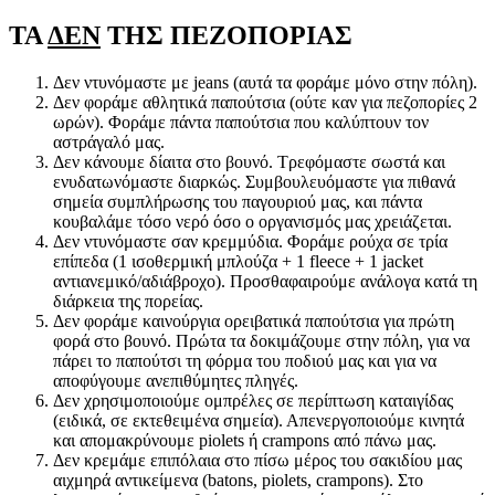
ΤΑ
ΔΕΝ
ΤΗΣ ΠΕΖΟΠΟΡΙΑΣ
Δεν ντυνόμαστε με jeans (αυτά τα φοράμε μόνο στην πόλη).
Δεν φοράμε αθλητικά παπούτσια (ούτε καν για πεζοπορίες 2
ωρών). Φοράμε πάντα παπούτσια που καλύπτουν τον
αστράγαλό μας.
Δεν κάνουμε δίαιτα στο βουνό. Τρεφόμαστε σωστά και
ενυδατωνόμαστε διαρκώς. Συμβουλευόμαστε για πιθανά
σημεία συμπλήρωσης του παγουριού μας, και πάντα
κουβαλάμε τόσο νερό όσο ο οργανισμός μας χρειάζεται.
Δεν ντυνόμαστε σαν κρεμμύδια. Φοράμε ρούχα σε τρία
επίπεδα (1 ισοθερμική μπλούζα + 1 fleece + 1 jacket
αντιανεμικό/αδιάβροχο). Προσθαφαιρούμε ανάλογα κατά τη
διάρκεια της πορείας.
Δεν φοράμε καινούργια ορειβατικά παπούτσια για πρώτη
φορά στο βουνό. Πρώτα τα δοκιμάζουμε στην πόλη, για να
πάρει το παπούτσι τη φόρμα του ποδιού μας και για να
αποφύγουμε ανεπιθύμητες πληγές.
Δεν χρησιμοποιούμε ομπρέλες σε περίπτωση καταιγίδας
(ειδικά, σε εκτεθειμένα σημεία). Απενεργοποιούμε κινητά
και απομακρύνουμε piolets ή crampons από πάνω μας.
Δεν κρεμάμε επιπόλαια στο πίσω μέρος του σακιδίου μας
αιχμηρά αντικείμενα (batons, piolets, crampons). Στο