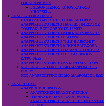
ΕΘΕΛΟΝΤΙΣΜΟΣ
ΕΘΕΛΟΝΤΙΣΜΟΣ: OΠOY KAI ΟΣΟ
ΜΠΟΡΕΙΣ…
ΑΝΑΡΡΙΧΗΤΙΚΆ ΠΕΔΊΑ
ΠΕΔΊΟ ΖΑΧΑΡΙΤΣΑ ΣΤΟ ΠΟΙΚΊΛΟ ΌΡΟΣ
ΑΝΑΡΡΙΧΗΤΙΚΌ ΠΕΔΊΟ ΠΛΆΤΩΣΙ (ΜΕΣΑΊΟΣ
ΤΟΜΈΑΣ), EXPLORE YOUR LIMITS
ΑΝΑΡΡΙΧΗΤΙΚΌ ΠΕΔΊΟ ΚΌΚΚΙΝΟΣ ΒΡΆΧΟΣ
ΑΝΑΡΡΙΧΗΤΙΚΌ ΠΕΔΊΟ ΓΚΟΎΡΑ
ΑΝΑΡΡΙΧΗΤΙΚΌ ΠΕΔΊΟ “ΠΗΓΉ ΑΒΡΆΜΗ”
ΑΝΑΡΡΙΧΗΤΙΚΌ ΠΕΔΊΟ ΜΙΚΡΉ ΒΑΡΆΣΟΒΑ
ΑΝΑΡΡΙΧΗΤΙΚΌ ΠΕΔΊΟ ΠΆΝΩ ΑΛΟΓΌΠΕΤΡΑ
ΑΝΑΡΡΙΧΗΤΙΚΌ ΠΕΔΊΟ ΠΈΤΡΑ ΕΒΡΑΊΟΥ
(ΣΤΡΟΦΈΣ)
ΑΝΑΡΡΙΧΗΤΙΚΌ ΠΕΔΊΟ ΕΚΣΤΡΑΤΕΙΑ ΦΊΧΘΙ
ΝΕΟ ΑΝΑΡΡΙΧΗΤΙΚΟ ΠΕΔΙΟ ΔΙΑΔΡΟΜΕΣ 15
ΕΩΣ 27
ΝΕΟ ΑΝΑΡΡΙΧΗΤΙΚΟ ΠΕΔΙΟ ΔΙΑΔΡΟΜΕΣ 1 ΕΩΣ
14
ΑΝΑΡΡΊΧΗΣΗ
ΑΝΑΡΡΊΧΗΣΗ ΒΡΆΧΟΥ
ΑΝΑΡΡΊΧΗΣΗ ΒΡΆΧΟΥ (ΓΕΝΙΚΆ)
ΠΊΝΑΚΑΣ Ε.Ο.Ο.Α. ΚΑΤΑΓΡΑΦΉΣ
ΑΝΑΡΡΙΧΗΤΙΚΉΣ ΔΡΆΣΗΣ ΣΤΗΝ ΕΛΛΆΔΑ
(ΚΕΝΌΣ)