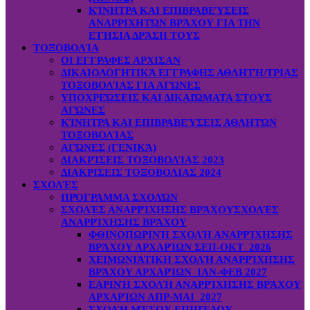
ΚΊΝΗΤΡΑ ΚΑΙ ΕΠΙΒΡΑΒΕΎΣΕΙΣ
ΑΝΑΡΡΙΧΗΤΏΝ ΒΡΆΧΟΥ ΓΙΑ ΤΗΝ
ΕΤΉΣΙΑ ΔΡΆΣΗ ΤΟΥΣ
ΤΟΞΟΒΟΛΊΑ
ΟΙ ΕΓΓΡΑΦΕΣ ΑΡΧΙΣΑΝ
ΔΙΚΑΙΟΛΟΓΗΤΙΚΆ ΕΓΓΡΑΦΗΣ ΑΘΛΗΤΉ/ΤΡΙΑΣ
ΤΟΞΟΒΟΛΊΑΣ ΓΙΑ ΑΓΏΝΕΣ
ΥΠΟΧΡΕΏΣΕΙΣ ΚΑΙ ΔΙΚΑΙΏΜΑΤΑ ΣΤΟΥΣ
ΑΓΏΝΕΣ
ΚΊΝΗΤΡΑ ΚΑΙ ΕΠΙΒΡΑΒΕΎΣΕΙΣ ΑΘΛΗΤΏΝ
ΤΟΞΟΒΟΛΊΑΣ
ΑΓΏΝΕΣ (ΓΕΝΙΚΆ)
ΔΙΑΚΡΊΣΕΙΣ ΤΟΞΟΒΟΛΊΑΣ 2023
ΔΙΑΚΡΙΣΕΙΣ ΤΟΞΟΒΟΛΙΑΣ 2024
ΣΧΟΛΈΣ
ΠΡΌΓΡΑΜΜΑ ΣΧΟΛΏΝ
ΣΧΟΛΈΣ ΑΝΑΡΡΊΧΗΣΗΣ ΒΡΆΧΟΥ
ΣΧΟΛΈΣ
ΑΝΑΡΡΊΧΗΣΗΣ ΒΡΆΧΟΥ
ΦΘΙΝΟΠΩΡΙΝΉ ΣΧΟΛΉ ΑΝΑΡΡΊΧΗΣΗΣ
ΒΡΆΧΟΥ ΑΡΧΑΡΊΩΝ ΣΕΠ-ΟΚΤ 2026
ΧΕΙΜΩΝΙΆΤΙΚΗ ΣΧΟΛΉ ΑΝΑΡΡΊΧΗΣΗΣ
ΒΡΆΧΟΥ ΑΡΧΑΡΊΩΝ ΙΑΝ-ΦΕΒ 2027
ΕΑΡΙΝΉ ΣΧΟΛΉ ΑΝΑΡΡΊΧΗΣΗΣ ΒΡΆΧΟΥ
ΑΡΧΑΡΊΩΝ ΑΠΡ-ΜΑΙ 2027
ΣΧΟΛΉ ΜΈΣΟΥ ΕΠΙΠΈΔΟΥ