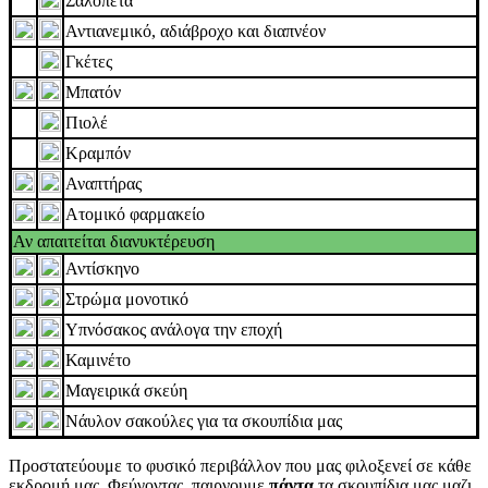
Σαλοπέτα
Αντιανεμικό, αδιάβροχο και διαπνέον
Γκέτες
Μπατόν
Πιολέ
Κραμπόν
Αναπτήρας
Ατομικό φαρμακείο
Αν απαιτείται διανυκτέρευση
Αντίσκηνο
Στρώμα μονοτικό
Υπνόσακος ανάλογα την εποχή
Καμινέτο
Μαγειρικά σκεύη
Νάυλον σακούλες για τα σκουπίδια μας
Προστατεύουμε το φυσικό περιβάλλον που μας φιλοξενεί σε κάθε
εκδρομή μας. Φεύγοντας, παιρνουμε
πάντα
τα σκουπίδια μας μαζι