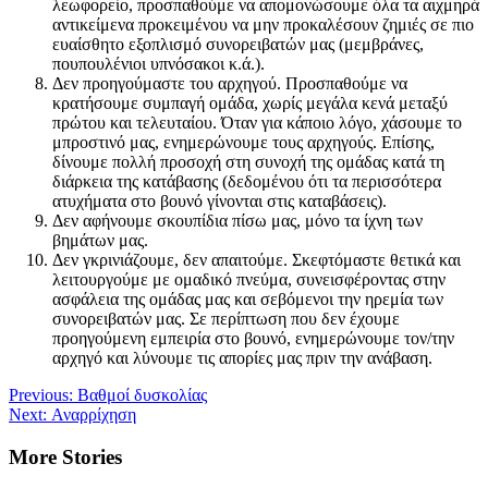
λεωφορείο, προσπαθούμε να απομονώσουμε όλα τα αιχμηρά
αντικείμενα προκειμένου να μην προκαλέσουν ζημιές σε πιο
ευαίσθητο εξοπλισμό συνορειβατών μας (μεμβράνες,
πουπουλένιοι υπνόσακοι κ.ά.).
Δεν προηγούμαστε του αρχηγού. Προσπαθούμε να
κρατήσουμε συμπαγή ομάδα, χωρίς μεγάλα κενά μεταξύ
πρώτου και τελευταίου. Όταν για κάποιο λόγο, χάσουμε το
μπροστινό μας, ενημερώνουμε τους αρχηγούς. Επίσης,
δίνουμε πολλή προσοχή στη συνοχή της ομάδας κατά τη
διάρκεια της κατάβασης (δεδομένου ότι τα περισσότερα
ατυχήματα στο βουνό γίνονται στις καταβάσεις).
Δεν αφήνουμε σκουπίδια πίσω μας, μόνο τα ίχνη των
βημάτων μας.
Δεν γκρινιάζουμε, δεν απαιτούμε. Σκεφτόμαστε θετικά και
λειτουργούμε με ομαδικό πνεύμα, συνεισφέροντας στην
ασφάλεια της ομάδας μας και σεβόμενοι την ηρεμία των
συνορειβατών μας. Σε περίπτωση που δεν έχουμε
προηγούμενη εμπειρία στο βουνό, ενημερώνουμε τον/την
αρχηγό και λύνουμε τις απορίες μας πριν την ανάβαση.
Post
Previous:
Βαθμοί δυσκολίας
Next:
Αναρρίχηση
navigation
More Stories