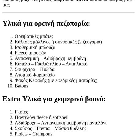
μας
Υλικά για ορεινή πεζοπορία:
Ορειβατικές μπότες
Κάλτσες μάλλινες ή συνθετικές (2 ζευγάρια)
Ισοθερμική μπλούζα
Fleece μπουφάν
Αντιανεμική – Αδιάβροχη μεμβράνη
Καπέλο – Γυαλιά ηλίου – Αντιηλιακό
Σφυρίχτρα – Πυξίδα
Ατομικό Φαρμακείο
Φακός Κεφαλής (με εφεδρικές μπαταρίες)
Batons
Extra Υλικά για χειμερινό βουνό:
Γκέτες
Παντελόνι fleece ή softshell
Αδιάβροχη – Αντιανεμική μεμβράνη παντελόνι
Σκούφος – Γάντια – Μάσκα θυέλλης
Piolets – Crampons