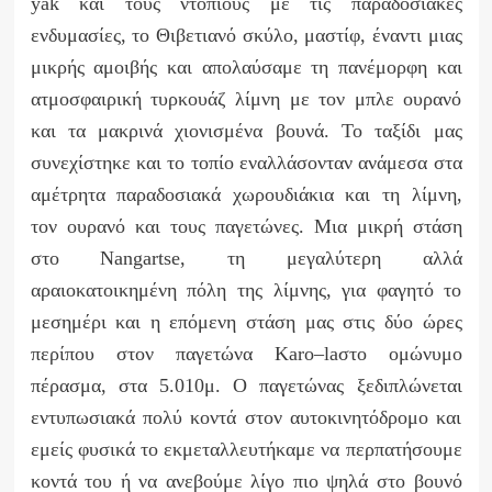
yak
και τους ντόπιους με τις παραδοσιακές
ενδυμασίες, το Θιβετιανό σκύλο, μαστίφ, έναντι μιας
μικρής αμοιβής και απολαύσαμε τη πανέμορφη και
ατμοσφαιρική τυρκουάζ λίμνη με τον μπλε ουρανό
και τα μακρινά χιονισμένα βουνά. Το ταξίδι μας
συνεχίστηκε και το τοπίο εναλλάσονταν ανάμεσα στα
αμέτρητα παραδοσιακά χωρουδιάκια και τη λίμνη,
τον ουρανό και τους παγετώνες. Μια μικρή στάση
στο
Nangartse
, τη μεγαλύτερη αλλά
αραιοκατοικημένη πόλη της λίμνης, για φαγητό το
μεσημέρι και η επόμενη στάση μας στις δύο ώρες
περίπου στον παγετώνα
Karo
–
la
στο ομώνυμο
πέρασμα, στα 5.010μ. Ο παγετώνας ξεδιπλώνεται
εντυπωσιακά πολύ κοντά στον αυτοκινητόδρομο και
εμείς φυσικά το εκμεταλλευτήκαμε να περπατήσουμε
κοντά του ή να ανεβούμε λίγο πιο ψηλά στο βουνό