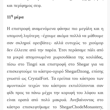
και περίφημος σεφ.
η
11
μέρα
Η επιστροφή αναμενόμενα φάνηκε πιο μεγάλη και η
υπομονή λιγότερη –έχουμε ακόμα πολλά να μάθουμε
σαν σκληροί ορειβάτες- αλλά ευτυχώς το χιούμορ
δεν έλλειπε από την παρέα. Έτσι περάσαμε πάλι από
τα μικρά απομονωμένα χωριουδάκια της κοιλάδας,
πίσω στο
Tingri
και επιστροφή στο
Shegar
για να
επισκεφτούμε το κάστρο-οχυρό
Shegar
Dzong
, επίσης
γνωστό ως
Crystal
Fort
. Τα ερείπια του κάστρου των
αμυντικών τειχών του κάστρου εκτυλλίσονται σαν
φίδι προς τα πάνω μέχρι την κορυφή του λόφου και
είναι ορατά από πολύ μακρυά. Ανεβαίνοντας στο
κάστρο επισκεφτήκαμε το
Shegar
Chode
Monastery
,