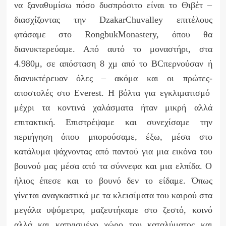
να ξαναθυμίσω πόσο δυσπρόσιτο είναι το Θιβέτ –
διασχίζοντας την
Dzakar
Chu
valley
επιτέλους
φτάσαμε στο
Rongbuk
Monastery
, όπου θα
διανυκτερεύαμε. Από αυτό το μοναστήρι, στα
4.980μ, σε απόσταση 8 χμ από το
BC
περνούσαν ή
διανυκτέρευαν όλες – ακόμα και οι πρώτες-
αποστολές στο
Everest
. Η βόλτα για εγκλιματισμό
μέχρι τα κοντινά χαλάσματα ήταν μικρή αλλά
επιτακτική. Επιστρέψαμε και συνεχίσαμε την
περιήγηση όπου μπορούσαμε, έξω, μέσα στο
κατάλυμα ψάχνοντας από παντού για μια εικόνα του
βουνού μας μέσα από τα σύννεφα και μια ελπίδα. Ο
ήλιος έπεσε και το βουνό δεν το είδαμε. Όπως
γίνεται αναγκαστικά με τα κλεισίματα του καιρού στα
μεγάλα υψόμετρα, μαζευτήκαμε στο ζεστό, κοινό
αλλά και καπνισμένο χώρο του καταλύματος και