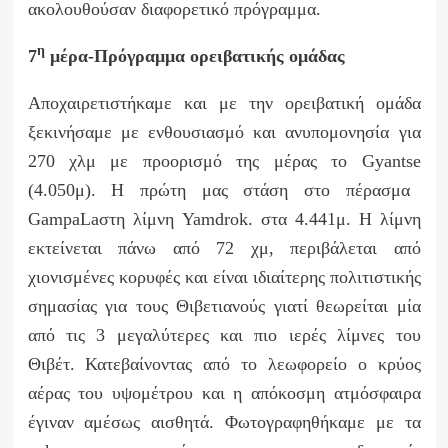
ακολουθούσαν διαφορετικό πρόγραμμα.
η
7
μέρα-Πρόγραμμα ορειβατικής ομάδας
Αποχαιρετιστήκαμε και με την ορειβατική ομάδα
ξεκινήσαμε με ενθουσιασμό και ανυπομονησία για
270 χλμ με προορισμό της μέρας το
Gyantse
(4.050μ). Η πρώτη μας στάση στο πέρασμα
Gampa
La
στη λίμνη
Yamdrok
. στα 4.441μ. Η λίμνη
εκτείνεται πάνω από 72 χμ, περιβάλεται από
χιονισμένες κορυφές και είναι ιδιαίτερης πολιτιστικής
σημασίας για τους Θιβετιανούς γιατί θεωρείται μία
από τις 3 μεγαλύτερες και πιο ιερές λίμνες του
Θιβέτ. Κατεβαίνοντας από το λεωφορείο ο κρύος
αέρας του υψομέτρου και η απόκοσμη ατμόσφαιρα
έγιναν αμέσως αισθητά. Φωτογραφηθήκαμε με τα