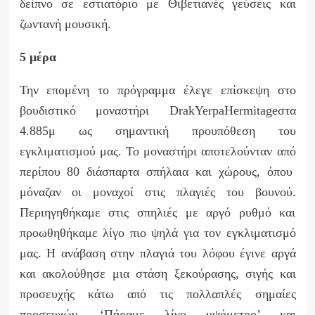
δείπνο σε εστιατόριο με Θιβετιανές γεύσεις και
ζωντανή μουσική.
5 μέρα
Την επομένη το πρόγραμμα έλεγε επίσκεψη στο
βουδιστικό μοναστήρι
Drak
Yerpa
Hermitage
στα
4.885μ ως σημαντική προυπόθεση του
εγκλιματισμού μας. Το μοναστήρι αποτελούνταν από
περίπου 80 διάσπαρτα σπήλαια και χώρους, όπου
μόναζαν οι μοναχοί στις πλαγιές του βουνού.
Περιηγηθήκαμε στις σπηλιές με αργό ρυθμό και
προωθηθήκαμε λίγο πιο ψηλά για τον εγκλιματισμό
μας. Η ανάβαση στην πλαγιά του λόφου έγινε αργά
και ακολούθησε μια στάση ξεκούρασης, σιγής και
προσευχής κάτω από τις πολλαπλές σημαίες
προσευχών. ‘Πήραμε λίγο υψόμετρο’ και