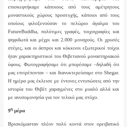
επισκεφτήκαμε κάποιους από τους αμέτρητους
μοναστικούς χώρους προσευχής, κάποιοι από τους
οποίους φιλοξενούσαν το πελώριο άγαλμα του
Future
Buddha
, πολύτιμες γραφές, τοιχογραφίες και
ψηφιδωτά και μέχρι και 2.000 μοναχούς. Οι χρυσές
στέγες, και οι άσπροι και κόκκινοι εξωτερικοί τοίχοι
ήταν χαρακτηριστικοί του Θιβετιανού μοναστηριακού
ύφους. Φωτογραφήσαμε ότι μπορέσαμε –δηλαδή ότι
μας επιτρέπονταν – και διανυκτερεύσαμε στο
Shegar
.
H
ημέρα μας έκλεισε με έντονες εντυπώσεις από την
ιστορία του Θιβέτ χαραγμένες στο μυαλό αλλά και
με ανυπομονησία για τον τελικό μας στόχο.
η
9
μέρα
Βρισκόμασταν πλέον πολύ κοντά στον ορειβατικό