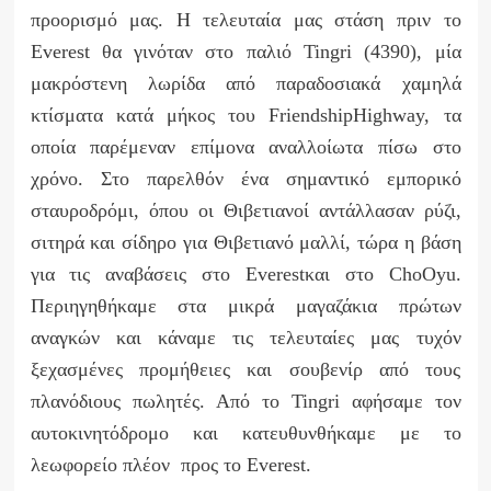
προορισμό μας. Η τελευταία μας στάση πριν το
Everest
θα γινόταν στο παλιό
Tingri
(4390), μία
μακρόστενη λωρίδα από παραδοσιακά χαμηλά
κτίσματα κατά μήκος του
Friendship
Highway
, τα
οποία παρέμεναν επίμονα αναλλοίωτα πίσω στο
χρόνο. Στο παρελθόν ένα σημαντικό εμπορικό
σταυροδρόμι, όπου οι Θιβετιανοί αντάλλασαν ρύζι,
σιτηρά και σίδηρο για Θιβετιανό μαλλί, τώρα η βάση
για τις αναβάσεις στο
Everest
και στο
Cho
Oyu
.
Περιηγηθήκαμε στα μικρά μαγαζάκια πρώτων
αναγκών και κάναμε τις τελευταίες μας τυχόν
ξεχασμένες προμήθειες και σουβενίρ από τους
πλανόδιους πωλητές. Από το
Tingri
αφήσαμε τον
αυτοκινητόδρομο και κατευθυνθήκαμε με το
λεωφορείο πλέον προς το
Everest
.