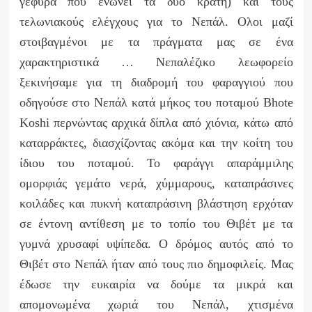
γέφυρα που ενώνει τα δύο κράτη) και τους
τελωνιακούς ελέγχους για το Νεπάλ. Ολοι μαζί
στοιβαγμένοι με τα πράγματα μας σε ένα
χαρακτηριστικά … Νεπαλέζικο λεωφορείο
ξεκινήσαμε για τη διαδρομή του φαραγγιού που
οδηγούσε στο Νεπάλ κατά μήκος του ποταμού Βhote
Κoshi περνώντας αρχικά δίπλα από χιόνια, κάτω από
καταρράκτες, διασχίζοντας ακόμα και την κοίτη του
ίδιου του ποταμού. Το φαράγγι απαράμμιλης
ομορφιάς γεμάτο νερά, χύμμαρους, καταπράσινες
κοιλάδες και πυκνή καταπράσινη βλάστηση ερχόταν
σε έντονη αντίθεση με το τοπίο του Θιβέτ με τα
γυμνά χρυσαφί υψίπεδα. Ο δρόμος αυτός από το
Θιβέτ στο Νεπάλ ήταν από τους πιο δημοφιλείς. Μας
έδωσε την ευκαιρία να δούμε τα μικρά και
απομονωμένα χωριά του Νεπάλ, χτισμένα