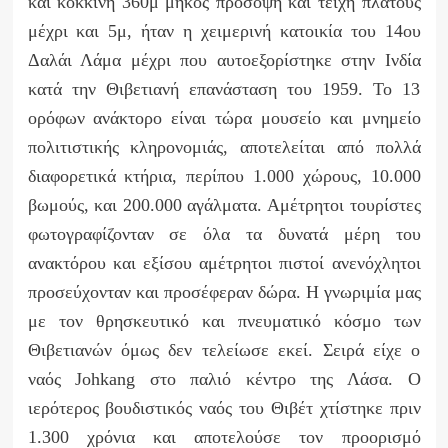
και κόκκινη 360μ μήκος πρόσοψη και τείχη πλάτους
μέχρι και 5μ, ήταν η χειμερινή κατοικία του 14ου
Δαλάι Λάμα μέχρι που αυτοεξορίστηκε στην Ινδία
κατά την Θιβετιανή επανάσταση του 1959. Το 13
ορόφων ανάκτορο είναι τώρα μουσείο και μνημείο
πολιτιστικής κληρονομιάς, αποτελείται από πολλά
διαφορετικά κτήρια, περίπου 1.000 χώρους, 10.000
βωμούς, και 200.000 αγάλματα. Αμέτρητοι τουρίστες
φωτογραφίζονταν σε όλα τα δυνατά μέρη του
ανακτόρου και εξίσου αμέτρητοι πιστοί ανενόχλητοι
προσεύχονταν και προσέφεραν δώρα. Η γνωριμία μας
με τον θρησκευτικό και πνευματικό κόσμο των
Θιβετιανών όμως δεν τελείωσε εκεί. Σειρά είχε ο
ναός J
ohkang
στο παλιό κέντρο της Λάσα. Ο
ιερότερος βουδιστικός ναός του Θιβέτ χτίστηκε πριν
1.300 χρόνια και αποτελούσε τον προορισμό