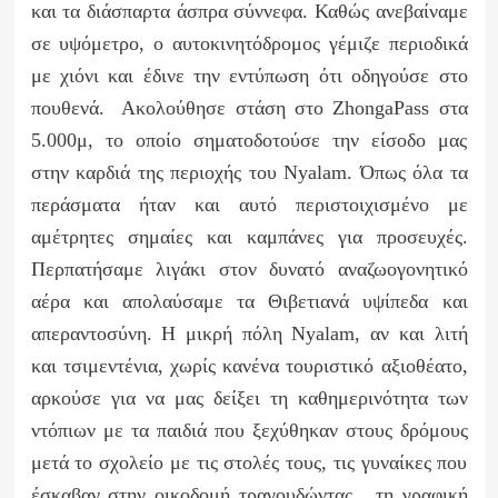
και τα διάσπαρτα άσπρα σύννεφα. Καθώς ανεβαίναμε
σε υψόμετρο, ο αυτοκινητόδρομος γέμιζε περιοδικά
με χιόνι και έδινε την εντύπωση ότι οδηγούσε στο
πουθενά. Ακολούθησε στάση στο
Zhonga
Pass
στα
5.000μ, το οποίο σηματοδοτούσε την είσοδο μας
στην καρδιά της περιοχής του
Nyalam
. Όπως όλα τα
περάσματα ήταν και αυτό περιστοιχισμένο με
αμέτρητες σημαίες και καμπάνες για προσευχές.
Περπατήσαμε λιγάκι στον δυνατό αναζωογονητικό
αέρα και απολαύσαμε τα Θιβετιανά υψίπεδα και
απεραντοσύνη. H μικρή πόλη
Nyalam
, αν και λιτή
και τσιμεντένια, χωρίς κανένα τουριστικό αξιοθέατο,
αρκούσε για να μας δείξει τη καθημερινότητα των
ντόπιων με τα παιδιά που ξεχύθηκαν στους δρόμους
μετά το σχολείο με τις στολές τους, τις γυναίκες που
έσκαβαν στην οικοδομή τραγουδώντας, τη γραφική