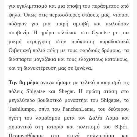
για εγκλιματισμό και μια άποψη του περάσματος από
ψηλά. Όπως στις περισσότερες στάσεις μας, ντόπιοι
πόζαραν για μια μικρή αμοιβή και πωλούσαν
σουβενίρ. Η ημέρα τελείωσε στο
Gyantse
με μια
μικρή περιήγηση στην απόκοσμη παραδοσιακά
Θιβετιανή παλιά πόλη με τους φαρδιούς δρόμους, τα
διάσπαρτα μαγαζάκια και τους ελάχιστους κατοίκους,
και τη διανυκτέρευση μας σε ξενώνα.
Την 8η μέρα
αναχωρήσαμε με τελικό προορισμό τις
πόλεις
Shigatse
και
Shegar
. Η πρώτη στάση στο
μεγαλύτερο βουδιστικό μοναστήρι του
Shigatse
, το
Tashilumpo
, σπίτι του
Panchen
Lama
, του δεύτερου
ηγέτη του λαμαϊσμού μετά τον Δαλάι Λάμα και
σημαντικό στη ιστορία και πολιτισμό του Θιβέτ.
Περιηγηθήκαμε στα στενά καλντερίμια και